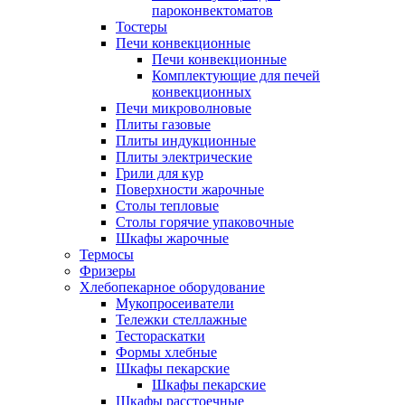
пароконвектоматов
Тостеры
Печи конвекционные
Печи конвекционные
Комплектующие для печей
конвекционных
Печи микроволновые
Плиты газовые
Плиты индукционные
Плиты электрические
Грили для кур
Поверхности жарочные
Столы тепловые
Столы горячие упаковочные
Шкафы жарочные
Термосы
Фризеры
Хлебопекарное оборудование
Мукопросеиватели
Тележки стеллажные
Тестораскатки
Формы хлебные
Шкафы пекарские
Шкафы пекарские
Шкафы расстоечные