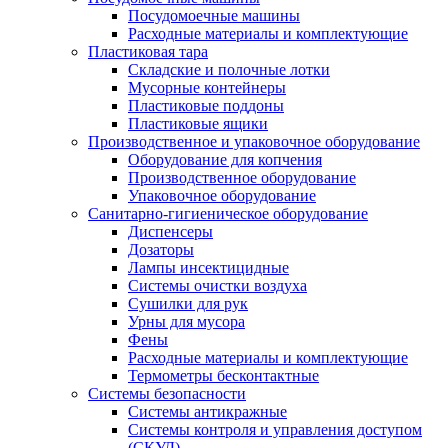
Посудомоечные машины
Расходные материалы и комплектующие
Пластиковая тара
Складские и полочные лотки
Мусорные контейнеры
Пластиковые поддоны
Пластиковые ящики
Производственное и упаковочное оборудование
Оборудование для копчения
Производственное оборудование
Упаковочное оборудование
Санитарно-гигиеническое оборудование
Диспенсеры
Дозаторы
Лампы инсектицидные
Системы очистки воздуха
Сушилки для рук
Урны для мусора
Фены
Расходные материалы и комплектующие
Термометры бесконтактные
Системы безопасности
Системы антикражные
Системы контроля и управления доступом
(СКУД)