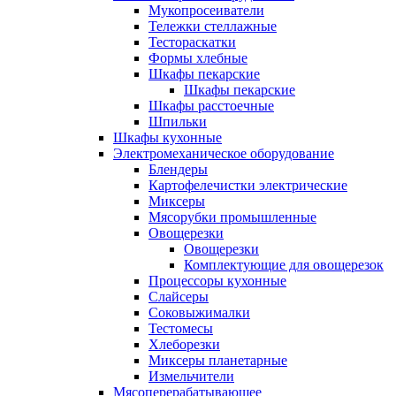
Мукопросеиватели
Тележки стеллажные
Тестораскатки
Формы хлебные
Шкафы пекарские
Шкафы пекарские
Шкафы расстоечные
Шпильки
Шкафы кухонные
Электромеханическое оборудование
Блендеры
Картофелечистки электрические
Миксеры
Мясорубки промышленные
Овощерезки
Овощерезки
Комплектующие для овощерезок
Процессоры кухонные
Слайсеры
Соковыжималки
Тестомесы
Хлеборезки
Миксеры планетарные
Измельчители
Мясоперерабатывающее