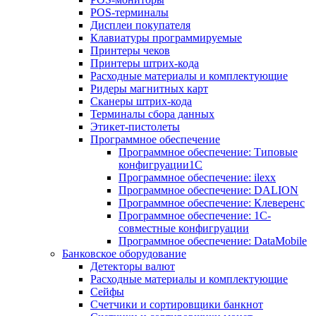
POS-терминалы
Дисплеи покупателя
Клавиатуры программируемые
Принтеры чеков
Принтеры штрих-кода
Расходные материалы и комплектующие
Ридеры магнитных карт
Сканеры штрих-кода
Терминалы сбора данных
Этикет-пистолеты
Программное обеспечение
Программное обеспечение: Типовые
конфигруации1С
Программное обеспечение: ilexx
Программное обеспечение: DALION
Программное обеспечение: Клеверенс
Программное обеспечение: 1С-
совместные конфигруации
Программное обеспечение: DataMobile
Банковское оборудование
Детекторы валют
Расходные материалы и комплектующие
Сейфы
Счетчики и сортировщики банкнот