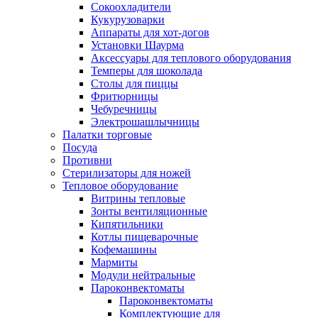
Сокоохладители
Кукурузоварки
Аппараты для хот-догов
Установки Шаурма
Аксессуары для теплового оборудования
Темперы для шоколада
Столы для пиццы
Фритюрницы
Чебуречницы
Электрошашлычницы
Палатки торговые
Посуда
Противни
Стерилизаторы для ножей
Тепловое оборудование
Витрины тепловые
Зонты вентиляционные
Кипятильники
Котлы пищеварочные
Кофемашины
Мармиты
Модули нейтральные
Пароконвектоматы
Пароконвектоматы
Комплектующие для