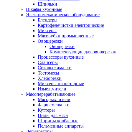
Шпильки
Шкафы кухонные
Электромеханическое оборудование
Блендеры
Картофелечистки электрические
Миксеры
Мясорубки промышленные
Овощерезки
Овощерезки
Комплектующие для овощерезок
Процессоры кухонные
Слайсеры
Соковыжималки
Тестомесы
Хлеборезки
Миксеры планетарные
Измельчители
Мясоперерабатывающее
Мясорыхлители
Фаршемешалки
Куттеры
Пилы для мяса
Шприцы колбасные
Пельменные аппараты
Дегидраторы