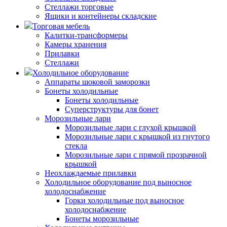
Стеллажи торговые
Ящики и контейнеры складские
Торговая мебель
Калитки-трансформеры
Камеры хранения
Прилавки
Стеллажи
Холодильное оборудование
Аппараты шоковой заморозки
Бонеты холодильные
Бонеты холодильные
Суперструктуры для бонет
Морозильные лари
Морозильные лари с глухой крышкой
Морозильные лари с крышкой из гнутого
стекла
Морозильные лари с прямой прозрачной
крышкой
Неохлаждаемые прилавки
Холодильное оборудование под выносное
холодоснабжение
Горки холодильные под выносное
холодоснабжение
Бонеты морозильные