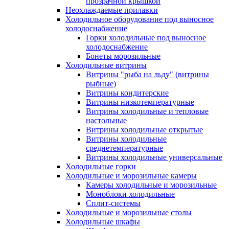
прозрачной крышкой
Неохлаждаемые прилавки
Холодильное оборудование под выносное
холодоснабжение
Горки холодильные под выносное
холодоснабжение
Бонеты морозильные
Холодильные витрины
Витрины "рыба на льду" (витрины
рыбные)
Витрины кондитерские
Витрины низкотемпературные
Витрины холодильные и тепловые
настольные
Витрины холодильные открытые
Витрины холодильные
среднетемпературные
Витрины холодильные универсальные
Холодильные горки
Холодильные и морозильные камеры
Камеры холодильные и морозильные
Моноблоки холодильные
Сплит-системы
Холодильные и морозильные столы
Холодильные шкафы