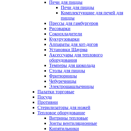
Печи для пиццы
Печи для пиццы
Комплектующие для печей для
пиццы
Прессы для гамбургеров
Рисоварки
Сокоохладители
Кукурузоварки
Аппараты для хот-догов
Установки Шаурма
Аксессуары для теплового
оборудования
Темперы для шоколада
Столы для пиццы
Фритюрницы
Чебуречницы
Электрошашлычницы
Палатки торговые
Посуда
Противни
Стерилизаторы для ножей
Тепловое оборудование
Витрины тепловые
Зонты вентиляционные
Кипятильники