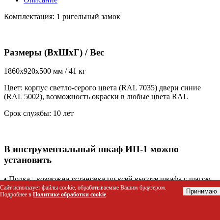
Комплектация: 1 ригельный замок
Размеры (ВхШхГ) / Вес
1860x920x500 мм / 41 кг
Цвет: корпус светло-серого цвета (RAL 7035) двери синие
(RAL 5002), возможность окраски в любые цвета RAL
Cрок службы: 10 лет
В инструментальный шкаф ИП-1 можно
установить
• Полка - возможна установка по всей высоте шкафа с шагом
83 мм (нагрузка до 60 кг)
Сайт использует файлы cookie, обрабатываемые Вашим браузером.
Принимаю
Подробнее в
Политике обработки cookie
.
• Перфорированный экран - в ИП-1 возможно установить два
экрана в верхней части шкафа
• Ящик выдвижной - в ИП-1 возможно установить до 7 шт