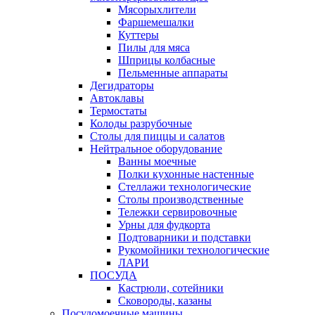
Мясорыхлители
Фаршемешалки
Куттеры
Пилы для мяса
Шприцы колбасные
Пельменные аппараты
Дегидраторы
Автоклавы
Термостаты
Колоды разрубочные
Столы для пиццы и салатов
Нейтральное оборудование
Ванны моечные
Полки кухонные настенные
Стеллажи технологические
Столы производственные
Тележки сервировочные
Урны для фудкорта
Подтоварники и подставки
Рукомойники технологические
ЛАРИ
ПОСУДА
Кастрюли, сотейники
Сковороды, казаны
Посудомоечные машины