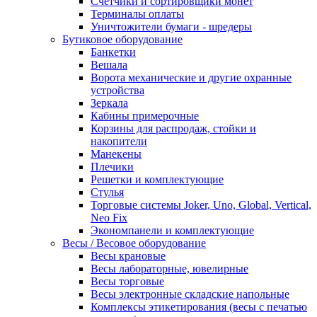
Счетчики и сортировщики монет
Терминалы оплаты
Уничтожители бумаги - шредеры
Бутиковое оборудование
Банкетки
Вешала
Ворота механические и другие охранные
устройства
Зеркала
Кабины примерочные
Корзины для распродаж, стойки и
накопители
Манекены
Плечики
Решетки и комплектующие
Стулья
Торговые системы Joker, Uno, Global, Vertical,
Neo Fix
Экономпанели и комплектующие
Весы / Весовое оборудование
Весы крановые
Весы лабораторные, ювелирные
Весы торговые
Весы электронные складские напольные
Комплексы этикетирования (весы с печатью