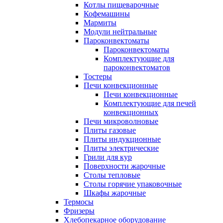
Котлы пищеварочные
Кофемашины
Мармиты
Модули нейтральные
Пароконвектоматы
Пароконвектоматы
Комплектующие для
пароконвектоматов
Тостеры
Печи конвекционные
Печи конвекционные
Комплектующие для печей
конвекционных
Печи микроволновые
Плиты газовые
Плиты индукционные
Плиты электрические
Грили для кур
Поверхности жарочные
Столы тепловые
Столы горячие упаковочные
Шкафы жарочные
Термосы
Фризеры
Хлебопекарное оборудование