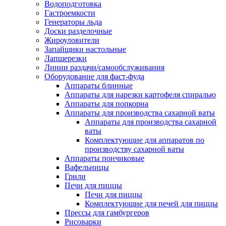
Водоподготовка
Гастроемкости
Генераторы льда
Доски разделочные
Жироуловители
Запайщики настольные
Лапшерезки
Линии раздачи/самообслуживания
Оборудование для фаст-фуда
Аппараты блинные
Аппараты для нарезки картофеля спиралью
Аппараты для попкорна
Аппараты для производства сахарной ваты
Аппараты для производства сахарной
ваты
Комплектующие для аппаратов по
производству сахарной ваты
Аппараты пончиковые
Вафельницы
Грили
Печи для пиццы
Печи для пиццы
Комплектующие для печей для пиццы
Прессы для гамбургеров
Рисоварки