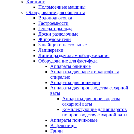
Клининг
Поломоечные машины
Оборудование для общепита
Водоподготовка
Гастроемкости
Генераторы льда
Доски разделочные
Жироуловители
Запайщики настольные
Лапшерезки
Линии раздачи/самообслуживания
Оборудование для фаст-фуда
Аппараты блинные
Аппараты для нарезки картофеля
спиралью
Аппараты для попкорна
Аппараты для производства сахарной
ваты
Аппараты для производства
сахарной ваты
Комплектующие для аппаратов
по производству сахарной ваты
Аппараты пончиковые
Вафельницы
Грили