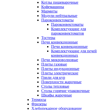
Котлы пищеварочные
Кофемашины
Мармиты
Модули нейтральные
Пароконвектоматы
Пароконвектоматы
Комплектующие для
пароконвектоматов
Тостеры
Печи конвекционные
Печи конвекционные
Комплектующие для печей
конвекционных
Печи микроволновые
Плиты газовые
Плиты индукционные
Плиты электрические
Грили для кур
Поверхности жарочные
Столы тепловые
Столы горячие упаковочные
Шкафы жарочные
Термосы
Фризеры
Хлебопекарное оборудование