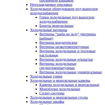
прозрачной крышкой
Неохлаждаемые прилавки
Холодильное оборудование под выносное
холодоснабжение
Горки холодильные под выносное
холодоснабжение
Бонеты морозильные
Холодильные витрины
Витрины "рыба на льду" (витрины
рыбные)
Витрины кондитерские
Витрины низкотемпературные
Витрины холодильные и тепловые
настольные
Витрины холодильные открытые
Витрины холодильные
среднетемпературные
Витрины холодильные универсальные
Холодильные горки
Холодильные и морозильные камеры
Камеры холодильные и морозильные
Моноблоки холодильные
Сплит-системы
Холодильные и морозильные столы
Холодильные шкафы