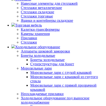
Навесные элементы для стеллажей
Стеллажи металлические
Стеллажи складские
Стеллажи торговые
Ящики и контейнеры складские
Торговая мебель
Калитки-трансформеры
Камеры хранения
Прилавки
Стеллажи
Холодильное оборудование
Аппараты шоковой заморозки
Бонеты холодильные
Бонеты холодильные
Суперструктуры для бонет
Морозильные лари
Морозильные лари с глухой крышкой
Морозильные лари с крышкой из гнутого
стекла
Морозильные лари с прямой прозрачной
крышкой
Неохлаждаемые прилавки
Холодильное оборудование под выносное
холодоснабжение