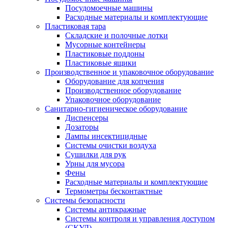
Посудомоечные машины
Расходные материалы и комплектующие
Пластиковая тара
Складские и полочные лотки
Мусорные контейнеры
Пластиковые поддоны
Пластиковые ящики
Производственное и упаковочное оборудование
Оборудование для копчения
Производственное оборудование
Упаковочное оборудование
Санитарно-гигиеническое оборудование
Диспенсеры
Дозаторы
Лампы инсектицидные
Системы очистки воздуха
Сушилки для рук
Урны для мусора
Фены
Расходные материалы и комплектующие
Термометры бесконтактные
Системы безопасности
Системы антикражные
Системы контроля и управления доступом
(СКУД)