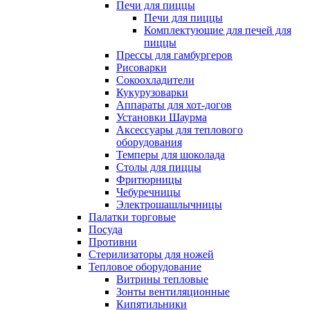
Печи для пиццы
Печи для пиццы
Комплектующие для печей для
пиццы
Прессы для гамбургеров
Рисоварки
Сокоохладители
Кукурузоварки
Аппараты для хот-догов
Установки Шаурма
Аксессуары для теплового
оборудования
Темперы для шоколада
Столы для пиццы
Фритюрницы
Чебуречницы
Электрошашлычницы
Палатки торговые
Посуда
Противни
Стерилизаторы для ножей
Тепловое оборудование
Витрины тепловые
Зонты вентиляционные
Кипятильники