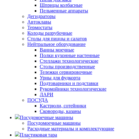
Шприцы колбасные
Пельменные аппараты
Дегидраторы
Автоклавы
Термостаты
Колоды разрубочные
Столы для пиццы и салатов
Нейтральное оборудование
Ванны моечные
Полки кухонные настенные
Стеллажи технологические
Столы производственные
Тележки сервировочные
Урны для фудкорта
Подтоварники и подставки
Рукомойники технологические
ЛАРИ
ПОСУДА
Кастрюли, сотейники
Сковороды, казаны
Посудомоечные машины
Посудомоечные машины
Расходные материалы и комплектующие
Пластиковая тара