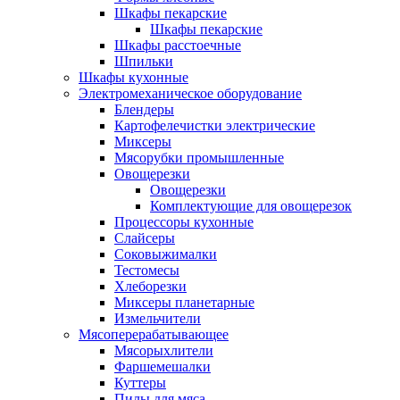
Шкафы пекарские
Шкафы пекарские
Шкафы расстоечные
Шпильки
Шкафы кухонные
Электромеханическое оборудование
Блендеры
Картофелечистки электрические
Миксеры
Мясорубки промышленные
Овощерезки
Овощерезки
Комплектующие для овощерезок
Процессоры кухонные
Слайсеры
Соковыжималки
Тестомесы
Хлеборезки
Миксеры планетарные
Измельчители
Мясоперерабатывающее
Мясорыхлители
Фаршемешалки
Куттеры
Пилы для мяса