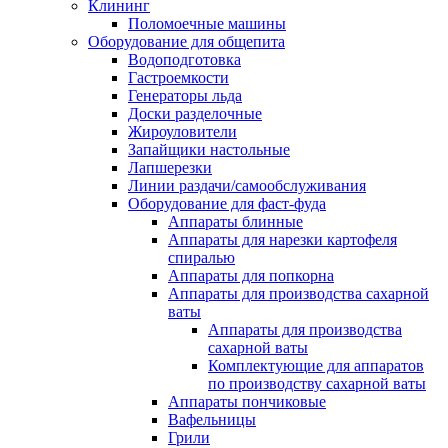
Клининг
Поломоечные машины
Оборудование для общепита
Водоподготовка
Гастроемкости
Генераторы льда
Доски разделочные
Жироуловители
Запайщики настольные
Лапшерезки
Линии раздачи/самообслуживания
Оборудование для фаст-фуда
Аппараты блинные
Аппараты для нарезки картофеля
спиралью
Аппараты для попкорна
Аппараты для производства сахарной
ваты
Аппараты для производства
сахарной ваты
Комплектующие для аппаратов
по производству сахарной ваты
Аппараты пончиковые
Вафельницы
Грили