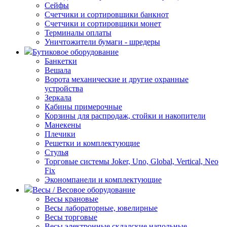
Сейфы
Счетчики и сортировщики банкнот
Счетчики и сортировщики монет
Терминалы оплаты
Уничтожители бумаги - шредеры
Бутиковое оборудование
Банкетки
Вешала
Ворота механические и другие охранные
устройства
Зеркала
Кабины примерочные
Корзины для распродаж, стойки и накопители
Манекены
Плечики
Решетки и комплектующие
Стулья
Торговые системы Joker, Uno, Global, Vertical, Neo
Fix
Экономпанели и комплектующие
Весы / Весовое оборудование
Весы крановые
Весы лабораторные, ювелирные
Весы торговые
Весы электронные складские напольные