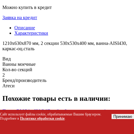
Можно купить в кредит
Заявка на кредит
Описание
Характеристики
1210х630х870 мм, 2 секции 530х530х400 мм, ванна-AISI430,
каркас-оц.сталь
Вид
Ванны моечные
Кол-во секций
2
Бренд/производитель
Атеси
Похожие товары есть в наличии:
Полка ВМСб - 630/2 "Base", с 2-мя отверстиями, борт
Сайт использует файлы cookie, обрабатываемые Вашим браузером.
Принимаю
Код: 58692
Подробнее в
Политике обработки cookie
.
794 р.