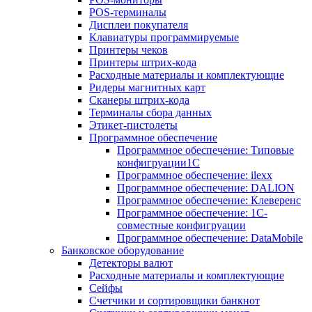
POS-терминалы
Дисплеи покупателя
Клавиатуры программируемые
Принтеры чеков
Принтеры штрих-кода
Расходные материалы и комплектующие
Ридеры магнитных карт
Сканеры штрих-кода
Терминалы сбора данных
Этикет-пистолеты
Программное обеспечение
Программное обеспечение: Типовые
конфигруации1С
Программное обеспечение: ilexx
Программное обеспечение: DALION
Программное обеспечение: Клеверенс
Программное обеспечение: 1С-
совместные конфигруации
Программное обеспечение: DataMobile
Банковское оборудование
Детекторы валют
Расходные материалы и комплектующие
Сейфы
Счетчики и сортировщики банкнот