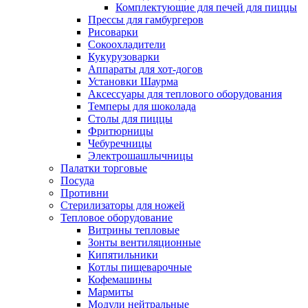
Комплектующие для печей для пиццы
Прессы для гамбургеров
Рисоварки
Сокоохладители
Кукурузоварки
Аппараты для хот-догов
Установки Шаурма
Аксессуары для теплового оборудования
Темперы для шоколада
Столы для пиццы
Фритюрницы
Чебуречницы
Электрошашлычницы
Палатки торговые
Посуда
Противни
Стерилизаторы для ножей
Тепловое оборудование
Витрины тепловые
Зонты вентиляционные
Кипятильники
Котлы пищеварочные
Кофемашины
Мармиты
Модули нейтральные