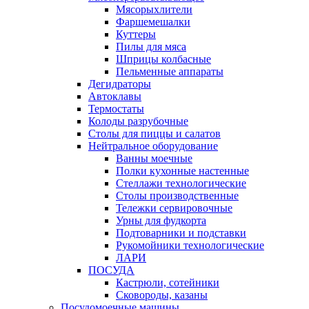
Мясорыхлители
Фаршемешалки
Куттеры
Пилы для мяса
Шприцы колбасные
Пельменные аппараты
Дегидраторы
Автоклавы
Термостаты
Колоды разрубочные
Столы для пиццы и салатов
Нейтральное оборудование
Ванны моечные
Полки кухонные настенные
Стеллажи технологические
Столы производственные
Тележки сервировочные
Урны для фудкорта
Подтоварники и подставки
Рукомойники технологические
ЛАРИ
ПОСУДА
Кастрюли, сотейники
Сковороды, казаны
Посудомоечные машины