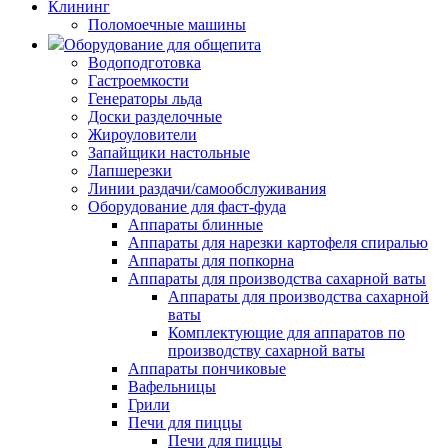
Клининг
Поломоечные машины
Оборудование для общепита
Водоподготовка
Гастроемкости
Генераторы льда
Доски разделочные
Жироуловители
Запайщики настольные
Лапшерезки
Линии раздачи/самообслуживания
Оборудование для фаст-фуда
Аппараты блинные
Аппараты для нарезки картофеля спиралью
Аппараты для попкорна
Аппараты для производства сахарной ваты
Аппараты для производства сахарной
ваты
Комплектующие для аппаратов по
производству сахарной ваты
Аппараты пончиковые
Вафельницы
Грили
Печи для пиццы
Печи для пиццы