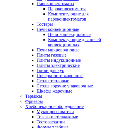
Пароконвектоматы
Пароконвектоматы
Комплектующие для
пароконвектоматов
Тостеры
Печи конвекционные
Печи конвекционные
Комплектующие для печей
конвекционных
Печи микроволновые
Плиты газовые
Плиты индукционные
Плиты электрические
Грили для кур
Поверхности жарочные
Столы тепловые
Столы горячие упаковочные
Шкафы жарочные
Термосы
Фризеры
Хлебопекарное оборудование
Мукопросеиватели
Тележки стеллажные
Тестораскатки
Формы хлебные