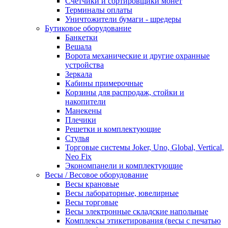
Счетчики и сортировщики монет
Терминалы оплаты
Уничтожители бумаги - шредеры
Бутиковое оборудование
Банкетки
Вешала
Ворота механические и другие охранные
устройства
Зеркала
Кабины примерочные
Корзины для распродаж, стойки и
накопители
Манекены
Плечики
Решетки и комплектующие
Стулья
Торговые системы Joker, Uno, Global, Vertical,
Neo Fix
Экономпанели и комплектующие
Весы / Весовое оборудование
Весы крановые
Весы лабораторные, ювелирные
Весы торговые
Весы электронные складские напольные
Комплексы этикетирования (весы с печатью