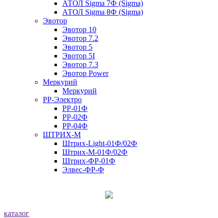
АТОЛ Sigma 7Ф (Sigma)
АТОЛ Sigma 8Ф (Sigma)
Эвотор
Эвотор 10
Эвотор 7.2
Эвотор 5
Эвотор 5I
Эвотор 7.3
Эвотор Power
Меркурий
Меркурий
РР-Электро
РР-01Ф
РР-02Ф
РР-04Ф
ШТРИХ-М
Штрих-Light-01Ф/02Ф
Штрих-М-01Ф/02Ф
Штрих-ФР-01Ф
Элвес-ФР-Ф
каталог