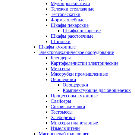
Мукопросеиватели
Тележки стеллажные
Тестораскатки
Формы хлебные
Шкафы пекарские
Шкафы пекарские
Шкафы расстоечные
Шпильки
Шкафы кухонные
Электромеханическое оборудование
Блендеры
Картофелечистки электрические
Миксеры
Мясорубки промышленные
Овощерезки
Овощерезки
Комплектующие для овощерезок
Процессоры кухонные
Слайсеры
Соковыжималки
Тестомесы
Хлеборезки
Миксеры планетарные
Измельчители
Мясоперерабатывающее