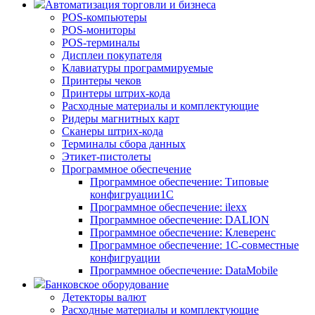
Автоматизация торговли и бизнеса
POS-компьютеры
POS-мониторы
POS-терминалы
Дисплеи покупателя
Клавиатуры программируемые
Принтеры чеков
Принтеры штрих-кода
Расходные материалы и комплектующие
Ридеры магнитных карт
Сканеры штрих-кода
Терминалы сбора данных
Этикет-пистолеты
Программное обеспечение
Программное обеспечение: Типовые
конфигруации1С
Программное обеспечение: ilexx
Программное обеспечение: DALION
Программное обеспечение: Клеверенс
Программное обеспечение: 1С-совместные
конфигруации
Программное обеспечение: DataMobile
Банковское оборудование
Детекторы валют
Расходные материалы и комплектующие