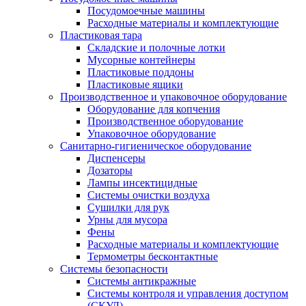
Посудомоечные машины
Расходные материалы и комплектующие
Пластиковая тара
Складские и полочные лотки
Мусорные контейнеры
Пластиковые поддоны
Пластиковые ящики
Производственное и упаковочное оборудование
Оборудование для копчения
Производственное оборудование
Упаковочное оборудование
Санитарно-гигиеническое оборудование
Диспенсеры
Дозаторы
Лампы инсектицидные
Системы очистки воздуха
Сушилки для рук
Урны для мусора
Фены
Расходные материалы и комплектующие
Термометры бесконтактные
Системы безопасности
Системы антикражные
Системы контроля и управления доступом
(СКУД)