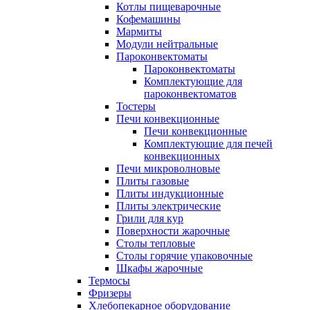
Котлы пищеварочные
Кофемашины
Мармиты
Модули нейтральные
Пароконвектоматы
Пароконвектоматы
Комплектующие для
пароконвектоматов
Тостеры
Печи конвекционные
Печи конвекционные
Комплектующие для печей
конвекционных
Печи микроволновые
Плиты газовые
Плиты индукционные
Плиты электрические
Грили для кур
Поверхности жарочные
Столы тепловые
Столы горячие упаковочные
Шкафы жарочные
Термосы
Фризеры
Хлебопекарное оборудование