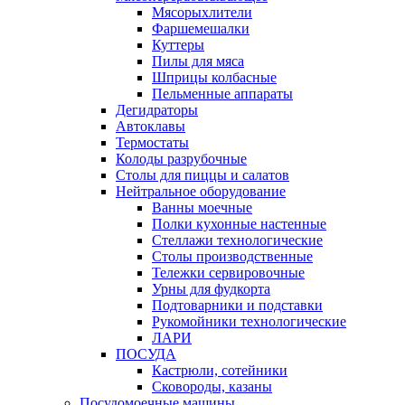
Мясорыхлители
Фаршемешалки
Куттеры
Пилы для мяса
Шприцы колбасные
Пельменные аппараты
Дегидраторы
Автоклавы
Термостаты
Колоды разрубочные
Столы для пиццы и салатов
Нейтральное оборудование
Ванны моечные
Полки кухонные настенные
Стеллажи технологические
Столы производственные
Тележки сервировочные
Урны для фудкорта
Подтоварники и подставки
Рукомойники технологические
ЛАРИ
ПОСУДА
Кастрюли, сотейники
Сковороды, казаны
Посудомоечные машины