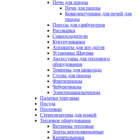
Печи для пиццы
Печи для пиццы
Комплектующие для печей для
пиццы
Прессы для гамбургеров
Рисоварки
Сокоохладители
Кукурузоварки
Аппараты для хот-догов
Установки Шаурма
Аксессуары для теплового
оборудования
Темперы для шоколада
Столы для пиццы
Фритюрницы
Чебуречницы
Электрошашлычницы
Палатки торговые
Посуда
Противни
Стерилизаторы для ножей
Тепловое оборудование
Витрины тепловые
Зонты вентиляционные
Кипятильники