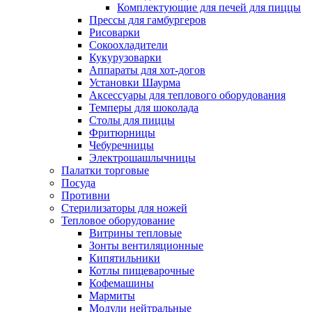
Комплектующие для печей для пиццы
Прессы для гамбургеров
Рисоварки
Сокоохладители
Кукурузоварки
Аппараты для хот-догов
Установки Шаурма
Аксессуары для теплового оборудования
Темперы для шоколада
Столы для пиццы
Фритюрницы
Чебуречницы
Электрошашлычницы
Палатки торговые
Посуда
Противни
Стерилизаторы для ножей
Тепловое оборудование
Витрины тепловые
Зонты вентиляционные
Кипятильники
Котлы пищеварочные
Кофемашины
Мармиты
Модули нейтральные