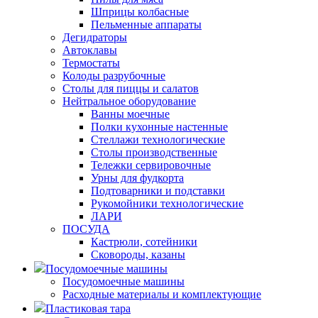
Шприцы колбасные
Пельменные аппараты
Дегидраторы
Автоклавы
Термостаты
Колоды разрубочные
Столы для пиццы и салатов
Нейтральное оборудование
Ванны моечные
Полки кухонные настенные
Стеллажи технологические
Столы производственные
Тележки сервировочные
Урны для фудкорта
Подтоварники и подставки
Рукомойники технологические
ЛАРИ
ПОСУДА
Кастрюли, сотейники
Сковороды, казаны
Посудомоечные машины
Посудомоечные машины
Расходные материалы и комплектующие
Пластиковая тара