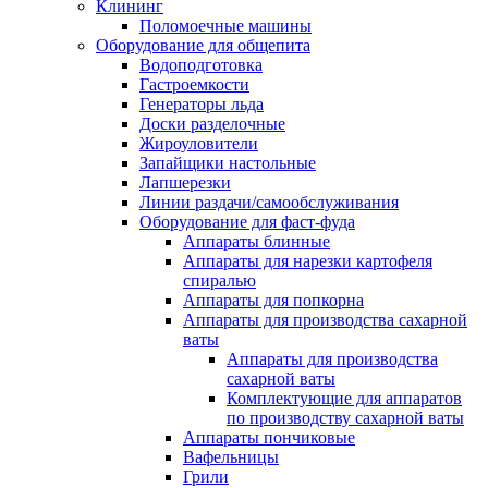
Клининг
Поломоечные машины
Оборудование для общепита
Водоподготовка
Гастроемкости
Генераторы льда
Доски разделочные
Жироуловители
Запайщики настольные
Лапшерезки
Линии раздачи/самообслуживания
Оборудование для фаст-фуда
Аппараты блинные
Аппараты для нарезки картофеля
спиралью
Аппараты для попкорна
Аппараты для производства сахарной
ваты
Аппараты для производства
сахарной ваты
Комплектующие для аппаратов
по производству сахарной ваты
Аппараты пончиковые
Вафельницы
Грили