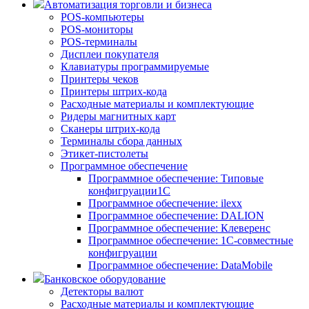
Автоматизация торговли и бизнеса
POS-компьютеры
POS-мониторы
POS-терминалы
Дисплеи покупателя
Клавиатуры программируемые
Принтеры чеков
Принтеры штрих-кода
Расходные материалы и комплектующие
Ридеры магнитных карт
Сканеры штрих-кода
Терминалы сбора данных
Этикет-пистолеты
Программное обеспечение
Программное обеспечение: Типовые
конфигруации1С
Программное обеспечение: ilexx
Программное обеспечение: DALION
Программное обеспечение: Клеверенс
Программное обеспечение: 1С-совместные
конфигруации
Программное обеспечение: DataMobile
Банковское оборудование
Детекторы валют
Расходные материалы и комплектующие