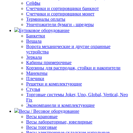
Сейфы
Счетчики и сортировщики банкнот
Счетчики и сортировщики монет
Терминалы оплаты
Уничтожители бумаги - шредеры
Бутиковое оборудование
Банкетки
Вешала
Ворота механические и другие охранные
устройства
Зеркала
Кабины примерочные
Корзины для распродаж, стойки и накопители
Манекены
Плечики
Решетки и комплектующие
Стулья
Торговые системы Joker, Uno, Global, Vertical, Neo
Fix
Экономпанели и комплектующие
Весы / Весовое оборудование
Весы крановые
Весы лабораторные, ювелирные
Весы торговые
Весы электронные складские напольные