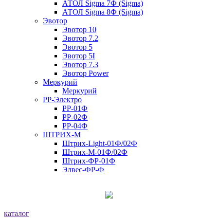
АТОЛ Sigma 7Ф (Sigma)
АТОЛ Sigma 8Ф (Sigma)
Эвотор
Эвотор 10
Эвотор 7.2
Эвотор 5
Эвотор 5I
Эвотор 7.3
Эвотор Power
Меркурий
Меркурий
РР-Электро
РР-01Ф
РР-02Ф
РР-04Ф
ШТРИХ-М
Штрих-Light-01Ф/02Ф
Штрих-М-01Ф/02Ф
Штрих-ФР-01Ф
Элвес-ФР-Ф
каталог