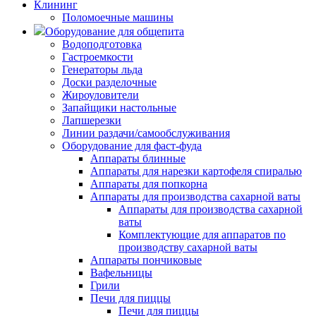
Клининг
Поломоечные машины
Оборудование для общепита
Водоподготовка
Гастроемкости
Генераторы льда
Доски разделочные
Жироуловители
Запайщики настольные
Лапшерезки
Линии раздачи/самообслуживания
Оборудование для фаст-фуда
Аппараты блинные
Аппараты для нарезки картофеля спиралью
Аппараты для попкорна
Аппараты для производства сахарной ваты
Аппараты для производства сахарной
ваты
Комплектующие для аппаратов по
производству сахарной ваты
Аппараты пончиковые
Вафельницы
Грили
Печи для пиццы
Печи для пиццы