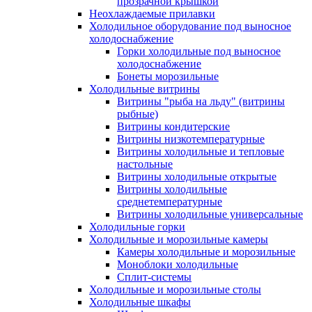
прозрачной крышкой
Неохлаждаемые прилавки
Холодильное оборудование под выносное
холодоснабжение
Горки холодильные под выносное
холодоснабжение
Бонеты морозильные
Холодильные витрины
Витрины "рыба на льду" (витрины
рыбные)
Витрины кондитерские
Витрины низкотемпературные
Витрины холодильные и тепловые
настольные
Витрины холодильные открытые
Витрины холодильные
среднетемпературные
Витрины холодильные универсальные
Холодильные горки
Холодильные и морозильные камеры
Камеры холодильные и морозильные
Моноблоки холодильные
Сплит-системы
Холодильные и морозильные столы
Холодильные шкафы