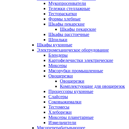
Мукопросеиватели
Тележки стеллажные
Тестораскатки
Формы хлебные
Шкафы пекарские
Шкафы пекарские
Шкафы расстоечные
Шпильки
Шкафы кухонные
Электромеханическое оборудование
Блендеры
Картофелечистки электрические
Миксеры
Мясорубки промышленные
Овощерезки
Овощерезки
Комплектующие для овощерезок
Процессоры кухонные
Слайсеры
Соковыжималки
Тестомесы
Хлеборезки
Миксеры планетарные
Измельчители
Мясоперерабатывающее