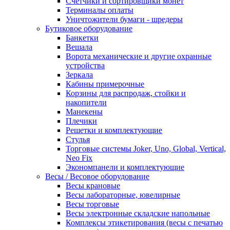
Счетчики и сортировщики монет
Терминалы оплаты
Уничтожители бумаги - шредеры
Бутиковое оборудование
Банкетки
Вешала
Ворота механические и другие охранные
устройства
Зеркала
Кабины примерочные
Корзины для распродаж, стойки и
накопители
Манекены
Плечики
Решетки и комплектующие
Стулья
Торговые системы Joker, Uno, Global, Vertical,
Neo Fix
Экономпанели и комплектующие
Весы / Весовое оборудование
Весы крановые
Весы лабораторные, ювелирные
Весы торговые
Весы электронные складские напольные
Комплексы этикетирования (весы с печатью