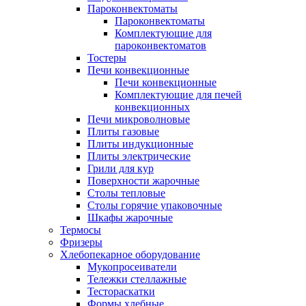
Пароконвектоматы
Пароконвектоматы
Комплектующие для
пароконвектоматов
Тостеры
Печи конвекционные
Печи конвекционные
Комплектующие для печей
конвекционных
Печи микроволновые
Плиты газовые
Плиты индукционные
Плиты электрические
Грили для кур
Поверхности жарочные
Столы тепловые
Столы горячие упаковочные
Шкафы жарочные
Термосы
Фризеры
Хлебопекарное оборудование
Мукопросеиватели
Тележки стеллажные
Тестораскатки
Формы хлебные