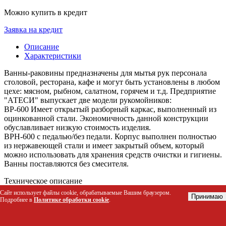
Можно купить в кредит
Заявка на кредит
Описание
Характеристики
Ванны-раковины предназначены для мытья рук персонала
столовой, ресторана, кафе и могут быть установлены в любом
цехе: мясном, рыбном, салатном, горячем и т.д. Предприятие
"АТЕСИ" выпускает две модели рукомойников:
ВР-600 Имеет открытый разборный каркас, выполненный из
оцинкованной стали. Экономичность данной конструкции
обуславливает низкую стоимость изделия.
ВРН-600 с педалью/без педали. Корпус выполнен полностью
из нержавеющей стали и имеет закрытый объем, который
можно использовать для хранения средств очистки и гигиены.
Ванны поставляются без смесителя.
Техническое описание
Ванна цельнотянутая с бортиком, выполнена из нержавеющей
Сайт использует файлы cookie, обрабатываемые Вашим браузером.
Принимаю
стали марки AISI 304 толщиной 0,8 мм и имеет разборный
Подробнее в
Политике обработки cookie
.
каркас. Внутренний размер ванны – 390х420х150 мм. Боковые
стенки и передняя распашная дверца выполнены из