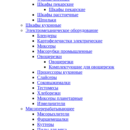
Шкафы пекарские
Шкафы пекарские
Шкафы расстоечные
Шпильки
Шкафы кухонные
Электромеханическое оборудование
Блендеры
Картофелечистки электрические
Миксеры
Мясорубки промышленные
Овощерезки
Овощерезки
Комплектующие для овощерезок
Процессоры кухонные
Слайсеры
Соковыжималки
Тестомесы
Хлеборезки
Миксеры планетарные
Измельчители
Мясоперерабатывающее
Мясорыхлители
Фаршемешалки
Куттеры
Пилы для мяса