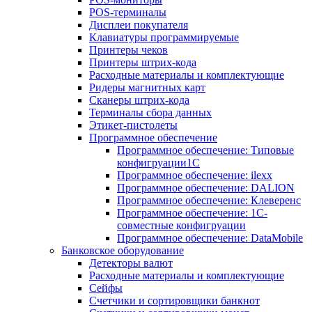
POS-терминалы
Дисплеи покупателя
Клавиатуры программируемые
Принтеры чеков
Принтеры штрих-кода
Расходные материалы и комплектующие
Ридеры магнитных карт
Сканеры штрих-кода
Терминалы сбора данных
Этикет-пистолеты
Программное обеспечение
Программное обеспечение: Типовые
конфигруации1С
Программное обеспечение: ilexx
Программное обеспечение: DALION
Программное обеспечение: Клеверенс
Программное обеспечение: 1С-
совместные конфигруации
Программное обеспечение: DataMobile
Банковское оборудование
Детекторы валют
Расходные материалы и комплектующие
Сейфы
Счетчики и сортировщики банкнот