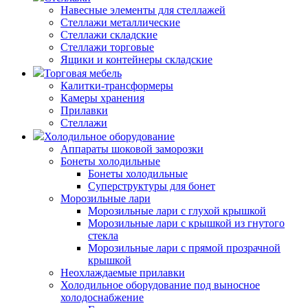
Навесные элементы для стеллажей
Стеллажи металлические
Стеллажи складские
Стеллажи торговые
Ящики и контейнеры складские
Торговая мебель
Калитки-трансформеры
Камеры хранения
Прилавки
Стеллажи
Холодильное оборудование
Аппараты шоковой заморозки
Бонеты холодильные
Бонеты холодильные
Суперструктуры для бонет
Морозильные лари
Морозильные лари с глухой крышкой
Морозильные лари с крышкой из гнутого
стекла
Морозильные лари с прямой прозрачной
крышкой
Неохлаждаемые прилавки
Холодильное оборудование под выносное
холодоснабжение