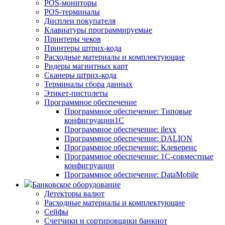
POS-мониторы
POS-терминалы
Дисплеи покупателя
Клавиатуры программируемые
Принтеры чеков
Принтеры штрих-кода
Расходные материалы и комплектующие
Ридеры магнитных карт
Сканеры штрих-кода
Терминалы сбора данных
Этикет-пистолеты
Программное обеспечение
Программное обеспечение: Типовые
конфигруации1С
Программное обеспечение: ilexx
Программное обеспечение: DALION
Программное обеспечение: Клеверенс
Программное обеспечение: 1С-совместные
конфигруации
Программное обеспечение: DataMobile
Банковское оборудование
Детекторы валют
Расходные материалы и комплектующие
Сейфы
Счетчики и сортировщики банкнот