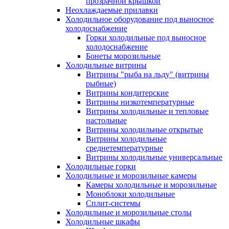
прозрачной крышкой
Неохлаждаемые прилавки
Холодильное оборудование под выносное
холодоснабжение
Горки холодильные под выносное
холодоснабжение
Бонеты морозильные
Холодильные витрины
Витрины "рыба на льду" (витрины
рыбные)
Витрины кондитерские
Витрины низкотемпературные
Витрины холодильные и тепловые
настольные
Витрины холодильные открытые
Витрины холодильные
среднетемпературные
Витрины холодильные универсальные
Холодильные горки
Холодильные и морозильные камеры
Камеры холодильные и морозильные
Моноблоки холодильные
Сплит-системы
Холодильные и морозильные столы
Холодильные шкафы