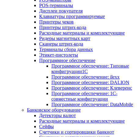
POS-терминалы
Дисплеи покупателя
Клавиатуры программируемые
Принтеры чеков
Принтеры штрих-кода
Расходные материалы и комплектующие
Ридеры магнитных карт
Сканеры штрих-кода
Терминалы сбора данных
Этикет-пистолеты
Программное обеспечение
Программное обеспечение: Типовые
конфигруации1С
Программное обеспечение: ilexx
Программное обеспечение: DALION
Программное обеспечение: Клеверенс
Программное обеспечение: 1С-
совместные конфигруации
Программное обеспечение: DataMobile
Банковское оборудование
Детекторы валют
Расходные материалы и комплектующие
Сейфы
Счетчики и сортировщики банкнот