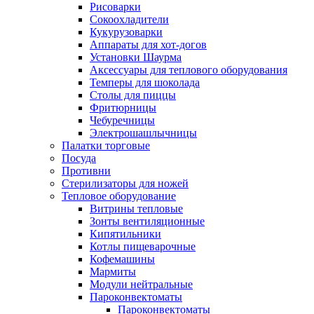
Рисоварки
Сокоохладители
Кукурузоварки
Аппараты для хот-догов
Установки Шаурма
Аксессуары для теплового оборудования
Темперы для шоколада
Столы для пиццы
Фритюрницы
Чебуречницы
Электрошашлычницы
Палатки торговые
Посуда
Противни
Стерилизаторы для ножей
Тепловое оборудование
Витрины тепловые
Зонты вентиляционные
Кипятильники
Котлы пищеварочные
Кофемашины
Мармиты
Модули нейтральные
Пароконвектоматы
Пароконвектоматы