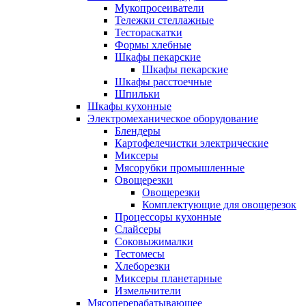
Мукопросеиватели
Тележки стеллажные
Тестораскатки
Формы хлебные
Шкафы пекарские
Шкафы пекарские
Шкафы расстоечные
Шпильки
Шкафы кухонные
Электромеханическое оборудование
Блендеры
Картофелечистки электрические
Миксеры
Мясорубки промышленные
Овощерезки
Овощерезки
Комплектующие для овощерезок
Процессоры кухонные
Слайсеры
Соковыжималки
Тестомесы
Хлеборезки
Миксеры планетарные
Измельчители
Мясоперерабатывающее