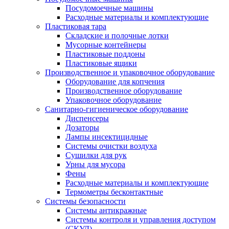
Посудомоечные машины
Расходные материалы и комплектующие
Пластиковая тара
Складские и полочные лотки
Мусорные контейнеры
Пластиковые поддоны
Пластиковые ящики
Производственное и упаковочное оборудование
Оборудование для копчения
Производственное оборудование
Упаковочное оборудование
Санитарно-гигиеническое оборудование
Диспенсеры
Дозаторы
Лампы инсектицидные
Системы очистки воздуха
Сушилки для рук
Урны для мусора
Фены
Расходные материалы и комплектующие
Термометры бесконтактные
Системы безопасности
Системы антикражные
Системы контроля и управления доступом
(СКУД)