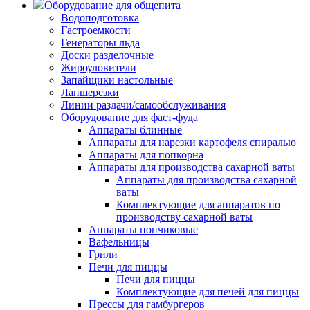
Оборудование для общепита
Водоподготовка
Гастроемкости
Генераторы льда
Доски разделочные
Жироуловители
Запайщики настольные
Лапшерезки
Линии раздачи/самообслуживания
Оборудование для фаст-фуда
Аппараты блинные
Аппараты для нарезки картофеля спиралью
Аппараты для попкорна
Аппараты для производства сахарной ваты
Аппараты для производства сахарной
ваты
Комплектующие для аппаратов по
производству сахарной ваты
Аппараты пончиковые
Вафельницы
Грили
Печи для пиццы
Печи для пиццы
Комплектующие для печей для пиццы
Прессы для гамбургеров