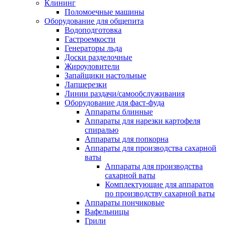
Клининг
Поломоечные машины
Оборудование для общепита
Водоподготовка
Гастроемкости
Генераторы льда
Доски разделочные
Жироуловители
Запайщики настольные
Лапшерезки
Линии раздачи/самообслуживания
Оборудование для фаст-фуда
Аппараты блинные
Аппараты для нарезки картофеля
спиралью
Аппараты для попкорна
Аппараты для производства сахарной
ваты
Аппараты для производства
сахарной ваты
Комплектующие для аппаратов
по производству сахарной ваты
Аппараты пончиковые
Вафельницы
Грили