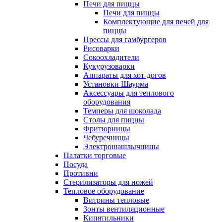
Печи для пиццы
Печи для пиццы
Комплектующие для печей для
пиццы
Прессы для гамбургеров
Рисоварки
Сокоохладители
Кукурузоварки
Аппараты для хот-догов
Установки Шаурма
Аксессуары для теплового
оборудования
Темперы для шоколада
Столы для пиццы
Фритюрницы
Чебуречницы
Электрошашлычницы
Палатки торговые
Посуда
Противни
Стерилизаторы для ножей
Тепловое оборудование
Витрины тепловые
Зонты вентиляционные
Кипятильники