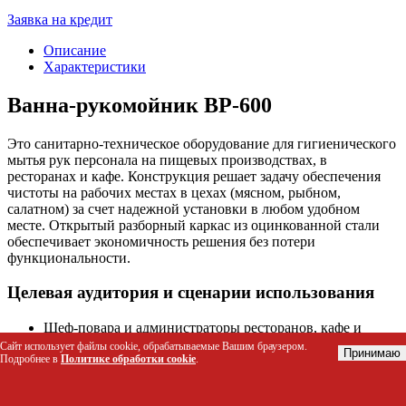
Заявка на кредит
Описание
Характеристики
Ванна-рукомойник ВР-600
Это санитарно-техническое оборудование для гигиенического
мытья рук персонала на пищевых производствах, в
ресторанах и кафе. Конструкция решает задачу обеспечения
чистоты на рабочих местах в цехах (мясном, рыбном,
салатном) за счет надежной установки в любом удобном
месте. Открытый разборный каркас из оцинкованной стали
обеспечивает экономичность решения без потери
функциональности.
Целевая аудитория и сценарии использования
Шеф-повара и администраторы ресторанов, кафе и
столовых для оснащения рабочих зон персонала.
Сайт использует файлы cookie, обрабатываемые Вашим браузером.
Принимаю
Подробнее в
Политике обработки cookie
.
Технологи пищевых производств при организации
санитарных узлов в цехах (мясном, рыбном, горячем).
Менеджеры по закупкам HoReCa-оборудования,