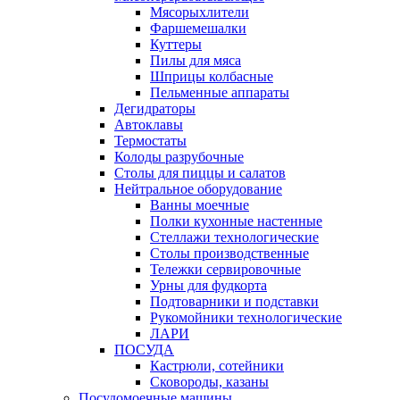
Мясорыхлители
Фаршемешалки
Куттеры
Пилы для мяса
Шприцы колбасные
Пельменные аппараты
Дегидраторы
Автоклавы
Термостаты
Колоды разрубочные
Столы для пиццы и салатов
Нейтральное оборудование
Ванны моечные
Полки кухонные настенные
Стеллажи технологические
Столы производственные
Тележки сервировочные
Урны для фудкорта
Подтоварники и подставки
Рукомойники технологические
ЛАРИ
ПОСУДА
Кастрюли, сотейники
Сковороды, казаны
Посудомоечные машины