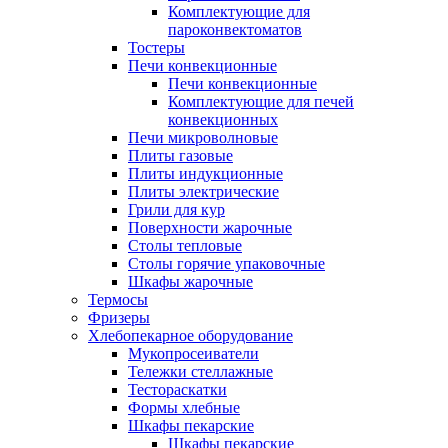
Комплектующие для
пароконвектоматов
Тостеры
Печи конвекционные
Печи конвекционные
Комплектующие для печей
конвекционных
Печи микроволновые
Плиты газовые
Плиты индукционные
Плиты электрические
Грили для кур
Поверхности жарочные
Столы тепловые
Столы горячие упаковочные
Шкафы жарочные
Термосы
Фризеры
Хлебопекарное оборудование
Мукопросеиватели
Тележки стеллажные
Тестораскатки
Формы хлебные
Шкафы пекарские
Шкафы пекарские