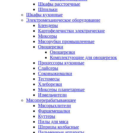
Шкафы расстоечные
Шпильки
Шкафы кухонные
Электромеханическое оборудование
Блендеры
Картофелечистки электрические
Миксеры
Мясорубки промышленные
Овощерезки
Овощерезки
Комплектующие для овощерезок
Процессоры кухонные
Слайсеры
Соковыжималки
Тестомесы
Хлеборезки
Миксеры планетарные
Измельчители
Мясоперерабатывающее
Мясорыхлители
Фаршемешалки
Куттеры
Пилы для мяса
Шприцы колбасные
Пельменные аппараты