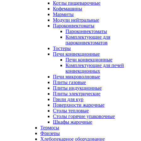
Котлы пищеварочные
Кофемашины
Мармиты
Модули нейтральные
Пароконвектоматы
Пароконвектоматы
Комплектующие для
пароконвектоматов
Тостеры
Печи конвекционные
Печи конвекционные
Комплектующие для печей
конвекционных
Печи микроволновые
Плиты газовые
Плиты индукционные
Плиты электрические
Грили для кур
Поверхности жарочные
Столы тепловые
Столы горячие упаковочные
Шкафы жарочные
Термосы
Фризеры
Хлебопекарное оборудование