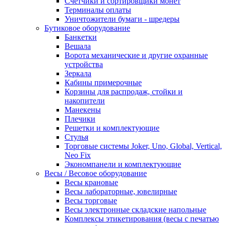
Счетчики и сортировщики монет
Терминалы оплаты
Уничтожители бумаги - шредеры
Бутиковое оборудование
Банкетки
Вешала
Ворота механические и другие охранные
устройства
Зеркала
Кабины примерочные
Корзины для распродаж, стойки и
накопители
Манекены
Плечики
Решетки и комплектующие
Стулья
Торговые системы Joker, Uno, Global, Vertical,
Neo Fix
Экономпанели и комплектующие
Весы / Весовое оборудование
Весы крановые
Весы лабораторные, ювелирные
Весы торговые
Весы электронные складские напольные
Комплексы этикетирования (весы с печатью