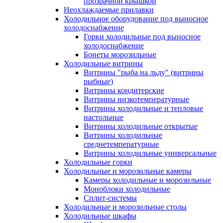
прозрачной крышкой
Неохлаждаемые прилавки
Холодильное оборудование под выносное
холодоснабжение
Горки холодильные под выносное
холодоснабжение
Бонеты морозильные
Холодильные витрины
Витрины "рыба на льду" (витрины
рыбные)
Витрины кондитерские
Витрины низкотемпературные
Витрины холодильные и тепловые
настольные
Витрины холодильные открытые
Витрины холодильные
среднетемпературные
Витрины холодильные универсальные
Холодильные горки
Холодильные и морозильные камеры
Камеры холодильные и морозильные
Моноблоки холодильные
Сплит-системы
Холодильные и морозильные столы
Холодильные шкафы