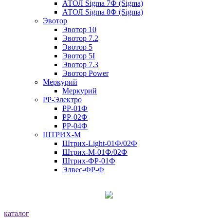
АТОЛ Sigma 7Ф (Sigma)
АТОЛ Sigma 8Ф (Sigma)
Эвотор
Эвотор 10
Эвотор 7.2
Эвотор 5
Эвотор 5I
Эвотор 7.3
Эвотор Power
Меркурий
Меркурий
РР-Электро
РР-01Ф
РР-02Ф
РР-04Ф
ШТРИХ-М
Штрих-Light-01Ф/02Ф
Штрих-М-01Ф/02Ф
Штрих-ФР-01Ф
Элвес-ФР-Ф
каталог