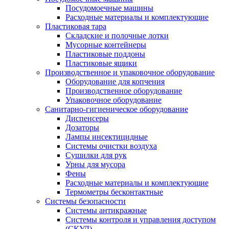
Посудомоечные машины
Расходные материалы и комплектующие
Пластиковая тара
Складские и полочные лотки
Мусорные контейнеры
Пластиковые поддоны
Пластиковые ящики
Производственное и упаковочное оборудование
Оборудование для копчения
Производственное оборудование
Упаковочное оборудование
Санитарно-гигиеническое оборудование
Диспенсеры
Дозаторы
Лампы инсектицидные
Системы очистки воздуха
Сушилки для рук
Урны для мусора
Фены
Расходные материалы и комплектующие
Термометры бесконтактные
Системы безопасности
Системы антикражные
Системы контроля и управления доступом
(СКУД)