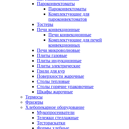
Пароконвектоматы
Пароконвектоматы
Комплектующие для
пароконвектоматов
Тостеры
Печи конвекционные
Печи конвекционные
Комплектующие для печей
конвекционных
Печи микроволновые
Плиты газовые
Плиты индукционные
Плиты электрические
Грили для кур
Поверхности жарочные
Столы тепловые
Столы горячие упаковочные
Шкафы жарочные
Термосы
Фризеры
Хлебопекарное оборудование
Мукопросеиватели
Тележки стеллажные
Тестораскатки
Формы хлебные