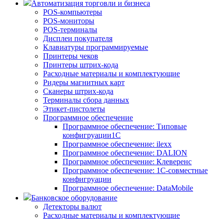
Автоматизация торговли и бизнеса
POS-компьютеры
POS-мониторы
POS-терминалы
Дисплеи покупателя
Клавиатуры программируемые
Принтеры чеков
Принтеры штрих-кода
Расходные материалы и комплектующие
Ридеры магнитных карт
Сканеры штрих-кода
Терминалы сбора данных
Этикет-пистолеты
Программное обеспечение
Программное обеспечение: Типовые
конфигруации1С
Программное обеспечение: ilexx
Программное обеспечение: DALION
Программное обеспечение: Клеверенс
Программное обеспечение: 1С-совместные
конфигруации
Программное обеспечение: DataMobile
Банковское оборудование
Детекторы валют
Расходные материалы и комплектующие