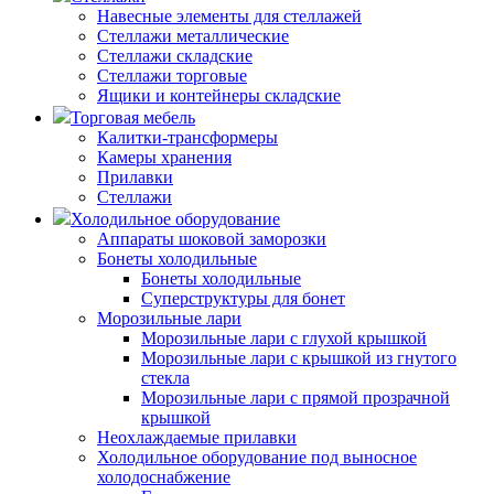
Навесные элементы для стеллажей
Стеллажи металлические
Стеллажи складские
Стеллажи торговые
Ящики и контейнеры складские
Торговая мебель
Калитки-трансформеры
Камеры хранения
Прилавки
Стеллажи
Холодильное оборудование
Аппараты шоковой заморозки
Бонеты холодильные
Бонеты холодильные
Суперструктуры для бонет
Морозильные лари
Морозильные лари с глухой крышкой
Морозильные лари с крышкой из гнутого
стекла
Морозильные лари с прямой прозрачной
крышкой
Неохлаждаемые прилавки
Холодильное оборудование под выносное
холодоснабжение