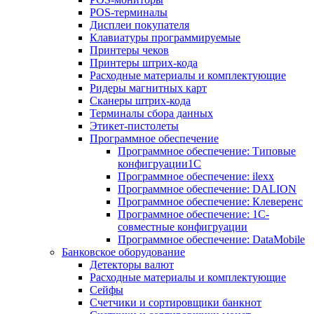
POS-терминалы
Дисплеи покупателя
Клавиатуры программируемые
Принтеры чеков
Принтеры штрих-кода
Расходные материалы и комплектующие
Ридеры магнитных карт
Сканеры штрих-кода
Терминалы сбора данных
Этикет-пистолеты
Программное обеспечение
Программное обеспечение: Типовые
конфигруации1С
Программное обеспечение: ilexx
Программное обеспечение: DALION
Программное обеспечение: Клеверенс
Программное обеспечение: 1С-
совместные конфигруации
Программное обеспечение: DataMobile
Банковское оборудование
Детекторы валют
Расходные материалы и комплектующие
Сейфы
Счетчики и сортировщики банкнот