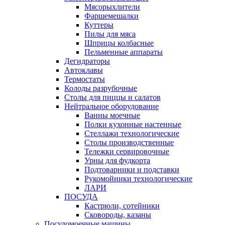
Мясорыхлители
Фаршемешалки
Куттеры
Пилы для мяса
Шприцы колбасные
Пельменные аппараты
Дегидраторы
Автоклавы
Термостаты
Колоды разрубочные
Столы для пиццы и салатов
Нейтральное оборудование
Ванны моечные
Полки кухонные настенные
Стеллажи технологические
Столы производственные
Тележки сервировочные
Урны для фудкорта
Подтоварники и подставки
Рукомойники технологические
ЛАРИ
ПОСУДА
Кастрюли, сотейники
Сковороды, казаны
Посудомоечные машины