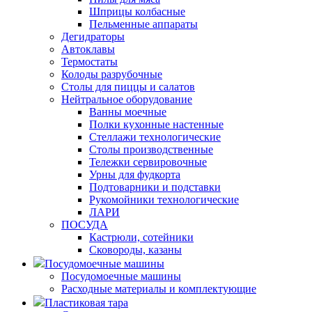
Шприцы колбасные
Пельменные аппараты
Дегидраторы
Автоклавы
Термостаты
Колоды разрубочные
Столы для пиццы и салатов
Нейтральное оборудование
Ванны моечные
Полки кухонные настенные
Стеллажи технологические
Столы производственные
Тележки сервировочные
Урны для фудкорта
Подтоварники и подставки
Рукомойники технологические
ЛАРИ
ПОСУДА
Кастрюли, сотейники
Сковороды, казаны
Посудомоечные машины
Посудомоечные машины
Расходные материалы и комплектующие
Пластиковая тара