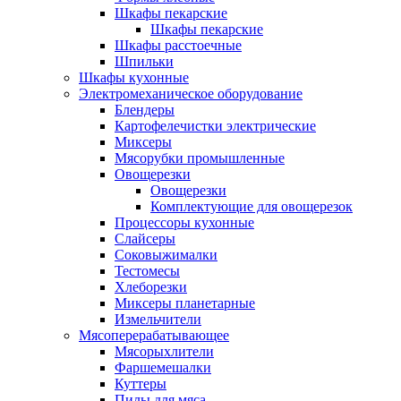
Шкафы пекарские
Шкафы пекарские
Шкафы расстоечные
Шпильки
Шкафы кухонные
Электромеханическое оборудование
Блендеры
Картофелечистки электрические
Миксеры
Мясорубки промышленные
Овощерезки
Овощерезки
Комплектующие для овощерезок
Процессоры кухонные
Слайсеры
Соковыжималки
Тестомесы
Хлеборезки
Миксеры планетарные
Измельчители
Мясоперерабатывающее
Мясорыхлители
Фаршемешалки
Куттеры
Пилы для мяса