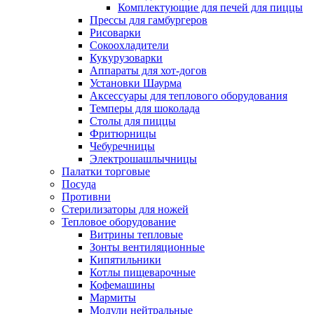
Комплектующие для печей для пиццы
Прессы для гамбургеров
Рисоварки
Сокоохладители
Кукурузоварки
Аппараты для хот-догов
Установки Шаурма
Аксессуары для теплового оборудования
Темперы для шоколада
Столы для пиццы
Фритюрницы
Чебуречницы
Электрошашлычницы
Палатки торговые
Посуда
Противни
Стерилизаторы для ножей
Тепловое оборудование
Витрины тепловые
Зонты вентиляционные
Кипятильники
Котлы пищеварочные
Кофемашины
Мармиты
Модули нейтральные