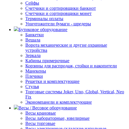
Сейфы
Счетчики и сортировщики банкнот
Счетчики и сортировщики монет
Терминалы оплаты
Уничтожители бумаги - шредеры
Бутиковое оборудование
Банкетки
Вешала
Ворота механические и другие охранные
устройства
Зеркала
Кабины примерочные
Корзины для распродаж, стойки и накопители
Манекены
Плечики
Решетки и комплектующие
Стулья
Торговые системы Joker, Uno, Global, Vertical, Neo
Fix
Экономпанели и комплектующие
Весы / Весовое оборудование
Весы крановые
Весы лабораторные, ювелирные
Весы торговые
Весы электронные складские напольные