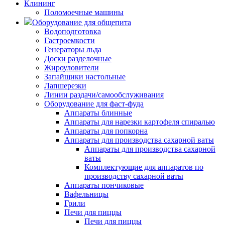
Клининг
Поломоечные машины
Оборудование для общепита
Водоподготовка
Гастроемкости
Генераторы льда
Доски разделочные
Жироуловители
Запайщики настольные
Лапшерезки
Линии раздачи/самообслуживания
Оборудование для фаст-фуда
Аппараты блинные
Аппараты для нарезки картофеля спиралью
Аппараты для попкорна
Аппараты для производства сахарной ваты
Аппараты для производства сахарной
ваты
Комплектующие для аппаратов по
производству сахарной ваты
Аппараты пончиковые
Вафельницы
Грили
Печи для пиццы
Печи для пиццы