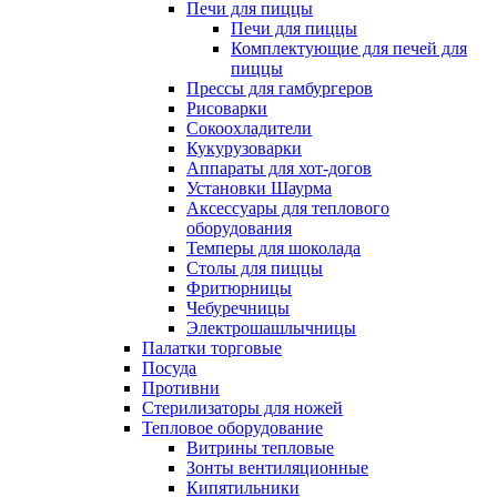
Печи для пиццы
Печи для пиццы
Комплектующие для печей для
пиццы
Прессы для гамбургеров
Рисоварки
Сокоохладители
Кукурузоварки
Аппараты для хот-догов
Установки Шаурма
Аксессуары для теплового
оборудования
Темперы для шоколада
Столы для пиццы
Фритюрницы
Чебуречницы
Электрошашлычницы
Палатки торговые
Посуда
Противни
Стерилизаторы для ножей
Тепловое оборудование
Витрины тепловые
Зонты вентиляционные
Кипятильники