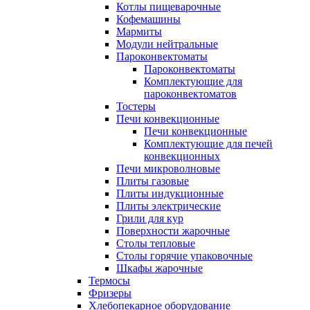
Котлы пищеварочные
Кофемашины
Мармиты
Модули нейтральные
Пароконвектоматы
Пароконвектоматы
Комплектующие для
пароконвектоматов
Тостеры
Печи конвекционные
Печи конвекционные
Комплектующие для печей
конвекционных
Печи микроволновые
Плиты газовые
Плиты индукционные
Плиты электрические
Грили для кур
Поверхности жарочные
Столы тепловые
Столы горячие упаковочные
Шкафы жарочные
Термосы
Фризеры
Хлебопекарное оборудование