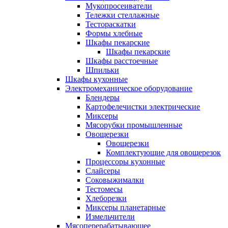
Мукопросеиватели
Тележки стеллажные
Тестораскатки
Формы хлебные
Шкафы пекарские
Шкафы пекарские
Шкафы расстоечные
Шпильки
Шкафы кухонные
Электромеханическое оборудование
Блендеры
Картофелечистки электрические
Миксеры
Мясорубки промышленные
Овощерезки
Овощерезки
Комплектующие для овощерезок
Процессоры кухонные
Слайсеры
Соковыжималки
Тестомесы
Хлеборезки
Миксеры планетарные
Измельчители
Мясоперерабатывающее