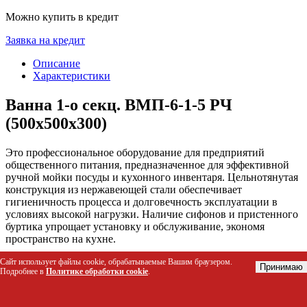
Можно купить в кредит
Заявка на кредит
Описание
Характеристики
Ванна 1-о секц. ВМП-6-1-5 РЧ
(500х500x300)
Это профессиональное оборудование для предприятий
общественного питания, предназначенное для эффективной
ручной мойки посуды и кухонного инвентаря. Цельнотянутая
конструкция из нержавеющей стали обеспечивает
гигиеничность процесса и долговечность эксплуатации в
условиях высокой нагрузки. Наличие сифонов и пристенного
буртика упрощает установку и обслуживание, экономя
пространство на кухне.
Сайт использует файлы cookie, обрабатываемые Вашим браузером.
Кому подойдет этот товар
Принимаю
Подробнее в
Политике обработки cookie
.
Шеф-повара и заведующие производствами ресторанов,
кафе и столовых