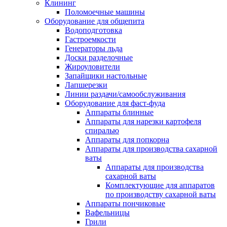
Клининг
Поломоечные машины
Оборудование для общепита
Водоподготовка
Гастроемкости
Генераторы льда
Доски разделочные
Жироуловители
Запайщики настольные
Лапшерезки
Линии раздачи/самообслуживания
Оборудование для фаст-фуда
Аппараты блинные
Аппараты для нарезки картофеля
спиралью
Аппараты для попкорна
Аппараты для производства сахарной
ваты
Аппараты для производства
сахарной ваты
Комплектующие для аппаратов
по производству сахарной ваты
Аппараты пончиковые
Вафельницы
Грили