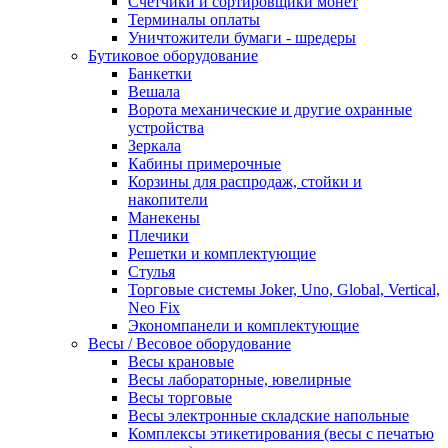
Счетчики и сортировщики монет
Терминалы оплаты
Уничтожители бумаги - шредеры
Бутиковое оборудование
Банкетки
Вешала
Ворота механические и другие охранные
устройства
Зеркала
Кабины примерочные
Корзины для распродаж, стойки и
накопители
Манекены
Плечики
Решетки и комплектующие
Стулья
Торговые системы Joker, Uno, Global, Vertical,
Neo Fix
Экономпанели и комплектующие
Весы / Весовое оборудование
Весы крановые
Весы лабораторные, ювелирные
Весы торговые
Весы электронные складские напольные
Комплексы этикетирования (весы с печатью