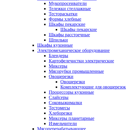
Мукопросеиватели
Тележки стеллажные
Тестораскатки
Формы хлебные
Шкафы пекарские
Шкафы пекарские
Шкафы расстоечные
Шпильки
Шкафы кухонные
Электромеханическое оборудование
Блендеры
Картофелечистки электрические
Миксеры
Мясорубки промышленные
Овощерезки
Овощерезки
Комплектующие для овощерезок
Процессоры кухонные
Слайсеры
Соковыжималки
Тестомесы
Хлеборезки
Миксеры планетарные
Измельчители
Мясоперерабатывающее