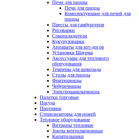
Печи для пиццы
Печи для пиццы
Комплектующие для печей для
пиццы
Прессы для гамбургеров
Рисоварки
Сокоохладители
Кукурузоварки
Аппараты для хот-догов
Установки Шаурма
Аксессуары для теплового
оборудования
Темперы для шоколада
Столы для пиццы
Фритюрницы
Чебуречницы
Электрошашлычницы
Палатки торговые
Посуда
Противни
Стерилизаторы для ножей
Тепловое оборудование
Витрины тепловые
Зонты вентиляционные
Кипятильники