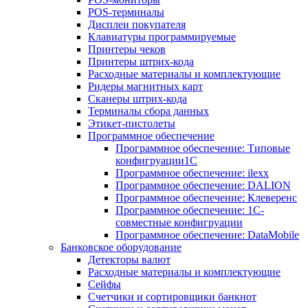
POS-терминалы
Дисплеи покупателя
Клавиатуры программируемые
Принтеры чеков
Принтеры штрих-кода
Расходные материалы и комплектующие
Ридеры магнитных карт
Сканеры штрих-кода
Терминалы сбора данных
Этикет-пистолеты
Программное обеспечение
Программное обеспечение: Типовые
конфигруации1С
Программное обеспечение: ilexx
Программное обеспечение: DALION
Программное обеспечение: Клеверенс
Программное обеспечение: 1С-
совместные конфигруации
Программное обеспечение: DataMobile
Банковское оборудование
Детекторы валют
Расходные материалы и комплектующие
Сейфы
Счетчики и сортировщики банкнот