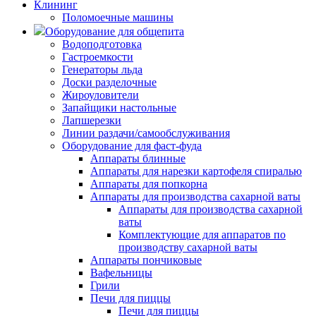
Клининг
Поломоечные машины
Оборудование для общепита
Водоподготовка
Гастроемкости
Генераторы льда
Доски разделочные
Жироуловители
Запайщики настольные
Лапшерезки
Линии раздачи/самообслуживания
Оборудование для фаст-фуда
Аппараты блинные
Аппараты для нарезки картофеля спиралью
Аппараты для попкорна
Аппараты для производства сахарной ваты
Аппараты для производства сахарной
ваты
Комплектующие для аппаратов по
производству сахарной ваты
Аппараты пончиковые
Вафельницы
Грили
Печи для пиццы
Печи для пиццы