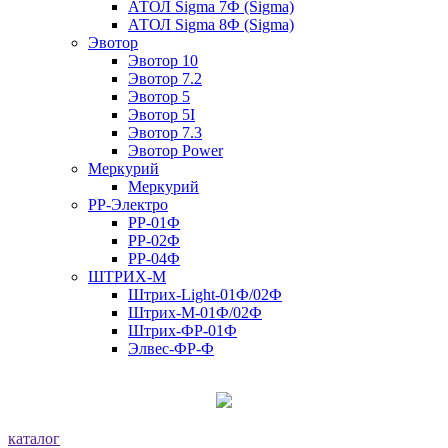
АТОЛ Sigma 7Ф (Sigma)
АТОЛ Sigma 8Ф (Sigma)
Эвотор
Эвотор 10
Эвотор 7.2
Эвотор 5
Эвотор 5I
Эвотор 7.3
Эвотор Power
Меркурий
Меркурий
РР-Электро
РР-01Ф
РР-02Ф
РР-04Ф
ШТРИХ-М
Штрих-Light-01Ф/02Ф
Штрих-М-01Ф/02Ф
Штрих-ФР-01Ф
Элвес-ФР-Ф
каталог