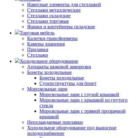
Навесные элементы для стеллажей
Стеллажи металлические
Стеллажи складские
Стеллажи торговые
Ящики и контейнеры складские
Торговая мебель
Калитки-трансформеры
Камеры хранения
Прилавки
Стеллажи
Холодильное оборудование
Аппараты шоковой заморозки
Бонеты холодильные
Бонеты холодильные
Суперструктуры для бонет
Морозильные лари
Морозильные лари с глухой крышкой
Морозильные лари с крышкой из гнутого
стекла
Морозильные лари с прямой прозрачной
крышкой
Неохлаждаемые прилавки
Холодильное оборудование под выносное
холодоснабжение