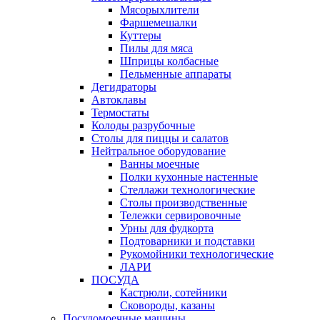
Мясорыхлители
Фаршемешалки
Куттеры
Пилы для мяса
Шприцы колбасные
Пельменные аппараты
Дегидраторы
Автоклавы
Термостаты
Колоды разрубочные
Столы для пиццы и салатов
Нейтральное оборудование
Ванны моечные
Полки кухонные настенные
Стеллажи технологические
Столы производственные
Тележки сервировочные
Урны для фудкорта
Подтоварники и подставки
Рукомойники технологические
ЛАРИ
ПОСУДА
Кастрюли, сотейники
Сковороды, казаны
Посудомоечные машины