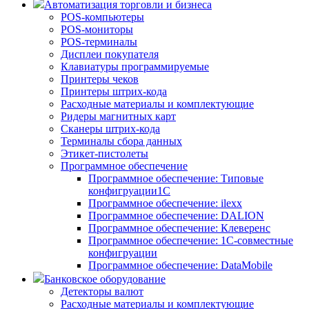
Автоматизация торговли и бизнеса
POS-компьютеры
POS-мониторы
POS-терминалы
Дисплеи покупателя
Клавиатуры программируемые
Принтеры чеков
Принтеры штрих-кода
Расходные материалы и комплектующие
Ридеры магнитных карт
Сканеры штрих-кода
Терминалы сбора данных
Этикет-пистолеты
Программное обеспечение
Программное обеспечение: Типовые
конфигруации1С
Программное обеспечение: ilexx
Программное обеспечение: DALION
Программное обеспечение: Клеверенс
Программное обеспечение: 1С-совместные
конфигруации
Программное обеспечение: DataMobile
Банковское оборудование
Детекторы валют
Расходные материалы и комплектующие