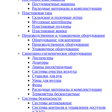
Посудомоечные машины
Расходные материалы и комплектующие
Пластиковая тара
Складские и полочные лотки
Мусорные контейнеры
Пластиковые поддоны
Пластиковые ящики
Производственное и упаковочное оборудование
Оборудование для копчения
Производственное оборудование
Упаковочное оборудование
Санитарно-гигиеническое оборудование
Диспенсеры
Дозаторы
Лампы инсектицидные
Системы очистки воздуха
Сушилки для рук
Урны для мусора
Фены
Расходные материалы и комплектующие
Термометры бесконтактные
Системы безопасности
Системы антикражные
Системы контроля и управления доступом
(СКУД)