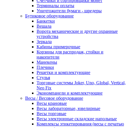
Счетчики и сортировщики монет
Терминалы оплаты
Уничтожители бумаги - шредеры
Бутиковое оборудование
Банкетки
Вешала
Ворота механические и другие охранные
устройства
Зеркала
Кабины примерочные
Корзины для распродаж, стойки и
накопители
Манекены
Плечики
Решетки и комплектующие
Стулья
Торговые системы Joker, Uno, Global, Vertical,
Neo Fix
Экономпанели и комплектующие
Весы / Весовое оборудование
Весы крановые
Весы лабораторные, ювелирные
Весы торговые
Весы электронные складские напольные
Комплексы этикетирования (весы с печатью