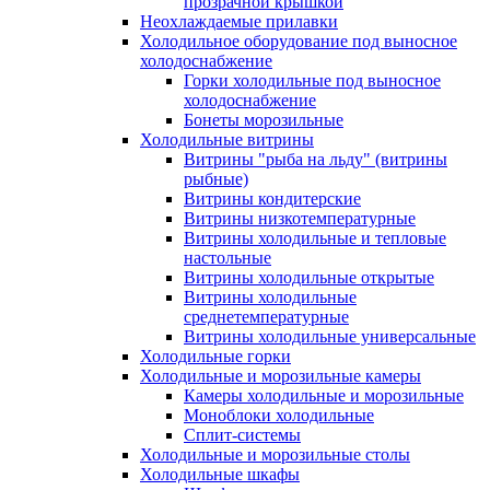
прозрачной крышкой
Неохлаждаемые прилавки
Холодильное оборудование под выносное
холодоснабжение
Горки холодильные под выносное
холодоснабжение
Бонеты морозильные
Холодильные витрины
Витрины "рыба на льду" (витрины
рыбные)
Витрины кондитерские
Витрины низкотемпературные
Витрины холодильные и тепловые
настольные
Витрины холодильные открытые
Витрины холодильные
среднетемпературные
Витрины холодильные универсальные
Холодильные горки
Холодильные и морозильные камеры
Камеры холодильные и морозильные
Моноблоки холодильные
Сплит-системы
Холодильные и морозильные столы
Холодильные шкафы