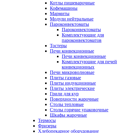
Котлы пищеварочные
Кофемашины
Мармиты
Модули нейтральные
Пароконвектоматы
Пароконвектоматы
Комплектующие для
пароконвектоматов
Тостеры
Печи конвекционные
Печи конвекционные
Комплектующие для печей
конвекционных
Печи микроволновые
Плиты газовые
Плиты индукционные
Плиты электрические
Грили для кур
Поверхности жарочные
Столы тепловые
Столы горячие упаковочные
Шкафы жарочные
Термосы
Фризеры
Хлебопекарное оборудование