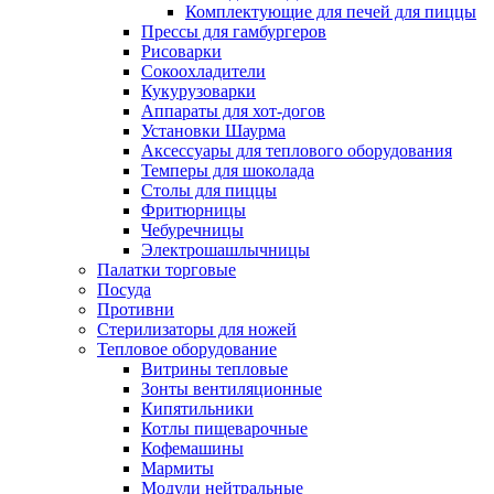
Комплектующие для печей для пиццы
Прессы для гамбургеров
Рисоварки
Сокоохладители
Кукурузоварки
Аппараты для хот-догов
Установки Шаурма
Аксессуары для теплового оборудования
Темперы для шоколада
Столы для пиццы
Фритюрницы
Чебуречницы
Электрошашлычницы
Палатки торговые
Посуда
Противни
Стерилизаторы для ножей
Тепловое оборудование
Витрины тепловые
Зонты вентиляционные
Кипятильники
Котлы пищеварочные
Кофемашины
Мармиты
Модули нейтральные