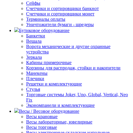
Сейфы
Счетчики и сортировщики банкнот
Счетчики и сортировщики монет
Терминалы оплаты
Уничтожители бумаги - шредеры
Бутиковое оборудование
Банкетки
Вешала
Ворота механические и другие охранные
устройства
Зеркала
Кабины примерочные
Корзины для распродаж, стойки и накопители
Манекены
Плечики
Решетки и комплектующие
Стулья
Торговые системы Joker, Uno, Global, Vertical, Neo
Fix
Экономпанели и комплектующие
Весы / Весовое оборудование
Весы крановые
Весы лабораторные, ювелирные
Весы торговые
Весы электронные складские напольные