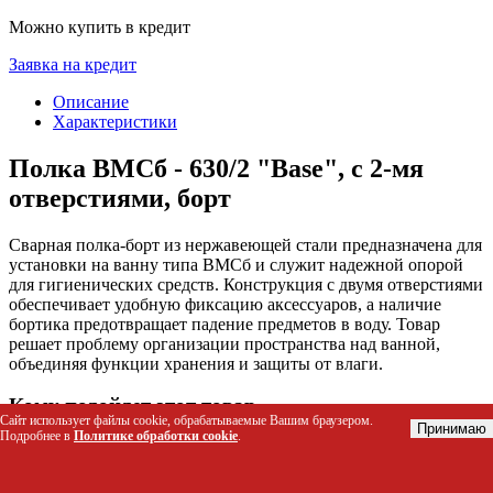
Можно купить в кредит
Заявка на кредит
Описание
Характеристики
Полка ВМСб - 630/2 "Base", с 2-мя
отверстиями, борт
Сварная полка-борт из нержавеющей стали предназначена для
установки на ванну типа ВМСб и служит надежной опорой
для гигиенических средств. Конструкция с двумя отверстиями
обеспечивает удобную фиксацию аксессуаров, а наличие
бортика предотвращает падение предметов в воду. Товар
решает проблему организации пространства над ванной,
объединяя функции хранения и защиты от влаги.
Кому подойдет этот товар
Сайт использует файлы cookie, обрабатываемые Вашим браузером.
Принимаю
Подробнее в
Политике обработки cookie
.
Владельцам чугунных или стальных ванн серии ВМСб,
нуждающимся в дополнительном месте для хранения
Семьям с детьми, где важна безопасность и отсутствие