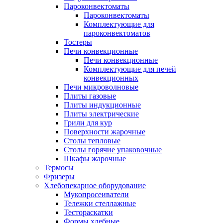
Пароконвектоматы
Пароконвектоматы
Комплектующие для
пароконвектоматов
Тостеры
Печи конвекционные
Печи конвекционные
Комплектующие для печей
конвекционных
Печи микроволновые
Плиты газовые
Плиты индукционные
Плиты электрические
Грили для кур
Поверхности жарочные
Столы тепловые
Столы горячие упаковочные
Шкафы жарочные
Термосы
Фризеры
Хлебопекарное оборудование
Мукопросеиватели
Тележки стеллажные
Тестораскатки
Формы хлебные