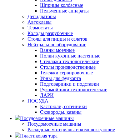
Шприцы колбасные
Пельменные аппараты
Дегидраторы
Автоклавы
Термостаты
Колоды разрубочные
Столы для пиццы и салатов
Нейтральное оборудование
Ванны моечные
Полки кухонные настенные
Стеллажи технологические
Столы производственные
Тележки сервировочные
Урны для фудкорта
Подтоварники и подставки
Рукомойники технологические
ЛАРИ
ПОСУДА
Кастрюли, сотейники
Сковороды, казаны
Посудомоечные машины
Посудомоечные машины
Расходные материалы и комплектующие
Пластиковая тара