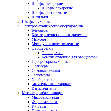
Шкафы пекарские
Шкафы пекарские
Шкафы расстоечные
Шпильки
Шкафы кухонные
Электромеханическое оборудование
Блендеры
Картофелечистки электрические
Миксеры
Мясорубки промышленные
Овощерезки
Овощерезки
Комплектующие для овощерезок
Процессоры кухонные
Слайсеры
Соковыжималки
Тестомесы
Хлеборезки
Миксеры планетарные
Измельчители
Мясоперерабатывающее
Мясорыхлители
Фаршемешалки
Куттеры
Пилы для мяса