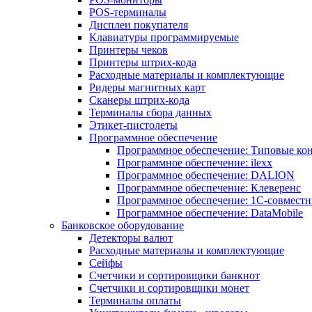
POS-терминалы
Дисплеи покупателя
Клавиатуры программируемые
Принтеры чеков
Принтеры штрих-кода
Расходные материалы и комплектующие
Ридеры магнитных карт
Сканеры штрих-кода
Терминалы сбора данных
Этикет-пистолеты
Программное обеспечение
Программное обеспечение: Типовые к
Программное обеспечение: ilexx
Программное обеспечение: DALION
Программное обеспечение: Клеверенс
Программное обеспечение: 1С-совмест
Программное обеспечение: DataMobile
Банковское оборудование
Детекторы валют
Расходные материалы и комплектующие
Сейфы
Счетчики и сортировщики банкнот
Счетчики и сортировщики монет
Терминалы оплаты