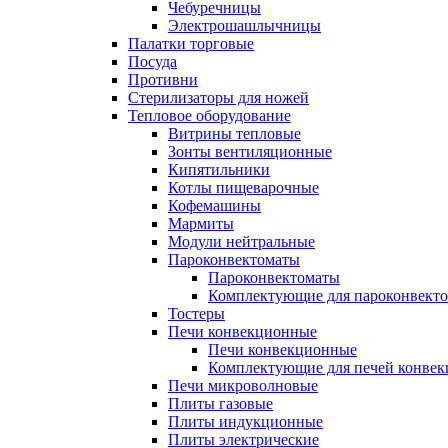
Чебуречницы
Электрошашлычницы
Палатки торговые
Посуда
Противни
Стерилизаторы для ножей
Тепловое оборудование
Витрины тепловые
Зонты вентиляционные
Кипятильники
Котлы пищеварочные
Кофемашины
Мармиты
Модули нейтральные
Пароконвектоматы
Пароконвектоматы
Комплектующие для пароконвекто
Тостеры
Печи конвекционные
Печи конвекционные
Комплектующие для печей конве
Печи микроволновые
Плиты газовые
Плиты индукционные
Плиты электрические