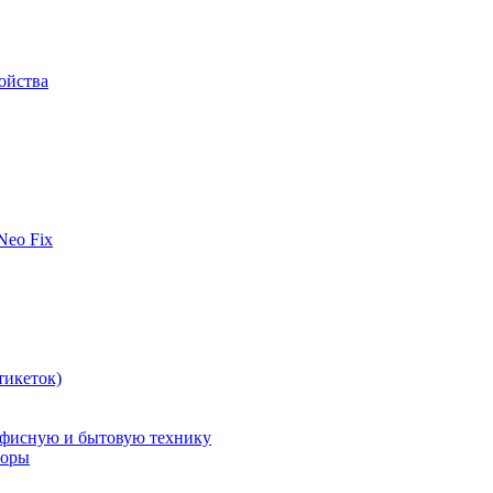
ойства
 Neo Fix
тикеток)
офисную и бытовую технику
поры