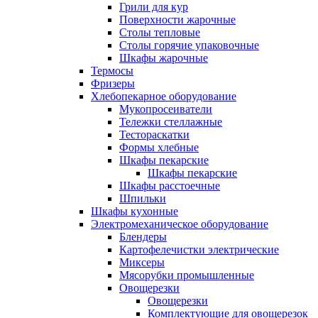
Грили для кур
Поверхности жарочные
Столы тепловые
Столы горячие упаковочные
Шкафы жарочные
Термосы
Фризеры
Хлебопекарное оборудование
Мукопросеиватели
Тележки стеллажные
Тестораскатки
Формы хлебные
Шкафы пекарские
Шкафы пекарские
Шкафы расстоечные
Шпильки
Шкафы кухонные
Электромеханическое оборудование
Блендеры
Картофелечистки электрические
Миксеры
Мясорубки промышленные
Овощерезки
Овощерезки
Комплектующие для овощерезок