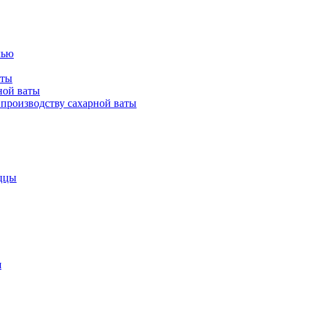
лью
аты
ной ваты
производству сахарной ваты
ццы
я