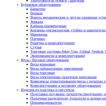
Уничтожители бумаги - шредеры
Бутиковое оборудование
Банкетки
Вешала
Ворота механические и другие охранные устр
Зеркала
Кабины примерочные
Корзины для распродаж, стойки и накопители
Манекены
Плечики
Решетки и комплектующие
Стулья
Торговые системы Joker, Uno, Global, Vertical,
Экономпанели и комплектующие
Весы / Весовое оборудование
Весы крановые
Весы лабораторные, ювелирные
Весы торговые
Весы электронные складские напольные
Комплексы этикетирования (весы с печатью э
Комплектующие к весовому оборудованию
Изделия из пластика и оргстекла
Подставки под меню, печатную продукцию, 
Полочные разделители, толкатели и задние о
Ценникодержатели