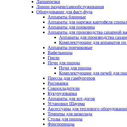
Лапшерезки
Линии раздачи/самообслуживания
Оборудование для фаст-фуда
Аппараты блинные
Аппараты для нарезки картофеля спира
Аппараты для попкорна
Аппараты для производства сахарной в
Аппараты для производства сахар
Комплектующие для аппаратов по 
Аппараты пончиковые
Вафельницы
Грили
Печи для пиццы
Печи для пиццы
Комплектующие для печей для пи
Прессы для гамбургеров
Рисоварки
Сокоохладители
Кукурузоварки
Аппараты для хот-догов
Установки Шаурма
Аксессуары для теплового оборудовани
Темперы для шоколада
Столы для пиццы
Фритюрницы