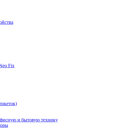
ойства
 Neo Fix
тикеток)
офисную и бытовую технику
поры