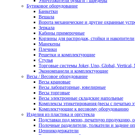
Уничтожители бумаги - шредеры
Бутиковое оборудование
Банкетки
Вешала
Ворота механические и другие охранные устр
Зеркала
Кабины примерочные
Корзины для распродаж, стойки и накопители
Манекены
Плечики
Решетки и комплектующие
Стулья
Торговые системы Joker, Uno, Global, Vertical,
Экономпанели и комплектующие
Весы / Весовое оборудование
Весы крановые
Весы лабораторные, ювелирные
Весы торговые
Весы электронные складские напольные
Комплексы этикетирования (весы с печатью э
Комплектующие к весовому оборудованию
Изделия из пластика и оргстекла
Подставки под меню, печатную продукцию, 
Полочные разделители, толкатели и задние о
Ценникодержатели