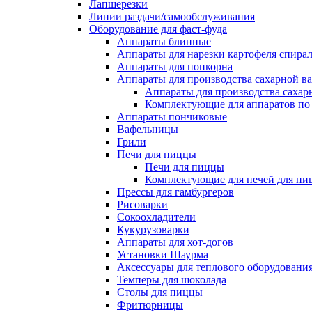
Лапшерезки
Линии раздачи/самообслуживания
Оборудование для фаст-фуда
Аппараты блинные
Аппараты для нарезки картофеля спира
Аппараты для попкорна
Аппараты для производства сахарной в
Аппараты для производства сахар
Комплектующие для аппаратов по 
Аппараты пончиковые
Вафельницы
Грили
Печи для пиццы
Печи для пиццы
Комплектующие для печей для пи
Прессы для гамбургеров
Рисоварки
Сокоохладители
Кукурузоварки
Аппараты для хот-догов
Установки Шаурма
Аксессуары для теплового оборудовани
Темперы для шоколада
Столы для пиццы
Фритюрницы