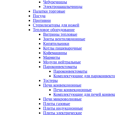
Чебуречницы
Электрошашлычницы
Палатки торговые
Посуда
Противни
Стерилизаторы для ножей
Тепловое оборудование
Витрины тепловые
Зонты вентиляционные
Кипятильники
Котлы пищеварочные
Кофемашины
Мармиты
Модули нейтральные
Пароконвектоматы
Пароконвектоматы
Комплектующие для пароконвекто
Тостеры
Печи конвекционные
Печи конвекционные
Комплектующие для печей конве
Печи микроволновые
Плиты газовые
Плиты индукционные
Плиты электрические