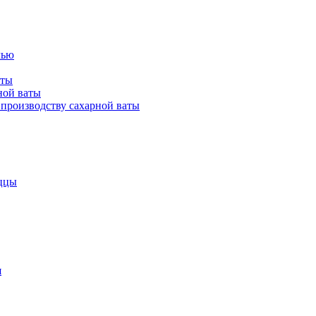
лью
аты
ной ваты
производству сахарной ваты
ццы
я