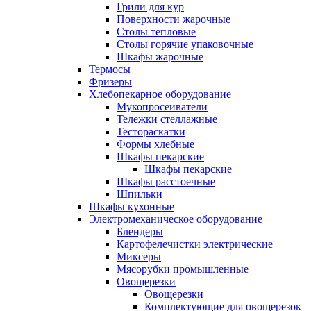
Грили для кур
Поверхности жарочные
Столы тепловые
Столы горячие упаковочные
Шкафы жарочные
Термосы
Фризеры
Хлебопекарное оборудование
Мукопросеиватели
Тележки стеллажные
Тестораскатки
Формы хлебные
Шкафы пекарские
Шкафы пекарские
Шкафы расстоечные
Шпильки
Шкафы кухонные
Электромеханическое оборудование
Блендеры
Картофелечистки электрические
Миксеры
Мясорубки промышленные
Овощерезки
Овощерезки
Комплектующие для овощерезок