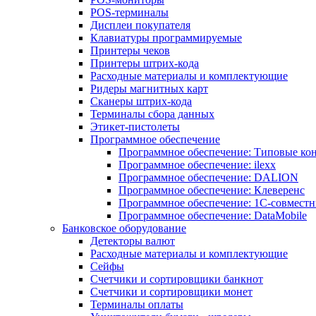
POS-терминалы
Дисплеи покупателя
Клавиатуры программируемые
Принтеры чеков
Принтеры штрих-кода
Расходные материалы и комплектующие
Ридеры магнитных карт
Сканеры штрих-кода
Терминалы сбора данных
Этикет-пистолеты
Программное обеспечение
Программное обеспечение: Типовые к
Программное обеспечение: ilexx
Программное обеспечение: DALION
Программное обеспечение: Клеверенс
Программное обеспечение: 1С-совмест
Программное обеспечение: DataMobile
Банковское оборудование
Детекторы валют
Расходные материалы и комплектующие
Сейфы
Счетчики и сортировщики банкнот
Счетчики и сортировщики монет
Терминалы оплаты