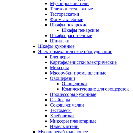
Мукопросеиватели
Тележки стеллажные
Тестораскатки
Формы хлебные
Шкафы пекарские
Шкафы пекарские
Шкафы расстоечные
Шпильки
Шкафы кухонные
Электромеханическое оборудование
Блендеры
Картофелечистки электрические
Миксеры
Мясорубки промышленные
Овощерезки
Овощерезки
Комплектующие для овощерезок
Процессоры кухонные
Слайсеры
Соковыжималки
Тестомесы
Хлеборезки
Миксеры планетарные
Измельчители
Мясоперерабатывающее