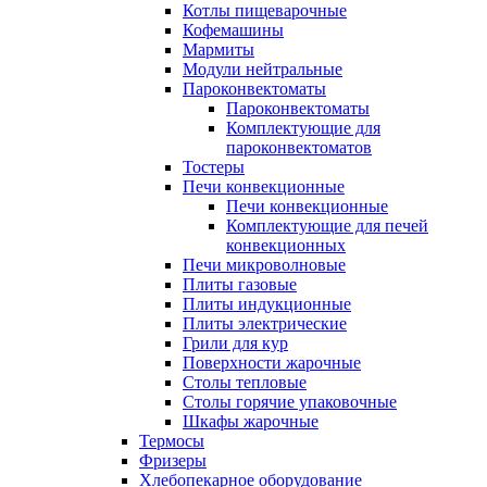
Котлы пищеварочные
Кофемашины
Мармиты
Модули нейтральные
Пароконвектоматы
Пароконвектоматы
Комплектующие для
пароконвектоматов
Тостеры
Печи конвекционные
Печи конвекционные
Комплектующие для печей
конвекционных
Печи микроволновые
Плиты газовые
Плиты индукционные
Плиты электрические
Грили для кур
Поверхности жарочные
Столы тепловые
Столы горячие упаковочные
Шкафы жарочные
Термосы
Фризеры
Хлебопекарное оборудование