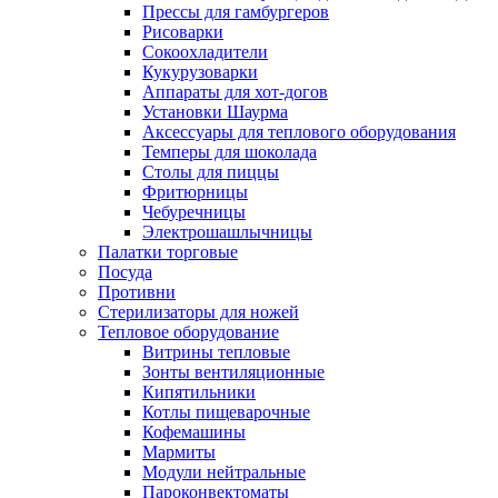
Прессы для гамбургеров
Рисоварки
Сокоохладители
Кукурузоварки
Аппараты для хот-догов
Установки Шаурма
Аксессуары для теплового оборудования
Темперы для шоколада
Столы для пиццы
Фритюрницы
Чебуречницы
Электрошашлычницы
Палатки торговые
Посуда
Противни
Стерилизаторы для ножей
Тепловое оборудование
Витрины тепловые
Зонты вентиляционные
Кипятильники
Котлы пищеварочные
Кофемашины
Мармиты
Модули нейтральные
Пароконвектоматы