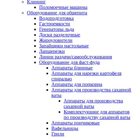
Клининг
Поломоечные машины
Оборудование для общепита
Водоподготовка
Гастроемкости
Генераторы льда
Доски разделочные
Жироуловители
Запайщики настольные
Лапшерезки
Линии раздачи/самообслуживания
Оборудование для фаст-фуда
Аппараты блинные
Аппараты для нарезки картофеля
спиралью
Аппараты для попкорна
Аппараты для производства сахарной
ваты
Аппараты для производства
сахарной ваты
Комплектующие для аппаратов
по производству сахарной ваты
Аппараты пончиковые
Вафельницы
Грили