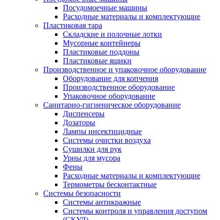
Посудомоечные машины
Расходные материалы и комплектующие
Пластиковая тара
Складские и полочные лотки
Мусорные контейнеры
Пластиковые поддоны
Пластиковые ящики
Производственное и упаковочное оборудование
Оборудование для копчения
Производственное оборудование
Упаковочное оборудование
Санитарно-гигиеническое оборудование
Диспенсеры
Дозаторы
Лампы инсектицидные
Системы очистки воздуха
Сушилки для рук
Урны для мусора
Фены
Расходные материалы и комплектующие
Термометры бесконтактные
Системы безопасности
Системы антикражные
Системы контроля и управления доступом
(СКУД)