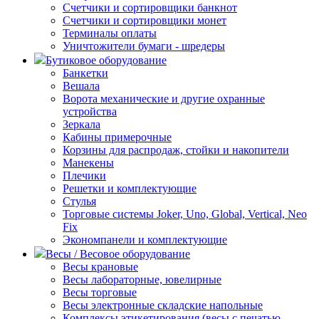
Счетчики и сортировщики банкнот
Счетчики и сортировщики монет
Терминалы оплаты
Уничтожители бумаги - шредеры
Бутиковое оборудование
Банкетки
Вешала
Ворота механические и другие охранные
устройства
Зеркала
Кабины примерочные
Корзины для распродаж, стойки и накопители
Манекены
Плечики
Решетки и комплектующие
Стулья
Торговые системы Joker, Uno, Global, Vertical, Neo
Fix
Экономпанели и комплектующие
Весы / Весовое оборудование
Весы крановые
Весы лабораторные, ювелирные
Весы торговые
Весы электронные складские напольные
Комплексы этикетирования (весы с печатью