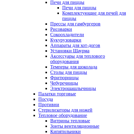
Печи для пиццы
Печи для пиццы
Комплектующие для печей для
пиццы
Прессы для гамбургеров
Рисоварки
Сокоохладители
Кукурузоварки
Аппараты для хот-догов
Установки Шаурма
Аксессуары для теплового
оборудования
Темперы для шоколада
Столы для пиццы
Фритюрницы
Чебуречницы
Электрошашлычницы
Палатки торговые
Посуда
Противни
Стерилизаторы для ножей
Тепловое оборудование
Витрины тепловые
Зонты вентиляционные
Кипятильники