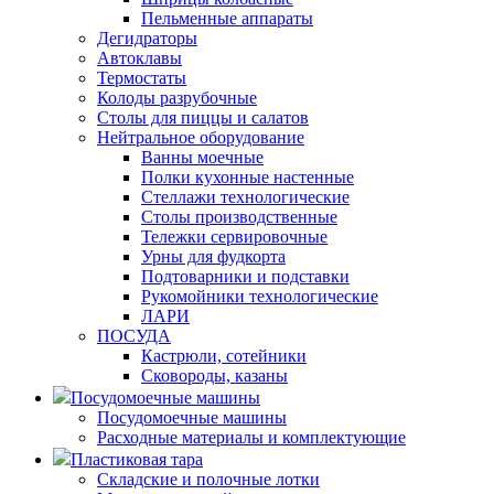
Пельменные аппараты
Дегидраторы
Автоклавы
Термостаты
Колоды разрубочные
Столы для пиццы и салатов
Нейтральное оборудование
Ванны моечные
Полки кухонные настенные
Стеллажи технологические
Столы производственные
Тележки сервировочные
Урны для фудкорта
Подтоварники и подставки
Рукомойники технологические
ЛАРИ
ПОСУДА
Кастрюли, сотейники
Сковороды, казаны
Посудомоечные машины
Посудомоечные машины
Расходные материалы и комплектующие
Пластиковая тара
Складские и полочные лотки