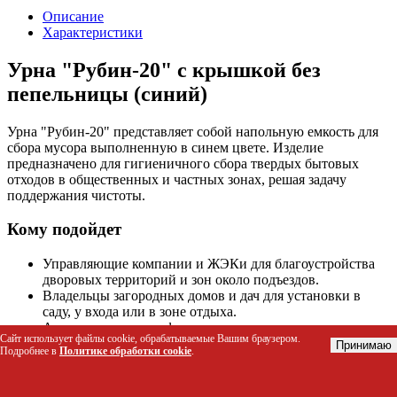
Описание
Характеристики
Урна "Рубин-20" с крышкой без
пепельницы (синий)
Урна "Рубин-20" представляет собой напольную емкость для
сбора мусора выполненную в синем цвете. Изделие
предназначено для гигиеничного сбора твердых бытовых
отходов в общественных и частных зонах, решая задачу
поддержания чистоты.
Кому подойдет
Управляющие компании и ЖЭКи для благоустройства
дворовых территорий и зон около подъездов.
Владельцы загородных домов и дач для установки в
саду, у входа или в зоне отдыха.
Администраторы кафе, ресторанов и гостиниц для
Сайт использует файлы cookie, обрабатываемые Вашим браузером.
размещения на прилегающей территории.
Принимаю
Подробнее в
Политике обработки cookie
.
Школы, детские сады и спортивные учреждения для
организации зон сбора мусора.
Городские службы для парков, скверов и других