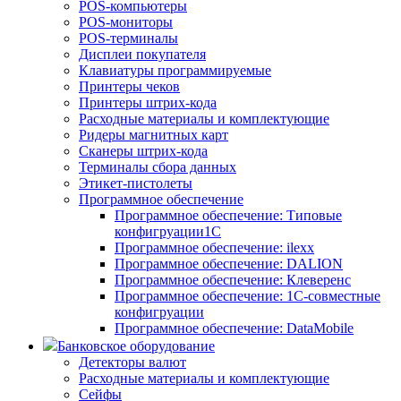
POS-компьютеры
POS-мониторы
POS-терминалы
Дисплеи покупателя
Клавиатуры программируемые
Принтеры чеков
Принтеры штрих-кода
Расходные материалы и комплектующие
Ридеры магнитных карт
Сканеры штрих-кода
Терминалы сбора данных
Этикет-пистолеты
Программное обеспечение
Программное обеспечение: Типовые
конфигруации1С
Программное обеспечение: ilexx
Программное обеспечение: DALION
Программное обеспечение: Клеверенс
Программное обеспечение: 1С-совместные
конфигруации
Программное обеспечение: DataMobile
Банковское оборудование
Детекторы валют
Расходные материалы и комплектующие
Сейфы