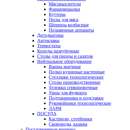
Мясорыхлители
Фаршемешалки
Куттеры
Пилы для мяса
Шприцы колбасные
Пельменные аппараты
Дегидраторы
Автоклавы
Термостаты
Колоды разрубочные
Столы для пиццы и салатов
Нейтральное оборудование
Ванны моечные
Полки кухонные настенные
Стеллажи технологические
Столы производственные
Тележки сервировочные
Урны для фудкорта
Подтоварники и подставки
Рукомойники технологические
ЛАРИ
ПОСУДА
Кастрюли, сотейники
Сковороды, казаны
Посудомоечные машины