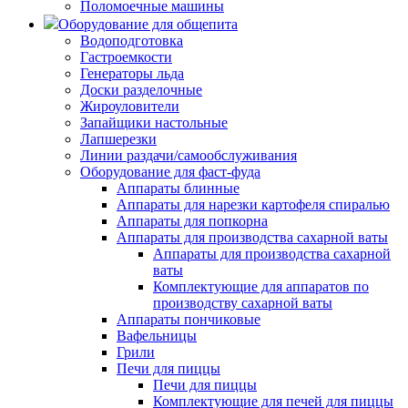
Поломоечные машины
Оборудование для общепита
Водоподготовка
Гастроемкости
Генераторы льда
Доски разделочные
Жироуловители
Запайщики настольные
Лапшерезки
Линии раздачи/самообслуживания
Оборудование для фаст-фуда
Аппараты блинные
Аппараты для нарезки картофеля спиралью
Аппараты для попкорна
Аппараты для производства сахарной ваты
Аппараты для производства сахарной
ваты
Комплектующие для аппаратов по
производству сахарной ваты
Аппараты пончиковые
Вафельницы
Грили
Печи для пиццы
Печи для пиццы
Комплектующие для печей для пиццы