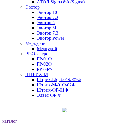
АТОЛ Sigma 8Ф (Sigma)
Эвотор
Эвотор 10
Эвотор 7.2
Эвотор 5
Эвотор 5I
Эвотор 7.3
Эвотор Power
Меркурий
Меркурий
РР-Электро
РР-01Ф
РР-02Ф
РР-04Ф
ШТРИХ-М
Штрих-Light-01Ф/02Ф
Штрих-М-01Ф/02Ф
Штрих-ФР-01Ф
Элвес-ФР-Ф
каталог