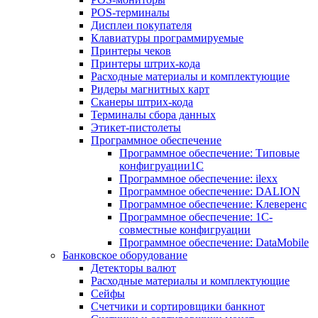
POS-терминалы
Дисплеи покупателя
Клавиатуры программируемые
Принтеры чеков
Принтеры штрих-кода
Расходные материалы и комплектующие
Ридеры магнитных карт
Сканеры штрих-кода
Терминалы сбора данных
Этикет-пистолеты
Программное обеспечение
Программное обеспечение: Типовые
конфигруации1С
Программное обеспечение: ilexx
Программное обеспечение: DALION
Программное обеспечение: Клеверенс
Программное обеспечение: 1С-
совместные конфигруации
Программное обеспечение: DataMobile
Банковское оборудование
Детекторы валют
Расходные материалы и комплектующие
Сейфы
Счетчики и сортировщики банкнот