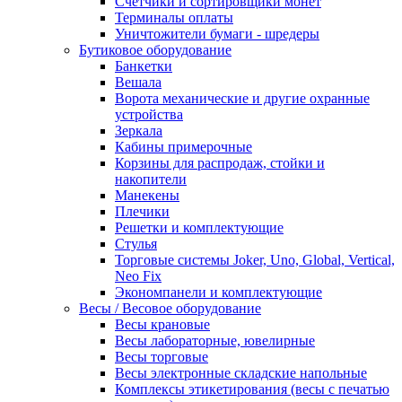
Счетчики и сортировщики монет
Терминалы оплаты
Уничтожители бумаги - шредеры
Бутиковое оборудование
Банкетки
Вешала
Ворота механические и другие охранные
устройства
Зеркала
Кабины примерочные
Корзины для распродаж, стойки и
накопители
Манекены
Плечики
Решетки и комплектующие
Стулья
Торговые системы Joker, Uno, Global, Vertical,
Neo Fix
Экономпанели и комплектующие
Весы / Весовое оборудование
Весы крановые
Весы лабораторные, ювелирные
Весы торговые
Весы электронные складские напольные
Комплексы этикетирования (весы с печатью