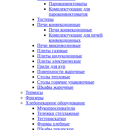
Пароконвектоматы
Комплектующие для
пароконвектоматов
Тостеры
Печи конвекционные
Печи конвекционные
Комплектующие для печей
конвекционных
Печи микроволновые
Плиты газовые
Плиты индукционные
Плиты электрические
Грили для кур
Поверхности жарочные
Столы тепловые
Столы горячие упаковочные
Шкафы жарочные
Термосы
Фризеры
Хлебопекарное оборудование
Мукопросеиватели
Тележки стеллажные
Тестораскатки
Формы хлебные
Шкафы пекарские