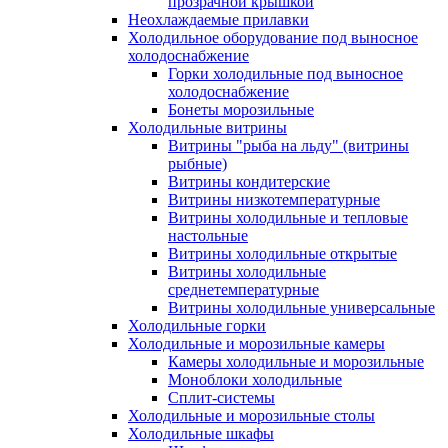
прозрачной крышкой
Неохлаждаемые прилавки
Холодильное оборудование под выносное
холодоснабжение
Горки холодильные под выносное
холодоснабжение
Бонеты морозильные
Холодильные витрины
Витрины "рыба на льду" (витрины
рыбные)
Витрины кондитерские
Витрины низкотемпературные
Витрины холодильные и тепловые
настольные
Витрины холодильные открытые
Витрины холодильные
среднетемпературные
Витрины холодильные универсальные
Холодильные горки
Холодильные и морозильные камеры
Камеры холодильные и морозильные
Моноблоки холодильные
Сплит-системы
Холодильные и морозильные столы
Холодильные шкафы