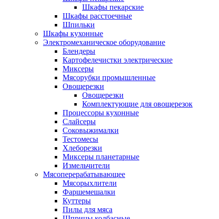
Шкафы пекарские
Шкафы расстоечные
Шпильки
Шкафы кухонные
Электромеханическое оборудование
Блендеры
Картофелечистки электрические
Миксеры
Мясорубки промышленные
Овощерезки
Овощерезки
Комплектующие для овощерезок
Процессоры кухонные
Слайсеры
Соковыжималки
Тестомесы
Хлеборезки
Миксеры планетарные
Измельчители
Мясоперерабатывающее
Мясорыхлители
Фаршемешалки
Куттеры
Пилы для мяса
Шприцы колбасные