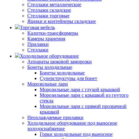
Стеллажи металлические
Стеллажи складские
Стеллажи торговые
Ящики и контейнеры складские
Торговая мебель
Калитки-трансформеры
Камеры хранения
Прилавки
Стеллажи
Холодильное оборудование
Аппараты шоковой заморозки
Бонеты холодильные
Бонеты холодильные
Суперструктуры для бонет
Морозильные лари
Морозильные лари с глухой крышкой
Морозильные лари с крышкой из гнутого
стекла
Морозильные лари с прямой прозрачной
крышкой
Неохлаждаемые прилавки
Холодильное оборудование под выносное
холодоснабжение
Горки холодильные под выносное