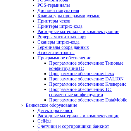
POS-терминалы
Дисплеи покупателя
Клавиатуры программируемые
Принтеры чеков
Принтеры штрих-кода
Расходные материалы и комплектующие
Ридеры магнитных карт
Сканеры штрих-кода
Терминалы сбора данных
Этикет-пистолеты
Программное обеспечение
Программное обеспечение: Типовые
конфигруации1С
Программное обеспечение: ilexx
Программное обеспечение: DALION
Программное обеспечение: Клеверенс
Программное обеспечение: 1С-
совместные конфигруации
Программное обеспечение: DataMobile
Банковское оборудование
Детекторы валют
Расходные материалы и комплектующие
Сейфы
Счетчики и сортировщики банкнот