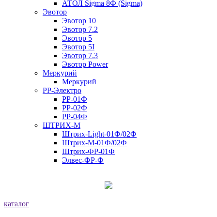
АТОЛ Sigma 8Ф (Sigma)
Эвотор
Эвотор 10
Эвотор 7.2
Эвотор 5
Эвотор 5I
Эвотор 7.3
Эвотор Power
Меркурий
Меркурий
РР-Электро
РР-01Ф
РР-02Ф
РР-04Ф
ШТРИХ-М
Штрих-Light-01Ф/02Ф
Штрих-М-01Ф/02Ф
Штрих-ФР-01Ф
Элвес-ФР-Ф
каталог