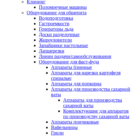
Клининг
Поломоечные машины
Оборудование для общепита
Водоподготовка
Гастроемкости
Генераторы льда
Доски разделочные
Жироуловители
Запайщики настольные
Лапшерезки
Линии раздачи/самообслуживания
Оборудование для фаст-фуда
Аппараты блинные
Аппараты для нарезки картофеля
спиралью
Аппараты для попкорна
Аппараты для производства сахарной
ваты
Аппараты для производства
сахарной ваты
Комплектующие для аппаратов
по производству сахарной ваты
Аппараты пончиковые
Вафельницы
Грили