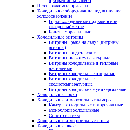
прозрачной крышкой
Неохлаждаемые прилавки
Холодильное оборудование под выносное
холодоснабжение
Горки холодильные под выносное
холодоснабжение
Бонеты морозильные
Холодильные витрины
Витрины "рыба на льду" (витрины
рыбные)
Витрины кондитерские
Витрины низкотемпературные
Витрины холодильные и тепловые
настольные
Витрины холодильные открытые
Витрины холодильные
среднетемпературные
Витрины холодильные универсальные
Холодильные горки
Холодильные и морозильные камеры
Камеры холодильные и морозильные
Моноблоки холодильные
Сплит-системы
Холодильные и морозильные столы
Холодильные шкафы