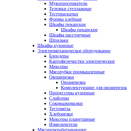
Мукопросеиватели
Тележки стеллажные
Тестораскатки
Формы хлебные
Шкафы пекарские
Шкафы пекарские
Шкафы расстоечные
Шпильки
Шкафы кухонные
Электромеханическое оборудование
Блендеры
Картофелечистки электрические
Миксеры
Мясорубки промышленные
Овощерезки
Овощерезки
Комплектующие для овощерезок
Процессоры кухонные
Слайсеры
Соковыжималки
Тестомесы
Хлеборезки
Миксеры планетарные
Измельчители
Мясоперерабатывающее