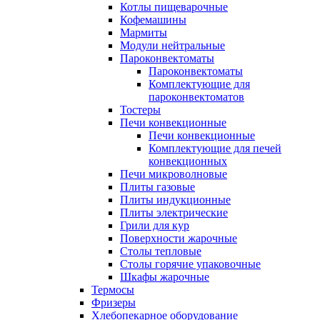
Котлы пищеварочные
Кофемашины
Мармиты
Модули нейтральные
Пароконвектоматы
Пароконвектоматы
Комплектующие для
пароконвектоматов
Тостеры
Печи конвекционные
Печи конвекционные
Комплектующие для печей
конвекционных
Печи микроволновые
Плиты газовые
Плиты индукционные
Плиты электрические
Грили для кур
Поверхности жарочные
Столы тепловые
Столы горячие упаковочные
Шкафы жарочные
Термосы
Фризеры
Хлебопекарное оборудование