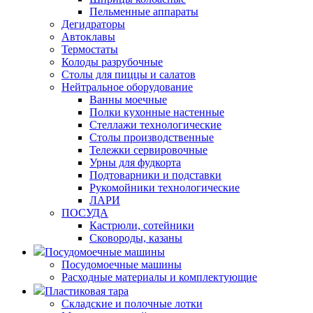
Пельменные аппараты
Дегидраторы
Автоклавы
Термостаты
Колоды разрубочные
Столы для пиццы и салатов
Нейтральное оборудование
Ванны моечные
Полки кухонные настенные
Стеллажи технологические
Столы производственные
Тележки сервировочные
Урны для фудкорта
Подтоварники и подставки
Рукомойники технологические
ЛАРИ
ПОСУДА
Кастрюли, сотейники
Сковороды, казаны
Посудомоечные машины
Посудомоечные машины
Расходные материалы и комплектующие
Пластиковая тара
Складские и полочные лотки