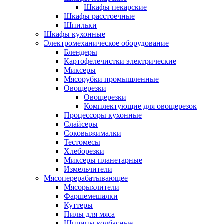
Шкафы пекарские
Шкафы расстоечные
Шпильки
Шкафы кухонные
Электромеханическое оборудование
Блендеры
Картофелечистки электрические
Миксеры
Мясорубки промышленные
Овощерезки
Овощерезки
Комплектующие для овощерезок
Процессоры кухонные
Слайсеры
Соковыжималки
Тестомесы
Хлеборезки
Миксеры планетарные
Измельчители
Мясоперерабатывающее
Мясорыхлители
Фаршемешалки
Куттеры
Пилы для мяса
Шприцы колбасные