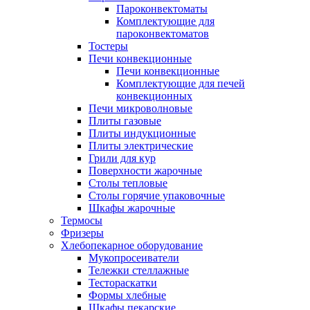
Пароконвектоматы
Комплектующие для
пароконвектоматов
Тостеры
Печи конвекционные
Печи конвекционные
Комплектующие для печей
конвекционных
Печи микроволновые
Плиты газовые
Плиты индукционные
Плиты электрические
Грили для кур
Поверхности жарочные
Столы тепловые
Столы горячие упаковочные
Шкафы жарочные
Термосы
Фризеры
Хлебопекарное оборудование
Мукопросеиватели
Тележки стеллажные
Тестораскатки
Формы хлебные
Шкафы пекарские