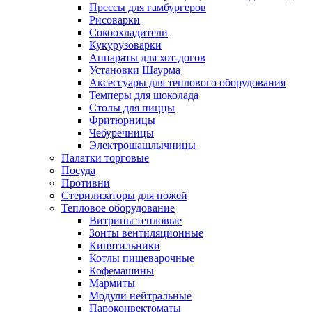
Прессы для гамбургеров
Рисоварки
Сокоохладители
Кукурузоварки
Аппараты для хот-догов
Установки Шаурма
Аксессуары для теплового оборудования
Темперы для шоколада
Столы для пиццы
Фритюрницы
Чебуречницы
Электрошашлычницы
Палатки торговые
Посуда
Противни
Стерилизаторы для ножей
Тепловое оборудование
Витрины тепловые
Зонты вентиляционные
Кипятильники
Котлы пищеварочные
Кофемашины
Мармиты
Модули нейтральные
Пароконвектоматы