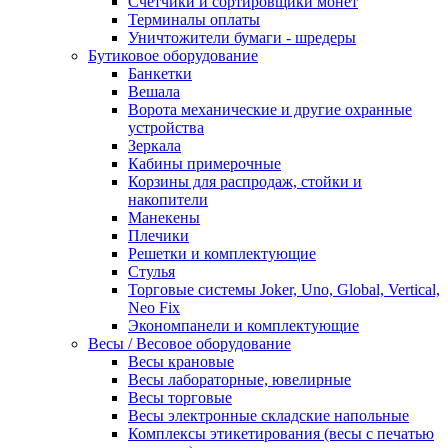
Счетчики и сортировщики монет
Терминалы оплаты
Уничтожители бумаги - шредеры
Бутиковое оборудование
Банкетки
Вешала
Ворота механические и другие охранные
устройства
Зеркала
Кабины примерочные
Корзины для распродаж, стойки и
накопители
Манекены
Плечики
Решетки и комплектующие
Стулья
Торговые системы Joker, Uno, Global, Vertical,
Neo Fix
Экономпанели и комплектующие
Весы / Весовое оборудование
Весы крановые
Весы лабораторные, ювелирные
Весы торговые
Весы электронные складские напольные
Комплексы этикетирования (весы с печатью