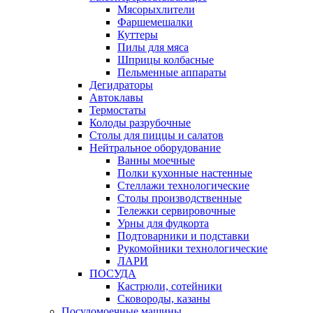
Мясорыхлители
Фаршемешалки
Куттеры
Пилы для мяса
Шприцы колбасные
Пельменные аппараты
Дегидраторы
Автоклавы
Термостаты
Колоды разрубочные
Столы для пиццы и салатов
Нейтральное оборудование
Ванны моечные
Полки кухонные настенные
Стеллажи технологические
Столы производственные
Тележки сервировочные
Урны для фудкорта
Подтоварники и подставки
Рукомойники технологические
ЛАРИ
ПОСУДА
Кастрюли, сотейники
Сковороды, казаны
Посудомоечные машины