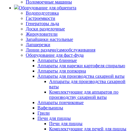
Поломоечные машины
Оборудование для общепита
Водоподготовка
Гастроемкости
Генераторы льда
Доски разделочные
Жироуловители
Запайщики настольные
Лапшерезки
Линии раздачи/самообслуживания
Оборудование для фаст-фуда
Аппараты блинные
Аппараты для нарезки картофеля спиралью
Аппараты для попкорна
Аппараты для производства сахарной ваты
Аппараты для производства сахарной
ваты
Комплектующие для аппаратов по
производству сахарной ваты
Аппараты пончиковые
Вафельницы
Грили
Печи для пиццы
Печи для пиццы
Комплектующие для печей для пиццы