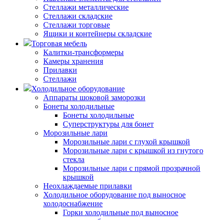
Стеллажи металлические
Стеллажи складские
Стеллажи торговые
Ящики и контейнеры складские
Торговая мебель
Калитки-трансформеры
Камеры хранения
Прилавки
Стеллажи
Холодильное оборудование
Аппараты шоковой заморозки
Бонеты холодильные
Бонеты холодильные
Суперструктуры для бонет
Морозильные лари
Морозильные лари с глухой крышкой
Морозильные лари с крышкой из гнутого
стекла
Морозильные лари с прямой прозрачной
крышкой
Неохлаждаемые прилавки
Холодильное оборудование под выносное
холодоснабжение
Горки холодильные под выносное