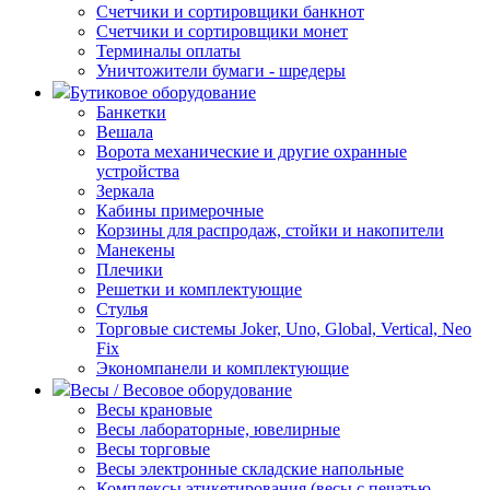
Счетчики и сортировщики банкнот
Счетчики и сортировщики монет
Терминалы оплаты
Уничтожители бумаги - шредеры
Бутиковое оборудование
Банкетки
Вешала
Ворота механические и другие охранные
устройства
Зеркала
Кабины примерочные
Корзины для распродаж, стойки и накопители
Манекены
Плечики
Решетки и комплектующие
Стулья
Торговые системы Joker, Uno, Global, Vertical, Neo
Fix
Экономпанели и комплектующие
Весы / Весовое оборудование
Весы крановые
Весы лабораторные, ювелирные
Весы торговые
Весы электронные складские напольные
Комплексы этикетирования (весы с печатью