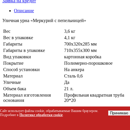
Заявка на кредит
Описание
Уличная урна «Меркурий с пепельницей»
Вес
3,6 кг
Вес в упаковке
4,1 кг
Габариты
700х320х285 мм
Габариты в упаковке
710х355х300 мм
Вид упаковки
картонная коробка
Покрытие
Полимерно-порошковое
Способ установки
На анкера
Материал
Сталь 0,6
Уличные
Да
Объем бака
21 л.
Материал изготовления
Профильная квадратная труба
основания
20*20
Сайт использует файлы cookie, обрабатываемые Вашим браузером.
Похожие товары есть в наличии:
Принимаю
Подробнее в
Политике обработки cookie
.
Урна «Меркурий с пепельницей», серебро