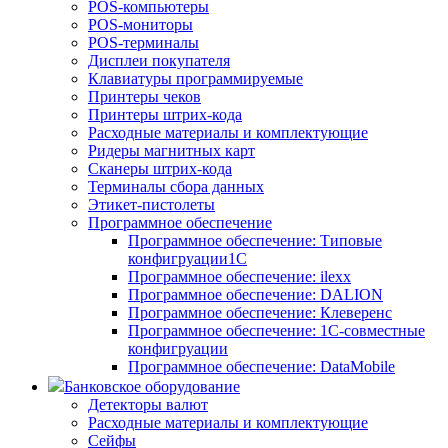
POS-компьютеры
POS-мониторы
POS-терминалы
Дисплеи покупателя
Клавиатуры программируемые
Принтеры чеков
Принтеры штрих-кода
Расходные материалы и комплектующие
Ридеры магнитных карт
Сканеры штрих-кода
Терминалы сбора данных
Этикет-пистолеты
Программное обеспечение
Программное обеспечение: Типовые
конфигруации1С
Программное обеспечение: ilexx
Программное обеспечение: DALION
Программное обеспечение: Клеверенс
Программное обеспечение: 1С-совместные
конфигруации
Программное обеспечение: DataMobile
Банковское оборудование
Детекторы валют
Расходные материалы и комплектующие
Сейфы