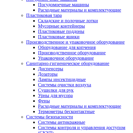
Посудомоечные машины
Расходные материалы и комплектующие
Пластиковая тара
Складские и полочные лотки
Мусорные контейнеры
Пластиковые поддоны
Пластиковые ящики
Производственное и упаковочное оборудование
Оборудование для копчения
Производственное оборудование
Упаковочное оборудование
Санитарно-гигиеническое оборудование
Диспенсеры
Дозаторы
Лампы инсектицидные
Системы очистки воздуха
Сушилки для рук
Урны для мусора
Фены
Расходные материалы и комплектующие
Термометры бесконтактные
Системы безопасности
Системы антикражные
Системы контроля и управления доступом
(СКУД)