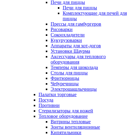
Печи для пиццы
Печи для пиццы
Комплектующие для печей для
пиццы
Прессы для гамбургеров
Рисоварки
Сокоохладители
Кукурузоварки
Аппараты для хот-догов
Установки Шаурма
Аксессуары для теплового
оборудования
Темперы для шоколада
Столы для пиццы
Фритюрницы
Чебуречницы
Электрошашлычницы
Палатки торговые
Посуда
Противни
Стерилизаторы для ножей
Тепловое оборудование
Витрины тепловые
Зонты вентиляционные
Кипятильники