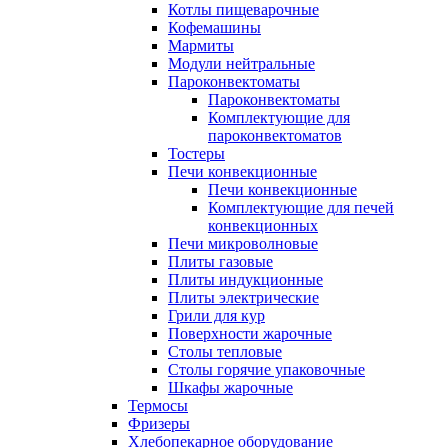
Котлы пищеварочные
Кофемашины
Мармиты
Модули нейтральные
Пароконвектоматы
Пароконвектоматы
Комплектующие для
пароконвектоматов
Тостеры
Печи конвекционные
Печи конвекционные
Комплектующие для печей
конвекционных
Печи микроволновые
Плиты газовые
Плиты индукционные
Плиты электрические
Грили для кур
Поверхности жарочные
Столы тепловые
Столы горячие упаковочные
Шкафы жарочные
Термосы
Фризеры
Хлебопекарное оборудование