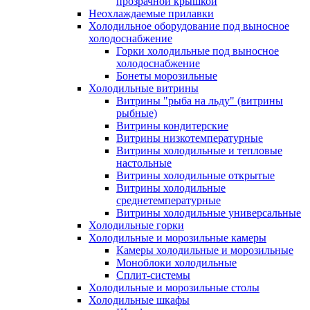
прозрачной крышкой
Неохлаждаемые прилавки
Холодильное оборудование под выносное
холодоснабжение
Горки холодильные под выносное
холодоснабжение
Бонеты морозильные
Холодильные витрины
Витрины "рыба на льду" (витрины
рыбные)
Витрины кондитерские
Витрины низкотемпературные
Витрины холодильные и тепловые
настольные
Витрины холодильные открытые
Витрины холодильные
среднетемпературные
Витрины холодильные универсальные
Холодильные горки
Холодильные и морозильные камеры
Камеры холодильные и морозильные
Моноблоки холодильные
Сплит-системы
Холодильные и морозильные столы
Холодильные шкафы