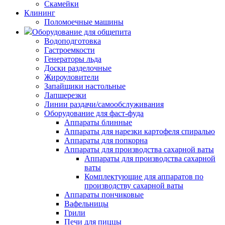
Скамейки
Клининг
Поломоечные машины
Оборудование для общепита
Водоподготовка
Гастроемкости
Генераторы льда
Доски разделочные
Жироуловители
Запайщики настольные
Лапшерезки
Линии раздачи/самообслуживания
Оборудование для фаст-фуда
Аппараты блинные
Аппараты для нарезки картофеля спиралью
Аппараты для попкорна
Аппараты для производства сахарной ваты
Аппараты для производства сахарной
ваты
Комплектующие для аппаратов по
производству сахарной ваты
Аппараты пончиковые
Вафельницы
Грили
Печи для пиццы