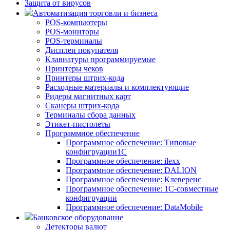
Защита от вирусов
Автоматизация торговли и бизнеса
POS-компьютеры
POS-мониторы
POS-терминалы
Дисплеи покупателя
Клавиатуры программируемые
Принтеры чеков
Принтеры штрих-кода
Расходные материалы и комплектующие
Ридеры магнитных карт
Сканеры штрих-кода
Терминалы сбора данных
Этикет-пистолеты
Программное обеспечение
Программное обеспечение: Типовые
конфигруации1С
Программное обеспечение: ilexx
Программное обеспечение: DALION
Программное обеспечение: Клеверенс
Программное обеспечение: 1С-совместные
конфигруации
Программное обеспечение: DataMobile
Банковское оборудование
Детекторы валют