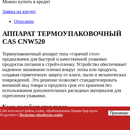
Можно купить в кредит
Заявка на кредит
Описание
АППАРАТ ТЕРМОУПАКОВОЧНЫЙ
CAS CNW520
Термоупаковочный аппарат типа «горячий стол»
предназначен для быстрой и качественной упаковки
продуктов питания в стрейч-пленку. Устройство обеспечивает
надежное запаивание пленки вокруг лотка или продукта,
создавая герметичную защиту от влаги, пыли и механических
повреждений. Это решение позволяет стандартизировать
внешний вид товара и продлить срок его хранения без
использования дополнительных расходных материалов для
скрепления упаковки.
Кому подойдет этот товар
Сайт использует файлы cookie, обрабатываемые Вашим браузером.
Принимаю
Подробнее в
Политике обработки cookie
.
Владельцы пекарен и кондитерских для упаковки
хлебобулочных изделий и выпечки
Работники супермаркетов и магазинов у дома для