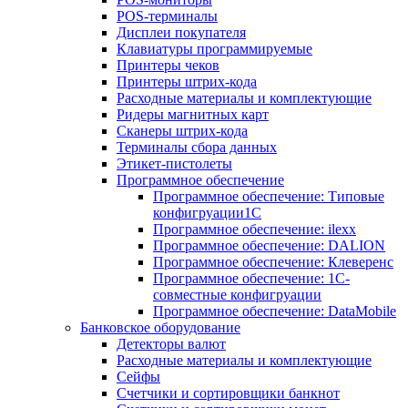
POS-терминалы
Дисплеи покупателя
Клавиатуры программируемые
Принтеры чеков
Принтеры штрих-кода
Расходные материалы и комплектующие
Ридеры магнитных карт
Сканеры штрих-кода
Терминалы сбора данных
Этикет-пистолеты
Программное обеспечение
Программное обеспечение: Типовые
конфигруации1С
Программное обеспечение: ilexx
Программное обеспечение: DALION
Программное обеспечение: Клеверенс
Программное обеспечение: 1С-
совместные конфигруации
Программное обеспечение: DataMobile
Банковское оборудование
Детекторы валют
Расходные материалы и комплектующие
Сейфы
Счетчики и сортировщики банкнот