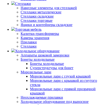
Стеллажи
Навесные элементы для стеллажей
Стеллажи металлические
Стеллажи складские
Стеллажи торговые
Ящики и контейнеры складские
Торговая мебель
Калитки-трансформеры
Камеры хранения
Прилавки
Стеллажи
Холодильное оборудование
Аппараты шоковой заморозки
Бонеты холодильные
Бонеты холодильные
Суперструктуры для бонет
Морозильные лари
Морозильные лари с глухой крышкой
Морозильные лари с крышкой из гнутого
стекла
Морозильные лари с прямой прозрачной
крышкой
Неохлаждаемые прилавки
Холодильное оборудование под выносное