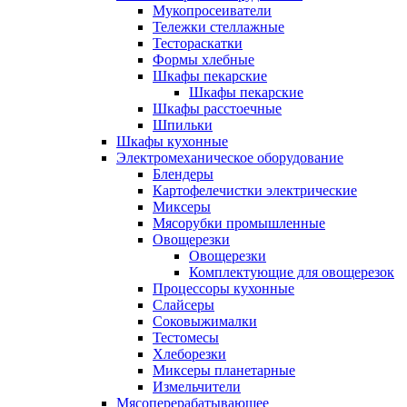
Мукопросеиватели
Тележки стеллажные
Тестораскатки
Формы хлебные
Шкафы пекарские
Шкафы пекарские
Шкафы расстоечные
Шпильки
Шкафы кухонные
Электромеханическое оборудование
Блендеры
Картофелечистки электрические
Миксеры
Мясорубки промышленные
Овощерезки
Овощерезки
Комплектующие для овощерезок
Процессоры кухонные
Слайсеры
Соковыжималки
Тестомесы
Хлеборезки
Миксеры планетарные
Измельчители
Мясоперерабатывающее