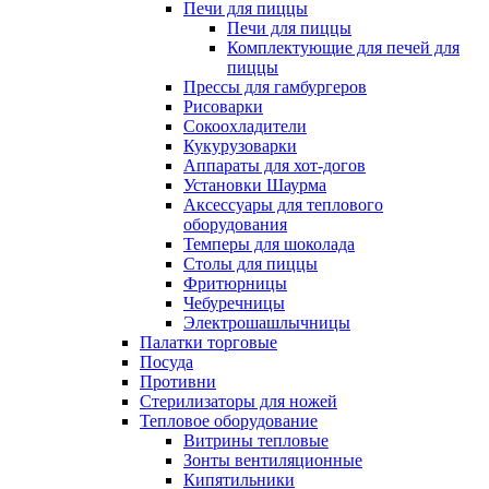
Печи для пиццы
Печи для пиццы
Комплектующие для печей для
пиццы
Прессы для гамбургеров
Рисоварки
Сокоохладители
Кукурузоварки
Аппараты для хот-догов
Установки Шаурма
Аксессуары для теплового
оборудования
Темперы для шоколада
Столы для пиццы
Фритюрницы
Чебуречницы
Электрошашлычницы
Палатки торговые
Посуда
Противни
Стерилизаторы для ножей
Тепловое оборудование
Витрины тепловые
Зонты вентиляционные
Кипятильники