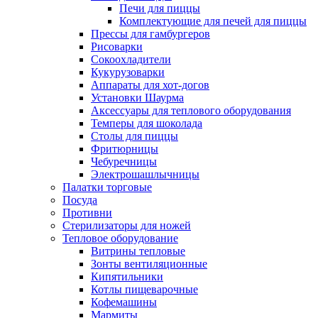
Печи для пиццы
Комплектующие для печей для пиццы
Прессы для гамбургеров
Рисоварки
Сокоохладители
Кукурузоварки
Аппараты для хот-догов
Установки Шаурма
Аксессуары для теплового оборудования
Темперы для шоколада
Столы для пиццы
Фритюрницы
Чебуречницы
Электрошашлычницы
Палатки торговые
Посуда
Противни
Стерилизаторы для ножей
Тепловое оборудование
Витрины тепловые
Зонты вентиляционные
Кипятильники
Котлы пищеварочные
Кофемашины
Мармиты