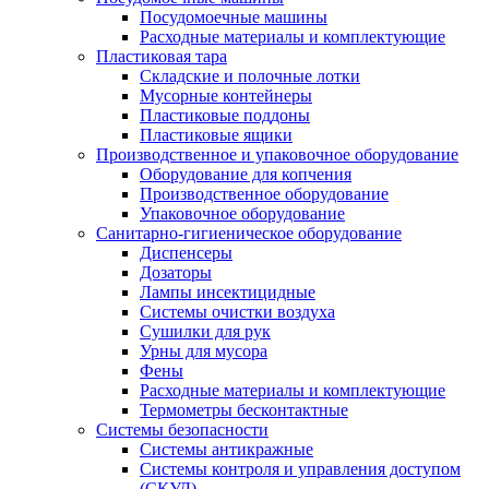
Посудомоечные машины
Расходные материалы и комплектующие
Пластиковая тара
Складские и полочные лотки
Мусорные контейнеры
Пластиковые поддоны
Пластиковые ящики
Производственное и упаковочное оборудование
Оборудование для копчения
Производственное оборудование
Упаковочное оборудование
Санитарно-гигиеническое оборудование
Диспенсеры
Дозаторы
Лампы инсектицидные
Системы очистки воздуха
Сушилки для рук
Урны для мусора
Фены
Расходные материалы и комплектующие
Термометры бесконтактные
Системы безопасности
Системы антикражные
Системы контроля и управления доступом
(СКУД)