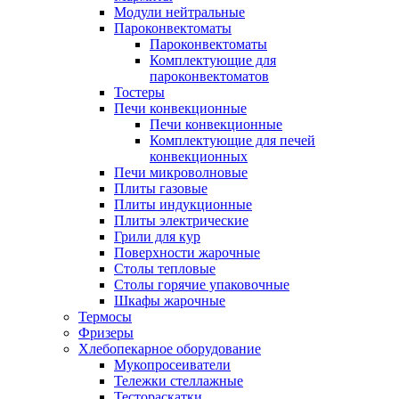
Модули нейтральные
Пароконвектоматы
Пароконвектоматы
Комплектующие для
пароконвектоматов
Тостеры
Печи конвекционные
Печи конвекционные
Комплектующие для печей
конвекционных
Печи микроволновые
Плиты газовые
Плиты индукционные
Плиты электрические
Грили для кур
Поверхности жарочные
Столы тепловые
Столы горячие упаковочные
Шкафы жарочные
Термосы
Фризеры
Хлебопекарное оборудование
Мукопросеиватели
Тележки стеллажные
Тестораскатки