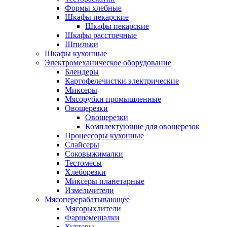
Формы хлебные
Шкафы пекарские
Шкафы пекарские
Шкафы расстоечные
Шпильки
Шкафы кухонные
Электромеханическое оборудование
Блендеры
Картофелечистки электрические
Миксеры
Мясорубки промышленные
Овощерезки
Овощерезки
Комплектующие для овощерезок
Процессоры кухонные
Слайсеры
Соковыжималки
Тестомесы
Хлеборезки
Миксеры планетарные
Измельчители
Мясоперерабатывающее
Мясорыхлители
Фаршемешалки
Куттеры