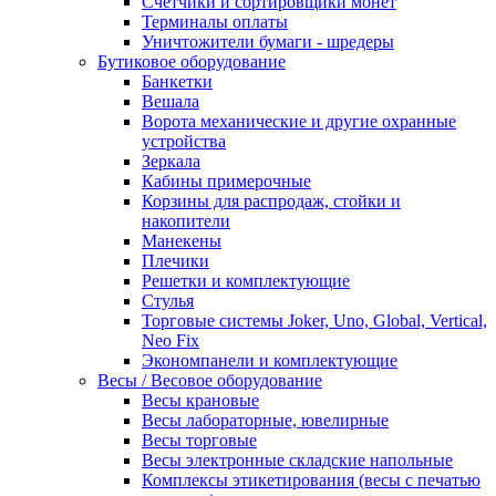
Счетчики и сортировщики монет
Терминалы оплаты
Уничтожители бумаги - шредеры
Бутиковое оборудование
Банкетки
Вешала
Ворота механические и другие охранные
устройства
Зеркала
Кабины примерочные
Корзины для распродаж, стойки и
накопители
Манекены
Плечики
Решетки и комплектующие
Стулья
Торговые системы Joker, Uno, Global, Vertical,
Neo Fix
Экономпанели и комплектующие
Весы / Весовое оборудование
Весы крановые
Весы лабораторные, ювелирные
Весы торговые
Весы электронные складские напольные
Комплексы этикетирования (весы с печатью