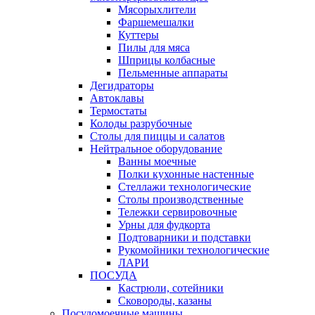
Мясорыхлители
Фаршемешалки
Куттеры
Пилы для мяса
Шприцы колбасные
Пельменные аппараты
Дегидраторы
Автоклавы
Термостаты
Колоды разрубочные
Столы для пиццы и салатов
Нейтральное оборудование
Ванны моечные
Полки кухонные настенные
Стеллажи технологические
Столы производственные
Тележки сервировочные
Урны для фудкорта
Подтоварники и подставки
Рукомойники технологические
ЛАРИ
ПОСУДА
Кастрюли, сотейники
Сковороды, казаны
Посудомоечные машины