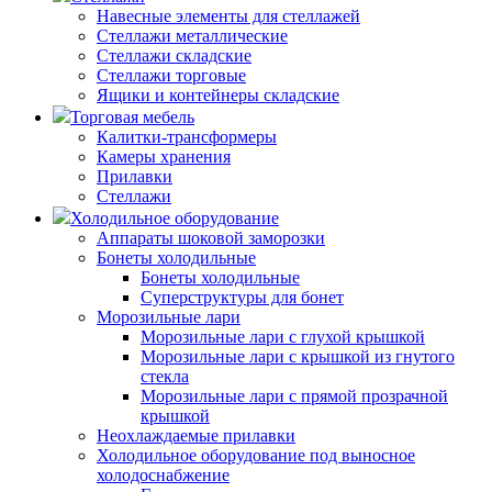
Навесные элементы для стеллажей
Стеллажи металлические
Стеллажи складские
Стеллажи торговые
Ящики и контейнеры складские
Торговая мебель
Калитки-трансформеры
Камеры хранения
Прилавки
Стеллажи
Холодильное оборудование
Аппараты шоковой заморозки
Бонеты холодильные
Бонеты холодильные
Суперструктуры для бонет
Морозильные лари
Морозильные лари с глухой крышкой
Морозильные лари с крышкой из гнутого
стекла
Морозильные лари с прямой прозрачной
крышкой
Неохлаждаемые прилавки
Холодильное оборудование под выносное
холодоснабжение