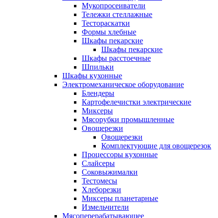
Мукопросеиватели
Тележки стеллажные
Тестораскатки
Формы хлебные
Шкафы пекарские
Шкафы пекарские
Шкафы расстоечные
Шпильки
Шкафы кухонные
Электромеханическое оборудование
Блендеры
Картофелечистки электрические
Миксеры
Мясорубки промышленные
Овощерезки
Овощерезки
Комплектующие для овощерезок
Процессоры кухонные
Слайсеры
Соковыжималки
Тестомесы
Хлеборезки
Миксеры планетарные
Измельчители
Мясоперерабатывающее