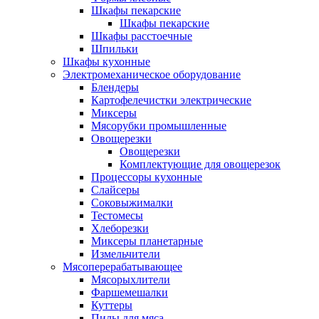
Шкафы пекарские
Шкафы пекарские
Шкафы расстоечные
Шпильки
Шкафы кухонные
Электромеханическое оборудование
Блендеры
Картофелечистки электрические
Миксеры
Мясорубки промышленные
Овощерезки
Овощерезки
Комплектующие для овощерезок
Процессоры кухонные
Слайсеры
Соковыжималки
Тестомесы
Хлеборезки
Миксеры планетарные
Измельчители
Мясоперерабатывающее
Мясорыхлители
Фаршемешалки
Куттеры
Пилы для мяса