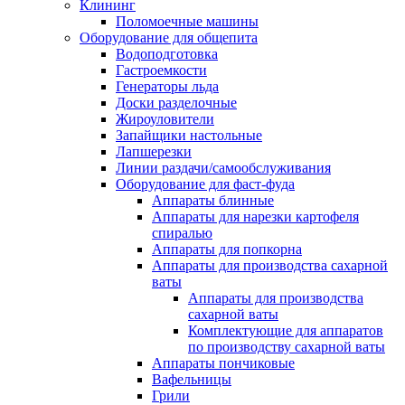
Клининг
Поломоечные машины
Оборудование для общепита
Водоподготовка
Гастроемкости
Генераторы льда
Доски разделочные
Жироуловители
Запайщики настольные
Лапшерезки
Линии раздачи/самообслуживания
Оборудование для фаст-фуда
Аппараты блинные
Аппараты для нарезки картофеля
спиралью
Аппараты для попкорна
Аппараты для производства сахарной
ваты
Аппараты для производства
сахарной ваты
Комплектующие для аппаратов
по производству сахарной ваты
Аппараты пончиковые
Вафельницы
Грили