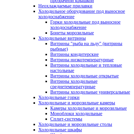
прозрачной крышкой
Неохлаждаемые прилавки
Холодильное оборудование под выносное
холодоснабжение
Горки холодильные под выносное
холодоснабжение
Бонеты морозильные
Холодильные витрины
Витрины "рыба на льду" (витрины
рыбные)
Витрины кондитерские
Витрины низкотемпературные
Витрины холодильные и тепловые
настольные
Витрины холодильные открытые
Витрины холодильные
среднетемпературные
Витрины холодильные универсальные
Холодильные горки
Холодильные и морозильные камеры
Камеры холодильные и морозильные
Моноблоки холодильные
Сплит-системы
Холодильные и морозильные столы
Холодильные шкафы