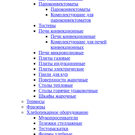
Пароконвектоматы
Пароконвектоматы
Комплектующие для
пароконвектоматов
Тостеры
Печи конвекционные
Печи конвекционные
Комплектующие для печей
конвекционных
Печи микроволновые
Плиты газовые
Плиты индукционные
Плиты электрические
Грили для кур
Поверхности жарочные
Столы тепловые
Столы горячие упаковочные
Шкафы жарочные
Термосы
Фризеры
Хлебопекарное оборудование
Мукопросеиватели
Тележки стеллажные
Тестораскатки
Формы хлебные