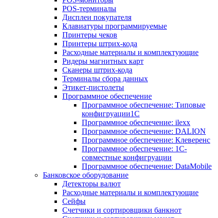
POS-терминалы
Дисплеи покупателя
Клавиатуры программируемые
Принтеры чеков
Принтеры штрих-кода
Расходные материалы и комплектующие
Ридеры магнитных карт
Сканеры штрих-кода
Терминалы сбора данных
Этикет-пистолеты
Программное обеспечение
Программное обеспечение: Типовые
конфигруации1С
Программное обеспечение: ilexx
Программное обеспечение: DALION
Программное обеспечение: Клеверенс
Программное обеспечение: 1С-
совместные конфигруации
Программное обеспечение: DataMobile
Банковское оборудование
Детекторы валют
Расходные материалы и комплектующие
Сейфы
Счетчики и сортировщики банкнот