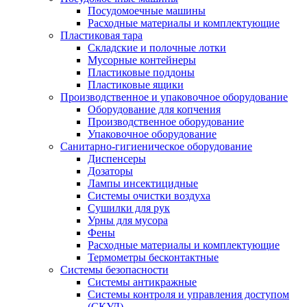
Посудомоечные машины
Расходные материалы и комплектующие
Пластиковая тара
Складские и полочные лотки
Мусорные контейнеры
Пластиковые поддоны
Пластиковые ящики
Производственное и упаковочное оборудование
Оборудование для копчения
Производственное оборудование
Упаковочное оборудование
Санитарно-гигиеническое оборудование
Диспенсеры
Дозаторы
Лампы инсектицидные
Системы очистки воздуха
Сушилки для рук
Урны для мусора
Фены
Расходные материалы и комплектующие
Термометры бесконтактные
Системы безопасности
Системы антикражные
Системы контроля и управления доступом
(СКУД)