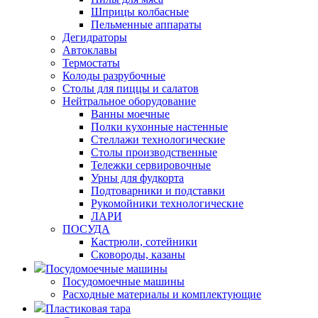
Шприцы колбасные
Пельменные аппараты
Дегидраторы
Автоклавы
Термостаты
Колоды разрубочные
Столы для пиццы и салатов
Нейтральное оборудование
Ванны моечные
Полки кухонные настенные
Стеллажи технологические
Столы производственные
Тележки сервировочные
Урны для фудкорта
Подтоварники и подставки
Рукомойники технологические
ЛАРИ
ПОСУДА
Кастрюли, сотейники
Сковороды, казаны
Посудомоечные машины
Посудомоечные машины
Расходные материалы и комплектующие
Пластиковая тара