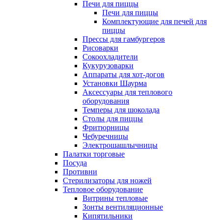
Печи для пиццы
Печи для пиццы
Комплектующие для печей для
пиццы
Прессы для гамбургеров
Рисоварки
Сокоохладители
Кукурузоварки
Аппараты для хот-догов
Установки Шаурма
Аксессуары для теплового
оборудования
Темперы для шоколада
Столы для пиццы
Фритюрницы
Чебуречницы
Электрошашлычницы
Палатки торговые
Посуда
Противни
Стерилизаторы для ножей
Тепловое оборудование
Витрины тепловые
Зонты вентиляционные
Кипятильники