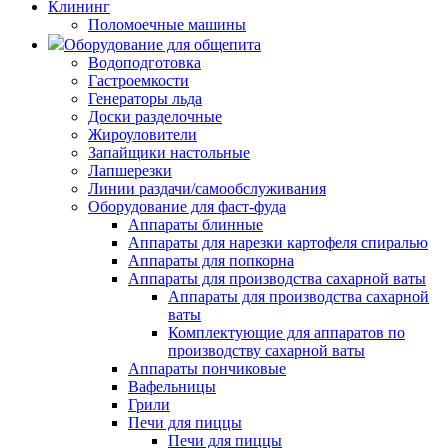
Клининг
Поломоечные машины
Оборудование для общепита
Водоподготовка
Гастроемкости
Генераторы льда
Доски разделочные
Жироуловители
Запайщики настольные
Лапшерезки
Линии раздачи/самообслуживания
Оборудование для фаст-фуда
Аппараты блинные
Аппараты для нарезки картофеля спиралью
Аппараты для попкорна
Аппараты для производства сахарной ваты
Аппараты для производства сахарной
ваты
Комплектующие для аппаратов по
производству сахарной ваты
Аппараты пончиковые
Вафельницы
Грили
Печи для пиццы
Печи для пиццы