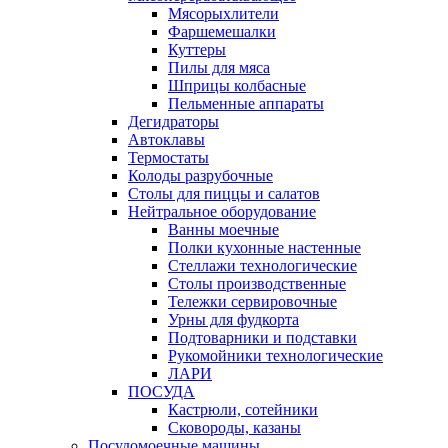
Мясорыхлители
Фаршемешалки
Куттеры
Пилы для мяса
Шприцы колбасные
Пельменные аппараты
Дегидраторы
Автоклавы
Термостаты
Колоды разрубочные
Столы для пиццы и салатов
Нейтральное оборудование
Ванны моечные
Полки кухонные настенные
Стеллажи технологические
Столы производственные
Тележки сервировочные
Урны для фудкорта
Подтоварники и подставки
Рукомойники технологические
ЛАРИ
ПОСУДА
Кастрюли, сотейники
Сковороды, казаны
Посудомоечные машины