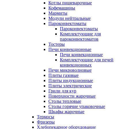
Котлы пищеварочные
Кофемашины
Мармиты
Модули нейтральные
Пароконвектоматы
Пароконвектоматы
Комплектующие для
пароконвектоматов
Тостеры
Печи конвекционные
Печи конвекционные
Комплектующие для печей
конвекционных
Печи микроволновые
Плиты газовые
Плиты индукционные
Плиты электрические
Грили для кур
Поверхности жарочные
Столы тепловые
Столы горячие упаковочные
Шкафы жарочные
Термосы
Фризеры
Хлебопекарное оборудование