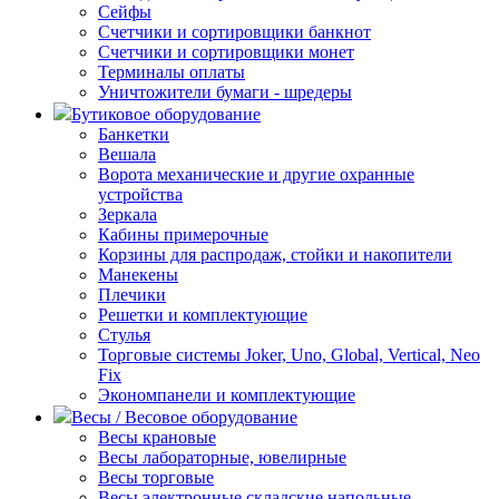
Сейфы
Счетчики и сортировщики банкнот
Счетчики и сортировщики монет
Терминалы оплаты
Уничтожители бумаги - шредеры
Бутиковое оборудование
Банкетки
Вешала
Ворота механические и другие охранные
устройства
Зеркала
Кабины примерочные
Корзины для распродаж, стойки и накопители
Манекены
Плечики
Решетки и комплектующие
Стулья
Торговые системы Joker, Uno, Global, Vertical, Neo
Fix
Экономпанели и комплектующие
Весы / Весовое оборудование
Весы крановые
Весы лабораторные, ювелирные
Весы торговые
Весы электронные складские напольные