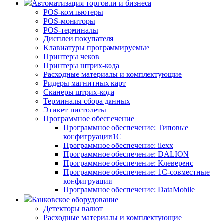
Автоматизация торговли и бизнеса
POS-компьютеры
POS-мониторы
POS-терминалы
Дисплеи покупателя
Клавиатуры программируемые
Принтеры чеков
Принтеры штрих-кода
Расходные материалы и комплектующие
Ридеры магнитных карт
Сканеры штрих-кода
Терминалы сбора данных
Этикет-пистолеты
Программное обеспечение
Программное обеспечение: Типовые
конфигруации1С
Программное обеспечение: ilexx
Программное обеспечение: DALION
Программное обеспечение: Клеверенс
Программное обеспечение: 1С-совместные
конфигруации
Программное обеспечение: DataMobile
Банковское оборудование
Детекторы валют
Расходные материалы и комплектующие