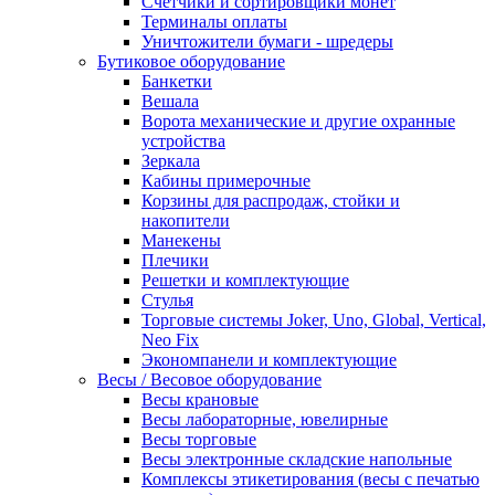
Счетчики и сортировщики монет
Терминалы оплаты
Уничтожители бумаги - шредеры
Бутиковое оборудование
Банкетки
Вешала
Ворота механические и другие охранные
устройства
Зеркала
Кабины примерочные
Корзины для распродаж, стойки и
накопители
Манекены
Плечики
Решетки и комплектующие
Стулья
Торговые системы Joker, Uno, Global, Vertical,
Neo Fix
Экономпанели и комплектующие
Весы / Весовое оборудование
Весы крановые
Весы лабораторные, ювелирные
Весы торговые
Весы электронные складские напольные
Комплексы этикетирования (весы с печатью