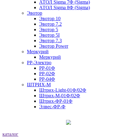
АТОЛ Sigma 7Ф (Sigma)
АТОЛ Sigma 8Ф (Sigma)
Эвотор
Эвотор 10
Эвотор 7.2
Эвотор 5
Эвотор 5I
Эвотор 7.3
Эвотор Power
Меркурий
Меркурий
РР-Электро
РР-01Ф
РР-02Ф
РР-04Ф
ШТРИХ-М
Штрих-Light-01Ф/02Ф
Штрих-М-01Ф/02Ф
Штрих-ФР-01Ф
Элвес-ФР-Ф
каталог