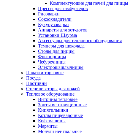
Комплектующие для печей для пиццы
Прессы для гамбургеров
Рисоварки
Сокоохладители
Кукурузоварки
Аппараты для хот-догов
Установки Шаурма
Аксессуары для теплового оборудования
Темперы для шоколада
Столы для пиццы
Фритюрницы
Чебуречницы
Электрошашлычницы
Палатки торговые
Посуда
Противни
Стерилизаторы для ножей
Тепловое оборудование
Витрины тепловые
Зонты вентиляционные
Кипятильники
Котлы пищеварочные
Кофемашины
Мармиты
Модули нейтральные