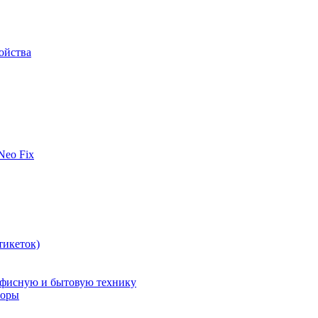
ойства
 Neo Fix
тикеток)
офисную и бытовую технику
поры