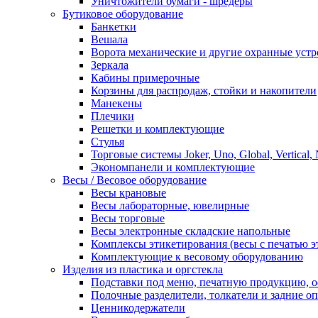
Уничтожители бумаги - шредеры
Бутиковое оборудование
Банкетки
Вешала
Ворота механические и другие охранные устр
Зеркала
Кабины примерочные
Корзины для распродаж, стойки и накопители
Манекены
Плечики
Решетки и комплектующие
Стулья
Торговые системы Joker, Uno, Global, Vertical,
Экономпанели и комплектующие
Весы / Весовое оборудование
Весы крановые
Весы лабораторные, ювелирные
Весы торговые
Весы электронные складские напольные
Комплексы этикетирования (весы с печатью э
Комплектующие к весовому оборудованию
Изделия из пластика и оргстекла
Подставки под меню, печатную продукцию, 
Полочные разделители, толкатели и задние о
Ценникодержатели