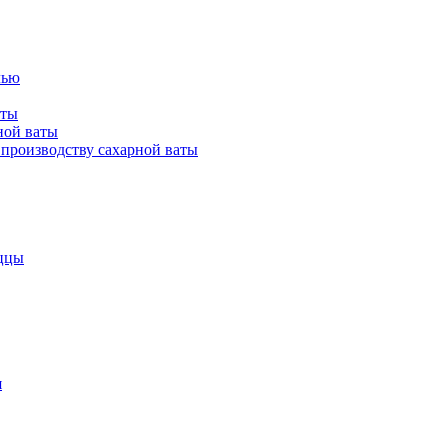
лью
аты
ной ваты
производству сахарной ваты
ццы
я