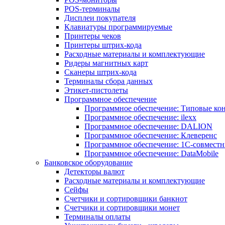
POS-терминалы
Дисплеи покупателя
Клавиатуры программируемые
Принтеры чеков
Принтеры штрих-кода
Расходные материалы и комплектующие
Ридеры магнитных карт
Сканеры штрих-кода
Терминалы сбора данных
Этикет-пистолеты
Программное обеспечение
Программное обеспечение: Типовые к
Программное обеспечение: ilexx
Программное обеспечение: DALION
Программное обеспечение: Клеверенс
Программное обеспечение: 1С-совмест
Программное обеспечение: DataMobile
Банковское оборудование
Детекторы валют
Расходные материалы и комплектующие
Сейфы
Счетчики и сортировщики банкнот
Счетчики и сортировщики монет
Терминалы оплаты