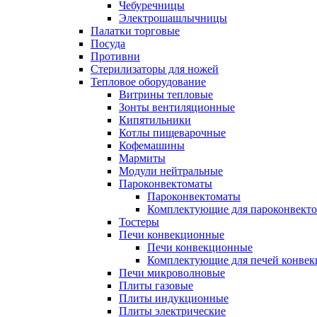
Чебуречницы
Электрошашлычницы
Палатки торговые
Посуда
Противни
Стерилизаторы для ножей
Тепловое оборудование
Витрины тепловые
Зонты вентиляционные
Кипятильники
Котлы пищеварочные
Кофемашины
Мармиты
Модули нейтральные
Пароконвектоматы
Пароконвектоматы
Комплектующие для пароконвекто
Тостеры
Печи конвекционные
Печи конвекционные
Комплектующие для печей конве
Печи микроволновые
Плиты газовые
Плиты индукционные
Плиты электрические