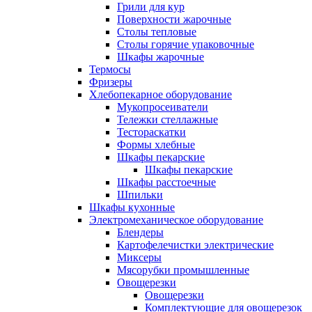
Грили для кур
Поверхности жарочные
Столы тепловые
Столы горячие упаковочные
Шкафы жарочные
Термосы
Фризеры
Хлебопекарное оборудование
Мукопросеиватели
Тележки стеллажные
Тестораскатки
Формы хлебные
Шкафы пекарские
Шкафы пекарские
Шкафы расстоечные
Шпильки
Шкафы кухонные
Электромеханическое оборудование
Блендеры
Картофелечистки электрические
Миксеры
Мясорубки промышленные
Овощерезки
Овощерезки
Комплектующие для овощерезок