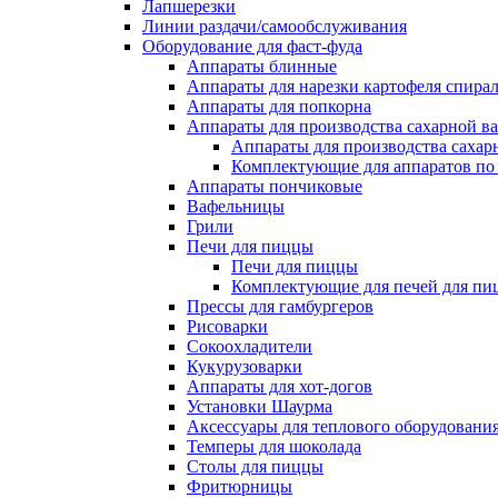
Лапшерезки
Линии раздачи/самообслуживания
Оборудование для фаст-фуда
Аппараты блинные
Аппараты для нарезки картофеля спира
Аппараты для попкорна
Аппараты для производства сахарной в
Аппараты для производства сахар
Комплектующие для аппаратов по 
Аппараты пончиковые
Вафельницы
Грили
Печи для пиццы
Печи для пиццы
Комплектующие для печей для пи
Прессы для гамбургеров
Рисоварки
Сокоохладители
Кукурузоварки
Аппараты для хот-догов
Установки Шаурма
Аксессуары для теплового оборудовани
Темперы для шоколада
Столы для пиццы
Фритюрницы