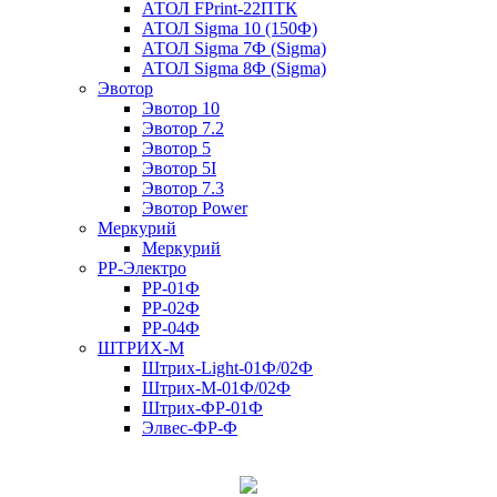
АТОЛ FPrint-22ПТК
АТОЛ Sigma 10 (150Ф)
АТОЛ Sigma 7Ф (Sigma)
АТОЛ Sigma 8Ф (Sigma)
Эвотор
Эвотор 10
Эвотор 7.2
Эвотор 5
Эвотор 5I
Эвотор 7.3
Эвотор Power
Меркурий
Меркурий
РР-Электро
РР-01Ф
РР-02Ф
РР-04Ф
ШТРИХ-М
Штрих-Light-01Ф/02Ф
Штрих-М-01Ф/02Ф
Штрих-ФР-01Ф
Элвес-ФР-Ф