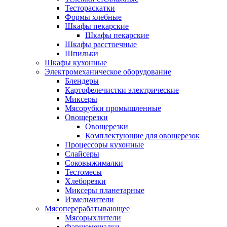
Тестораскатки
Формы хлебные
Шкафы пекарские
Шкафы пекарские
Шкафы расстоечные
Шпильки
Шкафы кухонные
Электромеханическое оборудование
Блендеры
Картофелечистки электрические
Миксеры
Мясорубки промышленные
Овощерезки
Овощерезки
Комплектующие для овощерезок
Процессоры кухонные
Слайсеры
Соковыжималки
Тестомесы
Хлеборезки
Миксеры планетарные
Измельчители
Мясоперерабатывающее
Мясорыхлители
Фаршемешалки