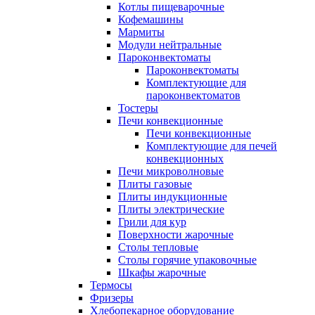
Котлы пищеварочные
Кофемашины
Мармиты
Модули нейтральные
Пароконвектоматы
Пароконвектоматы
Комплектующие для
пароконвектоматов
Тостеры
Печи конвекционные
Печи конвекционные
Комплектующие для печей
конвекционных
Печи микроволновые
Плиты газовые
Плиты индукционные
Плиты электрические
Грили для кур
Поверхности жарочные
Столы тепловые
Столы горячие упаковочные
Шкафы жарочные
Термосы
Фризеры
Хлебопекарное оборудование