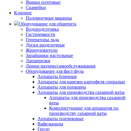
Ящики почтовые
Скамейки
Клининг
Поломоечные машины
Оборудование для общепита
Водоподготовка
Гастроемкости
Генераторы льда
Доски разделочные
Жироуловители
Запайщики настольные
Лапшерезки
Линии раздачи/самообслуживания
Оборудование для фаст-фуда
Аппараты блинные
Аппараты для нарезки картофеля спиралью
Аппараты для попкорна
Аппараты для производства сахарной ваты
Аппараты для производства сахарной
ваты
Комплектующие для аппаратов по
производству сахарной ваты
Аппараты пончиковые
Вафельницы
Грили