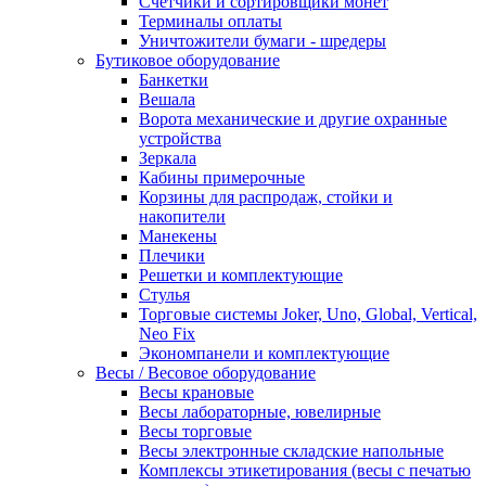
Счетчики и сортировщики монет
Терминалы оплаты
Уничтожители бумаги - шредеры
Бутиковое оборудование
Банкетки
Вешала
Ворота механические и другие охранные
устройства
Зеркала
Кабины примерочные
Корзины для распродаж, стойки и
накопители
Манекены
Плечики
Решетки и комплектующие
Стулья
Торговые системы Joker, Uno, Global, Vertical,
Neo Fix
Экономпанели и комплектующие
Весы / Весовое оборудование
Весы крановые
Весы лабораторные, ювелирные
Весы торговые
Весы электронные складские напольные
Комплексы этикетирования (весы с печатью