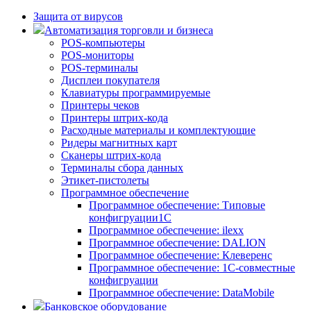
Защита от вирусов
Автоматизация торговли и бизнеса
POS-компьютеры
POS-мониторы
POS-терминалы
Дисплеи покупателя
Клавиатуры программируемые
Принтеры чеков
Принтеры штрих-кода
Расходные материалы и комплектующие
Ридеры магнитных карт
Сканеры штрих-кода
Терминалы сбора данных
Этикет-пистолеты
Программное обеспечение
Программное обеспечение: Типовые
конфигруации1С
Программное обеспечение: ilexx
Программное обеспечение: DALION
Программное обеспечение: Клеверенс
Программное обеспечение: 1С-совместные
конфигруации
Программное обеспечение: DataMobile
Банковское оборудование