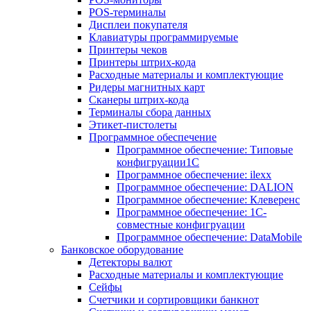
POS-терминалы
Дисплеи покупателя
Клавиатуры программируемые
Принтеры чеков
Принтеры штрих-кода
Расходные материалы и комплектующие
Ридеры магнитных карт
Сканеры штрих-кода
Терминалы сбора данных
Этикет-пистолеты
Программное обеспечение
Программное обеспечение: Типовые
конфигруации1С
Программное обеспечение: ilexx
Программное обеспечение: DALION
Программное обеспечение: Клеверенс
Программное обеспечение: 1С-
совместные конфигруации
Программное обеспечение: DataMobile
Банковское оборудование
Детекторы валют
Расходные материалы и комплектующие
Сейфы
Счетчики и сортировщики банкнот