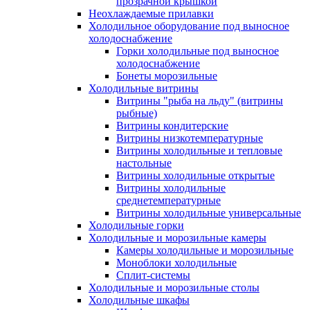
прозрачной крышкой
Неохлаждаемые прилавки
Холодильное оборудование под выносное
холодоснабжение
Горки холодильные под выносное
холодоснабжение
Бонеты морозильные
Холодильные витрины
Витрины "рыба на льду" (витрины
рыбные)
Витрины кондитерские
Витрины низкотемпературные
Витрины холодильные и тепловые
настольные
Витрины холодильные открытые
Витрины холодильные
среднетемпературные
Витрины холодильные универсальные
Холодильные горки
Холодильные и морозильные камеры
Камеры холодильные и морозильные
Моноблоки холодильные
Сплит-системы
Холодильные и морозильные столы
Холодильные шкафы