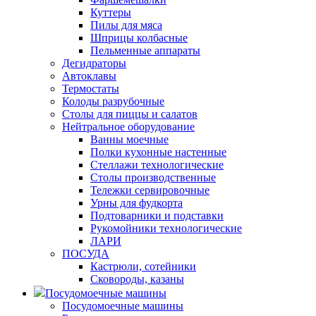
Куттеры
Пилы для мяса
Шприцы колбасные
Пельменные аппараты
Дегидраторы
Автоклавы
Термостаты
Колоды разрубочные
Столы для пиццы и салатов
Нейтральное оборудование
Ванны моечные
Полки кухонные настенные
Стеллажи технологические
Столы производственные
Тележки сервировочные
Урны для фудкорта
Подтоварники и подставки
Рукомойники технологические
ЛАРИ
ПОСУДА
Кастрюли, сотейники
Сковороды, казаны
Посудомоечные машины
Посудомоечные машины