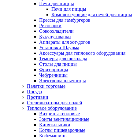
Печи для пиццы
Печи для пиццы
Комплектующие для печей для пиццы
Прессы для гамбургеров
Рисоварки
Сокоохладители
Кукурузоварки
Аппараты для хот-догов
Установки Шаурма
Аксессуары для теплового оборудования
Темперы для шоколада
Столы для пиццы
Фритюрницы
Чебуречницы
Электрошашлычницы
Палатки торговые
Посуда
Противни
Стерилизаторы для ножей
Тепловое оборудование
Витрины тепловые
Зонты вентиляционные
Кипятильники
Котлы пищеварочные
Кофемашины