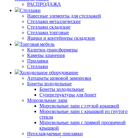
РАСПРОДАЖА
Стеллажи
Навесные элементы для стеллажей
Стеллажи металлические
Стеллажи складские
Стеллажи торговые
Ящики и контейнеры складские
Торговая мебель
Калитки-трансформеры
Камеры хранения
Прилавки
Стеллажи
Холодильное оборудование
Аппараты шоковой заморозки
Бонеты холодильные
Бонеты холодильные
Суперструктуры для бонет
Морозильные лари
Морозильные лари с глухой крышкой
Морозильные лари с крышкой из гнутого
стекла
Морозильные лари с прямой прозрачной
крышкой
Неохлаждаемые прилавки