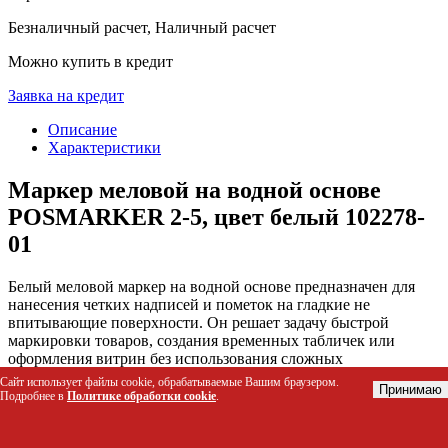
Безналичный расчет, Наличный расчет
Можно купить в кредит
Заявка на кредит
Описание
Характеристики
Маркер меловой на водной основе
POSMARKER 2-5, цвет белый 102278-
01
Белый меловой маркер на водной основе предназначен для
нанесения четких надписей и пометок на гладкие не
впитывающие поверхности. Он решает задачу быстрой
маркировки товаров, создания временных табличек или
оформления витрин без использования сложных
инструментов. Продукт обеспечивает чистоту рабочего
Сайт использует файлы cookie, обрабатываемые Вашим браузером.
Принимаю
пространства благодаря легкому удалению влажной салфетке
Подробнее в
Политике обработки cookie
.
после высыхания.