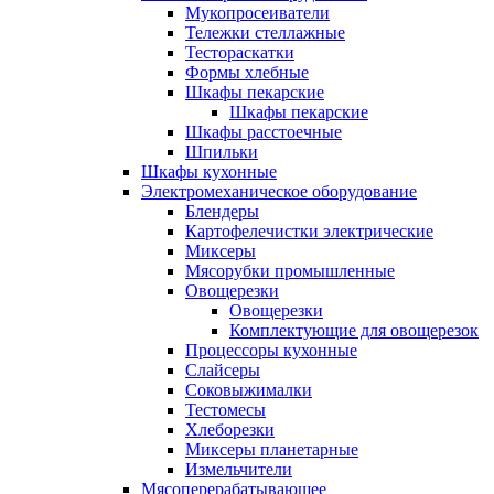
Мукопросеиватели
Тележки стеллажные
Тестораскатки
Формы хлебные
Шкафы пекарские
Шкафы пекарские
Шкафы расстоечные
Шпильки
Шкафы кухонные
Электромеханическое оборудование
Блендеры
Картофелечистки электрические
Миксеры
Мясорубки промышленные
Овощерезки
Овощерезки
Комплектующие для овощерезок
Процессоры кухонные
Слайсеры
Соковыжималки
Тестомесы
Хлеборезки
Миксеры планетарные
Измельчители
Мясоперерабатывающее