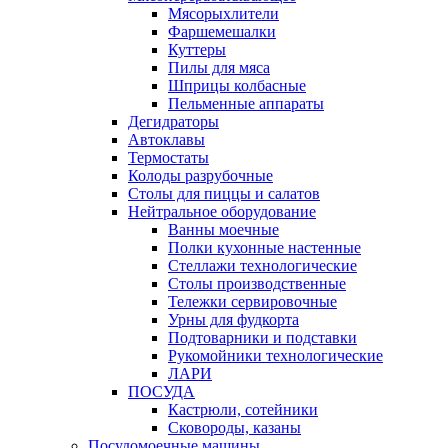
Мясорыхлители
Фаршемешалки
Куттеры
Пилы для мяса
Шприцы колбасные
Пельменные аппараты
Дегидраторы
Автоклавы
Термостаты
Колоды разрубочные
Столы для пиццы и салатов
Нейтральное оборудование
Ванны моечные
Полки кухонные настенные
Стеллажи технологические
Столы производственные
Тележки сервировочные
Урны для фудкорта
Подтоварники и подставки
Рукомойники технологические
ЛАРИ
ПОСУДА
Кастрюли, сотейники
Сковороды, казаны
Посудомоечные машины