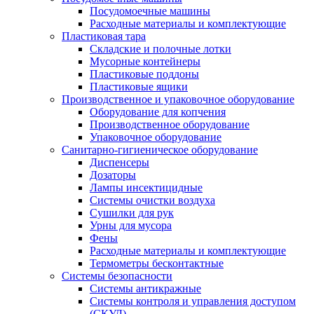
Посудомоечные машины
Расходные материалы и комплектующие
Пластиковая тара
Складские и полочные лотки
Мусорные контейнеры
Пластиковые поддоны
Пластиковые ящики
Производственное и упаковочное оборудование
Оборудование для копчения
Производственное оборудование
Упаковочное оборудование
Санитарно-гигиеническое оборудование
Диспенсеры
Дозаторы
Лампы инсектицидные
Системы очистки воздуха
Сушилки для рук
Урны для мусора
Фены
Расходные материалы и комплектующие
Термометры бесконтактные
Системы безопасности
Системы антикражные
Системы контроля и управления доступом
(СКУД)