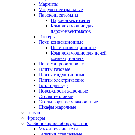
Мармиты
Модули нейтральные
Пароконвектоматы
Пароконвектоматы
Комплектующие для
пароконвектоматов
Тостеры
Печи конвекционные
Печи конвекционные
Комплектующие для печей
конвекционных
Печи микроволновые
Плиты газовые
Плиты индукционные
Плиты электрические
Грили для кур
Поверхности жарочные
Столы тепловые
Столы горячие упаковочные
Шкафы жарочные
Термосы
Фризеры
Хлебопекарное оборудование
Мукопросеиватели
Тележки стеллажные