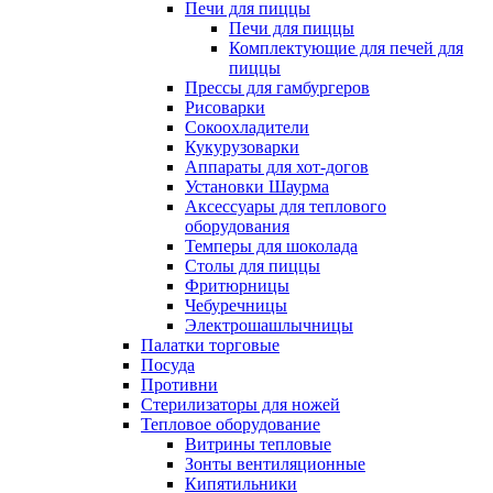
Печи для пиццы
Печи для пиццы
Комплектующие для печей для
пиццы
Прессы для гамбургеров
Рисоварки
Сокоохладители
Кукурузоварки
Аппараты для хот-догов
Установки Шаурма
Аксессуары для теплового
оборудования
Темперы для шоколада
Столы для пиццы
Фритюрницы
Чебуречницы
Электрошашлычницы
Палатки торговые
Посуда
Противни
Стерилизаторы для ножей
Тепловое оборудование
Витрины тепловые
Зонты вентиляционные
Кипятильники