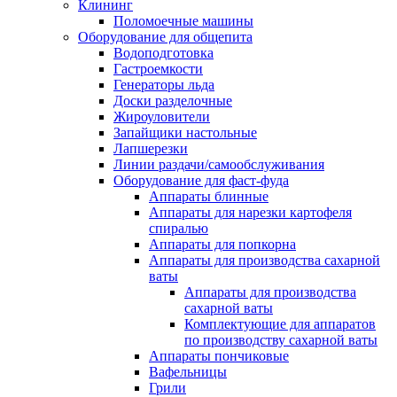
Клининг
Поломоечные машины
Оборудование для общепита
Водоподготовка
Гастроемкости
Генераторы льда
Доски разделочные
Жироуловители
Запайщики настольные
Лапшерезки
Линии раздачи/самообслуживания
Оборудование для фаст-фуда
Аппараты блинные
Аппараты для нарезки картофеля
спиралью
Аппараты для попкорна
Аппараты для производства сахарной
ваты
Аппараты для производства
сахарной ваты
Комплектующие для аппаратов
по производству сахарной ваты
Аппараты пончиковые
Вафельницы
Грили