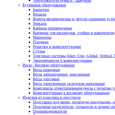
Уничтожители бумаги - шредеры
Бутиковое оборудование
Банкетки
Вешала
Ворота механические и другие охранные устр
Зеркала
Кабины примерочные
Корзины для распродаж, стойки и накопители
Манекены
Плечики
Решетки и комплектующие
Стулья
Торговые системы Joker, Uno, Global, Vertical,
Экономпанели и комплектующие
Весы / Весовое оборудование
Весы крановые
Весы лабораторные, ювелирные
Весы торговые
Весы электронные складские напольные
Комплексы этикетирования (весы с печатью э
Комплектующие к весовому оборудованию
Изделия из пластика и оргстекла
Подставки под меню, печатную продукцию, 
Полочные разделители, толкатели и задние о
Ценникодержатели