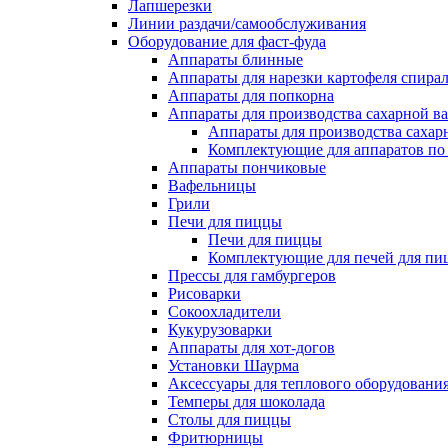
Лапшерезки
Линии раздачи/самообслуживания
Оборудование для фаст-фуда
Аппараты блинные
Аппараты для нарезки картофеля спира
Аппараты для попкорна
Аппараты для производства сахарной в
Аппараты для производства сахар
Комплектующие для аппаратов по 
Аппараты пончиковые
Вафельницы
Грили
Печи для пиццы
Печи для пиццы
Комплектующие для печей для пи
Прессы для гамбургеров
Рисоварки
Сокоохладители
Кукурузоварки
Аппараты для хот-догов
Установки Шаурма
Аксессуары для теплового оборудовани
Темперы для шоколада
Столы для пиццы
Фритюрницы