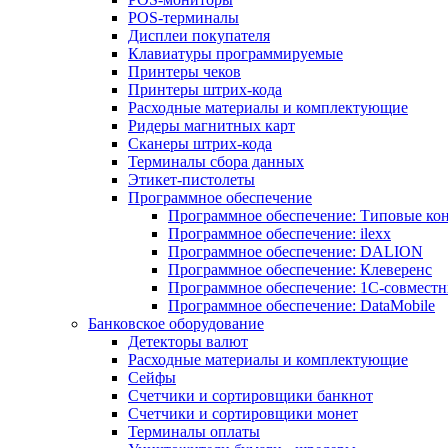
POS-терминалы
Дисплеи покупателя
Клавиатуры программируемые
Принтеры чеков
Принтеры штрих-кода
Расходные материалы и комплектующие
Ридеры магнитных карт
Сканеры штрих-кода
Терминалы сбора данных
Этикет-пистолеты
Программное обеспечение
Программное обеспечение: Типовые к
Программное обеспечение: ilexx
Программное обеспечение: DALION
Программное обеспечение: Клеверенс
Программное обеспечение: 1С-совмест
Программное обеспечение: DataMobile
Банковское оборудование
Детекторы валют
Расходные материалы и комплектующие
Сейфы
Счетчики и сортировщики банкнот
Счетчики и сортировщики монет
Терминалы оплаты