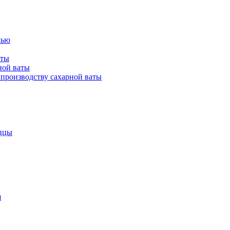
лью
аты
ной ваты
производству сахарной ваты
ццы
я