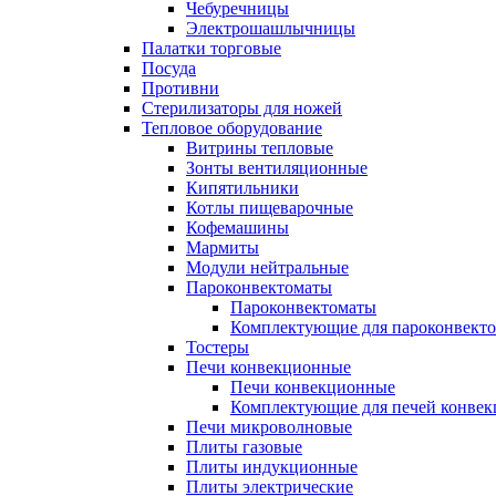
Чебуречницы
Электрошашлычницы
Палатки торговые
Посуда
Противни
Стерилизаторы для ножей
Тепловое оборудование
Витрины тепловые
Зонты вентиляционные
Кипятильники
Котлы пищеварочные
Кофемашины
Мармиты
Модули нейтральные
Пароконвектоматы
Пароконвектоматы
Комплектующие для пароконвекто
Тостеры
Печи конвекционные
Печи конвекционные
Комплектующие для печей конве
Печи микроволновые
Плиты газовые
Плиты индукционные
Плиты электрические