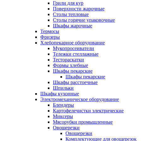
Грили для кур
Поверхности жарочные
Столы тепловые
Столы горячие упаковочные
Шкафы жарочные
Термосы
Фризеры
Хлебопекарное оборудование
Мукопросеиватели
Тележки стеллажные
Тестораскатки
Формы хлебные
Шкафы пекарские
Шкафы пекарские
Шкафы расстоечные
Шпильки
Шкафы кухонные
Электромеханическое оборудование
Блендеры
Картофелечистки электрические
Миксеры
Мясорубки промышленные
Овощерезки
Овощерезки
Комплектующие для овощерезок