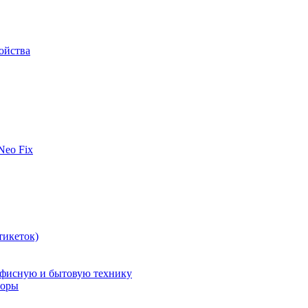
ойства
 Neo Fix
тикеток)
офисную и бытовую технику
поры