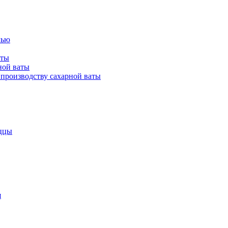
лью
аты
ной ваты
производству сахарной ваты
ццы
я