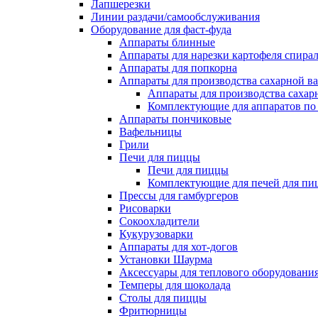
Лапшерезки
Линии раздачи/самообслуживания
Оборудование для фаст-фуда
Аппараты блинные
Аппараты для нарезки картофеля спира
Аппараты для попкорна
Аппараты для производства сахарной в
Аппараты для производства сахар
Комплектующие для аппаратов по 
Аппараты пончиковые
Вафельницы
Грили
Печи для пиццы
Печи для пиццы
Комплектующие для печей для пи
Прессы для гамбургеров
Рисоварки
Сокоохладители
Кукурузоварки
Аппараты для хот-догов
Установки Шаурма
Аксессуары для теплового оборудовани
Темперы для шоколада
Столы для пиццы
Фритюрницы