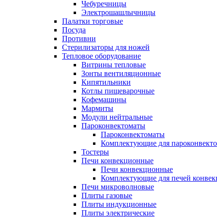
Чебуречницы
Электрошашлычницы
Палатки торговые
Посуда
Противни
Стерилизаторы для ножей
Тепловое оборудование
Витрины тепловые
Зонты вентиляционные
Кипятильники
Котлы пищеварочные
Кофемашины
Мармиты
Модули нейтральные
Пароконвектоматы
Пароконвектоматы
Комплектующие для пароконвекто
Тостеры
Печи конвекционные
Печи конвекционные
Комплектующие для печей конве
Печи микроволновые
Плиты газовые
Плиты индукционные
Плиты электрические