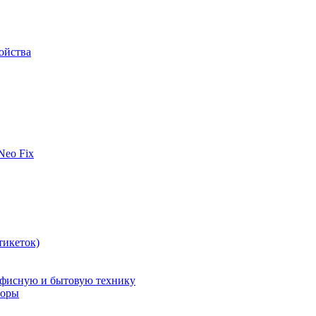
ойства
 Neo Fix
тикеток)
офисную и бытовую технику
поры