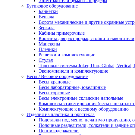
Уничтожители бумаги - шредеры
Бутиковое оборудование
Банкетки
Вешала
Ворота механические и другие охранные устр
Зеркала
Кабины примерочные
Корзины для распродаж, стойки и накопители
Манекены
Плечики
Решетки и комплектующие
Стулья
Торговые системы Joker, Uno, Global, Vertical,
Экономпанели и комплектующие
Весы / Весовое оборудование
Весы крановые
Весы лабораторные, ювелирные
Весы торговые
Весы электронные складские напольные
Комплексы этикетирования (весы с печатью э
Комплектующие к весовому оборудованию
Изделия из пластика и оргстекла
Подставки под меню, печатную продукцию, 
Полочные разделители, толкатели и задние о
Ценникодержатели