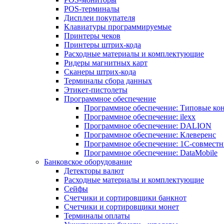
POS-терминалы
Дисплеи покупателя
Клавиатуры программируемые
Принтеры чеков
Принтеры штрих-кода
Расходные материалы и комплектующие
Ридеры магнитных карт
Сканеры штрих-кода
Терминалы сбора данных
Этикет-пистолеты
Программное обеспечение
Программное обеспечение: Типовые к
Программное обеспечение: ilexx
Программное обеспечение: DALION
Программное обеспечение: Клеверенс
Программное обеспечение: 1С-совмест
Программное обеспечение: DataMobile
Банковское оборудование
Детекторы валют
Расходные материалы и комплектующие
Сейфы
Счетчики и сортировщики банкнот
Счетчики и сортировщики монет
Терминалы оплаты