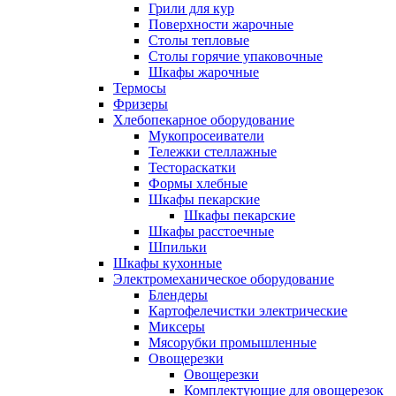
Грили для кур
Поверхности жарочные
Столы тепловые
Столы горячие упаковочные
Шкафы жарочные
Термосы
Фризеры
Хлебопекарное оборудование
Мукопросеиватели
Тележки стеллажные
Тестораскатки
Формы хлебные
Шкафы пекарские
Шкафы пекарские
Шкафы расстоечные
Шпильки
Шкафы кухонные
Электромеханическое оборудование
Блендеры
Картофелечистки электрические
Миксеры
Мясорубки промышленные
Овощерезки
Овощерезки
Комплектующие для овощерезок