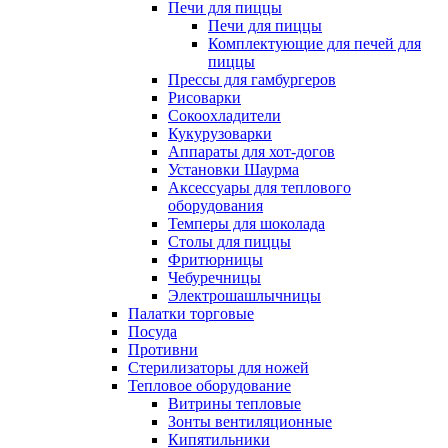
Печи для пиццы
Печи для пиццы
Комплектующие для печей для
пиццы
Прессы для гамбургеров
Рисоварки
Сокоохладители
Кукурузоварки
Аппараты для хот-догов
Установки Шаурма
Аксессуары для теплового
оборудования
Темперы для шоколада
Столы для пиццы
Фритюрницы
Чебуречницы
Электрошашлычницы
Палатки торговые
Посуда
Противни
Стерилизаторы для ножей
Тепловое оборудование
Витрины тепловые
Зонты вентиляционные
Кипятильники