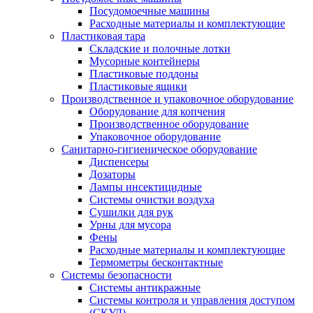
Посудомоечные машины
Расходные материалы и комплектующие
Пластиковая тара
Складские и полочные лотки
Мусорные контейнеры
Пластиковые поддоны
Пластиковые ящики
Производственное и упаковочное оборудование
Оборудование для копчения
Производственное оборудование
Упаковочное оборудование
Санитарно-гигиеническое оборудование
Диспенсеры
Дозаторы
Лампы инсектицидные
Системы очистки воздуха
Сушилки для рук
Урны для мусора
Фены
Расходные материалы и комплектующие
Термометры бесконтактные
Системы безопасности
Системы антикражные
Системы контроля и управления доступом
(СКУД)