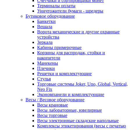
Счетчики и сортировщики монет
Терминалы оплаты
Уничтожители бумаги - шредеры
Бутиковое оборудование
Банкетки
Вешала
Ворота механические и другие охранные
устройства
Зеркала
Кабины примерочные
Корзины для распродаж, стойки и
накопители
Манекены
Плечики
Решетки и комплектующие
Стулья
Торговые системы Joker, Uno, Global, Vertical,
Neo Fix
Экономпанели и комплектующие
Весы / Весовое оборудование
Весы крановые
Весы лабораторные, ювелирные
Весы торговые
Весы электронные складские напольные
Комплексы этикетирования (весы с печатью