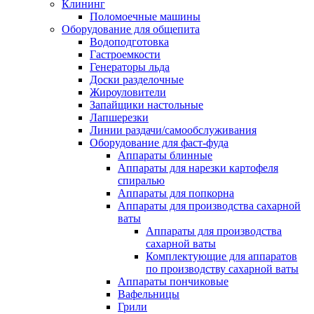
Клининг
Поломоечные машины
Оборудование для общепита
Водоподготовка
Гастроемкости
Генераторы льда
Доски разделочные
Жироуловители
Запайщики настольные
Лапшерезки
Линии раздачи/самообслуживания
Оборудование для фаст-фуда
Аппараты блинные
Аппараты для нарезки картофеля
спиралью
Аппараты для попкорна
Аппараты для производства сахарной
ваты
Аппараты для производства
сахарной ваты
Комплектующие для аппаратов
по производству сахарной ваты
Аппараты пончиковые
Вафельницы
Грили