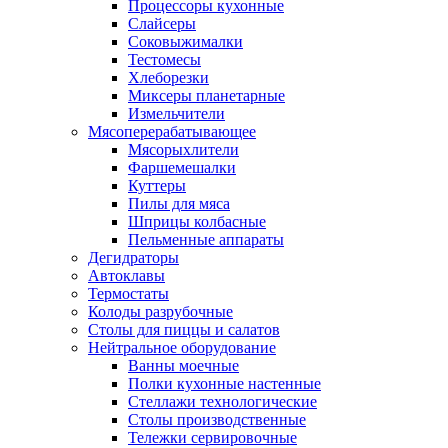
Процессоры кухонные
Слайсеры
Соковыжималки
Тестомесы
Хлеборезки
Миксеры планетарные
Измельчители
Мясоперерабатывающее
Мясорыхлители
Фаршемешалки
Куттеры
Пилы для мяса
Шприцы колбасные
Пельменные аппараты
Дегидраторы
Автоклавы
Термостаты
Колоды разрубочные
Столы для пиццы и салатов
Нейтральное оборудование
Ванны моечные
Полки кухонные настенные
Стеллажи технологические
Столы производственные
Тележки сервировочные