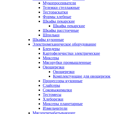
Мукопросеиватели
Тележки стеллажные
Тестораскатки
Формы хлебные
Шкафы пекарские
Шкафы пекарские
Шкафы расстоечные
Шпильки
Шкафы кухонные
Электромеханическое оборудование
Блендеры
Картофелечистки электрические
Миксеры
Мясорубки промышленные
Овощерезки
Овощерезки
Комплектующие для овощерезок
Процессоры кухонные
Слайсеры
Соковыжималки
Тестомесы
Хлеборезки
Миксеры планетарные
Измельчители
Мясоперерабатывающее