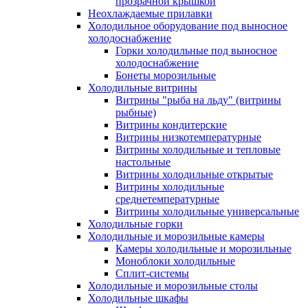
прозрачной крышкой
Неохлаждаемые прилавки
Холодильное оборудование под выносное
холодоснабжение
Горки холодильные под выносное
холодоснабжение
Бонеты морозильные
Холодильные витрины
Витрины "рыба на льду" (витрины
рыбные)
Витрины кондитерские
Витрины низкотемпературные
Витрины холодильные и тепловые
настольные
Витрины холодильные открытые
Витрины холодильные
среднетемпературные
Витрины холодильные универсальные
Холодильные горки
Холодильные и морозильные камеры
Камеры холодильные и морозильные
Моноблоки холодильные
Сплит-системы
Холодильные и морозильные столы
Холодильные шкафы