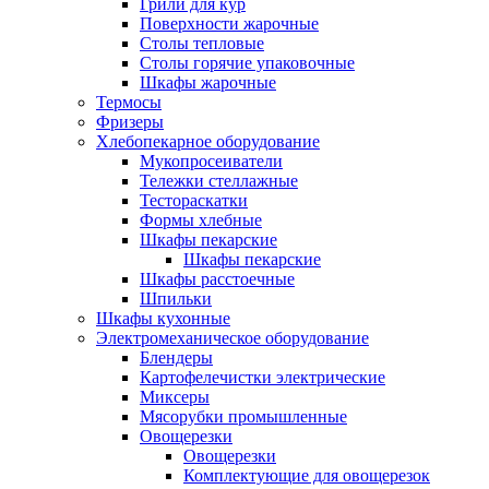
Грили для кур
Поверхности жарочные
Столы тепловые
Столы горячие упаковочные
Шкафы жарочные
Термосы
Фризеры
Хлебопекарное оборудование
Мукопросеиватели
Тележки стеллажные
Тестораскатки
Формы хлебные
Шкафы пекарские
Шкафы пекарские
Шкафы расстоечные
Шпильки
Шкафы кухонные
Электромеханическое оборудование
Блендеры
Картофелечистки электрические
Миксеры
Мясорубки промышленные
Овощерезки
Овощерезки
Комплектующие для овощерезок