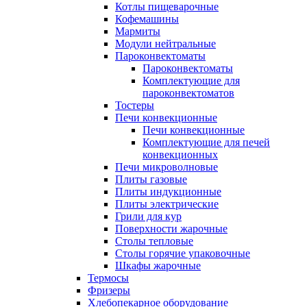
Котлы пищеварочные
Кофемашины
Мармиты
Модули нейтральные
Пароконвектоматы
Пароконвектоматы
Комплектующие для
пароконвектоматов
Тостеры
Печи конвекционные
Печи конвекционные
Комплектующие для печей
конвекционных
Печи микроволновые
Плиты газовые
Плиты индукционные
Плиты электрические
Грили для кур
Поверхности жарочные
Столы тепловые
Столы горячие упаковочные
Шкафы жарочные
Термосы
Фризеры
Хлебопекарное оборудование