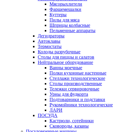
Мясорыхлители
Фаршемешалки
Куттеры
Пилы для мяса
Шприцы колбасные
Пельменные аппараты
Дегидраторы
Автоклавы
Термостаты
Колоды разрубочные
Столы для пиццы и салатов
Нейтральное оборудование
Ванны моечные
Полки кухонные настенные
Стеллажи технологические
Столы производственные
Тележки сервировочные
Урны для фудкорта
Подтоварники и подставки
Рукомойники технологические
ЛАРИ
ПОСУДА
Кастрюли, сотейники
Сковороды, казаны
Посудомоечные машины