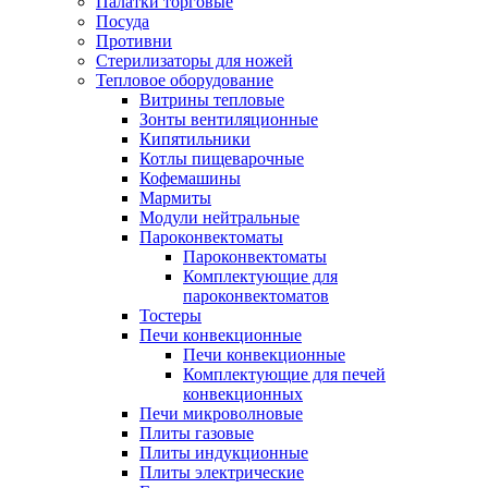
Палатки торговые
Посуда
Противни
Стерилизаторы для ножей
Тепловое оборудование
Витрины тепловые
Зонты вентиляционные
Кипятильники
Котлы пищеварочные
Кофемашины
Мармиты
Модули нейтральные
Пароконвектоматы
Пароконвектоматы
Комплектующие для
пароконвектоматов
Тостеры
Печи конвекционные
Печи конвекционные
Комплектующие для печей
конвекционных
Печи микроволновые
Плиты газовые
Плиты индукционные
Плиты электрические