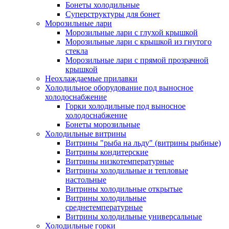
Бонеты холодильные
Суперструктуры для бонет
Морозильные лари
Морозильные лари с глухой крышкой
Морозильные лари с крышкой из гнутого
стекла
Морозильные лари с прямой прозрачной
крышкой
Неохлаждаемые прилавки
Холодильное оборудование под выносное
холодоснабжение
Горки холодильные под выносное
холодоснабжение
Бонеты морозильные
Холодильные витрины
Витрины "рыба на льду" (витрины рыбные)
Витрины кондитерские
Витрины низкотемпературные
Витрины холодильные и тепловые
настольные
Витрины холодильные открытые
Витрины холодильные
среднетемпературные
Витрины холодильные универсальные
Холодильные горки