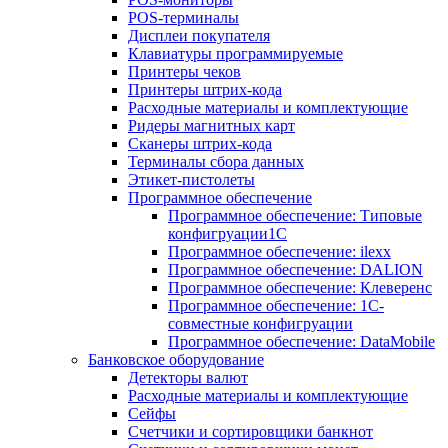
POS-терминалы
Дисплеи покупателя
Клавиатуры программируемые
Принтеры чеков
Принтеры штрих-кода
Расходные материалы и комплектующие
Ридеры магнитных карт
Сканеры штрих-кода
Терминалы сбора данных
Этикет-пистолеты
Программное обеспечение
Программное обеспечение: Типовые
конфигруации1С
Программное обеспечение: ilexx
Программное обеспечение: DALION
Программное обеспечение: Клеверенс
Программное обеспечение: 1С-
совместные конфигруации
Программное обеспечение: DataMobile
Банковское оборудование
Детекторы валют
Расходные материалы и комплектующие
Сейфы
Счетчики и сортировщики банкнот