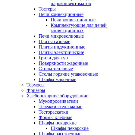
пароконвектоматов
Тостеры
Печи конвекционные
Печи конвекционные
Комплектующие для печей
конвекционных
Печи микроволновые
Плиты газовые
Плиты индукционные
Плиты электрические
Грили для кур
Поверхности жарочные
Столы тепловые
Столы горячие упаковочные
Шкафы жарочные
Термосы
Фризеры
Хлебопекарное оборудование
Мукопросеиватели
Тележки стеллажные
Тестораскатки
Формы хлебные
Шкафы пекарские
Шкафы пекарские
Шкафы расстоечные