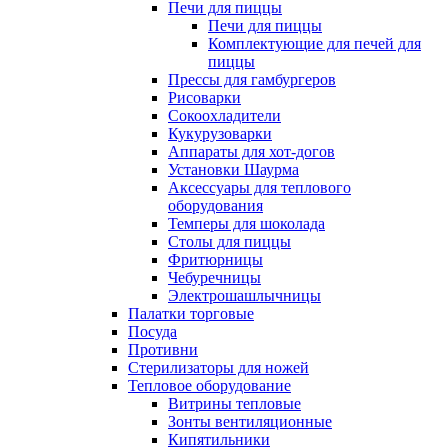
Печи для пиццы
Печи для пиццы
Комплектующие для печей для
пиццы
Прессы для гамбургеров
Рисоварки
Сокоохладители
Кукурузоварки
Аппараты для хот-догов
Установки Шаурма
Аксессуары для теплового
оборудования
Темперы для шоколада
Столы для пиццы
Фритюрницы
Чебуречницы
Электрошашлычницы
Палатки торговые
Посуда
Противни
Стерилизаторы для ножей
Тепловое оборудование
Витрины тепловые
Зонты вентиляционные
Кипятильники