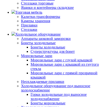
Стеллажи торговые
Ящики и контейнеры складские
Торговая мебель
Калитки-трансформеры
Камеры хранения
Прилавки
Стеллажи
Холодильное оборудование
Аппараты шоковой заморозки
Бонеты холодильные
Бонеты холодильные
Суперструктуры для бонет
Морозильные лари
Морозильные лари с глухой крышкой
Морозильные лари с крышкой из гнутого
стекла
Морозильные лари с прямой прозрачной
крышкой
Неохлаждаемые прилавки
Холодильное оборудование под выносное
холодоснабжение
Горки холодильные под выносное
холодоснабжение
Бонеты морозильные