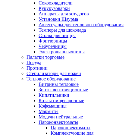
Сокоохладители
Кукурузоварки
Аппараты для хот-догов
Установки Шаурма
Аксессуары для теплового оборудования
Темперы для шоколада
Столы для пиццы
Фритюрницы
Чебуречницы
Электрошашлычницы
Палатки торговые
Посуда
Противни
Стерилизаторы для ножей
Тепловое оборудование
Витрины тепловые
Зонты вентиляционные
Кипятильники
Котлы пищеварочные
Кофемашины
Мармиты
Модули нейтральные
Пароконвектоматы
Пароконвектоматы
Комплектующие для