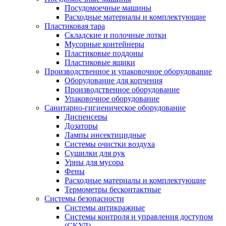
Посудомоечные машины
Расходные материалы и комплектующие
Пластиковая тара
Складские и полочные лотки
Мусорные контейнеры
Пластиковые поддоны
Пластиковые ящики
Производственное и упаковочное оборудование
Оборудование для копчения
Производственное оборудование
Упаковочное оборудование
Санитарно-гигиеническое оборудование
Диспенсеры
Дозаторы
Лампы инсектицидные
Системы очистки воздуха
Сушилки для рук
Урны для мусора
Фены
Расходные материалы и комплектующие
Термометры бесконтактные
Системы безопасности
Системы антикражные
Системы контроля и управления доступом
(СКУД)