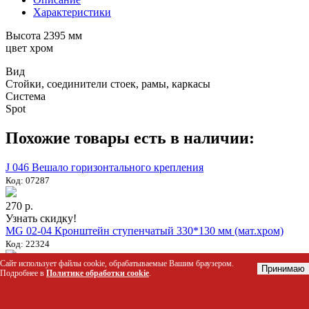
Характеристики
Высота 2395 мм
цвет хром
Вид
Стойки, соединители стоек, рамы, каркасы
Система
Spot
Похожие товары есть в наличии:
J 046 Вешало горизонтального крепления
Код: 07287
270 р.
Узнать скидку!
MG 02-04 Кронштейн ступенчатый 330*130 мм (мат.хром)
Код: 22324
Сайт использует файлы cookie, обрабатываемые Вашим браузером.
Принимаю
1 904 р.
Подробнее в
Политике обработки cookie
.
Узнать скидку!
J 002 Соединитель параллельных 2-х труб
Код: 07264