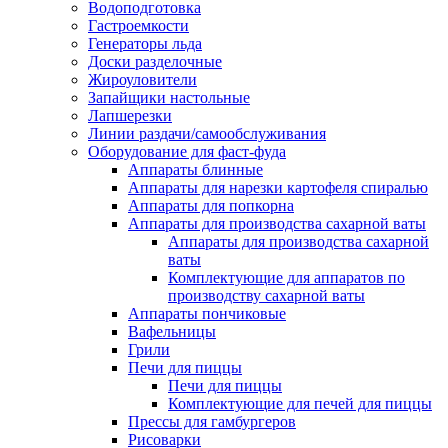
Водоподготовка
Гастроемкости
Генераторы льда
Доски разделочные
Жироуловители
Запайщики настольные
Лапшерезки
Линии раздачи/самообслуживания
Оборудование для фаст-фуда
Аппараты блинные
Аппараты для нарезки картофеля спиралью
Аппараты для попкорна
Аппараты для производства сахарной ваты
Аппараты для производства сахарной
ваты
Комплектующие для аппаратов по
производству сахарной ваты
Аппараты пончиковые
Вафельницы
Грили
Печи для пиццы
Печи для пиццы
Комплектующие для печей для пиццы
Прессы для гамбургеров
Рисоварки