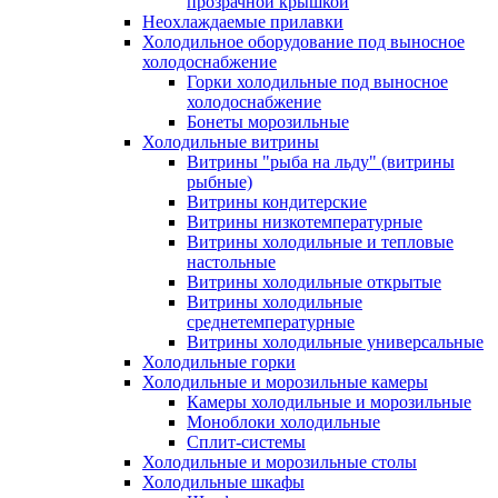
прозрачной крышкой
Неохлаждаемые прилавки
Холодильное оборудование под выносное
холодоснабжение
Горки холодильные под выносное
холодоснабжение
Бонеты морозильные
Холодильные витрины
Витрины "рыба на льду" (витрины
рыбные)
Витрины кондитерские
Витрины низкотемпературные
Витрины холодильные и тепловые
настольные
Витрины холодильные открытые
Витрины холодильные
среднетемпературные
Витрины холодильные универсальные
Холодильные горки
Холодильные и морозильные камеры
Камеры холодильные и морозильные
Моноблоки холодильные
Сплит-системы
Холодильные и морозильные столы
Холодильные шкафы