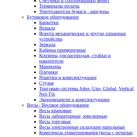
Счетчики и сортировщики монет
Терминалы оплаты
Уничтожители бумаги - шредеры
Бутиковое оборудование
Банкетки
Вешала
Ворота механические и другие охранные
устройства
Зеркала
Кабины примерочные
Корзины для распродаж, стойки и
накопители
Манекены
Плечики
Решетки и комплектующие
Стулья
Торговые системы Joker, Uno, Global, Vertical,
Neo Fix
Экономпанели и комплектующие
Весы / Весовое оборудование
Весы крановые
Весы лабораторные, ювелирные
Весы торговые
Весы электронные складские напольные
Комплексы этикетирования (весы с печатью