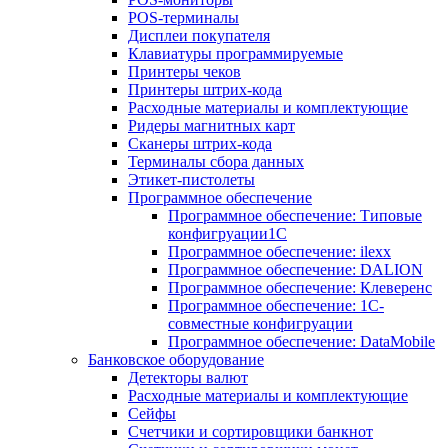
POS-терминалы
Дисплеи покупателя
Клавиатуры программируемые
Принтеры чеков
Принтеры штрих-кода
Расходные материалы и комплектующие
Ридеры магнитных карт
Сканеры штрих-кода
Терминалы сбора данных
Этикет-пистолеты
Программное обеспечение
Программное обеспечение: Типовые
конфигруации1С
Программное обеспечение: ilexx
Программное обеспечение: DALION
Программное обеспечение: Клеверенс
Программное обеспечение: 1С-
совместные конфигруации
Программное обеспечение: DataMobile
Банковское оборудование
Детекторы валют
Расходные материалы и комплектующие
Сейфы
Счетчики и сортировщики банкнот