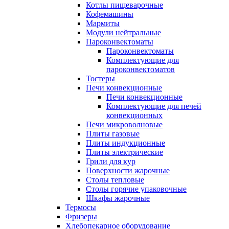
Котлы пищеварочные
Кофемашины
Мармиты
Модули нейтральные
Пароконвектоматы
Пароконвектоматы
Комплектующие для
пароконвектоматов
Тостеры
Печи конвекционные
Печи конвекционные
Комплектующие для печей
конвекционных
Печи микроволновые
Плиты газовые
Плиты индукционные
Плиты электрические
Грили для кур
Поверхности жарочные
Столы тепловые
Столы горячие упаковочные
Шкафы жарочные
Термосы
Фризеры
Хлебопекарное оборудование