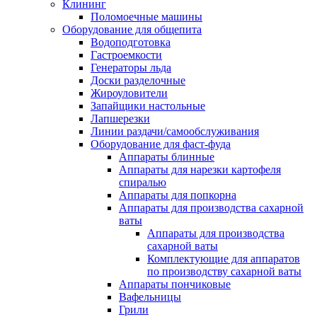
Клининг
Поломоечные машины
Оборудование для общепита
Водоподготовка
Гастроемкости
Генераторы льда
Доски разделочные
Жироуловители
Запайщики настольные
Лапшерезки
Линии раздачи/самообслуживания
Оборудование для фаст-фуда
Аппараты блинные
Аппараты для нарезки картофеля
спиралью
Аппараты для попкорна
Аппараты для производства сахарной
ваты
Аппараты для производства
сахарной ваты
Комплектующие для аппаратов
по производству сахарной ваты
Аппараты пончиковые
Вафельницы
Грили