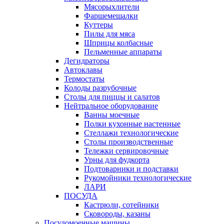
Мясорыхлители
Фаршемешалки
Куттеры
Пилы для мяса
Шприцы колбасные
Пельменные аппараты
Дегидраторы
Автоклавы
Термостаты
Колоды разрубочные
Столы для пиццы и салатов
Нейтральное оборудование
Ванны моечные
Полки кухонные настенные
Стеллажи технологические
Столы производственные
Тележки сервировочные
Урны для фудкорта
Подтоварники и подставки
Рукомойники технологические
ЛАРИ
ПОСУДА
Кастрюли, сотейники
Сковороды, казаны
Посудомоечные машины