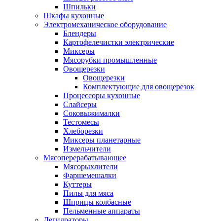
Шпильки
Шкафы кухонные
Электромеханическое оборудование
Блендеры
Картофелечистки электрические
Миксеры
Мясорубки промышленные
Овощерезки
Овощерезки
Комплектующие для овощерезок
Процессоры кухонные
Слайсеры
Соковыжималки
Тестомесы
Хлеборезки
Миксеры планетарные
Измельчители
Мясоперерабатывающее
Мясорыхлители
Фаршемешалки
Куттеры
Пилы для мяса
Шприцы колбасные
Пельменные аппараты
Дегидраторы