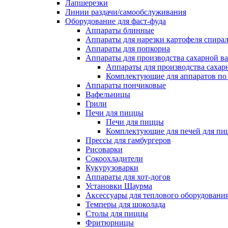
Лапшерезки
Линии раздачи/самообслуживания
Оборудование для фаст-фуда
Аппараты блинные
Аппараты для нарезки картофеля спира
Аппараты для попкорна
Аппараты для производства сахарной в
Аппараты для производства сахар
Комплектующие для аппаратов по 
Аппараты пончиковые
Вафельницы
Грили
Печи для пиццы
Печи для пиццы
Комплектующие для печей для пи
Прессы для гамбургеров
Рисоварки
Сокоохладители
Кукурузоварки
Аппараты для хот-догов
Установки Шаурма
Аксессуары для теплового оборудовани
Темперы для шоколада
Столы для пиццы
Фритюрницы