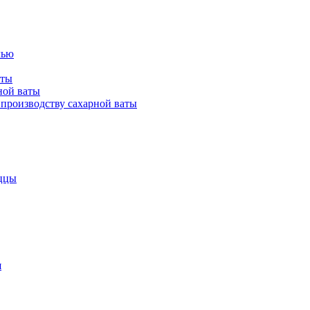
лью
аты
ной ваты
производству сахарной ваты
ццы
я