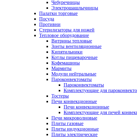
Чебуречницы
Электрошашлычницы
Палатки торговые
Посуда
Противни
Стерилизаторы для ножей
Тепловое оборудование
Витрины тепловые
Зонты вентиляционные
Кипятильники
Котлы пищеварочные
Кофемашины
Мармиты
Модули нейтральные
Пароконвектоматы
Пароконвектоматы
Комплектующие для пароконвекто
Тостеры
Печи конвекционные
Печи конвекционные
Комплектующие для печей конве
Печи микроволновые
Плиты газовые
Плиты индукционные
Плиты электрические