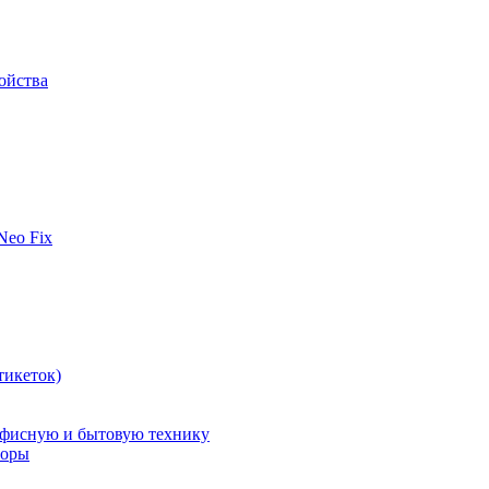
ойства
 Neo Fix
тикеток)
офисную и бытовую технику
поры