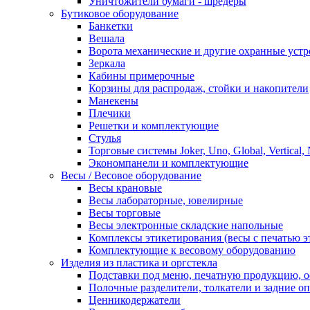
Уничтожители бумаги - шредеры
Бутиковое оборудование
Банкетки
Вешала
Ворота механические и другие охранные устр
Зеркала
Кабины примерочные
Корзины для распродаж, стойки и накопители
Манекены
Плечики
Решетки и комплектующие
Стулья
Торговые системы Joker, Uno, Global, Vertical,
Экономпанели и комплектующие
Весы / Весовое оборудование
Весы крановые
Весы лабораторные, ювелирные
Весы торговые
Весы электронные складские напольные
Комплексы этикетирования (весы с печатью э
Комплектующие к весовому оборудованию
Изделия из пластика и оргстекла
Подставки под меню, печатную продукцию, 
Полочные разделители, толкатели и задние о
Ценникодержатели