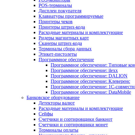
POS-терминалы
Дисплеи покупателя
Клавиатуры программируемые
Принтеры чеков
Принтеры штрих-кода
Расходные материалы и комплектующие
Ридеры магнитных карт
Сканеры штрих-кода
Терминалы сбора данных
Этикет-пистолеты
Программное обеспечение
Программное обеспечение: Типовые к
Программное обеспечение: ilexx
Программное обеспечение: DALION
Программное обеспечение: Клеверенс
Программное обеспечение: 1С-совмест
Программное обеспечение: DataMobile
Банковское оборудование
Детекторы валют
Расходные материалы и комплектующие
Сейфы
Счетчики и сортировщики банкнот
Счетчики и сортировщики монет
Терминалы оплаты