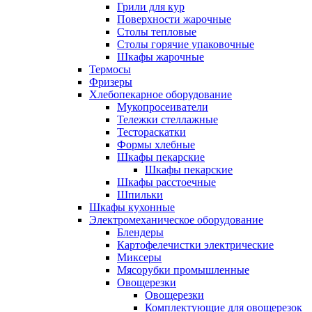
Грили для кур
Поверхности жарочные
Столы тепловые
Столы горячие упаковочные
Шкафы жарочные
Термосы
Фризеры
Хлебопекарное оборудование
Мукопросеиватели
Тележки стеллажные
Тестораскатки
Формы хлебные
Шкафы пекарские
Шкафы пекарские
Шкафы расстоечные
Шпильки
Шкафы кухонные
Электромеханическое оборудование
Блендеры
Картофелечистки электрические
Миксеры
Мясорубки промышленные
Овощерезки
Овощерезки
Комплектующие для овощерезок