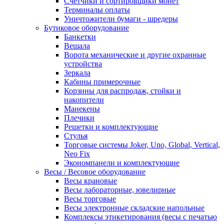
Счетчики и сортировщики монет
Терминалы оплаты
Уничтожители бумаги - шредеры
Бутиковое оборудование
Банкетки
Вешала
Ворота механические и другие охранные
устройства
Зеркала
Кабины примерочные
Корзины для распродаж, стойки и
накопители
Манекены
Плечики
Решетки и комплектующие
Стулья
Торговые системы Joker, Uno, Global, Vertical,
Neo Fix
Экономпанели и комплектующие
Весы / Весовое оборудование
Весы крановые
Весы лабораторные, ювелирные
Весы торговые
Весы электронные складские напольные
Комплексы этикетирования (весы с печатью