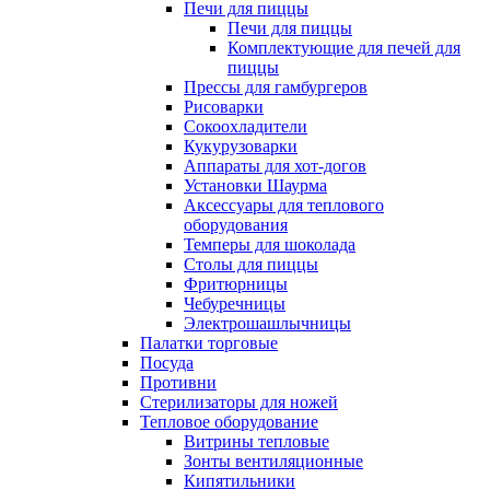
Печи для пиццы
Печи для пиццы
Комплектующие для печей для
пиццы
Прессы для гамбургеров
Рисоварки
Сокоохладители
Кукурузоварки
Аппараты для хот-догов
Установки Шаурма
Аксессуары для теплового
оборудования
Темперы для шоколада
Столы для пиццы
Фритюрницы
Чебуречницы
Электрошашлычницы
Палатки торговые
Посуда
Противни
Стерилизаторы для ножей
Тепловое оборудование
Витрины тепловые
Зонты вентиляционные
Кипятильники