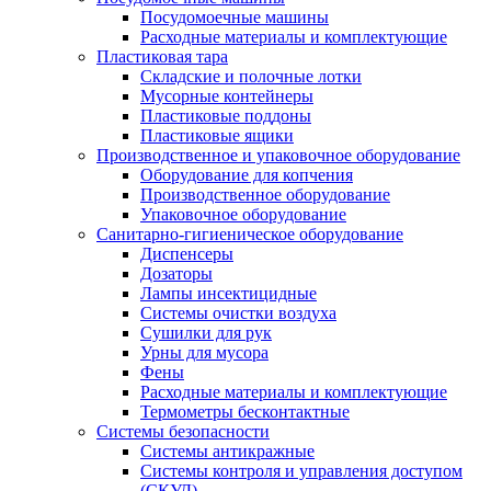
Посудомоечные машины
Расходные материалы и комплектующие
Пластиковая тара
Складские и полочные лотки
Мусорные контейнеры
Пластиковые поддоны
Пластиковые ящики
Производственное и упаковочное оборудование
Оборудование для копчения
Производственное оборудование
Упаковочное оборудование
Санитарно-гигиеническое оборудование
Диспенсеры
Дозаторы
Лампы инсектицидные
Системы очистки воздуха
Сушилки для рук
Урны для мусора
Фены
Расходные материалы и комплектующие
Термометры бесконтактные
Системы безопасности
Системы антикражные
Системы контроля и управления доступом
(СКУД)