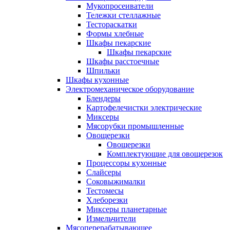
Мукопросеиватели
Тележки стеллажные
Тестораскатки
Формы хлебные
Шкафы пекарские
Шкафы пекарские
Шкафы расстоечные
Шпильки
Шкафы кухонные
Электромеханическое оборудование
Блендеры
Картофелечистки электрические
Миксеры
Мясорубки промышленные
Овощерезки
Овощерезки
Комплектующие для овощерезок
Процессоры кухонные
Слайсеры
Соковыжималки
Тестомесы
Хлеборезки
Миксеры планетарные
Измельчители
Мясоперерабатывающее