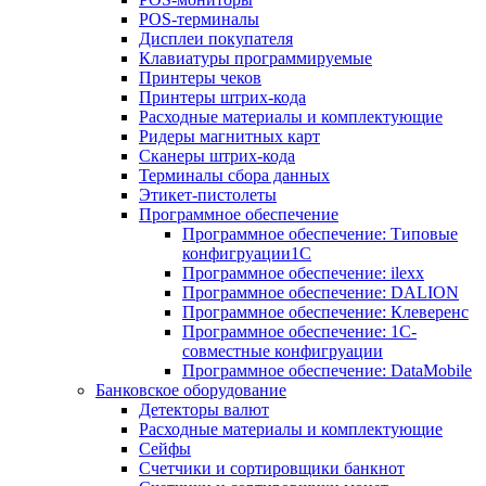
POS-терминалы
Дисплеи покупателя
Клавиатуры программируемые
Принтеры чеков
Принтеры штрих-кода
Расходные материалы и комплектующие
Ридеры магнитных карт
Сканеры штрих-кода
Терминалы сбора данных
Этикет-пистолеты
Программное обеспечение
Программное обеспечение: Типовые
конфигруации1С
Программное обеспечение: ilexx
Программное обеспечение: DALION
Программное обеспечение: Клеверенс
Программное обеспечение: 1С-
совместные конфигруации
Программное обеспечение: DataMobile
Банковское оборудование
Детекторы валют
Расходные материалы и комплектующие
Сейфы
Счетчики и сортировщики банкнот