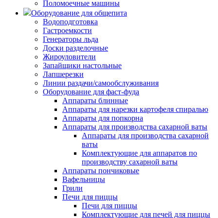
Поломоечные машины
Оборудование для общепита
Водоподготовка
Гастроемкости
Генераторы льда
Доски разделочные
Жироуловители
Запайщики настольные
Лапшерезки
Линии раздачи/самообслуживания
Оборудование для фаст-фуда
Аппараты блинные
Аппараты для нарезки картофеля спиралью
Аппараты для попкорна
Аппараты для производства сахарной ваты
Аппараты для производства сахарной
ваты
Комплектующие для аппаратов по
производству сахарной ваты
Аппараты пончиковые
Вафельницы
Грили
Печи для пиццы
Печи для пиццы
Комплектующие для печей для пиццы