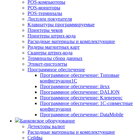
POS-компьютеры
POS-мониторы
POS-терминалы
Дисплеи покупателя
Клавиатуры программируемые
Принтеры чеков
Принтеры штрих-кода
Расходные материалы и комплектующие
Ридеры магнитных карт
Сканеры штрих-кода
Терминалы сбора данных
Этикет-пистолеты
Программное обеспечение
Программное обеспечение: Типовые
конфигруации1С
Программное обеспечение: ilexx
Программное обеспечение: DALION
Программное обеспечение: Клеверенс
Программное обеспечение: 1С-совместные
конфигруации
Программное обеспечение: DataMobile
Банковское оборудование
Детекторы валют
Расходные материалы и комплектующие
Сейфы