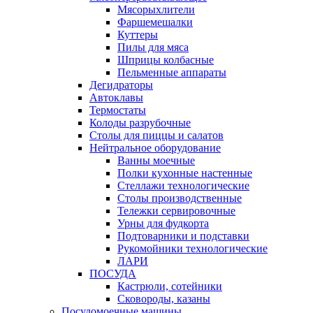
Мясорыхлители
Фаршемешалки
Куттеры
Пилы для мяса
Шприцы колбасные
Пельменные аппараты
Дегидраторы
Автоклавы
Термостаты
Колоды разрубочные
Столы для пиццы и салатов
Нейтральное оборудование
Ванны моечные
Полки кухонные настенные
Стеллажи технологические
Столы производственные
Тележки сервировочные
Урны для фудкорта
Подтоварники и подставки
Рукомойники технологические
ЛАРИ
ПОСУДА
Кастрюли, сотейники
Сковороды, казаны
Посудомоечные машины