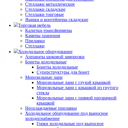
Стеллажи металлические
Стеллажи складские
Стеллажи торговые
Ящики и контейнеры складские
Торговая мебель
Калитки-трансформеры
Камеры хранения
Прилавки
Стеллажи
Холодильное оборудование
Аппараты шоковой заморозки
Бонеты холодильные
Бонеты холодильные
Суперструктуры для бонет
Морозильные лари
Морозильные лари с глухой крышкой
Морозильные лари с крышкой из гнутого
стекла
Морозильные лари с прямой прозрачной
крышкой
Неохлаждаемые прилавки
Холодильное оборудование под выносное
холодоснабжение
Горки холодильные под выносное