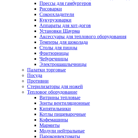
Прессы для гамбургеров
Рисоварки
Сокоохладители
Кукурузоварки
Аппараты для хот-догов
Установки Шаурма
Аксессуары для теплового оборудования
Темперы для шоколада
Столы для пиццы
Фритюрницы
Чебуречницы
Электрошашлычницы
Палатки торговые
Посуда
Противни
Стерилизаторы для ножей
Тепловое оборудование
Витрины тепловые
Зонты вентиляционные
Кипятильники
Котлы пищеварочные
Кофемашины
Мармиты
Модули нейтральные
Пароконвектоматы