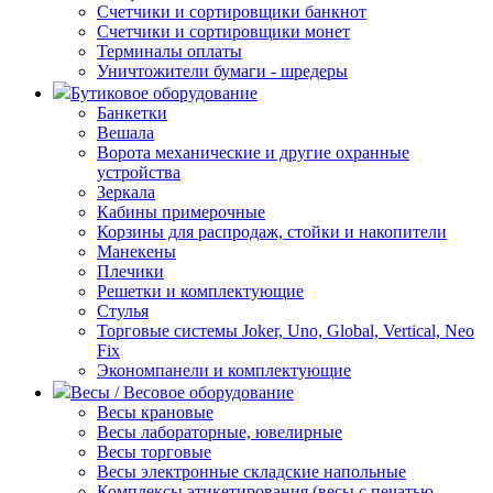
Счетчики и сортировщики банкнот
Счетчики и сортировщики монет
Терминалы оплаты
Уничтожители бумаги - шредеры
Бутиковое оборудование
Банкетки
Вешала
Ворота механические и другие охранные
устройства
Зеркала
Кабины примерочные
Корзины для распродаж, стойки и накопители
Манекены
Плечики
Решетки и комплектующие
Стулья
Торговые системы Joker, Uno, Global, Vertical, Neo
Fix
Экономпанели и комплектующие
Весы / Весовое оборудование
Весы крановые
Весы лабораторные, ювелирные
Весы торговые
Весы электронные складские напольные
Комплексы этикетирования (весы с печатью