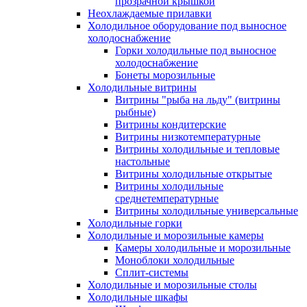
прозрачной крышкой
Неохлаждаемые прилавки
Холодильное оборудование под выносное
холодоснабжение
Горки холодильные под выносное
холодоснабжение
Бонеты морозильные
Холодильные витрины
Витрины "рыба на льду" (витрины
рыбные)
Витрины кондитерские
Витрины низкотемпературные
Витрины холодильные и тепловые
настольные
Витрины холодильные открытые
Витрины холодильные
среднетемпературные
Витрины холодильные универсальные
Холодильные горки
Холодильные и морозильные камеры
Камеры холодильные и морозильные
Моноблоки холодильные
Сплит-системы
Холодильные и морозильные столы
Холодильные шкафы