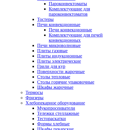
Пароконвектоматы
Комплектующие для
пароконвектоматов
Тостеры
Печи конвекционные
Печи конвекционные
Комплектующие для печей
конвекционных
Печи микроволновые
Плиты газовые
Плиты индукционные
Плиты электрические
Грили для кур
Поверхности жарочные
Столы тепловые
Столы горячие упаковочные
Шкафы жарочные
Термосы
Фризеры
Хлебопекарное оборудование
Мукопросеиватели
Тележки стеллажные
Тестораскатки
Формы хлебные
Шкафы пекарские