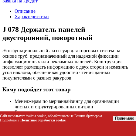
Заявка на кредит
Описание
Характеристики
J 078 Держатель панелей
двусторонний, поворотный
Это функциональный аксессуар для торговых систем на
основе труб, предназначенный для надежной фиксации
информационных или рекламных панелей. Конструкция
позволяет размещать информацию с двух сторон и изменять
угол наклона, обеспечивая удобство чтения данных
покупателями с разных ракурсов.
Кому подойдет этот товар
Менеджерам по мерчандайзингу для организации
чистых и структурированных витрин
Владельцам розничных магазинов (супермаркеты,
Сайт использует файлы cookie, обрабатываемые Вашим браузером.
аптеки, магазины электроники) для маркировки цен и
Принимаю
Подробнее в
Политике обработки cookie
.
акций
Сотрудникам складов и логистических центров для
обозначения зон хранения