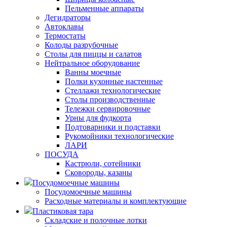
Пельменные аппараты
Дегидраторы
Автоклавы
Термостаты
Колоды разрубочные
Столы для пиццы и салатов
Нейтральное оборудование
Ванны моечные
Полки кухонные настенные
Стеллажи технологические
Столы производственные
Тележки сервировочные
Урны для фудкорта
Подтоварники и подставки
Рукомойники технологические
ЛАРИ
ПОСУДА
Кастрюли, сотейники
Сковороды, казаны
Посудомоечные машины
Посудомоечные машины
Расходные материалы и комплектующие
Пластиковая тара
Складские и полочные лотки