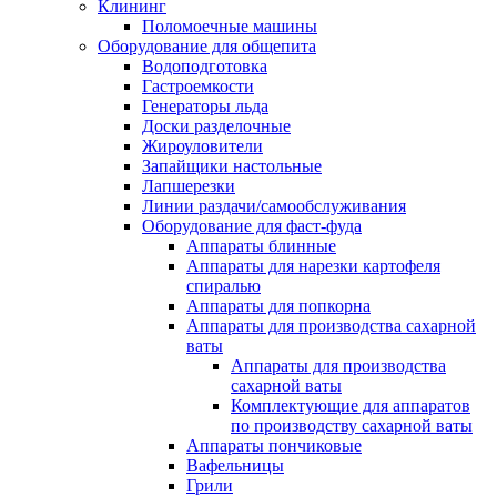
Клининг
Поломоечные машины
Оборудование для общепита
Водоподготовка
Гастроемкости
Генераторы льда
Доски разделочные
Жироуловители
Запайщики настольные
Лапшерезки
Линии раздачи/самообслуживания
Оборудование для фаст-фуда
Аппараты блинные
Аппараты для нарезки картофеля
спиралью
Аппараты для попкорна
Аппараты для производства сахарной
ваты
Аппараты для производства
сахарной ваты
Комплектующие для аппаратов
по производству сахарной ваты
Аппараты пончиковые
Вафельницы
Грили