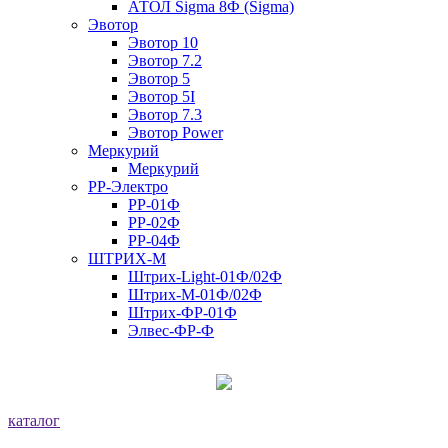
АТОЛ Sigma 8Ф (Sigma)
Эвотор
Эвотор 10
Эвотор 7.2
Эвотор 5
Эвотор 5I
Эвотор 7.3
Эвотор Power
Меркурий
Меркурий
РР-Электро
РР-01Ф
РР-02Ф
РР-04Ф
ШТРИХ-М
Штрих-Light-01Ф/02Ф
Штрих-М-01Ф/02Ф
Штрих-ФР-01Ф
Элвес-ФР-Ф
каталог