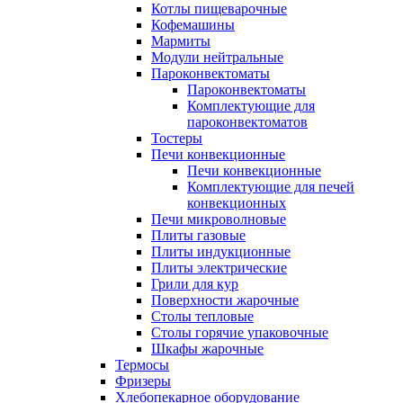
Котлы пищеварочные
Кофемашины
Мармиты
Модули нейтральные
Пароконвектоматы
Пароконвектоматы
Комплектующие для
пароконвектоматов
Тостеры
Печи конвекционные
Печи конвекционные
Комплектующие для печей
конвекционных
Печи микроволновые
Плиты газовые
Плиты индукционные
Плиты электрические
Грили для кур
Поверхности жарочные
Столы тепловые
Столы горячие упаковочные
Шкафы жарочные
Термосы
Фризеры
Хлебопекарное оборудование