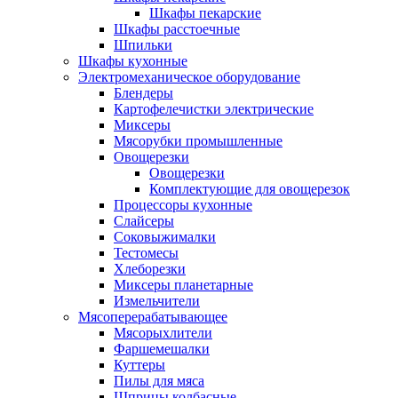
Шкафы пекарские
Шкафы расстоечные
Шпильки
Шкафы кухонные
Электромеханическое оборудование
Блендеры
Картофелечистки электрические
Миксеры
Мясорубки промышленные
Овощерезки
Овощерезки
Комплектующие для овощерезок
Процессоры кухонные
Слайсеры
Соковыжималки
Тестомесы
Хлеборезки
Миксеры планетарные
Измельчители
Мясоперерабатывающее
Мясорыхлители
Фаршемешалки
Куттеры
Пилы для мяса
Шприцы колбасные