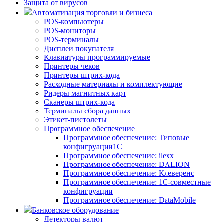
Защита от вирусов
Автоматизация торговли и бизнеса
POS-компьютеры
POS-мониторы
POS-терминалы
Дисплеи покупателя
Клавиатуры программируемые
Принтеры чеков
Принтеры штрих-кода
Расходные материалы и комплектующие
Ридеры магнитных карт
Сканеры штрих-кода
Терминалы сбора данных
Этикет-пистолеты
Программное обеспечение
Программное обеспечение: Типовые
конфигруации1С
Программное обеспечение: ilexx
Программное обеспечение: DALION
Программное обеспечение: Клеверенс
Программное обеспечение: 1С-совместные
конфигруации
Программное обеспечение: DataMobile
Банковское оборудование
Детекторы валют