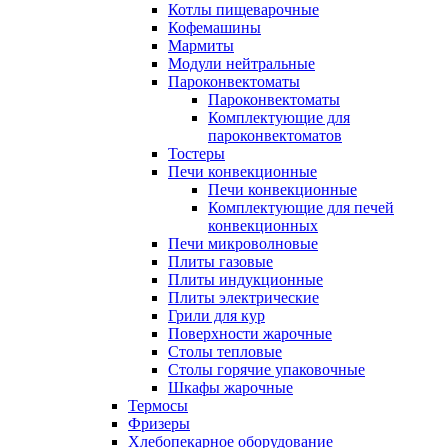
Котлы пищеварочные
Кофемашины
Мармиты
Модули нейтральные
Пароконвектоматы
Пароконвектоматы
Комплектующие для
пароконвектоматов
Тостеры
Печи конвекционные
Печи конвекционные
Комплектующие для печей
конвекционных
Печи микроволновые
Плиты газовые
Плиты индукционные
Плиты электрические
Грили для кур
Поверхности жарочные
Столы тепловые
Столы горячие упаковочные
Шкафы жарочные
Термосы
Фризеры
Хлебопекарное оборудование