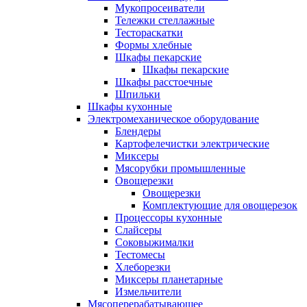
Мукопросеиватели
Тележки стеллажные
Тестораскатки
Формы хлебные
Шкафы пекарские
Шкафы пекарские
Шкафы расстоечные
Шпильки
Шкафы кухонные
Электромеханическое оборудование
Блендеры
Картофелечистки электрические
Миксеры
Мясорубки промышленные
Овощерезки
Овощерезки
Комплектующие для овощерезок
Процессоры кухонные
Слайсеры
Соковыжималки
Тестомесы
Хлеборезки
Миксеры планетарные
Измельчители
Мясоперерабатывающее