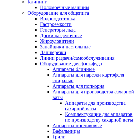
Клининг
Поломоечные машины
Оборудование для общепита
Водоподготовка
Гастроемкости
Генераторы льда
Доски разделочные
Жироуловители
Запайщики настольные
Лапшерезки
Линии раздачи/самообслуживания
Оборудование для фаст-фуда
Аппараты блинные
Аппараты для нарезки картофеля
спиралью
Аппараты для попкорна
Аппараты для производства сахарной
ваты
Аппараты для производства
сахарной ваты
Комплектующие для аппаратов
по производству сахарной ваты
Аппараты пончиковые
Вафельницы
Грили