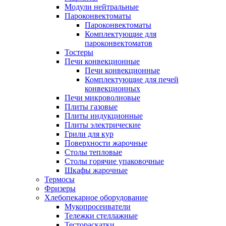
Модули нейтральные
Пароконвектоматы
Пароконвектоматы
Комплектующие для
пароконвектоматов
Тостеры
Печи конвекционные
Печи конвекционные
Комплектующие для печей
конвекционных
Печи микроволновые
Плиты газовые
Плиты индукционные
Плиты электрические
Грили для кур
Поверхности жарочные
Столы тепловые
Столы горячие упаковочные
Шкафы жарочные
Термосы
Фризеры
Хлебопекарное оборудование
Мукопросеиватели
Тележки стеллажные
Тестораскатки