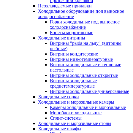
прозрачной крышкой
Неохлаждаемые прилавки
Холодильное оборудование под выносное
холодоснабжение
Горки холодильные под выносное
холодоснабжение
Бонеты морозильные
Холодильные витрины
Витрины "рыба на льду" (витрины
рыбные)
Витрины кондитерские
Витрины низкотемпературные
Витрины холодильные и тепловые
настольные
Витрины холодильные открытые
Витрины холодильные
среднетемпературные
Витрины холодильные универсальные
Холодильные горки
Холодильные и морозильные камеры
Камеры холодильные и морозильные
Моноблоки холодильные
Сплит-системы
Холодильные и морозильные столы
Холодильные шкафы