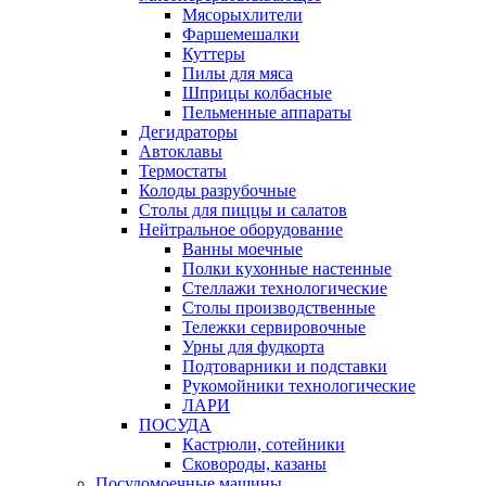
Мясорыхлители
Фаршемешалки
Куттеры
Пилы для мяса
Шприцы колбасные
Пельменные аппараты
Дегидраторы
Автоклавы
Термостаты
Колоды разрубочные
Столы для пиццы и салатов
Нейтральное оборудование
Ванны моечные
Полки кухонные настенные
Стеллажи технологические
Столы производственные
Тележки сервировочные
Урны для фудкорта
Подтоварники и подставки
Рукомойники технологические
ЛАРИ
ПОСУДА
Кастрюли, сотейники
Сковороды, казаны
Посудомоечные машины