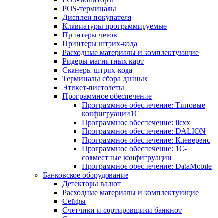
POS-терминалы
Дисплеи покупателя
Клавиатуры программируемые
Принтеры чеков
Принтеры штрих-кода
Расходные материалы и комплектующие
Ридеры магнитных карт
Сканеры штрих-кода
Терминалы сбора данных
Этикет-пистолеты
Программное обеспечение
Программное обеспечение: Типовые
конфигруации1С
Программное обеспечение: ilexx
Программное обеспечение: DALION
Программное обеспечение: Клеверенс
Программное обеспечение: 1С-
совместные конфигруации
Программное обеспечение: DataMobile
Банковское оборудование
Детекторы валют
Расходные материалы и комплектующие
Сейфы
Счетчики и сортировщики банкнот