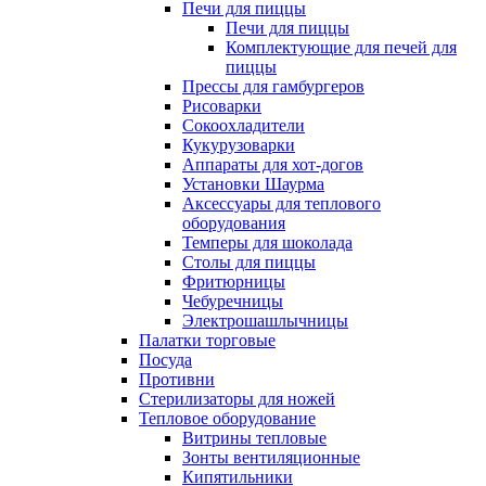
Печи для пиццы
Печи для пиццы
Комплектующие для печей для
пиццы
Прессы для гамбургеров
Рисоварки
Сокоохладители
Кукурузоварки
Аппараты для хот-догов
Установки Шаурма
Аксессуары для теплового
оборудования
Темперы для шоколада
Столы для пиццы
Фритюрницы
Чебуречницы
Электрошашлычницы
Палатки торговые
Посуда
Противни
Стерилизаторы для ножей
Тепловое оборудование
Витрины тепловые
Зонты вентиляционные
Кипятильники