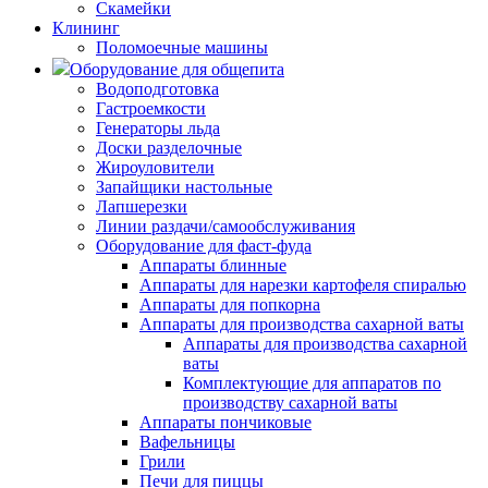
Скамейки
Клининг
Поломоечные машины
Оборудование для общепита
Водоподготовка
Гастроемкости
Генераторы льда
Доски разделочные
Жироуловители
Запайщики настольные
Лапшерезки
Линии раздачи/самообслуживания
Оборудование для фаст-фуда
Аппараты блинные
Аппараты для нарезки картофеля спиралью
Аппараты для попкорна
Аппараты для производства сахарной ваты
Аппараты для производства сахарной
ваты
Комплектующие для аппаратов по
производству сахарной ваты
Аппараты пончиковые
Вафельницы
Грили
Печи для пиццы