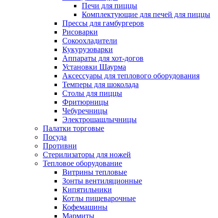
Печи для пиццы
Комплектующие для печей для пиццы
Прессы для гамбургеров
Рисоварки
Сокоохладители
Кукурузоварки
Аппараты для хот-догов
Установки Шаурма
Аксессуары для теплового оборудования
Темперы для шоколада
Столы для пиццы
Фритюрницы
Чебуречницы
Электрошашлычницы
Палатки торговые
Посуда
Противни
Стерилизаторы для ножей
Тепловое оборудование
Витрины тепловые
Зонты вентиляционные
Кипятильники
Котлы пищеварочные
Кофемашины
Мармиты