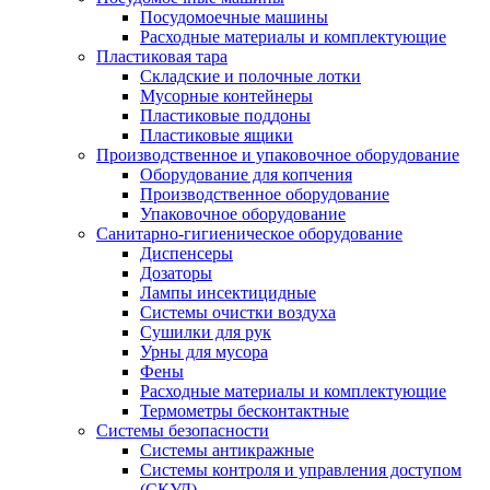
Посудомоечные машины
Расходные материалы и комплектующие
Пластиковая тара
Складские и полочные лотки
Мусорные контейнеры
Пластиковые поддоны
Пластиковые ящики
Производственное и упаковочное оборудование
Оборудование для копчения
Производственное оборудование
Упаковочное оборудование
Санитарно-гигиеническое оборудование
Диспенсеры
Дозаторы
Лампы инсектицидные
Системы очистки воздуха
Сушилки для рук
Урны для мусора
Фены
Расходные материалы и комплектующие
Термометры бесконтактные
Системы безопасности
Системы антикражные
Системы контроля и управления доступом
(СКУД)