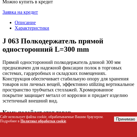
Можно купить в кредит
Заявка на кредит
Описание
Характеристики
J 063 Полкодержатель прямой
односторонний L=300 mm
Прямой односторонний полкодержатель длиной 300 мм
предназначен для надежной фиксации полок в торговых
системах, гардеробных и складских помещениях.
Конструкция обеспечивает стабильную опору для хранения
товаров или личных вещей, эффективно utilizing вертикальное
пространство трубчатых стеллажей. Хромированное
покрытие защищает металл от коррозии и придает изделию
эстетичный внешний вид.
Кому подойдет этот товар
Сайт использует файлы cookie, обрабатываемые Вашим браузером.
Принимаю
Подробнее в
Политике обработки cookie
.
Владельцам магазинов и торговых точек для
организации витрин и стеллажей
Управляющим складами и логистическими центрами