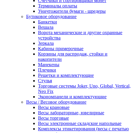
Счетчики и сортировщики монет
Терминалы оплаты
Уничтожители бумаги - шредеры
Бутиковое оборудование
Банкетки
Вешала
Ворота механические и другие охранные
устройства
Зеркала
Кабины примерочные
Корзины для распродаж, стойки и
накопители
Манекены
Плечики
Решетки и комплектующие
Стулья
Торговые системы Joker, Uno, Global, Vertical,
Neo Fix
Экономпанели и комплектующие
Весы / Весовое оборудование
Весы крановые
Весы лабораторные, ювелирные
Весы торговые
Весы электронные складские напольные
Комплексы этикетирования (весы с печатью