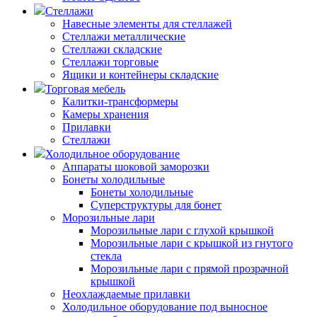
Стеллажи
Навесные элементы для стеллажей
Стеллажи металлические
Стеллажи складские
Стеллажи торговые
Ящики и контейнеры складские
Торговая мебель
Калитки-трансформеры
Камеры хранения
Прилавки
Стеллажи
Холодильное оборудование
Аппараты шоковой заморозки
Бонеты холодильные
Бонеты холодильные
Суперструктуры для бонет
Морозильные лари
Морозильные лари с глухой крышкой
Морозильные лари с крышкой из гнутого
стекла
Морозильные лари с прямой прозрачной
крышкой
Неохлаждаемые прилавки
Холодильное оборудование под выносное