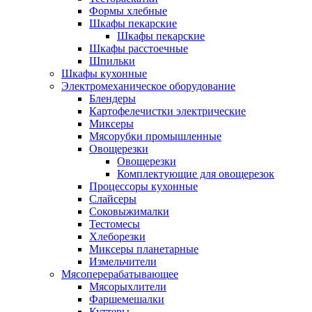
Формы хлебные
Шкафы пекарские
Шкафы пекарские
Шкафы расстоечные
Шпильки
Шкафы кухонные
Электромеханическое оборудование
Блендеры
Картофелечистки электрические
Миксеры
Мясорубки промышленные
Овощерезки
Овощерезки
Комплектующие для овощерезок
Процессоры кухонные
Слайсеры
Соковыжималки
Тестомесы
Хлеборезки
Миксеры планетарные
Измельчители
Мясоперерабатывающее
Мясорыхлители
Фаршемешалки
Куттеры