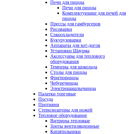
Печи для пиццы
Печи для пиццы
Комплектующие для печей для
пиццы
Прессы для гамбургеров
Рисоварки
Сокоохладители
Кукурузоварки
Аппараты для хот-догов
Установки Шаурма
Аксессуары для теплового
оборудования
Темперы для шоколада
Столы для пиццы
Фритюрницы
Чебуречницы
Электрошашлычницы
Палатки торговые
Посуда
Противни
Стерилизаторы для ножей
Тепловое оборудование
Витрины тепловые
Зонты вентиляционные
Кипятильники