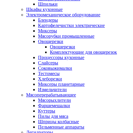
Шпильки
Шкафы кухонные
Электромеханическое оборудование
Блендеры
Картофелечистки электрические
Миксеры
Мясорубки промышленные
Овощерезки
Овощерезки
Комплектующие для овощерезок
Процессоры кухонные
Слайсеры
Соковыжималки
Тестомесы
Хлеборезки
Миксеры планетарные
Измельчители
Мясоперерабатывающее
Мясорыхлители
Фаршемешалки
Куттеры
Пилы для мяса
Шприцы колбасные
Пельменные аппараты
Дегидраторы