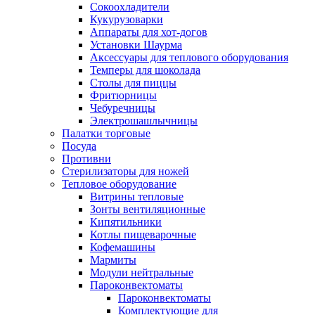
Сокоохладители
Кукурузоварки
Аппараты для хот-догов
Установки Шаурма
Аксессуары для теплового оборудования
Темперы для шоколада
Столы для пиццы
Фритюрницы
Чебуречницы
Электрошашлычницы
Палатки торговые
Посуда
Противни
Стерилизаторы для ножей
Тепловое оборудование
Витрины тепловые
Зонты вентиляционные
Кипятильники
Котлы пищеварочные
Кофемашины
Мармиты
Модули нейтральные
Пароконвектоматы
Пароконвектоматы
Комплектующие для