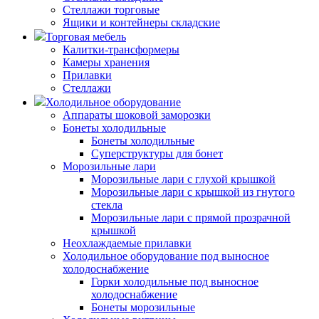
Стеллажи торговые
Ящики и контейнеры складские
Торговая мебель
Калитки-трансформеры
Камеры хранения
Прилавки
Стеллажи
Холодильное оборудование
Аппараты шоковой заморозки
Бонеты холодильные
Бонеты холодильные
Суперструктуры для бонет
Морозильные лари
Морозильные лари с глухой крышкой
Морозильные лари с крышкой из гнутого
стекла
Морозильные лари с прямой прозрачной
крышкой
Неохлаждаемые прилавки
Холодильное оборудование под выносное
холодоснабжение
Горки холодильные под выносное
холодоснабжение
Бонеты морозильные