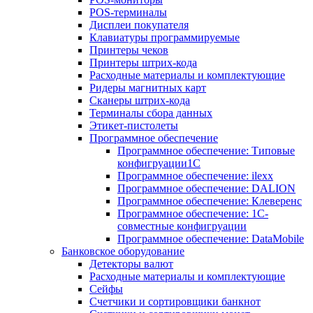
POS-терминалы
Дисплеи покупателя
Клавиатуры программируемые
Принтеры чеков
Принтеры штрих-кода
Расходные материалы и комплектующие
Ридеры магнитных карт
Сканеры штрих-кода
Терминалы сбора данных
Этикет-пистолеты
Программное обеспечение
Программное обеспечение: Типовые
конфигруации1С
Программное обеспечение: ilexx
Программное обеспечение: DALION
Программное обеспечение: Клеверенс
Программное обеспечение: 1С-
совместные конфигруации
Программное обеспечение: DataMobile
Банковское оборудование
Детекторы валют
Расходные материалы и комплектующие
Сейфы
Счетчики и сортировщики банкнот