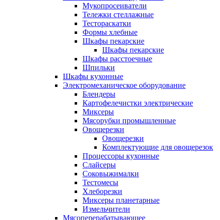
Мукопросеиватели
Тележки стеллажные
Тестораскатки
Формы хлебные
Шкафы пекарские
Шкафы пекарские
Шкафы расстоечные
Шпильки
Шкафы кухонные
Электромеханическое оборудование
Блендеры
Картофелечистки электрические
Миксеры
Мясорубки промышленные
Овощерезки
Овощерезки
Комплектующие для овощерезок
Процессоры кухонные
Слайсеры
Соковыжималки
Тестомесы
Хлеборезки
Миксеры планетарные
Измельчители
Мясоперерабатывающее