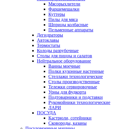
Мясорыхлители
Фаршемешалки
Куттеры
Пилы для мяса
Шприцы колбасные
Пельменные аппараты
Дегидраторы
Автоклавы
Термостаты
Колоды разрубочные
Столы для пиццы и салатов
Нейтральное оборудование
Ванны моечные
Полки кухонные настенные
Стеллажи технологические
Столы производственные
Тележки сервировочные
Урны для фудкорта
Подтоварники и подставки
Рукомойники технологические
ЛАРИ
ПОСУДА
Кастрюли, сотейники
Сковороды, казаны
Посудомоечные машины