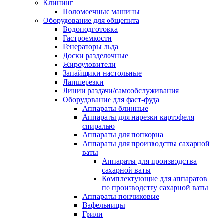
Клининг
Поломоечные машины
Оборудование для общепита
Водоподготовка
Гастроемкости
Генераторы льда
Доски разделочные
Жироуловители
Запайщики настольные
Лапшерезки
Линии раздачи/самообслуживания
Оборудование для фаст-фуда
Аппараты блинные
Аппараты для нарезки картофеля
спиралью
Аппараты для попкорна
Аппараты для производства сахарной
ваты
Аппараты для производства
сахарной ваты
Комплектующие для аппаратов
по производству сахарной ваты
Аппараты пончиковые
Вафельницы
Грили