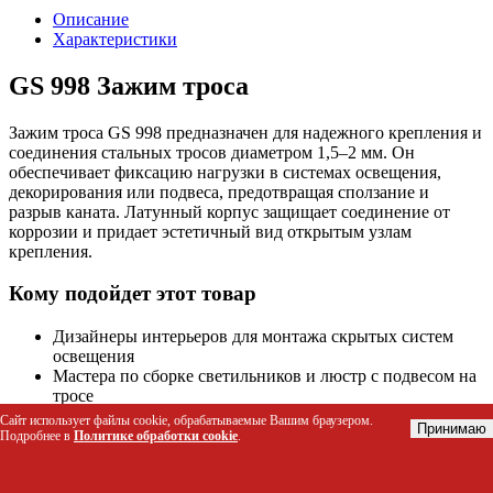
Описание
Характеристики
GS 998 Зажим троса
Зажим троса GS 998 предназначен для надежного крепления и
соединения стальных тросов диаметром 1,5–2 мм. Он
обеспечивает фиксацию нагрузки в системах освещения,
декорирования или подвеса, предотвращая сползание и
разрыв каната. Латунный корпус защищает соединение от
коррозии и придает эстетичный вид открытым узлам
крепления.
Кому подойдет этот товар
Дизайнеры интерьеров для монтажа скрытых систем
освещения
Мастера по сборке светильников и люстр с подвесом на
тросе
Декораторы для создания объемных инсталляций и
Сайт использует файлы cookie, обрабатываемые Вашим браузером.
Принимаю
гирлянд
Подробнее в
Политике обработки cookie
.
Строители и монтажники при установке временных или
постоянных подвесных конструкций