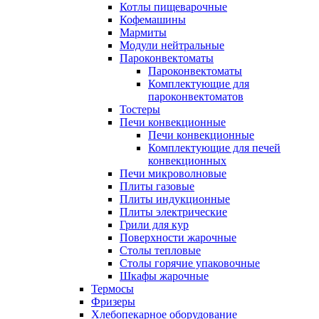
Котлы пищеварочные
Кофемашины
Мармиты
Модули нейтральные
Пароконвектоматы
Пароконвектоматы
Комплектующие для
пароконвектоматов
Тостеры
Печи конвекционные
Печи конвекционные
Комплектующие для печей
конвекционных
Печи микроволновые
Плиты газовые
Плиты индукционные
Плиты электрические
Грили для кур
Поверхности жарочные
Столы тепловые
Столы горячие упаковочные
Шкафы жарочные
Термосы
Фризеры
Хлебопекарное оборудование