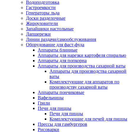
Водоподготовка
Гастроемкости
Генераторы льда
Доски разделочные
Жироуловители
Запайщики настольные
Лапшерезки
Линии раздачи/самообслуживания
Оборудование для фаст-фуда
Аппараты блинные
Аппараты для нарезки картофеля спиралью
Аппараты для попкорна
Аппараты для производства сахарной ваты
Аппараты для производства сахарной
ваты
Комплектующие для аппаратов по
производству сахарной ваты
Аппараты пончиковые
Вафельницы
Грили
Печи для пиццы
Печи для пиццы
Комплектующие для печей для пиццы
Прессы для гамбургеров
Рисоварки