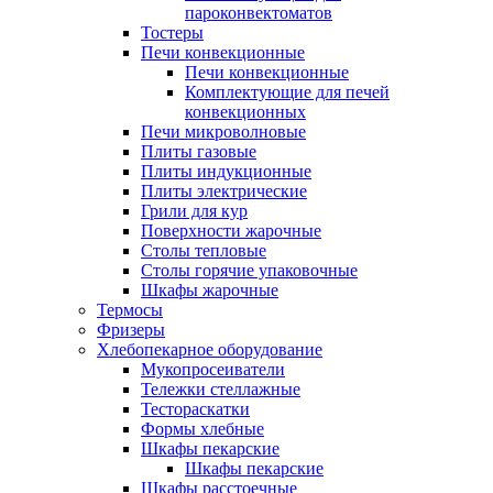
пароконвектоматов
Тостеры
Печи конвекционные
Печи конвекционные
Комплектующие для печей
конвекционных
Печи микроволновые
Плиты газовые
Плиты индукционные
Плиты электрические
Грили для кур
Поверхности жарочные
Столы тепловые
Столы горячие упаковочные
Шкафы жарочные
Термосы
Фризеры
Хлебопекарное оборудование
Мукопросеиватели
Тележки стеллажные
Тестораскатки
Формы хлебные
Шкафы пекарские
Шкафы пекарские
Шкафы расстоечные