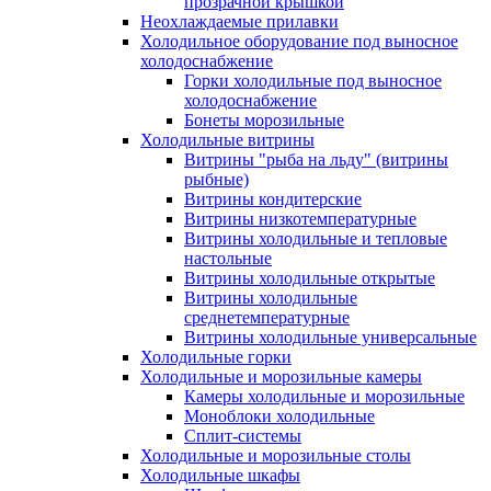
прозрачной крышкой
Неохлаждаемые прилавки
Холодильное оборудование под выносное
холодоснабжение
Горки холодильные под выносное
холодоснабжение
Бонеты морозильные
Холодильные витрины
Витрины "рыба на льду" (витрины
рыбные)
Витрины кондитерские
Витрины низкотемпературные
Витрины холодильные и тепловые
настольные
Витрины холодильные открытые
Витрины холодильные
среднетемпературные
Витрины холодильные универсальные
Холодильные горки
Холодильные и морозильные камеры
Камеры холодильные и морозильные
Моноблоки холодильные
Сплит-системы
Холодильные и морозильные столы
Холодильные шкафы