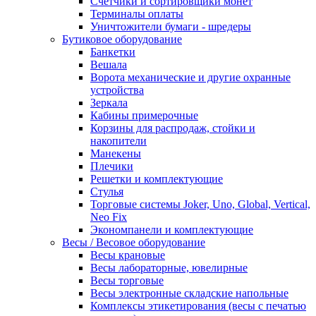
Счетчики и сортировщики монет
Терминалы оплаты
Уничтожители бумаги - шредеры
Бутиковое оборудование
Банкетки
Вешала
Ворота механические и другие охранные
устройства
Зеркала
Кабины примерочные
Корзины для распродаж, стойки и
накопители
Манекены
Плечики
Решетки и комплектующие
Стулья
Торговые системы Joker, Uno, Global, Vertical,
Neo Fix
Экономпанели и комплектующие
Весы / Весовое оборудование
Весы крановые
Весы лабораторные, ювелирные
Весы торговые
Весы электронные складские напольные
Комплексы этикетирования (весы с печатью