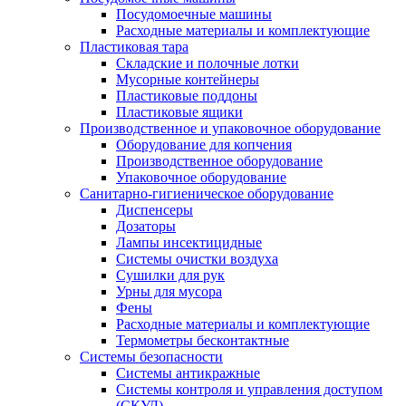
Посудомоечные машины
Расходные материалы и комплектующие
Пластиковая тара
Складские и полочные лотки
Мусорные контейнеры
Пластиковые поддоны
Пластиковые ящики
Производственное и упаковочное оборудование
Оборудование для копчения
Производственное оборудование
Упаковочное оборудование
Санитарно-гигиеническое оборудование
Диспенсеры
Дозаторы
Лампы инсектицидные
Системы очистки воздуха
Сушилки для рук
Урны для мусора
Фены
Расходные материалы и комплектующие
Термометры бесконтактные
Системы безопасности
Системы антикражные
Системы контроля и управления доступом
(СКУД)