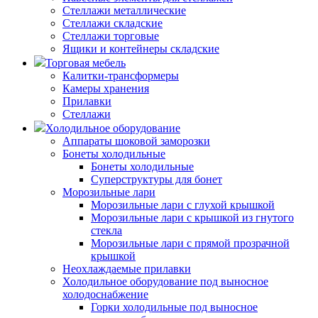
Стеллажи металлические
Стеллажи складские
Стеллажи торговые
Ящики и контейнеры складские
Торговая мебель
Калитки-трансформеры
Камеры хранения
Прилавки
Стеллажи
Холодильное оборудование
Аппараты шоковой заморозки
Бонеты холодильные
Бонеты холодильные
Суперструктуры для бонет
Морозильные лари
Морозильные лари с глухой крышкой
Морозильные лари с крышкой из гнутого
стекла
Морозильные лари с прямой прозрачной
крышкой
Неохлаждаемые прилавки
Холодильное оборудование под выносное
холодоснабжение
Горки холодильные под выносное