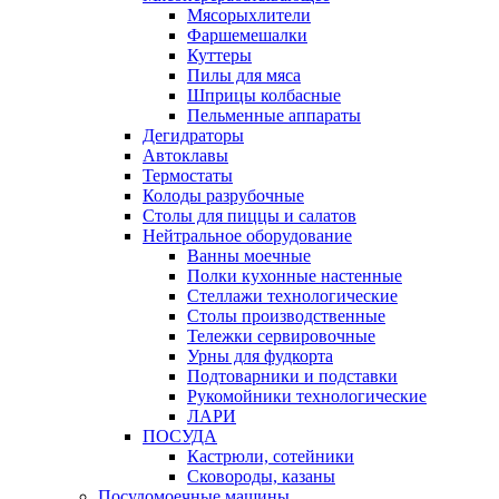
Мясорыхлители
Фаршемешалки
Куттеры
Пилы для мяса
Шприцы колбасные
Пельменные аппараты
Дегидраторы
Автоклавы
Термостаты
Колоды разрубочные
Столы для пиццы и салатов
Нейтральное оборудование
Ванны моечные
Полки кухонные настенные
Стеллажи технологические
Столы производственные
Тележки сервировочные
Урны для фудкорта
Подтоварники и подставки
Рукомойники технологические
ЛАРИ
ПОСУДА
Кастрюли, сотейники
Сковороды, казаны
Посудомоечные машины