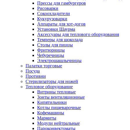
Прессы для гамбургеров
Рисоварки
Сокоохладители
Кукурузоварки
Аппараты для хот-догов
Установки Шаурма
Аксессуары для теплового оборудования
Темперы для шоколада
Столы для пиццы
Фритюрницы
Чебуречницы
Электрошашлычницы
Палатки торговые
Посуда
Противни
Стерилизаторы для ножей
Тепловое оборудование
Витрины тепловые
Зонты вентиляционные
Кипятильники
Котлы пищеварочные
Кофемашины
Мармиты
Модули нейтральные
Пароконвектоматы