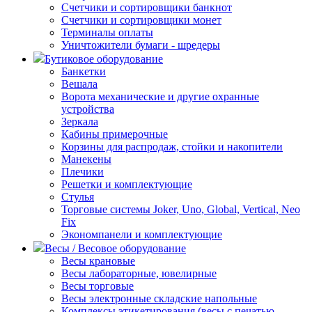
Счетчики и сортировщики банкнот
Счетчики и сортировщики монет
Терминалы оплаты
Уничтожители бумаги - шредеры
Бутиковое оборудование
Банкетки
Вешала
Ворота механические и другие охранные
устройства
Зеркала
Кабины примерочные
Корзины для распродаж, стойки и накопители
Манекены
Плечики
Решетки и комплектующие
Стулья
Торговые системы Joker, Uno, Global, Vertical, Neo
Fix
Экономпанели и комплектующие
Весы / Весовое оборудование
Весы крановые
Весы лабораторные, ювелирные
Весы торговые
Весы электронные складские напольные
Комплексы этикетирования (весы с печатью