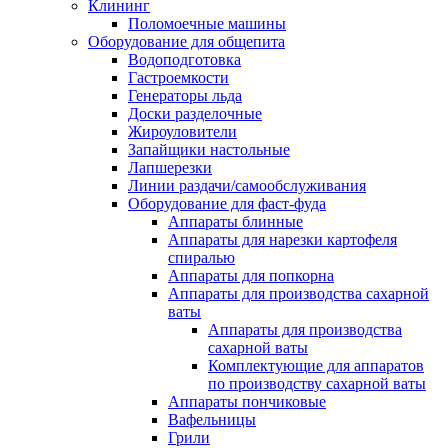
Клининг
Поломоечные машины
Оборудование для общепита
Водоподготовка
Гастроемкости
Генераторы льда
Доски разделочные
Жироуловители
Запайщики настольные
Лапшерезки
Линии раздачи/самообслуживания
Оборудование для фаст-фуда
Аппараты блинные
Аппараты для нарезки картофеля
спиралью
Аппараты для попкорна
Аппараты для производства сахарной
ваты
Аппараты для производства
сахарной ваты
Комплектующие для аппаратов
по производству сахарной ваты
Аппараты пончиковые
Вафельницы
Грили