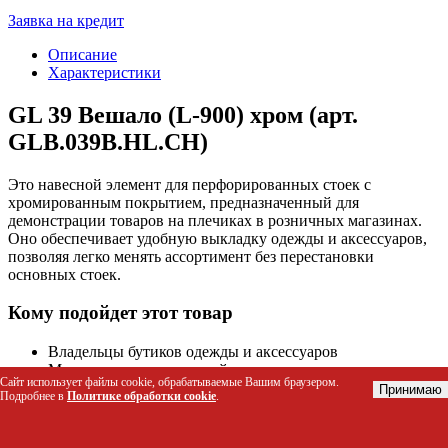
Заявка на кредит
Описание
Характеристики
GL 39 Вешало (L-900) хром (арт.
GLB.039B.HL.CH)
Это навесной элемент для перфорированных стоек с
хромированным покрытием, предназначенный для
демонстрации товаров на плечиках в розничных магазинах.
Оно обеспечивает удобную выкладку одежды и аксессуаров,
позволяя легко менять ассортимент без перестановки
основных стоек.
Кому подойдет этот товар
Владельцы бутиков одежды и аксессуаров
Менеджеры по мерчандайзингу в торговых центрах
Сайт использует файлы cookie, обрабатываемые Вашим браузером.
Дизайнеры интерьеров розничных магазинов
Принимаю
Подробнее в
Политике обработки cookie
.
Представители брендов, использующие системы Global,
Four или Roto