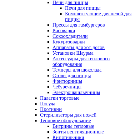
Печи для пиццы
Печи для пиццы
Комплектующие для печей для
пиццы
Прессы для гамбургеров
Рисоварки
Сокоохладители
Кукурузоварки
Аппараты для хот-догов
Установки Шаурма
Аксессуары для теплового
оборудования
Темперы для шоколада
Столы для пиццы
Фритюрницы
Чебуречницы
Электрошашлычницы
Палатки торговые
Посуда
Противни
Стерилизаторы для ножей
Тепловое оборудование
Витрины тепловые
Зонты вентиляционные
Кипятильники