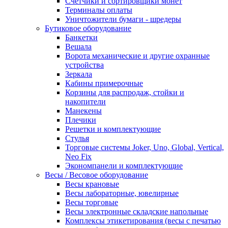
Счетчики и сортировщики монет
Терминалы оплаты
Уничтожители бумаги - шредеры
Бутиковое оборудование
Банкетки
Вешала
Ворота механические и другие охранные
устройства
Зеркала
Кабины примерочные
Корзины для распродаж, стойки и
накопители
Манекены
Плечики
Решетки и комплектующие
Стулья
Торговые системы Joker, Uno, Global, Vertical,
Neo Fix
Экономпанели и комплектующие
Весы / Весовое оборудование
Весы крановые
Весы лабораторные, ювелирные
Весы торговые
Весы электронные складские напольные
Комплексы этикетирования (весы с печатью