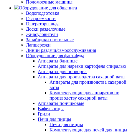
Поломоечные машины
Оборудование для общепита
Водоподготовка
Гастроемкости
Генераторы льда
Доски разделочные
Жироуловители
Запайщики настольные
Лапшерезки
Линии раздачи/самообслуживания
Оборудование для фаст-фуда
Аппараты блинные
Аппараты для нарезки картофеля спиралью
Аппараты для попкорна
Аппараты для производства сахарной ваты
Аппараты для производства сахарной
ваты
Комплектующие для аппаратов по
производству сахарной ваты
Аппараты пончиковые
Вафельницы
Грили
Печи для пиццы
Печи для пиццы
Комплектующие для печей для пиццы