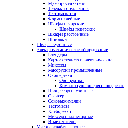
Мукопросеиватели
Тележки стеллажные
Тестораскатки
Формы хлебные
Шкафы пекарские
Шкафы пекарские
Шкафы расстоечные
Шпильки
Шкафы кухонные
Электромеханическое оборудование
Блендеры
Картофелечистки электрические
Миксеры
Мясорубки промышленные
Овощерезки
Овощерезки
Комплектующие для овощерезок
Процессоры кухонные
Слайсеры
Соковыжималки
Тестомесы
Хлеборезки
Миксеры планетарные
Измельчители
Мясоперерабатывающее