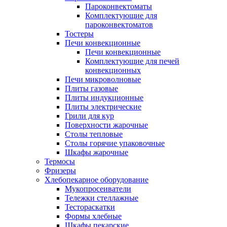
Пароконвектоматы
Комплектующие для
пароконвектоматов
Тостеры
Печи конвекционные
Печи конвекционные
Комплектующие для печей
конвекционных
Печи микроволновые
Плиты газовые
Плиты индукционные
Плиты электрические
Грили для кур
Поверхности жарочные
Столы тепловые
Столы горячие упаковочные
Шкафы жарочные
Термосы
Фризеры
Хлебопекарное оборудование
Мукопросеиватели
Тележки стеллажные
Тестораскатки
Формы хлебные
Шкафы пекарские