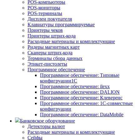
POS-компьютеры
POS-мониторы
POS-терминалы
Дисплеи покупателя
Клавиатуры программируемые
Принтеры чеков
Принтеры штрих-кода
Расходные материалы и комплектующие
Ридеры магнитных карт
Сканеры штрих-кода
Терминалы сбора данных
Этикет-пистолеты
Программное обеспечение
Программное обеспечение: Типовые
конфигруации1С
Программное обеспечение: ilexx
Программное обеспечение: DALION
Программное обеспечение: Клеверенс
Программное обеспечение: 1С-совместные
конфигруации
Программное обеспечение: DataMobile
Банковское оборудование
Детекторы валют
Расходные материалы и комплектующие
Сейфы