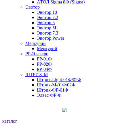
АТОЛ Sigma 8Ф (Sigma)
Эвотор
Эвотор 10
Эвотор 7.2
Эвотор 5
Эвотор 5I
Эвотор 7.3
Эвотор Power
Меркурий
Меркурий
РР-Электро
РР-01Ф
РР-02Ф
РР-04Ф
ШТРИХ-М
Штрих-Light-01Ф/02Ф
Штрих-М-01Ф/02Ф
Штрих-ФР-01Ф
Элвес-ФР-Ф
каталог