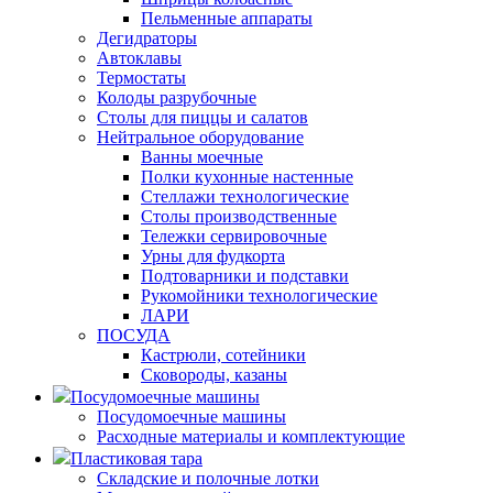
Пельменные аппараты
Дегидраторы
Автоклавы
Термостаты
Колоды разрубочные
Столы для пиццы и салатов
Нейтральное оборудование
Ванны моечные
Полки кухонные настенные
Стеллажи технологические
Столы производственные
Тележки сервировочные
Урны для фудкорта
Подтоварники и подставки
Рукомойники технологические
ЛАРИ
ПОСУДА
Кастрюли, сотейники
Сковороды, казаны
Посудомоечные машины
Посудомоечные машины
Расходные материалы и комплектующие
Пластиковая тара
Складские и полочные лотки