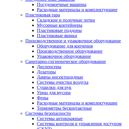
Посудомоечные машины
Расходные материалы и комплектующие
Пластиковая тара
Складские и полочные лотки
Мусорные контейнеры
Пластиковые поддоны
Пластиковые ящики
Производственное и упаковочное оборудование
Оборудование для копчения
Производственное оборудование
Упаковочное оборудование
Санитарно-гигиеническое оборудование
Диспенсеры
Дозаторы
Лампы инсектицидные
Системы очистки воздуха
Сушилки для рук
Урны для мусора
Фены
Расходные материалы и комплектующие
Термометры бесконтактные
Системы безопасности
Системы антикражные
Системы контроля и управления доступом
(СКУД)