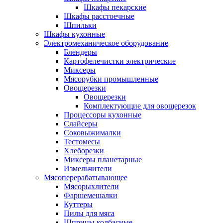
Шкафы пекарские
Шкафы расстоечные
Шпильки
Шкафы кухонные
Электромеханическое оборудование
Блендеры
Картофелечистки электрические
Миксеры
Мясорубки промышленные
Овощерезки
Овощерезки
Комплектующие для овощерезок
Процессоры кухонные
Слайсеры
Соковыжималки
Тестомесы
Хлеборезки
Миксеры планетарные
Измельчители
Мясоперерабатывающее
Мясорыхлители
Фаршемешалки
Куттеры
Пилы для мяса
Шприцы колбасные