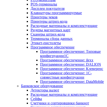
POS-терминалы
Дисплеи покупателя
Клавиатуры программируемые
Принтеры чеков
Принтеры штрих-кода
Расходные материалы и комплектующие
Ридеры магнитных карт
Сканеры штрих-кода
Терминалы сбора данных
Этикет-пистолеты
Программное обеспечение
Программное обеспечение: Типовые
конфигруации1С
Программное обеспечение: ilexx
Программное обеспечение: DALION
Программное обеспечение: Клеверенс
Программное обеспечение: 1С-
совместные конфигруации
Программное обеспечение: DataMobile
Банковское оборудование
Детекторы валют
Расходные материалы и комплектующие
Сейфы
Счетчики и сортировщики банкнот