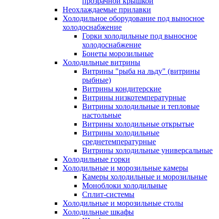
прозрачной крышкой
Неохлаждаемые прилавки
Холодильное оборудование под выносное
холодоснабжение
Горки холодильные под выносное
холодоснабжение
Бонеты морозильные
Холодильные витрины
Витрины "рыба на льду" (витрины
рыбные)
Витрины кондитерские
Витрины низкотемпературные
Витрины холодильные и тепловые
настольные
Витрины холодильные открытые
Витрины холодильные
среднетемпературные
Витрины холодильные универсальные
Холодильные горки
Холодильные и морозильные камеры
Камеры холодильные и морозильные
Моноблоки холодильные
Сплит-системы
Холодильные и морозильные столы
Холодильные шкафы