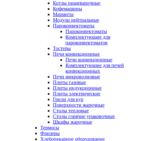
Котлы пищеварочные
Кофемашины
Мармиты
Модули нейтральные
Пароконвектоматы
Пароконвектоматы
Комплектующие для
пароконвектоматов
Тостеры
Печи конвекционные
Печи конвекционные
Комплектующие для печей
конвекционных
Печи микроволновые
Плиты газовые
Плиты индукционные
Плиты электрические
Грили для кур
Поверхности жарочные
Столы тепловые
Столы горячие упаковочные
Шкафы жарочные
Термосы
Фризеры
Хлебопекарное оборудование