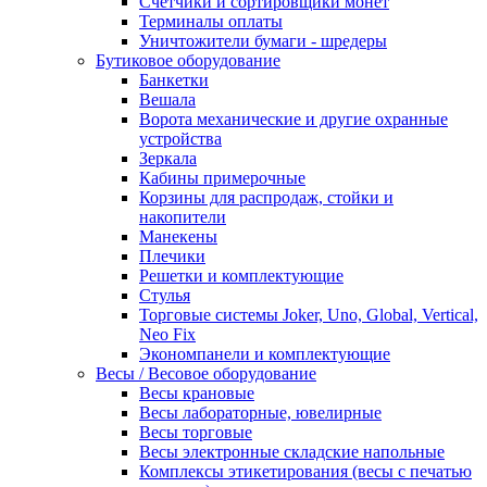
Счетчики и сортировщики монет
Терминалы оплаты
Уничтожители бумаги - шредеры
Бутиковое оборудование
Банкетки
Вешала
Ворота механические и другие охранные
устройства
Зеркала
Кабины примерочные
Корзины для распродаж, стойки и
накопители
Манекены
Плечики
Решетки и комплектующие
Стулья
Торговые системы Joker, Uno, Global, Vertical,
Neo Fix
Экономпанели и комплектующие
Весы / Весовое оборудование
Весы крановые
Весы лабораторные, ювелирные
Весы торговые
Весы электронные складские напольные
Комплексы этикетирования (весы с печатью