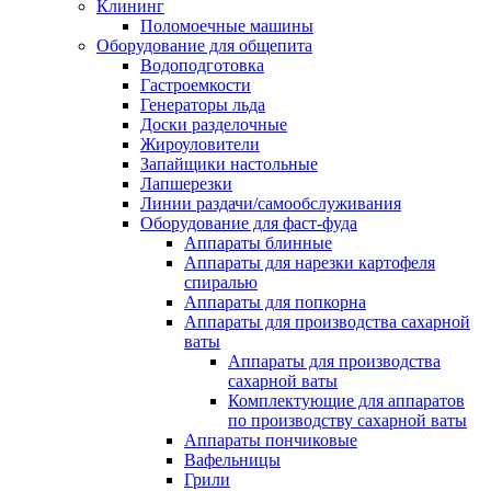
Клининг
Поломоечные машины
Оборудование для общепита
Водоподготовка
Гастроемкости
Генераторы льда
Доски разделочные
Жироуловители
Запайщики настольные
Лапшерезки
Линии раздачи/самообслуживания
Оборудование для фаст-фуда
Аппараты блинные
Аппараты для нарезки картофеля
спиралью
Аппараты для попкорна
Аппараты для производства сахарной
ваты
Аппараты для производства
сахарной ваты
Комплектующие для аппаратов
по производству сахарной ваты
Аппараты пончиковые
Вафельницы
Грили