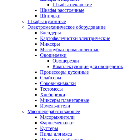
Шкафы пекарские
Шкафы расстоечные
Шпильки
Шкафы кухонные
Электромеханическое оборудование
Блендеры
Картофелечистки электрические
Миксеры
Мясорубки промышленные
Овощерезки
Овощерезки
Комплектующие для овощерезок
Процессоры кухонные
Слайсеры
Соковыжималки
Тестомесы
Хлеборезки
Миксеры планетарные
Измельчители
Мясоперерабатывающее
Мясорыхлители
Фаршемешалки
Куттеры
Пилы для мяса
Шприцы колбасные