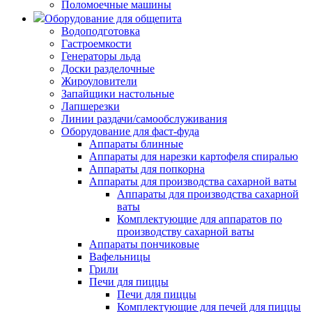
Поломоечные машины
Оборудование для общепита
Водоподготовка
Гастроемкости
Генераторы льда
Доски разделочные
Жироуловители
Запайщики настольные
Лапшерезки
Линии раздачи/самообслуживания
Оборудование для фаст-фуда
Аппараты блинные
Аппараты для нарезки картофеля спиралью
Аппараты для попкорна
Аппараты для производства сахарной ваты
Аппараты для производства сахарной
ваты
Комплектующие для аппаратов по
производству сахарной ваты
Аппараты пончиковые
Вафельницы
Грили
Печи для пиццы
Печи для пиццы
Комплектующие для печей для пиццы