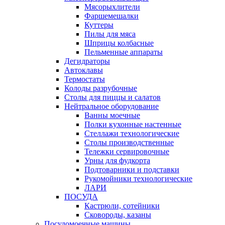
Мясорыхлители
Фаршемешалки
Куттеры
Пилы для мяса
Шприцы колбасные
Пельменные аппараты
Дегидраторы
Автоклавы
Термостаты
Колоды разрубочные
Столы для пиццы и салатов
Нейтральное оборудование
Ванны моечные
Полки кухонные настенные
Стеллажи технологические
Столы производственные
Тележки сервировочные
Урны для фудкорта
Подтоварники и подставки
Рукомойники технологические
ЛАРИ
ПОСУДА
Кастрюли, сотейники
Сковороды, казаны
Посудомоечные машины