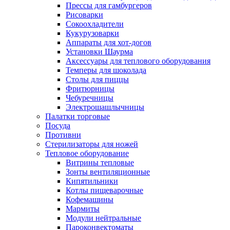
Прессы для гамбургеров
Рисоварки
Сокоохладители
Кукурузоварки
Аппараты для хот-догов
Установки Шаурма
Аксессуары для теплового оборудования
Темперы для шоколада
Столы для пиццы
Фритюрницы
Чебуречницы
Электрошашлычницы
Палатки торговые
Посуда
Противни
Стерилизаторы для ножей
Тепловое оборудование
Витрины тепловые
Зонты вентиляционные
Кипятильники
Котлы пищеварочные
Кофемашины
Мармиты
Модули нейтральные
Пароконвектоматы