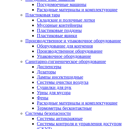
Посудомоечные машины
Расходные материалы и комплектующие
Пластиковая тара
Складские и полочные лотки
Мусорные контейнеры
Пластиковые поддоны
Пластиковые ящики
Производственное и упаковочное оборудование
Оборудование для копчения
Производственное оборудование
Упаковочное оборудование
Санитарно-гигиеническое оборудование
Диспенсеры
Дозаторы
Лампы инсектицидные
Системы очистки воздуха
Сушилки для рук
Урны для мусора
Фены
Расходные материалы и комплектующие
Термометры бесконтактные
Системы безопасности
Системы антикражные
Системы контроля и управления доступом
(СКУД)