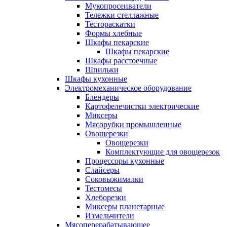
Мукопросеиватели
Тележки стеллажные
Тестораскатки
Формы хлебные
Шкафы пекарские
Шкафы пекарские
Шкафы расстоечные
Шпильки
Шкафы кухонные
Электромеханическое оборудование
Блендеры
Картофелечистки электрические
Миксеры
Мясорубки промышленные
Овощерезки
Овощерезки
Комплектующие для овощерезок
Процессоры кухонные
Слайсеры
Соковыжималки
Тестомесы
Хлеборезки
Миксеры планетарные
Измельчители
Мясоперерабатывающее