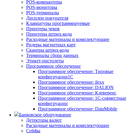
POS-компьютеры
POS-мониторы
POS-терминалы
Дисплеи покупателя
Клавиатуры программируемые
Принтеры чеков
Принтеры штрих-кода
Расходные материалы и комплектующие
Ридеры магнитных карт
Сканеры штрих-кода
Терминалы сбора данных
Этикет-пистолеты
Программное обеспечение
Программное обеспечение: Типовые
конфигруации1С
Программное обеспечение: ilexx
Программное обеспечение: DALION
Программное обеспечение: Клеверенс
Программное обеспечение: 1С-совместные
конфигруации
Программное обеспечение: DataMobile
Банковское оборудование
Детекторы валют
Расходные материалы и комплектующие
Сейфы