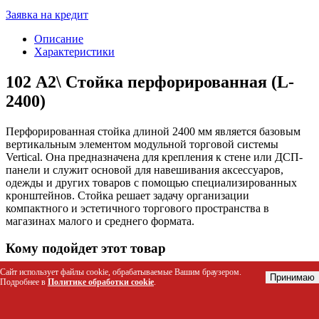
Заявка на кредит
Описание
Характеристики
102 А2\ Стойка перфорированная (L-
2400)
Перфорированная стойка длиной 2400 мм является базовым
вертикальным элементом модульной торговой системы
Vertical. Она предназначена для крепления к стене или ДСП-
панели и служит основой для навешивания аксессуаров,
одежды и других товаров с помощью специализированных
кронштейнов. Стойка решает задачу организации
компактного и эстетичного торгового пространства в
магазинах малого и среднего формата.
Кому подойдет этот товар
Сайт использует файлы cookie, обрабатываемые Вашим браузером.
Владельцы бутиков одежды и обуви для создания зон с
Принимаю
Подробнее в
Политике обработки cookie
.
аксессуарами
Менеджеры по мерчандайзингу парфюмерных и
косметических магазинов