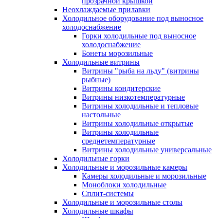
прозрачной крышкой
Неохлаждаемые прилавки
Холодильное оборудование под выносное
холодоснабжение
Горки холодильные под выносное
холодоснабжение
Бонеты морозильные
Холодильные витрины
Витрины "рыба на льду" (витрины
рыбные)
Витрины кондитерские
Витрины низкотемпературные
Витрины холодильные и тепловые
настольные
Витрины холодильные открытые
Витрины холодильные
среднетемпературные
Витрины холодильные универсальные
Холодильные горки
Холодильные и морозильные камеры
Камеры холодильные и морозильные
Моноблоки холодильные
Сплит-системы
Холодильные и морозильные столы
Холодильные шкафы