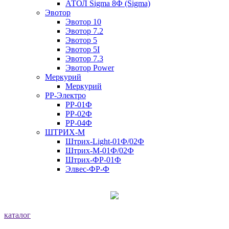
АТОЛ Sigma 8Ф (Sigma)
Эвотор
Эвотор 10
Эвотор 7.2
Эвотор 5
Эвотор 5I
Эвотор 7.3
Эвотор Power
Меркурий
Меркурий
РР-Электро
РР-01Ф
РР-02Ф
РР-04Ф
ШТРИХ-М
Штрих-Light-01Ф/02Ф
Штрих-М-01Ф/02Ф
Штрих-ФР-01Ф
Элвес-ФР-Ф
каталог