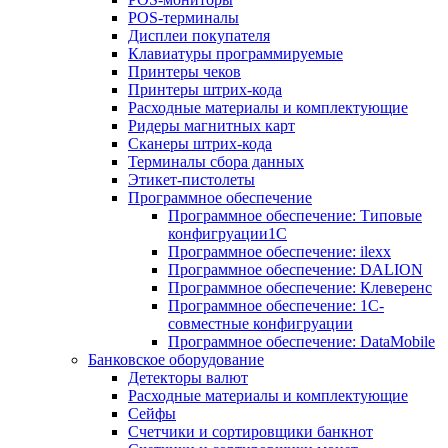
POS-терминалы
Дисплеи покупателя
Клавиатуры программируемые
Принтеры чеков
Принтеры штрих-кода
Расходные материалы и комплектующие
Ридеры магнитных карт
Сканеры штрих-кода
Терминалы сбора данных
Этикет-пистолеты
Программное обеспечение
Программное обеспечение: Типовые
конфигруации1С
Программное обеспечение: ilexx
Программное обеспечение: DALION
Программное обеспечение: Клеверенс
Программное обеспечение: 1С-
совместные конфигруации
Программное обеспечение: DataMobile
Банковское оборудование
Детекторы валют
Расходные материалы и комплектующие
Сейфы
Счетчики и сортировщики банкнот