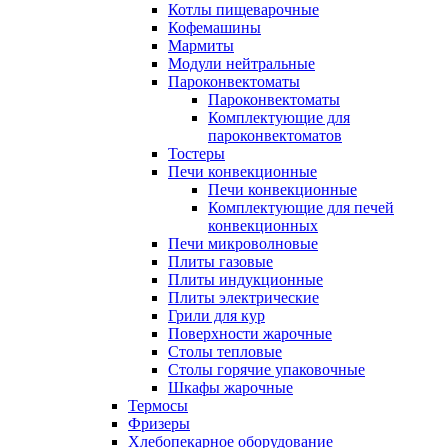
Котлы пищеварочные
Кофемашины
Мармиты
Модули нейтральные
Пароконвектоматы
Пароконвектоматы
Комплектующие для
пароконвектоматов
Тостеры
Печи конвекционные
Печи конвекционные
Комплектующие для печей
конвекционных
Печи микроволновые
Плиты газовые
Плиты индукционные
Плиты электрические
Грили для кур
Поверхности жарочные
Столы тепловые
Столы горячие упаковочные
Шкафы жарочные
Термосы
Фризеры
Хлебопекарное оборудование