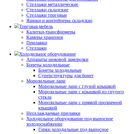
Стеллажи металлические
Стеллажи складские
Стеллажи торговые
Ящики и контейнеры складские
Торговая мебель
Калитки-трансформеры
Камеры хранения
Прилавки
Стеллажи
Холодильное оборудование
Аппараты шоковой заморозки
Бонеты холодильные
Бонеты холодильные
Суперструктуры для бонет
Морозильные лари
Морозильные лари с глухой крышкой
Морозильные лари с крышкой из гнутого
стекла
Морозильные лари с прямой прозрачной
крышкой
Неохлаждаемые прилавки
Холодильное оборудование под выносное
холодоснабжение
Горки холодильные под выносное