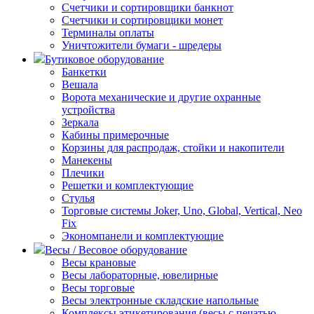
Счетчики и сортировщики банкнот
Счетчики и сортировщики монет
Терминалы оплаты
Уничтожители бумаги - шредеры
Бутиковое оборудование
Банкетки
Вешала
Ворота механические и другие охранные
устройства
Зеркала
Кабины примерочные
Корзины для распродаж, стойки и накопители
Манекены
Плечики
Решетки и комплектующие
Стулья
Торговые системы Joker, Uno, Global, Vertical, Neo
Fix
Экономпанели и комплектующие
Весы / Весовое оборудование
Весы крановые
Весы лабораторные, ювелирные
Весы торговые
Весы электронные складские напольные
Комплексы этикетирования (весы с печатью