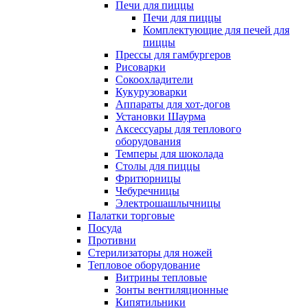
Печи для пиццы
Печи для пиццы
Комплектующие для печей для
пиццы
Прессы для гамбургеров
Рисоварки
Сокоохладители
Кукурузоварки
Аппараты для хот-догов
Установки Шаурма
Аксессуары для теплового
оборудования
Темперы для шоколада
Столы для пиццы
Фритюрницы
Чебуречницы
Электрошашлычницы
Палатки торговые
Посуда
Противни
Стерилизаторы для ножей
Тепловое оборудование
Витрины тепловые
Зонты вентиляционные
Кипятильники