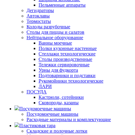
Пельменные аппараты
Дегидраторы
Автоклавы
Термостаты
Колоды разрубочные
Столы для пиццы и салатов
Нейтральное оборудование
Ванны моечные
Полки кухонные настенные
Стеллажи технологические
Столы производственные
Тележки сервировочные
Урны для фудкорта
Подтоварники и подставки
Рукомойники технологические
ЛАРИ
ПОСУДА
Кастрюли, сотейники
Сковороды, казаны
Посудомоечные машины
Посудомоечные машины
Расходные материалы и комплектующие
Пластиковая тара
Складские и полочные лотки