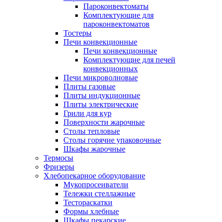
Пароконвектоматы
Комплектующие для
пароконвектоматов
Тостеры
Печи конвекционные
Печи конвекционные
Комплектующие для печей
конвекционных
Печи микроволновые
Плиты газовые
Плиты индукционные
Плиты электрические
Грили для кур
Поверхности жарочные
Столы тепловые
Столы горячие упаковочные
Шкафы жарочные
Термосы
Фризеры
Хлебопекарное оборудование
Мукопросеиватели
Тележки стеллажные
Тестораскатки
Формы хлебные
Шкафы пекарские