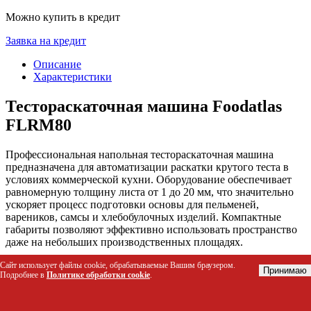
Можно купить в кредит
Заявка на кредит
Описание
Характеристики
Тестораскаточная машина Foodatlas
FLRM80
Профессиональная напольная тестораскаточная машина
предназначена для автоматизации раскатки крутого теста в
условиях коммерческой кухни. Оборудование обеспечивает
равномерную толщину листа от 1 до 20 мм, что значительно
ускоряет процесс подготовки основы для пельменей,
вареников, самсы и хлебобулочных изделий. Компактные
габариты позволяют эффективно использовать пространство
даже на небольших производственных площадях.
Сайт использует файлы cookie, обрабатываемые Вашим браузером.
Кому подойдет этот товар
Принимаю
Подробнее в
Политике обработки cookie
.
Производители мясных полуфабрикатов (пельмени,
манты, вареники)