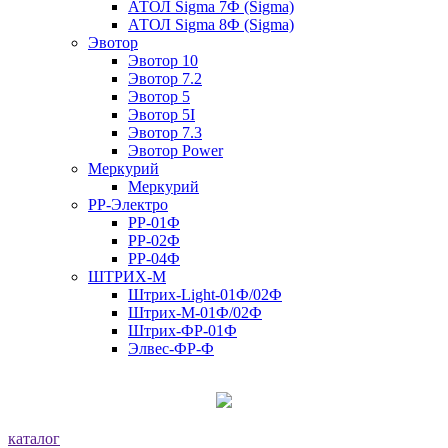
АТОЛ Sigma 7Ф (Sigma)
АТОЛ Sigma 8Ф (Sigma)
Эвотор
Эвотор 10
Эвотор 7.2
Эвотор 5
Эвотор 5I
Эвотор 7.3
Эвотор Power
Меркурий
Меркурий
РР-Электро
РР-01Ф
РР-02Ф
РР-04Ф
ШТРИХ-М
Штрих-Light-01Ф/02Ф
Штрих-М-01Ф/02Ф
Штрих-ФР-01Ф
Элвес-ФР-Ф
каталог