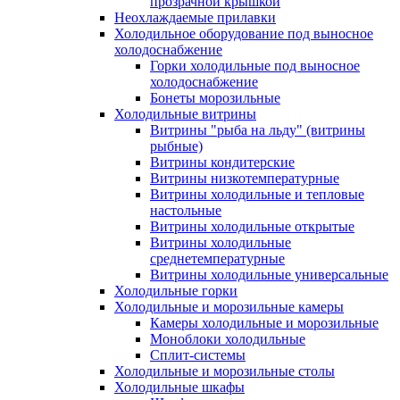
прозрачной крышкой
Неохлаждаемые прилавки
Холодильное оборудование под выносное
холодоснабжение
Горки холодильные под выносное
холодоснабжение
Бонеты морозильные
Холодильные витрины
Витрины "рыба на льду" (витрины
рыбные)
Витрины кондитерские
Витрины низкотемпературные
Витрины холодильные и тепловые
настольные
Витрины холодильные открытые
Витрины холодильные
среднетемпературные
Витрины холодильные универсальные
Холодильные горки
Холодильные и морозильные камеры
Камеры холодильные и морозильные
Моноблоки холодильные
Сплит-системы
Холодильные и морозильные столы
Холодильные шкафы