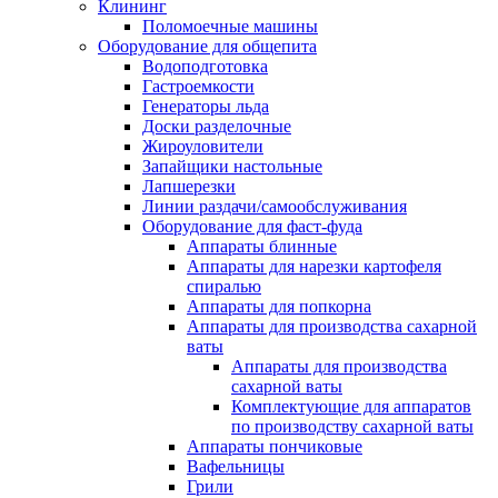
Клининг
Поломоечные машины
Оборудование для общепита
Водоподготовка
Гастроемкости
Генераторы льда
Доски разделочные
Жироуловители
Запайщики настольные
Лапшерезки
Линии раздачи/самообслуживания
Оборудование для фаст-фуда
Аппараты блинные
Аппараты для нарезки картофеля
спиралью
Аппараты для попкорна
Аппараты для производства сахарной
ваты
Аппараты для производства
сахарной ваты
Комплектующие для аппаратов
по производству сахарной ваты
Аппараты пончиковые
Вафельницы
Грили