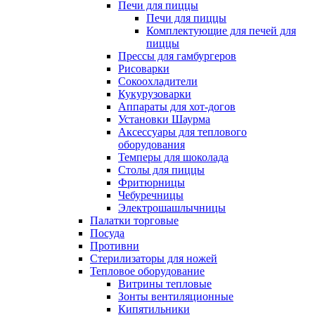
Печи для пиццы
Печи для пиццы
Комплектующие для печей для
пиццы
Прессы для гамбургеров
Рисоварки
Сокоохладители
Кукурузоварки
Аппараты для хот-догов
Установки Шаурма
Аксессуары для теплового
оборудования
Темперы для шоколада
Столы для пиццы
Фритюрницы
Чебуречницы
Электрошашлычницы
Палатки торговые
Посуда
Противни
Стерилизаторы для ножей
Тепловое оборудование
Витрины тепловые
Зонты вентиляционные
Кипятильники