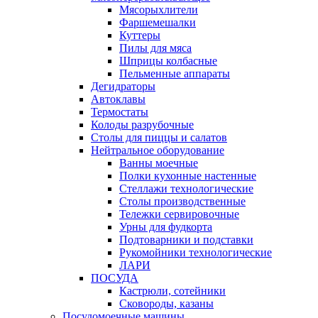
Мясорыхлители
Фаршемешалки
Куттеры
Пилы для мяса
Шприцы колбасные
Пельменные аппараты
Дегидраторы
Автоклавы
Термостаты
Колоды разрубочные
Столы для пиццы и салатов
Нейтральное оборудование
Ванны моечные
Полки кухонные настенные
Стеллажи технологические
Столы производственные
Тележки сервировочные
Урны для фудкорта
Подтоварники и подставки
Рукомойники технологические
ЛАРИ
ПОСУДА
Кастрюли, сотейники
Сковороды, казаны
Посудомоечные машины