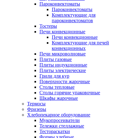
Пароконвектоматы
Пароконвектоматы
Комплектующие для
пароконвектоматов
Тостеры
Печи конвекционные
Печи конвекционные
Комплектующие для печей
конвекционных
Печи микроволновые
Плиты газовые
Плиты индукционные
Плиты электрические
Грили для кур
Поверхности жарочные
Столы тепловые
Столы горячие упаковочные
Шкафы жарочные
Термосы
Фризеры
Хлебопекарное оборудование
Мукопросеиватели
Тележки стеллажные
Тестораскатки
Формы хлебные