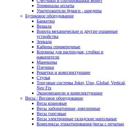
Счетчики и сортировщики монет
Терминалы оплаты
Уничтожители бумаги - шредеры
Бутиковое оборудование
Банкетки
Вешала
Ворота механические и другие охранные
устройства
Зеркала
Кабины примерочные
Корзины для распродаж, стойки и
накопители
Манекены
Плечики
Решетки и комплектующие
Стулья
Торговые системы Joker, Uno, Global, Vertical,
Neo Fix
Экономпанели и комплектующие
Весы / Весовое оборудование
Весы крановые
Весы лабораторные, ювелирные
Весы торговые
Весы электронные складские напольные
Комплексы этикетирования (весы с печатью