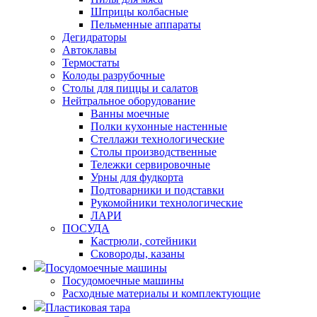
Шприцы колбасные
Пельменные аппараты
Дегидраторы
Автоклавы
Термостаты
Колоды разрубочные
Столы для пиццы и салатов
Нейтральное оборудование
Ванны моечные
Полки кухонные настенные
Стеллажи технологические
Столы производственные
Тележки сервировочные
Урны для фудкорта
Подтоварники и подставки
Рукомойники технологические
ЛАРИ
ПОСУДА
Кастрюли, сотейники
Сковороды, казаны
Посудомоечные машины
Посудомоечные машины
Расходные материалы и комплектующие
Пластиковая тара