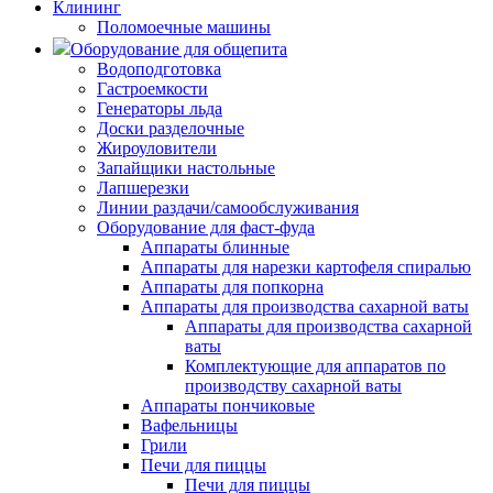
Клининг
Поломоечные машины
Оборудование для общепита
Водоподготовка
Гастроемкости
Генераторы льда
Доски разделочные
Жироуловители
Запайщики настольные
Лапшерезки
Линии раздачи/самообслуживания
Оборудование для фаст-фуда
Аппараты блинные
Аппараты для нарезки картофеля спиралью
Аппараты для попкорна
Аппараты для производства сахарной ваты
Аппараты для производства сахарной
ваты
Комплектующие для аппаратов по
производству сахарной ваты
Аппараты пончиковые
Вафельницы
Грили
Печи для пиццы
Печи для пиццы