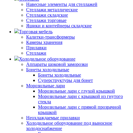
Навесные элементы для стеллажей
Стеллажи металлические
Стеллажи складские
Стеллажи торговые
Ящики и контейнеры складские
Торговая мебель
Калитки-трансформеры
Камеры хранения
Прилавки
Стеллажи
Холодильное оборудование
Аппараты шоковой заморозки
Бонеты холодильные
Бонеты холодильные
Суперструктуры для бонет
Морозильные лари
Морозильные лари с глухой крышкой
Морозильные лари с крышкой из гнутого
стекла
Морозильные лари с прямой прозрачной
крышкой
Неохлаждаемые прилавки
Холодильное оборудование под выносное
холодоснабжение