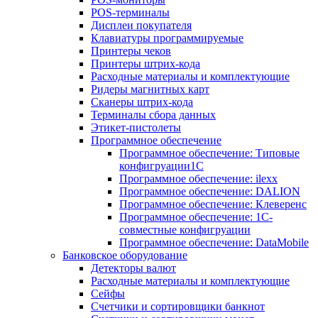
POS-терминалы
Дисплеи покупателя
Клавиатуры программируемые
Принтеры чеков
Принтеры штрих-кода
Расходные материалы и комплектующие
Ридеры магнитных карт
Сканеры штрих-кода
Терминалы сбора данных
Этикет-пистолеты
Программное обеспечение
Программное обеспечение: Типовые
конфигруации1С
Программное обеспечение: ilexx
Программное обеспечение: DALION
Программное обеспечение: Клеверенс
Программное обеспечение: 1С-
совместные конфигруации
Программное обеспечение: DataMobile
Банковское оборудование
Детекторы валют
Расходные материалы и комплектующие
Сейфы
Счетчики и сортировщики банкнот