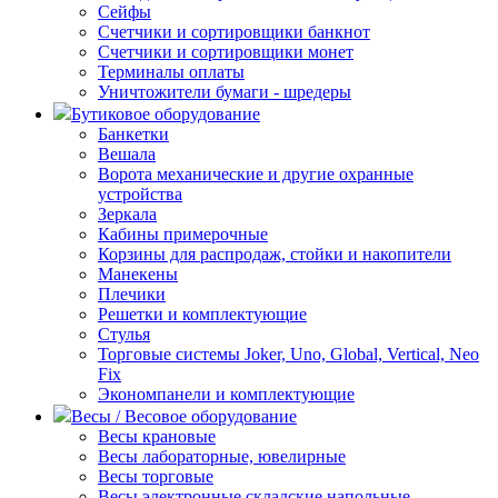
Сейфы
Счетчики и сортировщики банкнот
Счетчики и сортировщики монет
Терминалы оплаты
Уничтожители бумаги - шредеры
Бутиковое оборудование
Банкетки
Вешала
Ворота механические и другие охранные
устройства
Зеркала
Кабины примерочные
Корзины для распродаж, стойки и накопители
Манекены
Плечики
Решетки и комплектующие
Стулья
Торговые системы Joker, Uno, Global, Vertical, Neo
Fix
Экономпанели и комплектующие
Весы / Весовое оборудование
Весы крановые
Весы лабораторные, ювелирные
Весы торговые
Весы электронные складские напольные