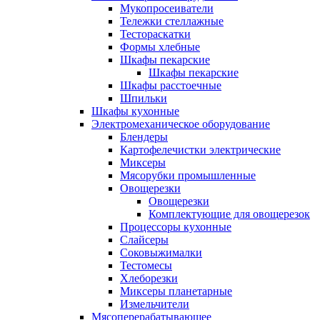
Мукопросеиватели
Тележки стеллажные
Тестораскатки
Формы хлебные
Шкафы пекарские
Шкафы пекарские
Шкафы расстоечные
Шпильки
Шкафы кухонные
Электромеханическое оборудование
Блендеры
Картофелечистки электрические
Миксеры
Мясорубки промышленные
Овощерезки
Овощерезки
Комплектующие для овощерезок
Процессоры кухонные
Слайсеры
Соковыжималки
Тестомесы
Хлеборезки
Миксеры планетарные
Измельчители
Мясоперерабатывающее