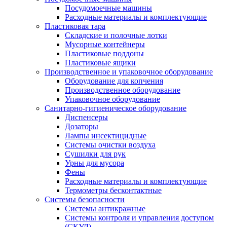
Посудомоечные машины
Расходные материалы и комплектующие
Пластиковая тара
Складские и полочные лотки
Мусорные контейнеры
Пластиковые поддоны
Пластиковые ящики
Производственное и упаковочное оборудование
Оборудование для копчения
Производственное оборудование
Упаковочное оборудование
Санитарно-гигиеническое оборудование
Диспенсеры
Дозаторы
Лампы инсектицидные
Системы очистки воздуха
Сушилки для рук
Урны для мусора
Фены
Расходные материалы и комплектующие
Термометры бесконтактные
Системы безопасности
Системы антикражные
Системы контроля и управления доступом
(СКУД)