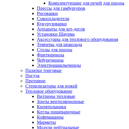
Комплектующие для печей для пиццы
Прессы для гамбургеров
Рисоварки
Сокоохладители
Кукурузоварки
Аппараты для хот-догов
Установки Шаурма
Аксессуары для теплового оборудования
Темперы для шоколада
Столы для пиццы
Фритюрницы
Чебуречницы
Электрошашлычницы
Палатки торговые
Посуда
Противни
Стерилизаторы для ножей
Тепловое оборудование
Витрины тепловые
Зонты вентиляционные
Кипятильники
Котлы пищеварочные
Кофемашины
Мармиты
Модули нейтральные