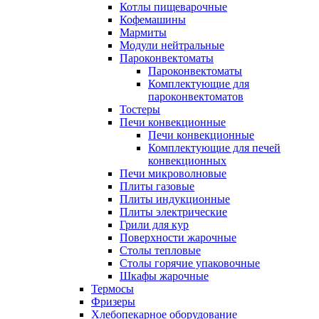
Котлы пищеварочные
Кофемашины
Мармиты
Модули нейтральные
Пароконвектоматы
Пароконвектоматы
Комплектующие для
пароконвектоматов
Тостеры
Печи конвекционные
Печи конвекционные
Комплектующие для печей
конвекционных
Печи микроволновые
Плиты газовые
Плиты индукционные
Плиты электрические
Грили для кур
Поверхности жарочные
Столы тепловые
Столы горячие упаковочные
Шкафы жарочные
Термосы
Фризеры
Хлебопекарное оборудование