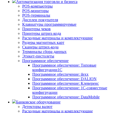
Автоматизация торговли и бизнеса
POS-компьютеры
POS-мониторы
POS-терминалы
Дисплеи покупателя
Клавиатуры программируемые
Принтеры чеков
Принтеры штрих-кода
Расходные материалы и комплектующие
Ридеры магнитных карт
Сканеры штрих-кода
Терминалы сбора данных
Этикет-пистолеты
Программное обеспечение
Программное обеспечение: Типовые
конфигруации1С
Программное обеспечение: ilexx
Программное обеспечение: DALION
Программное обеспечение: Клеверенс
Программное обеспечение: 1С-совместные
конфигруации
Программное обеспечение: DataMobile
Банковское оборудование
Детекторы валют
Расходные материалы и комплектующие