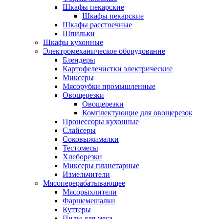
Шкафы пекарские
Шкафы пекарские
Шкафы расстоечные
Шпильки
Шкафы кухонные
Электромеханическое оборудование
Блендеры
Картофелечистки электрические
Миксеры
Мясорубки промышленные
Овощерезки
Овощерезки
Комплектующие для овощерезок
Процессоры кухонные
Слайсеры
Соковыжималки
Тестомесы
Хлеборезки
Миксеры планетарные
Измельчители
Мясоперерабатывающее
Мясорыхлители
Фаршемешалки
Куттеры
Пилы для мяса