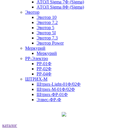
АТОЛ Sigma 7Ф (Sigma)
АТОЛ Sigma 8Ф (Sigma)
Эвотор
Эвотор 10
Эвотор 7.2
Эвотор 5
Эвотор 5I
Эвотор 7.3
Эвотор Power
Меркурий
Меркурий
РР-Электро
РР-01Ф
РР-02Ф
РР-04Ф
ШТРИХ-М
Штрих-Light-01Ф/02Ф
Штрих-М-01Ф/02Ф
Штрих-ФР-01Ф
Элвес-ФР-Ф
каталог