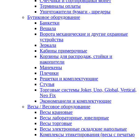
Счетчики и сортировщики монет
Терминалы оплаты
Уничтожители бумаги - шредеры
Бутиковое оборудование
Банкетки
Вешала
Ворота механические и другие охранные
устройства
Зеркала
Кабины примерочные
Корзины для распродаж, стойки и
накопители
Манекены
Плечики
Решетки и комплектующие
Стулья
Торговые системы Joker, Uno, Global, Vertical,
Neo Fix
Экономпанели и комплектующие
Весы / Весовое оборудование
Весы крановые
Весы лабораторные, ювелирные
Весы торговые
Весы электронные складские напольные
Комплексы этикетирования (весы с печатью