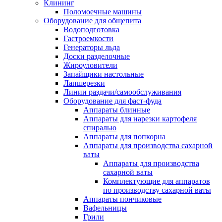
Клининг
Поломоечные машины
Оборудование для общепита
Водоподготовка
Гастроемкости
Генераторы льда
Доски разделочные
Жироуловители
Запайщики настольные
Лапшерезки
Линии раздачи/самообслуживания
Оборудование для фаст-фуда
Аппараты блинные
Аппараты для нарезки картофеля
спиралью
Аппараты для попкорна
Аппараты для производства сахарной
ваты
Аппараты для производства
сахарной ваты
Комплектующие для аппаратов
по производству сахарной ваты
Аппараты пончиковые
Вафельницы
Грили