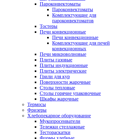
Пароконвектоматы
Пароконвектоматы
Комплектующие для
пароконвектоматов
Тостеры
Печи конвекционные
Печи конвекционные
Комплектующие для печей
конвекционных
Печи микроволновые
Плиты газовые
Плиты индукционные
Плиты электрические
Грили для кур
Поверхности жарочные
Столы тепловые
Столы горячие упаковочные
Шкафы жарочные
Термосы
Фризеры
Хлебопекарное оборудование
Мукопросеиватели
Тележки стеллажные
Тестораскатки
Формы хлебные