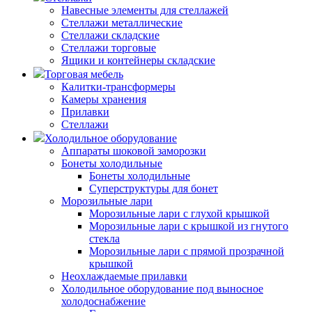
Навесные элементы для стеллажей
Стеллажи металлические
Стеллажи складские
Стеллажи торговые
Ящики и контейнеры складские
Торговая мебель
Калитки-трансформеры
Камеры хранения
Прилавки
Стеллажи
Холодильное оборудование
Аппараты шоковой заморозки
Бонеты холодильные
Бонеты холодильные
Суперструктуры для бонет
Морозильные лари
Морозильные лари с глухой крышкой
Морозильные лари с крышкой из гнутого
стекла
Морозильные лари с прямой прозрачной
крышкой
Неохлаждаемые прилавки
Холодильное оборудование под выносное
холодоснабжение