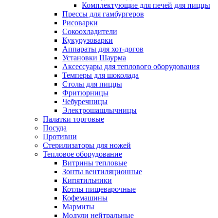
Комплектующие для печей для пиццы
Прессы для гамбургеров
Рисоварки
Сокоохладители
Кукурузоварки
Аппараты для хот-догов
Установки Шаурма
Аксессуары для теплового оборудования
Темперы для шоколада
Столы для пиццы
Фритюрницы
Чебуречницы
Электрошашлычницы
Палатки торговые
Посуда
Противни
Стерилизаторы для ножей
Тепловое оборудование
Витрины тепловые
Зонты вентиляционные
Кипятильники
Котлы пищеварочные
Кофемашины
Мармиты
Модули нейтральные