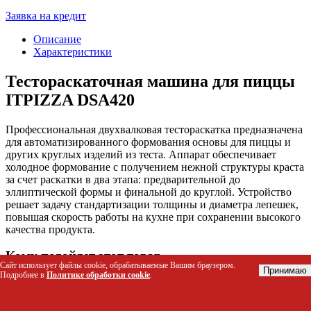
Заявка на кредит
Описание
Характеристики
Тестораскаточная машина для пиццы
ITPIZZA DSA420
Профессиональная двухвалковая тестораскатка предназначена
для автоматизированного формования основы для пиццы и
других круглых изделий из теста. Аппарат обеспечивает
холодное формование с получением нежной структуры краста
за счет раскатки в два этапа: предварительной до
эллиптической формы и финальной до круглой. Устройство
решает задачу стандартизации толщины и диаметра лепешек,
повышая скорость работы на кухне при сохранении высокого
качества продукта.
Кому подойдет этот товар
Сайт использует файлы cookie, обрабатываемые Вашим браузером.
Принимаю
Подробнее в
Политике обработки cookie
.
Шеф-поварам пиццерий и ресторанов итальянской
кухни
Владельцам кафе и закусочных с широким