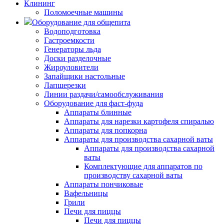
Клининг
Поломоечные машины
Оборудование для общепита
Водоподготовка
Гастроемкости
Генераторы льда
Доски разделочные
Жироуловители
Запайщики настольные
Лапшерезки
Линии раздачи/самообслуживания
Оборудование для фаст-фуда
Аппараты блинные
Аппараты для нарезки картофеля спиралью
Аппараты для попкорна
Аппараты для производства сахарной ваты
Аппараты для производства сахарной
ваты
Комплектующие для аппаратов по
производству сахарной ваты
Аппараты пончиковые
Вафельницы
Грили
Печи для пиццы
Печи для пиццы