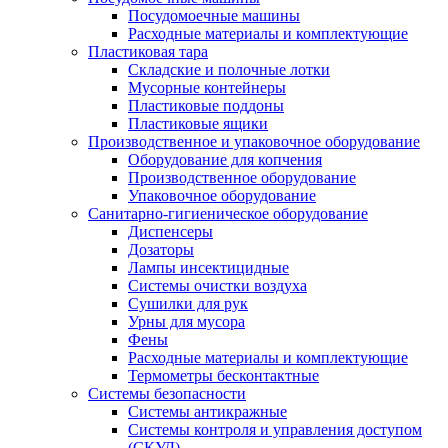
Посудомоечные машины
Расходные материалы и комплектующие
Пластиковая тара
Складские и полочные лотки
Мусорные контейнеры
Пластиковые поддоны
Пластиковые ящики
Производственное и упаковочное оборудование
Оборудование для копчения
Производственное оборудование
Упаковочное оборудование
Санитарно-гигиеническое оборудование
Диспенсеры
Дозаторы
Лампы инсектицидные
Системы очистки воздуха
Сушилки для рук
Урны для мусора
Фены
Расходные материалы и комплектующие
Термометры бесконтактные
Системы безопасности
Системы антикражные
Системы контроля и управления доступом
(СКУД)