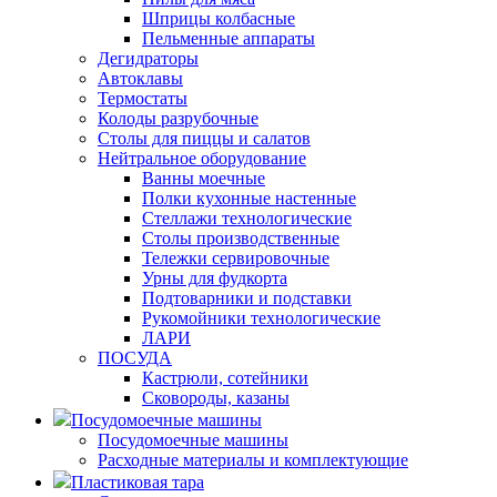
Шприцы колбасные
Пельменные аппараты
Дегидраторы
Автоклавы
Термостаты
Колоды разрубочные
Столы для пиццы и салатов
Нейтральное оборудование
Ванны моечные
Полки кухонные настенные
Стеллажи технологические
Столы производственные
Тележки сервировочные
Урны для фудкорта
Подтоварники и подставки
Рукомойники технологические
ЛАРИ
ПОСУДА
Кастрюли, сотейники
Сковороды, казаны
Посудомоечные машины
Посудомоечные машины
Расходные материалы и комплектующие
Пластиковая тара