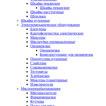
Шкафы пекарские
Шкафы пекарские
Шкафы расстоечные
Шпильки
Шкафы кухонные
Электромеханическое оборудование
Блендеры
Картофелечистки электрические
Миксеры
Мясорубки промышленные
Овощерезки
Овощерезки
Комплектующие для овощерезок
Процессоры кухонные
Слайсеры
Соковыжималки
Тестомесы
Хлеборезки
Миксеры планетарные
Измельчители
Мясоперерабатывающее
Мясорыхлители
Фаршемешалки
Куттеры
Пилы для мяса