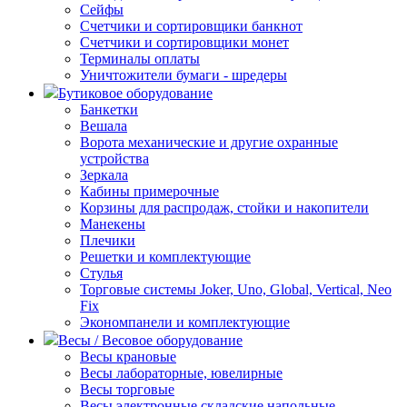
Сейфы
Счетчики и сортировщики банкнот
Счетчики и сортировщики монет
Терминалы оплаты
Уничтожители бумаги - шредеры
Бутиковое оборудование
Банкетки
Вешала
Ворота механические и другие охранные
устройства
Зеркала
Кабины примерочные
Корзины для распродаж, стойки и накопители
Манекены
Плечики
Решетки и комплектующие
Стулья
Торговые системы Joker, Uno, Global, Vertical, Neo
Fix
Экономпанели и комплектующие
Весы / Весовое оборудование
Весы крановые
Весы лабораторные, ювелирные
Весы торговые
Весы электронные складские напольные