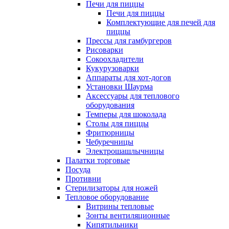
Печи для пиццы
Печи для пиццы
Комплектующие для печей для
пиццы
Прессы для гамбургеров
Рисоварки
Сокоохладители
Кукурузоварки
Аппараты для хот-догов
Установки Шаурма
Аксессуары для теплового
оборудования
Темперы для шоколада
Столы для пиццы
Фритюрницы
Чебуречницы
Электрошашлычницы
Палатки торговые
Посуда
Противни
Стерилизаторы для ножей
Тепловое оборудование
Витрины тепловые
Зонты вентиляционные
Кипятильники