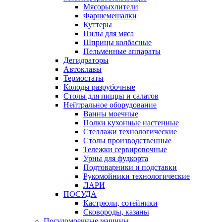
Мясорыхлители
Фаршемешалки
Куттеры
Пилы для мяса
Шприцы колбасные
Пельменные аппараты
Дегидраторы
Автоклавы
Термостаты
Колоды разрубочные
Столы для пиццы и салатов
Нейтральное оборудование
Ванны моечные
Полки кухонные настенные
Стеллажи технологические
Столы производственные
Тележки сервировочные
Урны для фудкорта
Подтоварники и подставки
Рукомойники технологические
ЛАРИ
ПОСУДА
Кастрюли, сотейники
Сковороды, казаны
Посудомоечные машины