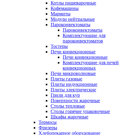
Котлы пищеварочные
Кофемашины
Мармиты
Модули нейтральные
Пароконвектоматы
Пароконвектоматы
Комплектующие для
пароконвектоматов
Тостеры
Печи конвекционные
Печи конвекционные
Комплектующие для печей
конвекционных
Печи микроволновые
Плиты газовые
Плиты индукционные
Плиты электрические
Грили для кур
Поверхности жарочные
Столы тепловые
Столы горячие упаковочные
Шкафы жарочные
Термосы
Фризеры
Хлебопекарное оборудование