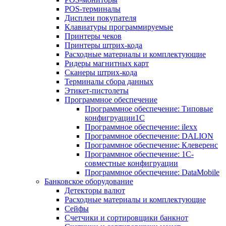
POS-терминалы
Дисплеи покупателя
Клавиатуры программируемые
Принтеры чеков
Принтеры штрих-кода
Расходные материалы и комплектующие
Ридеры магнитных карт
Сканеры штрих-кода
Терминалы сбора данных
Этикет-пистолеты
Программное обеспечение
Программное обеспечение: Типовые
конфигруации1С
Программное обеспечение: ilexx
Программное обеспечение: DALION
Программное обеспечение: Клеверенс
Программное обеспечение: 1С-
совместные конфигруации
Программное обеспечение: DataMobile
Банковское оборудование
Детекторы валют
Расходные материалы и комплектующие
Сейфы
Счетчики и сортировщики банкнот