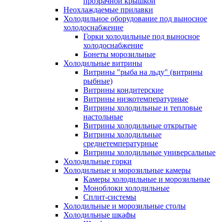
прозрачной крышкой
Неохлаждаемые прилавки
Холодильное оборудование под выносное
холодоснабжение
Горки холодильные под выносное
холодоснабжение
Бонеты морозильные
Холодильные витрины
Витрины "рыба на льду" (витрины
рыбные)
Витрины кондитерские
Витрины низкотемпературные
Витрины холодильные и тепловые
настольные
Витрины холодильные открытые
Витрины холодильные
среднетемпературные
Витрины холодильные универсальные
Холодильные горки
Холодильные и морозильные камеры
Камеры холодильные и морозильные
Моноблоки холодильные
Сплит-системы
Холодильные и морозильные столы
Холодильные шкафы