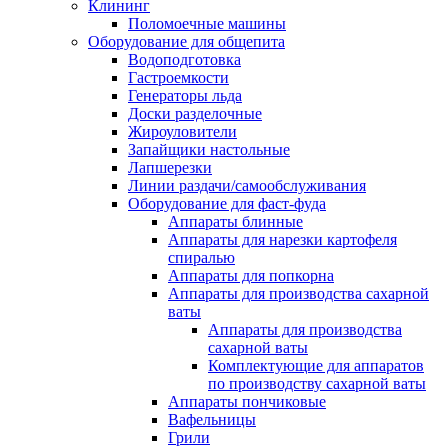
Клининг
Поломоечные машины
Оборудование для общепита
Водоподготовка
Гастроемкости
Генераторы льда
Доски разделочные
Жироуловители
Запайщики настольные
Лапшерезки
Линии раздачи/самообслуживания
Оборудование для фаст-фуда
Аппараты блинные
Аппараты для нарезки картофеля
спиралью
Аппараты для попкорна
Аппараты для производства сахарной
ваты
Аппараты для производства
сахарной ваты
Комплектующие для аппаратов
по производству сахарной ваты
Аппараты пончиковые
Вафельницы
Грили