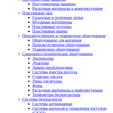
Посудомоечные машины
Расходные материалы и комплектующие
Пластиковая тара
Складские и полочные лотки
Мусорные контейнеры
Пластиковые поддоны
Пластиковые ящики
Производственное и упаковочное оборудование
Оборудование для копчения
Производственное оборудование
Упаковочное оборудование
Санитарно-гигиеническое оборудование
Диспенсеры
Дозаторы
Лампы инсектицидные
Системы очистки воздуха
Сушилки для рук
Урны для мусора
Фены
Расходные материалы и комплектующие
Термометры бесконтактные
Системы безопасности
Системы антикражные
Системы контроля и управления доступом
(СКУД)