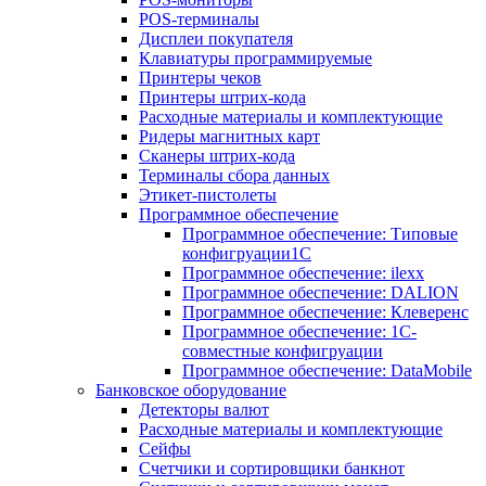
POS-терминалы
Дисплеи покупателя
Клавиатуры программируемые
Принтеры чеков
Принтеры штрих-кода
Расходные материалы и комплектующие
Ридеры магнитных карт
Сканеры штрих-кода
Терминалы сбора данных
Этикет-пистолеты
Программное обеспечение
Программное обеспечение: Типовые
конфигруации1С
Программное обеспечение: ilexx
Программное обеспечение: DALION
Программное обеспечение: Клеверенс
Программное обеспечение: 1С-
совместные конфигруации
Программное обеспечение: DataMobile
Банковское оборудование
Детекторы валют
Расходные материалы и комплектующие
Сейфы
Счетчики и сортировщики банкнот