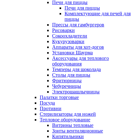
Печи для пиццы
Печи для пиццы
Комплектующие для печей для
пиццы
Прессы для гамбургеров
Рисоварки
Сокоохладители
Кукурузоварки
Аппараты для хот-догов
Установки Шаурма
Аксессуары для теплового
оборудования
Темперы для шоколада
Столы для пиццы
Фритюрницы
Чебуречницы
Электрошашлычницы
Палатки торговые
Посуда
Противни
Стерилизаторы для ножей
Тепловое оборудование
Витрины тепловые
Зонты вентиляционные
Кипятильники