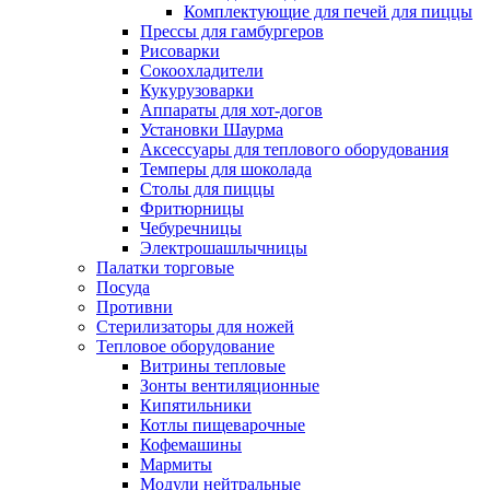
Комплектующие для печей для пиццы
Прессы для гамбургеров
Рисоварки
Сокоохладители
Кукурузоварки
Аппараты для хот-догов
Установки Шаурма
Аксессуары для теплового оборудования
Темперы для шоколада
Столы для пиццы
Фритюрницы
Чебуречницы
Электрошашлычницы
Палатки торговые
Посуда
Противни
Стерилизаторы для ножей
Тепловое оборудование
Витрины тепловые
Зонты вентиляционные
Кипятильники
Котлы пищеварочные
Кофемашины
Мармиты
Модули нейтральные