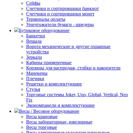
Сейфы
Счетчики и сортировщики банкнот
Счетчики и сортировщики монет
Терминалы оплаты
Уничтожители бумаги - шредеры
Бутиковое оборудование
Банкетки
Вешала
Ворота механические и другие охранные
устройства
Зеркала
Кабины примерочные
Корзины для распродаж, стойки и накопители
Манекены
Плечики
Решетки и комплектующие
Стулья
Торговые системы Joker, Uno, Global, Vertical, Neo
Fix
Экономпанели и комплектующие
Весы / Весовое оборудование
Весы крановые
Весы лабораторные, ювелирные
Весы торговые
Весы электронные складские напольные