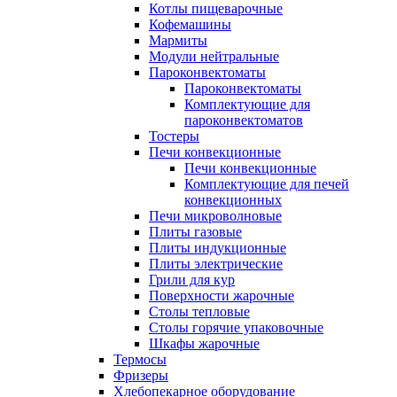
Котлы пищеварочные
Кофемашины
Мармиты
Модули нейтральные
Пароконвектоматы
Пароконвектоматы
Комплектующие для
пароконвектоматов
Тостеры
Печи конвекционные
Печи конвекционные
Комплектующие для печей
конвекционных
Печи микроволновые
Плиты газовые
Плиты индукционные
Плиты электрические
Грили для кур
Поверхности жарочные
Столы тепловые
Столы горячие упаковочные
Шкафы жарочные
Термосы
Фризеры
Хлебопекарное оборудование