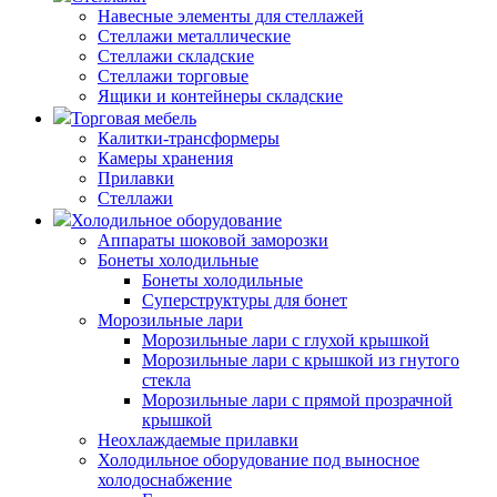
Навесные элементы для стеллажей
Стеллажи металлические
Стеллажи складские
Стеллажи торговые
Ящики и контейнеры складские
Торговая мебель
Калитки-трансформеры
Камеры хранения
Прилавки
Стеллажи
Холодильное оборудование
Аппараты шоковой заморозки
Бонеты холодильные
Бонеты холодильные
Суперструктуры для бонет
Морозильные лари
Морозильные лари с глухой крышкой
Морозильные лари с крышкой из гнутого
стекла
Морозильные лари с прямой прозрачной
крышкой
Неохлаждаемые прилавки
Холодильное оборудование под выносное
холодоснабжение