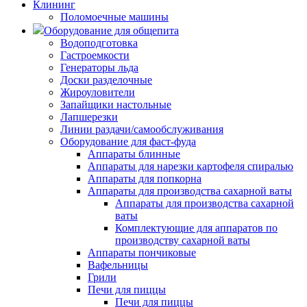
Клининг
Поломоечные машины
Оборудование для общепита
Водоподготовка
Гастроемкости
Генераторы льда
Доски разделочные
Жироуловители
Запайщики настольные
Лапшерезки
Линии раздачи/самообслуживания
Оборудование для фаст-фуда
Аппараты блинные
Аппараты для нарезки картофеля спиралью
Аппараты для попкорна
Аппараты для производства сахарной ваты
Аппараты для производства сахарной
ваты
Комплектующие для аппаратов по
производству сахарной ваты
Аппараты пончиковые
Вафельницы
Грили
Печи для пиццы
Печи для пиццы