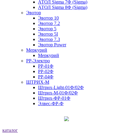
АТОЛ Sigma 7Ф (Sigma)
АТОЛ Sigma 8Ф (Sigma)
Эвотор
Эвотор 10
Эвотор 7.2
Эвотор 5
Эвотор 5I
Эвотор 7.3
Эвотор Power
Меркурий
Меркурий
РР-Электро
РР-01Ф
РР-02Ф
РР-04Ф
ШТРИХ-М
Штрих-Light-01Ф/02Ф
Штрих-М-01Ф/02Ф
Штрих-ФР-01Ф
Элвес-ФР-Ф
каталог