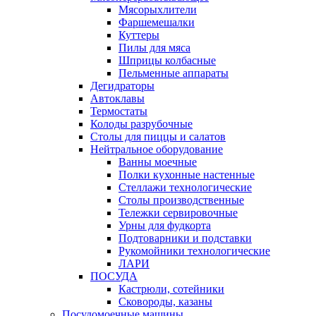
Мясорыхлители
Фаршемешалки
Куттеры
Пилы для мяса
Шприцы колбасные
Пельменные аппараты
Дегидраторы
Автоклавы
Термостаты
Колоды разрубочные
Столы для пиццы и салатов
Нейтральное оборудование
Ванны моечные
Полки кухонные настенные
Стеллажи технологические
Столы производственные
Тележки сервировочные
Урны для фудкорта
Подтоварники и подставки
Рукомойники технологические
ЛАРИ
ПОСУДА
Кастрюли, сотейники
Сковороды, казаны
Посудомоечные машины