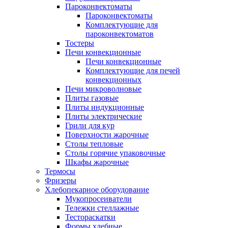
Пароконвектоматы
Пароконвектоматы
Комплектующие для
пароконвектоматов
Тостеры
Печи конвекционные
Печи конвекционные
Комплектующие для печей
конвекционных
Печи микроволновые
Плиты газовые
Плиты индукционные
Плиты электрические
Грили для кур
Поверхности жарочные
Столы тепловые
Столы горячие упаковочные
Шкафы жарочные
Термосы
Фризеры
Хлебопекарное оборудование
Мукопросеиватели
Тележки стеллажные
Тестораскатки
Формы хлебные