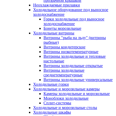
прозрачной крышкой
Неохлаждаемые прилавки
Холодильное оборудование под выносное
холодоснабжение
Горки холодильные под выносное
холодоснабжение
Бонеты морозильные
Холодильные витрины
Витрины "рыба на льду" (витрины
рыбные)
Витрины кондитерские
Витрины низкотемпературные
Витрины холодильные и тепловые
настольные
Витрины холодильные открытые
Витрины холодильные
среднетемпературные
Витрины холодильные универсальные
Холодильные горки
Холодильные и морозильные камеры
Камеры холодильные и морозильные
Моноблоки холодильные
Сплит-системы
Холодильные и морозильные столы
Холодильные шкафы