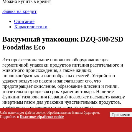
Можно купить в кредит
Заявка на кредит
Описание
Характеристики
Вакуумный упаковщик DZQ-500/2SD
Foodatlas Eco
Это профессиональное напольное оборудование для
герметичной упаковки продуктов питания растительного и
животного происхождения, а также жидких,
порошкообразных и пастообразных смесей. Устройство
удаляет воздух из пакета и запечатывает его, что
предотвращает окисление, образование плесени и гнили,
значительно продлевая срок хранения товара. Наличие
функции газирования (аэрации) позволяет насыщать камеру
инертным газом для упаковки чувствительных продуктов,
требующих сохранения структуры или цвета.
Сайт использует файлы cookie, обрабатываемые Вашим браузером.
Принимаю
Подробнее в
Политике обработки cookie
.
Кому подойдет этот товар
Предприятия общественного питания и рестораны для