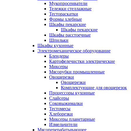
Мукопросеиватели
Тележки стеллажные
Тестораскатки
Формы хлебные
Шкафы пекарские
Шкафы пекарские
Шкафы расстоечные
Шпильки
Шкафы кухонные
Электромеханическое оборудование
Блендеры
Картофелечистки электрические
Миксеры
Мясорубки промышленные
Овощерезки
Овощерезки
Комплектующие для овощерезок
Процессоры кухонные
Слайсеры
Соковыжималки
Тестомесы
Хлеборезки
Миксеры планетарные
Измельчители
Мясоперерабатывающее