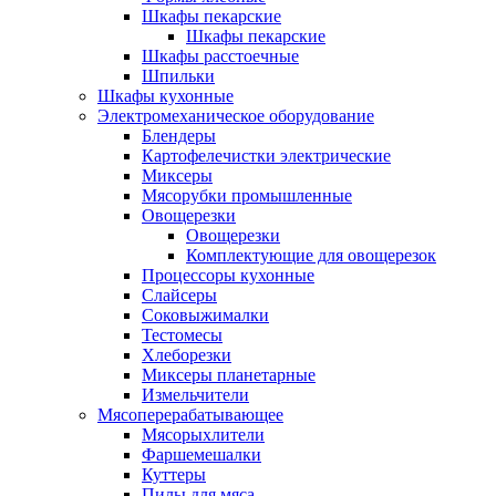
Шкафы пекарские
Шкафы пекарские
Шкафы расстоечные
Шпильки
Шкафы кухонные
Электромеханическое оборудование
Блендеры
Картофелечистки электрические
Миксеры
Мясорубки промышленные
Овощерезки
Овощерезки
Комплектующие для овощерезок
Процессоры кухонные
Слайсеры
Соковыжималки
Тестомесы
Хлеборезки
Миксеры планетарные
Измельчители
Мясоперерабатывающее
Мясорыхлители
Фаршемешалки
Куттеры
Пилы для мяса