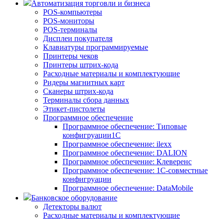
Автоматизация торговли и бизнеса
POS-компьютеры
POS-мониторы
POS-терминалы
Дисплеи покупателя
Клавиатуры программируемые
Принтеры чеков
Принтеры штрих-кода
Расходные материалы и комплектующие
Ридеры магнитных карт
Сканеры штрих-кода
Терминалы сбора данных
Этикет-пистолеты
Программное обеспечение
Программное обеспечение: Типовые
конфигруации1С
Программное обеспечение: ilexx
Программное обеспечение: DALION
Программное обеспечение: Клеверенс
Программное обеспечение: 1С-совместные
конфигруации
Программное обеспечение: DataMobile
Банковское оборудование
Детекторы валют
Расходные материалы и комплектующие