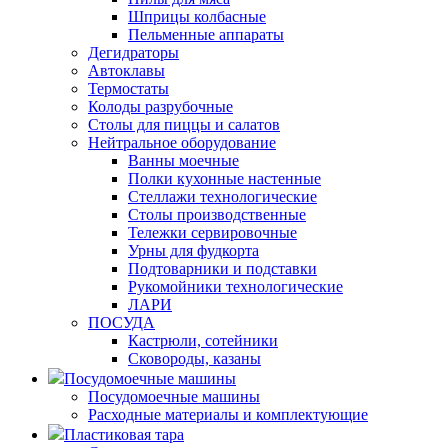
Шприцы колбасные
Пельменные аппараты
Дегидраторы
Автоклавы
Термостаты
Колоды разрубочные
Столы для пиццы и салатов
Нейтральное оборудование
Ванны моечные
Полки кухонные настенные
Стеллажи технологические
Столы производственные
Тележки сервировочные
Урны для фудкорта
Подтоварники и подставки
Рукомойники технологические
ЛАРИ
ПОСУДА
Кастрюли, сотейники
Сковороды, казаны
Посудомоечные машины
Посудомоечные машины
Расходные материалы и комплектующие
Пластиковая тара