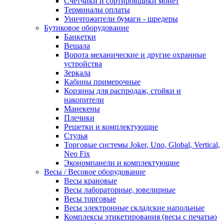
Счетчики и сортировщики монет
Терминалы оплаты
Уничтожители бумаги - шредеры
Бутиковое оборудование
Банкетки
Вешала
Ворота механические и другие охранные
устройства
Зеркала
Кабины примерочные
Корзины для распродаж, стойки и
накопители
Манекены
Плечики
Решетки и комплектующие
Стулья
Торговые системы Joker, Uno, Global, Vertical,
Neo Fix
Экономпанели и комплектующие
Весы / Весовое оборудование
Весы крановые
Весы лабораторные, ювелирные
Весы торговые
Весы электронные складские напольные
Комплексы этикетирования (весы с печатью