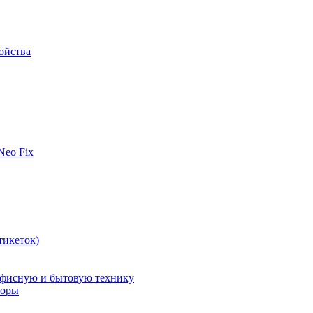
ойства
 Neo Fix
тикеток)
офисную и бытовую технику
поры