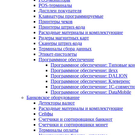
POS-терминалы
Дисплеи покупателя
Клавиатуры программируемые
Принтеры чеков
Принтеры штрих-кода
Расходные материалы и комплектующие
Ридеры магнитных карт
Сканеры штрих-кода
Терминалы сбора данных
Этикет-пистолеты
Программное обеспечение
Программное обеспечение: Типовые к
Программное обеспечение: ilexx
Программное обеспечение: DALION
Программное обеспечение: Клеверенс
Программное обеспечение: 1С-совмест
Программное обеспечение: DataMobile
Банковское оборудование
Детекторы валют
Расходные материалы и комплектующие
Сейфы
Счетчики и сортировщики банкнот
Счетчики и сортировщики монет
Терминалы оплаты