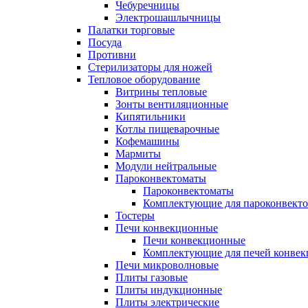
Чебуречницы
Электрошашлычницы
Палатки торговые
Посуда
Противни
Стерилизаторы для ножей
Тепловое оборудование
Витрины тепловые
Зонты вентиляционные
Кипятильники
Котлы пищеварочные
Кофемашины
Мармиты
Модули нейтральные
Пароконвектоматы
Пароконвектоматы
Комплектующие для пароконвекто
Тостеры
Печи конвекционные
Печи конвекционные
Комплектующие для печей конве
Печи микроволновые
Плиты газовые
Плиты индукционные
Плиты электрические