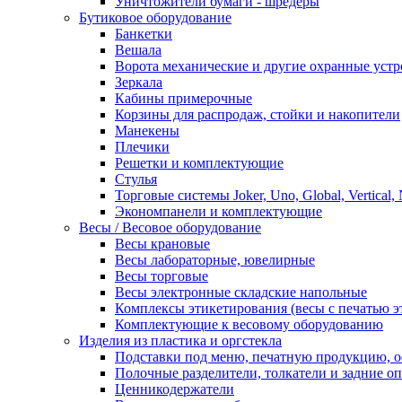
Уничтожители бумаги - шредеры
Бутиковое оборудование
Банкетки
Вешала
Ворота механические и другие охранные устр
Зеркала
Кабины примерочные
Корзины для распродаж, стойки и накопители
Манекены
Плечики
Решетки и комплектующие
Стулья
Торговые системы Joker, Uno, Global, Vertical,
Экономпанели и комплектующие
Весы / Весовое оборудование
Весы крановые
Весы лабораторные, ювелирные
Весы торговые
Весы электронные складские напольные
Комплексы этикетирования (весы с печатью э
Комплектующие к весовому оборудованию
Изделия из пластика и оргстекла
Подставки под меню, печатную продукцию, 
Полочные разделители, толкатели и задние о
Ценникодержатели