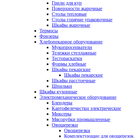
Грили для кур
Поверхности жарочные
Столы тепловые
Столы горячие упаковочные
Шкафы жарочные
Термосы
Фризеры
Хлебопекарное оборудование
Мукопросеиватели
Тележки стеллажные
Тестораскатки
Формы хлебные
Шкафы пекарские
Шкафы пекарские
Шкафы расстоечные
Шпильки
Шкафы кухонные
Электромеханическое оборудование
Блендеры
Картофелечистки электрические
Миксеры
Мясорубки промышленные
Овощерезки
Овощерезки
Комплектующие для овощерезок