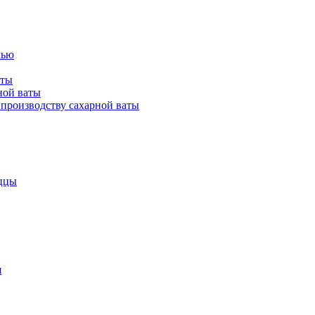
лью
аты
ной ваты
производству сахарной ваты
ццы
я