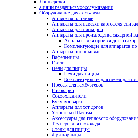
Лапшерезки
Линии раздачи/самообслуживания
Оборудование для фаст-фуда
Аппараты блинные
Аппараты для нарезки картофеля спира
Аппараты для попкорна
Аппараты для производства сахарной в
Аппараты для производства сахар
Комплектующие для аппаратов по 
Аппараты пончиковые
Вафельницы
Грили
Печи для пиццы
Печи для пиццы
Комплектующие для печей для пи
Прессы для гамбургеров
Рисоварки
Сокоохладители
Кукурузоварки
Аппараты для хот-догов
Установки Шаурма
Аксессуары для теплового оборудовани
Темперы для шоколада
Столы для пиццы
Фритюрницы