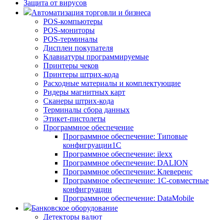
Защита от вирусов
Автоматизация торговли и бизнеса
POS-компьютеры
POS-мониторы
POS-терминалы
Дисплеи покупателя
Клавиатуры программируемые
Принтеры чеков
Принтеры штрих-кода
Расходные материалы и комплектующие
Ридеры магнитных карт
Сканеры штрих-кода
Терминалы сбора данных
Этикет-пистолеты
Программное обеспечение
Программное обеспечение: Типовые
конфигруации1С
Программное обеспечение: ilexx
Программное обеспечение: DALION
Программное обеспечение: Клеверенс
Программное обеспечение: 1С-совместные
конфигруации
Программное обеспечение: DataMobile
Банковское оборудование
Детекторы валют