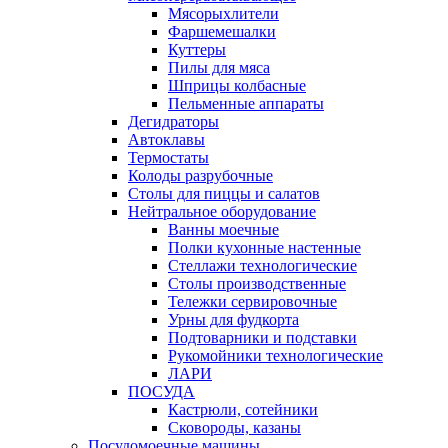
Мясорыхлители
Фаршемешалки
Куттеры
Пилы для мяса
Шприцы колбасные
Пельменные аппараты
Дегидраторы
Автоклавы
Термостаты
Колоды разрубочные
Столы для пиццы и салатов
Нейтральное оборудование
Ванны моечные
Полки кухонные настенные
Стеллажи технологические
Столы производственные
Тележки сервировочные
Урны для фудкорта
Подтоварники и подставки
Рукомойники технологические
ЛАРИ
ПОСУДА
Кастрюли, сотейники
Сковороды, казаны
Посудомоечные машины