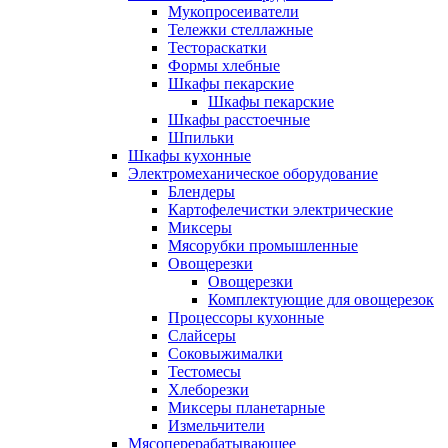
Мукопросеиватели
Тележки стеллажные
Тестораскатки
Формы хлебные
Шкафы пекарские
Шкафы пекарские
Шкафы расстоечные
Шпильки
Шкафы кухонные
Электромеханическое оборудование
Блендеры
Картофелечистки электрические
Миксеры
Мясорубки промышленные
Овощерезки
Овощерезки
Комплектующие для овощерезок
Процессоры кухонные
Слайсеры
Соковыжималки
Тестомесы
Хлеборезки
Миксеры планетарные
Измельчители
Мясоперерабатывающее