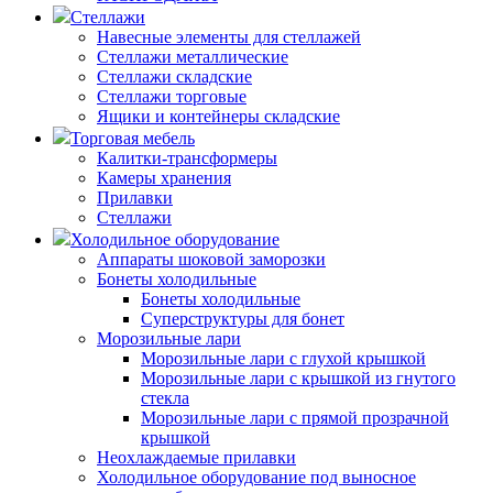
Стеллажи
Навесные элементы для стеллажей
Стеллажи металлические
Стеллажи складские
Стеллажи торговые
Ящики и контейнеры складские
Торговая мебель
Калитки-трансформеры
Камеры хранения
Прилавки
Стеллажи
Холодильное оборудование
Аппараты шоковой заморозки
Бонеты холодильные
Бонеты холодильные
Суперструктуры для бонет
Морозильные лари
Морозильные лари с глухой крышкой
Морозильные лари с крышкой из гнутого
стекла
Морозильные лари с прямой прозрачной
крышкой
Неохлаждаемые прилавки
Холодильное оборудование под выносное