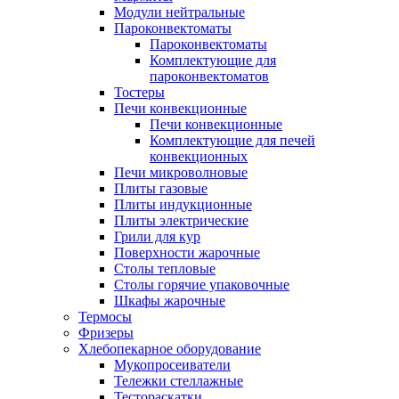
Модули нейтральные
Пароконвектоматы
Пароконвектоматы
Комплектующие для
пароконвектоматов
Тостеры
Печи конвекционные
Печи конвекционные
Комплектующие для печей
конвекционных
Печи микроволновые
Плиты газовые
Плиты индукционные
Плиты электрические
Грили для кур
Поверхности жарочные
Столы тепловые
Столы горячие упаковочные
Шкафы жарочные
Термосы
Фризеры
Хлебопекарное оборудование
Мукопросеиватели
Тележки стеллажные
Тестораскатки