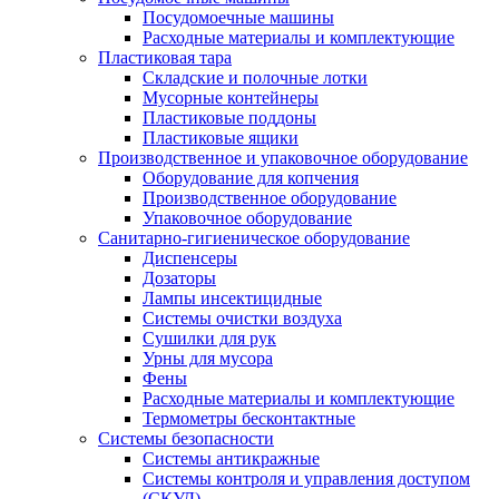
Посудомоечные машины
Расходные материалы и комплектующие
Пластиковая тара
Складские и полочные лотки
Мусорные контейнеры
Пластиковые поддоны
Пластиковые ящики
Производственное и упаковочное оборудование
Оборудование для копчения
Производственное оборудование
Упаковочное оборудование
Санитарно-гигиеническое оборудование
Диспенсеры
Дозаторы
Лампы инсектицидные
Системы очистки воздуха
Сушилки для рук
Урны для мусора
Фены
Расходные материалы и комплектующие
Термометры бесконтактные
Системы безопасности
Системы антикражные
Системы контроля и управления доступом
(СКУД)