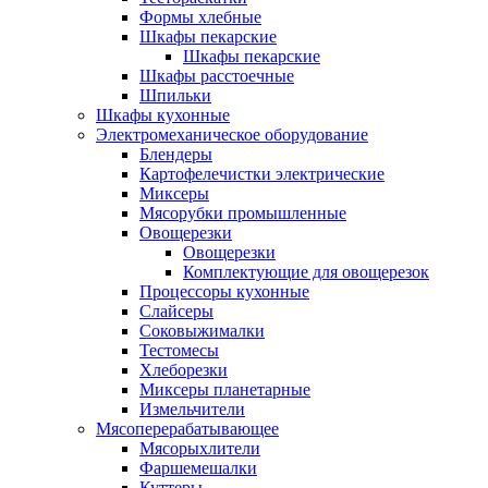
Формы хлебные
Шкафы пекарские
Шкафы пекарские
Шкафы расстоечные
Шпильки
Шкафы кухонные
Электромеханическое оборудование
Блендеры
Картофелечистки электрические
Миксеры
Мясорубки промышленные
Овощерезки
Овощерезки
Комплектующие для овощерезок
Процессоры кухонные
Слайсеры
Соковыжималки
Тестомесы
Хлеборезки
Миксеры планетарные
Измельчители
Мясоперерабатывающее
Мясорыхлители
Фаршемешалки
Куттеры