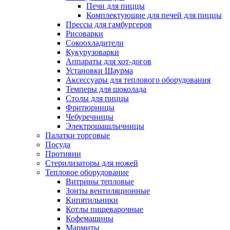
Печи для пиццы
Комплектующие для печей для пиццы
Прессы для гамбургеров
Рисоварки
Сокоохладители
Кукурузоварки
Аппараты для хот-догов
Установки Шаурма
Аксессуары для теплового оборудования
Темперы для шоколада
Столы для пиццы
Фритюрницы
Чебуречницы
Электрошашлычницы
Палатки торговые
Посуда
Противни
Стерилизаторы для ножей
Тепловое оборудование
Витрины тепловые
Зонты вентиляционные
Кипятильники
Котлы пищеварочные
Кофемашины
Мармиты