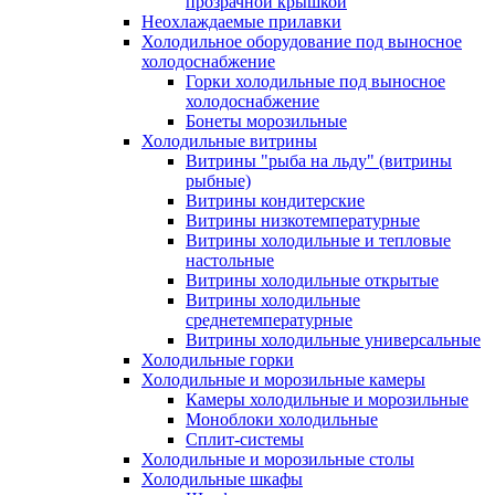
прозрачной крышкой
Неохлаждаемые прилавки
Холодильное оборудование под выносное
холодоснабжение
Горки холодильные под выносное
холодоснабжение
Бонеты морозильные
Холодильные витрины
Витрины "рыба на льду" (витрины
рыбные)
Витрины кондитерские
Витрины низкотемпературные
Витрины холодильные и тепловые
настольные
Витрины холодильные открытые
Витрины холодильные
среднетемпературные
Витрины холодильные универсальные
Холодильные горки
Холодильные и морозильные камеры
Камеры холодильные и морозильные
Моноблоки холодильные
Сплит-системы
Холодильные и морозильные столы
Холодильные шкафы