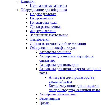
Клининг
Поломоечные машины
Оборудование для общепита
Водоподготовка
Гастроемкости
Генераторы льда
Доски разделочные
Жироуловители
Запайщики настольные
Лапшерезки
Линии раздачи/самообслуживания
Оборудование для фаст-фуда
Аппараты блинные
Аппараты для нарезки картофеля
спиралью
Аппараты для попкорна
Аппараты для производства сахарной
ваты
Аппараты для производства
сахарной ваты
Комплектующие для аппаратов
по производству сахарной ваты
Аппараты пончиковые
Вафельницы
Грили