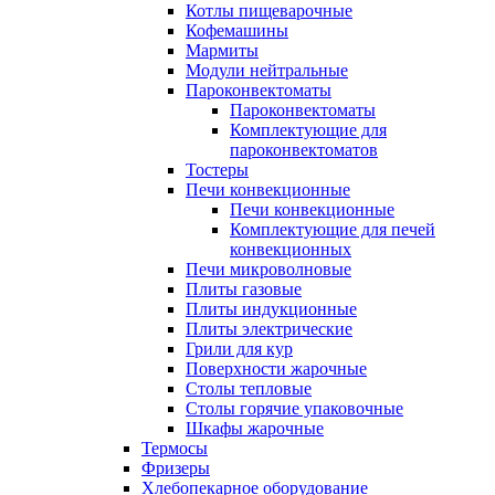
Котлы пищеварочные
Кофемашины
Мармиты
Модули нейтральные
Пароконвектоматы
Пароконвектоматы
Комплектующие для
пароконвектоматов
Тостеры
Печи конвекционные
Печи конвекционные
Комплектующие для печей
конвекционных
Печи микроволновые
Плиты газовые
Плиты индукционные
Плиты электрические
Грили для кур
Поверхности жарочные
Столы тепловые
Столы горячие упаковочные
Шкафы жарочные
Термосы
Фризеры
Хлебопекарное оборудование