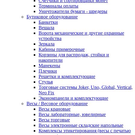
Счетчики и сортировщики монет
Терминалы оплаты
Уничтожители бумаги - шредеры
Бутиковое оборудование
Банкетки
Вешала
Ворота механические и другие охранные
устройства
Зеркала
Кабины примерочные
Корзины для распродаж, стойки и
накопители
Манекены
Плечики
Решетки и комплектующие
Стулья
Торговые системы Joker, Uno, Global, Vertical,
Neo Fix
Экономпанели и комплектующие
Весы / Весовое оборудование
Весы крановые
Весы лабораторные, ювелирные
Весы торговые
Весы электронные складские напольные
Комплексы этикетирования (весы с печатью