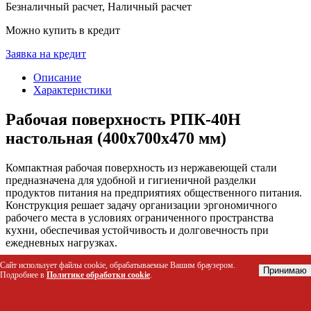
Безналичный расчет, Наличный расчет
Можно купить в кредит
Заявка на кредит
Описание
Характеристики
Рабочая поверхность РПК-40Н
настольная (400x700x470 мм)
Компактная рабочая поверхность из нержавеющей стали
предназначена для удобной и гигиеничной разделки
продуктов питания на предприятиях общественного питания.
Конструкция решает задачу организации эргономичного
рабочего места в условиях ограниченного пространства
кухни, обеспечивая устойчивость и долговечность при
ежедневных нагрузках.
Сайт использует файлы cookie, обрабатываемые Вашим браузером.
Кому подойдет этот товар
Принимаю
Подробнее в
Политике обработки cookie
.
Шеф-повара и линейные повара для быстрой
подготовки ингредиентов