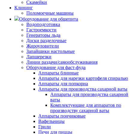
Скамейки
Клининг
Поломоечные машины
Оборудование для общепита
Водоподготовка
Гастроемкости
Генераторы льда
Доски разделочные
Жироуловители
Запайщики настольные
Лапшерезки
Линии раздачи/самообслуживания
Оборудование для фаст-фуда
Аппараты блинные
Аппараты для нарезки картофеля спиралью
Аппараты для попкорна
Аппараты для производства сахарной ваты
Аппараты для производства сахарной
ваты
Комплектующие для аппаратов по
производству сахарной ваты
Аппараты пончиковые
Вафельницы
Грили
Печи для пиццы