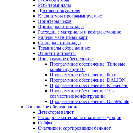
POS-терминалы
Дисплеи покупателя
Клавиатуры программируемые
Принтеры чеков
Принтеры штрих-кода
Расходные материалы и комплектующие
Ридеры магнитных карт
Сканеры штрих-кода
Терминалы сбора данных
Этикет-пистолеты
Программное обеспечение
Программное обеспечение: Типовые
конфигруации1С
Программное обеспечение: ilexx
Программное обеспечение: DALION
Программное обеспечение: Клеверенс
Программное обеспечение: 1С-
совместные конфигруации
Программное обеспечение: DataMobile
Банковское оборудование
Детекторы валют
Расходные материалы и комплектующие
Сейфы
Счетчики и сортировщики банкнот