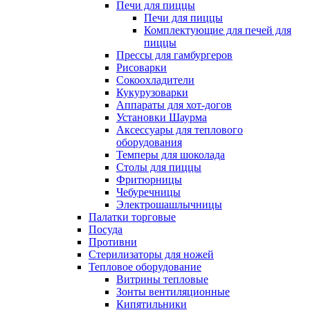
Печи для пиццы
Печи для пиццы
Комплектующие для печей для
пиццы
Прессы для гамбургеров
Рисоварки
Сокоохладители
Кукурузоварки
Аппараты для хот-догов
Установки Шаурма
Аксессуары для теплового
оборудования
Темперы для шоколада
Столы для пиццы
Фритюрницы
Чебуречницы
Электрошашлычницы
Палатки торговые
Посуда
Противни
Стерилизаторы для ножей
Тепловое оборудование
Витрины тепловые
Зонты вентиляционные
Кипятильники