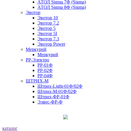
АТОЛ Sigma 7Ф (Sigma)
АТОЛ Sigma 8Ф (Sigma)
Эвотор
Эвотор 10
Эвотор 7.2
Эвотор 5
Эвотор 5I
Эвотор 7.3
Эвотор Power
Меркурий
Меркурий
РР-Электро
РР-01Ф
РР-02Ф
РР-04Ф
ШТРИХ-М
Штрих-Light-01Ф/02Ф
Штрих-М-01Ф/02Ф
Штрих-ФР-01Ф
Элвес-ФР-Ф
каталог