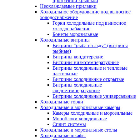
прозрачной крышкой
Неохлаждаемые прилавки
Холодильное оборудование под выносное
холодоснабжение
Горки холодильные под выносное
холодоснабжение
Бонеты морозильные
Холодильные витрины
Витрины "рыба на льду" (витрины
рыбные)
Витрины кондитерские
Витрины низкотемпературные
Витрины холодильные и тепловые
настольные
Витрины холодильные открытые
Витрины холодильные
среднетемпературные
Витрины холодильные универсальные
Холодильные горки
Холодильные и морозильные камеры
Камеры холодильные и морозильные
Моноблоки холодильные
Сплит-системы
Холодильные и морозильные столы
Холодильные шкафы