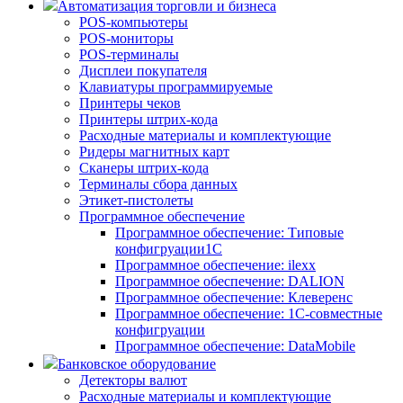
Автоматизация торговли и бизнеса
POS-компьютеры
POS-мониторы
POS-терминалы
Дисплеи покупателя
Клавиатуры программируемые
Принтеры чеков
Принтеры штрих-кода
Расходные материалы и комплектующие
Ридеры магнитных карт
Сканеры штрих-кода
Терминалы сбора данных
Этикет-пистолеты
Программное обеспечение
Программное обеспечение: Типовые
конфигруации1С
Программное обеспечение: ilexx
Программное обеспечение: DALION
Программное обеспечение: Клеверенс
Программное обеспечение: 1С-совместные
конфигруации
Программное обеспечение: DataMobile
Банковское оборудование
Детекторы валют
Расходные материалы и комплектующие