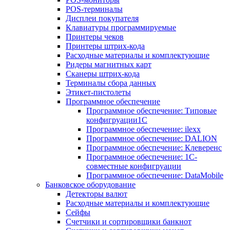
POS-терминалы
Дисплеи покупателя
Клавиатуры программируемые
Принтеры чеков
Принтеры штрих-кода
Расходные материалы и комплектующие
Ридеры магнитных карт
Сканеры штрих-кода
Терминалы сбора данных
Этикет-пистолеты
Программное обеспечение
Программное обеспечение: Типовые
конфигруации1С
Программное обеспечение: ilexx
Программное обеспечение: DALION
Программное обеспечение: Клеверенс
Программное обеспечение: 1С-
совместные конфигруации
Программное обеспечение: DataMobile
Банковское оборудование
Детекторы валют
Расходные материалы и комплектующие
Сейфы
Счетчики и сортировщики банкнот