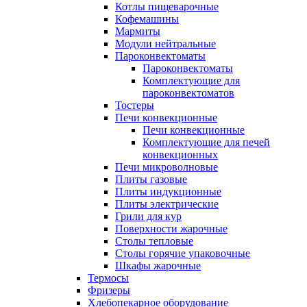
Котлы пищеварочные
Кофемашины
Мармиты
Модули нейтральные
Пароконвектоматы
Пароконвектоматы
Комплектующие для
пароконвектоматов
Тостеры
Печи конвекционные
Печи конвекционные
Комплектующие для печей
конвекционных
Печи микроволновые
Плиты газовые
Плиты индукционные
Плиты электрические
Грили для кур
Поверхности жарочные
Столы тепловые
Столы горячие упаковочные
Шкафы жарочные
Термосы
Фризеры
Хлебопекарное оборудование