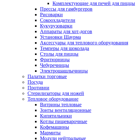
Комплектующие для печей для пиццы
Прессы для гамбургеров
Рисоварки
Сокоохладители
Кукурузоварки
Аппараты для хот-догов
Установки Шаурма
Аксессуары для теплового оборудования
Темперы для шоколада
Столы для пиццы
Фритюрницы
Чебуречницы
Электрошашлычницы
Палатки торговые
Посуда
Противни
Стерилизаторы для ножей
Тепловое оборудование
Витрины тепловые
Зонты вентиляционные
Кипятильники
Котлы пищеварочные
Кофемашины
Мармиты
Модули нейтральные