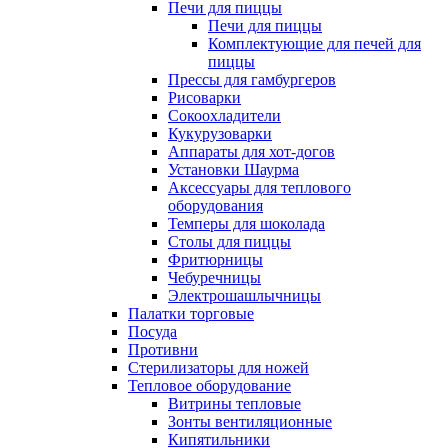
Печи для пиццы
Печи для пиццы
Комплектующие для печей для
пиццы
Прессы для гамбургеров
Рисоварки
Сокоохладители
Кукурузоварки
Аппараты для хот-догов
Установки Шаурма
Аксессуары для теплового
оборудования
Темперы для шоколада
Столы для пиццы
Фритюрницы
Чебуречницы
Электрошашлычницы
Палатки торговые
Посуда
Противни
Стерилизаторы для ножей
Тепловое оборудование
Витрины тепловые
Зонты вентиляционные
Кипятильники