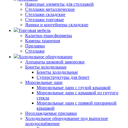
Навесные элементы для стеллажей
Стеллажи металлические
Стеллажи складские
Стеллажи торговые
Ящики и контейнеры складские
Торговая мебель
Калитки-трансформеры
Камеры хранения
Прилавки
Стеллажи
Холодильное оборудование
Аппараты шоковой заморозки
Бонеты холодильные
Бонеты холодильные
Суперструктуры для бонет
Морозильные лари
Морозильные лари с глухой крышкой
Морозильные лари с крышкой из гнутого
стекла
Морозильные лари с прямой прозрачной
крышкой
Неохлаждаемые прилавки
Холодильное оборудование под выносное
холодоснабжение