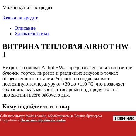
Можно купить в кредит
Заявка на кредит
Описание
Характеристики
ВИТРИНА ТЕПЛОВАЯ AIRHOT HW-
1
Витрина тепловая Airhot HW-1 предназначена для экспозиции
булочек, тортов, пирогов и различных закусок в точках
общественного питания. Устройство поддерживает
постоянную температуру от +30 до +110 °С, что позволяет
сохранять вкус, мягкость и товарный вид продуктов на
протяжении всего рабочего дня.
Кому подойдет этот товар
Сайт использует файлы cookie, обрабатываемые Вашим браузером.
Пекарни и кондитерские для продажи свежей выпечки
Принимаю
Подробнее в
Политике обработки cookie
.
Кафе и кофейни для подогрева горячих закусок
Супермаркеты и булочные с отделом готовой кулинарии
Фуд-корты и точки быстрого питания (фаст-фуд)