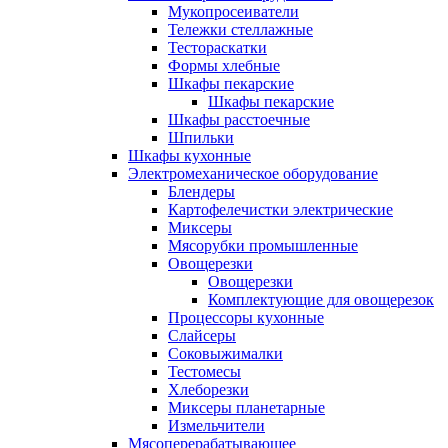
Мукопросеиватели
Тележки стеллажные
Тестораскатки
Формы хлебные
Шкафы пекарские
Шкафы пекарские
Шкафы расстоечные
Шпильки
Шкафы кухонные
Электромеханическое оборудование
Блендеры
Картофелечистки электрические
Миксеры
Мясорубки промышленные
Овощерезки
Овощерезки
Комплектующие для овощерезок
Процессоры кухонные
Слайсеры
Соковыжималки
Тестомесы
Хлеборезки
Миксеры планетарные
Измельчители
Мясоперерабатывающее