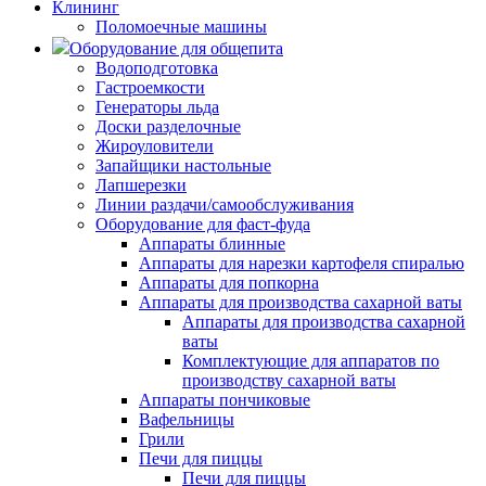
Клининг
Поломоечные машины
Оборудование для общепита
Водоподготовка
Гастроемкости
Генераторы льда
Доски разделочные
Жироуловители
Запайщики настольные
Лапшерезки
Линии раздачи/самообслуживания
Оборудование для фаст-фуда
Аппараты блинные
Аппараты для нарезки картофеля спиралью
Аппараты для попкорна
Аппараты для производства сахарной ваты
Аппараты для производства сахарной
ваты
Комплектующие для аппаратов по
производству сахарной ваты
Аппараты пончиковые
Вафельницы
Грили
Печи для пиццы
Печи для пиццы