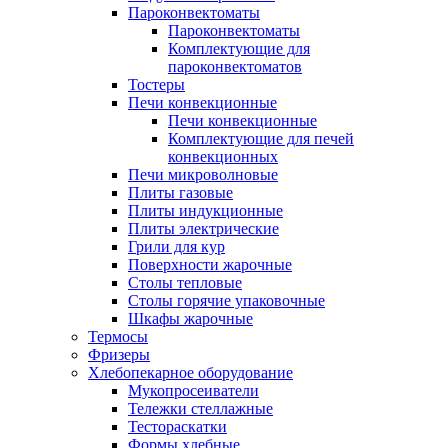
Пароконвектоматы
Пароконвектоматы
Комплектующие для
пароконвектоматов
Тостеры
Печи конвекционные
Печи конвекционные
Комплектующие для печей
конвекционных
Печи микроволновые
Плиты газовые
Плиты индукционные
Плиты электрические
Грили для кур
Поверхности жарочные
Столы тепловые
Столы горячие упаковочные
Шкафы жарочные
Термосы
Фризеры
Хлебопекарное оборудование
Мукопросеиватели
Тележки стеллажные
Тестораскатки
Формы хлебные