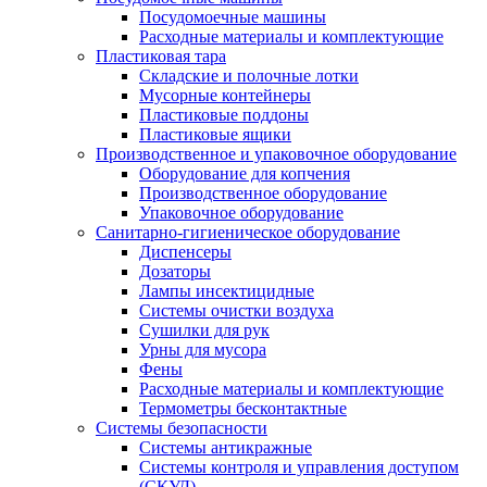
Посудомоечные машины
Расходные материалы и комплектующие
Пластиковая тара
Складские и полочные лотки
Мусорные контейнеры
Пластиковые поддоны
Пластиковые ящики
Производственное и упаковочное оборудование
Оборудование для копчения
Производственное оборудование
Упаковочное оборудование
Санитарно-гигиеническое оборудование
Диспенсеры
Дозаторы
Лампы инсектицидные
Системы очистки воздуха
Сушилки для рук
Урны для мусора
Фены
Расходные материалы и комплектующие
Термометры бесконтактные
Системы безопасности
Системы антикражные
Системы контроля и управления доступом
(СКУД)