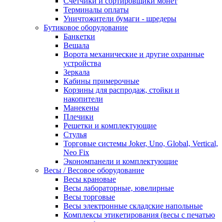
Счетчики и сортировщики монет
Терминалы оплаты
Уничтожители бумаги - шредеры
Бутиковое оборудование
Банкетки
Вешала
Ворота механические и другие охранные
устройства
Зеркала
Кабины примерочные
Корзины для распродаж, стойки и
накопители
Манекены
Плечики
Решетки и комплектующие
Стулья
Торговые системы Joker, Uno, Global, Vertical,
Neo Fix
Экономпанели и комплектующие
Весы / Весовое оборудование
Весы крановые
Весы лабораторные, ювелирные
Весы торговые
Весы электронные складские напольные
Комплексы этикетирования (весы с печатью