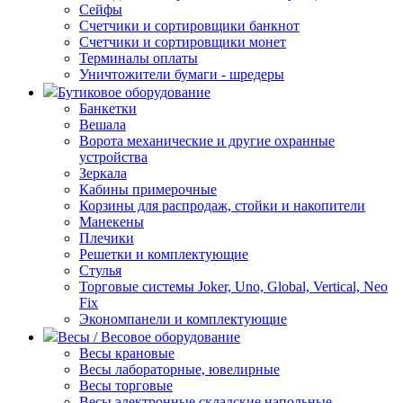
Сейфы
Счетчики и сортировщики банкнот
Счетчики и сортировщики монет
Терминалы оплаты
Уничтожители бумаги - шредеры
Бутиковое оборудование
Банкетки
Вешала
Ворота механические и другие охранные
устройства
Зеркала
Кабины примерочные
Корзины для распродаж, стойки и накопители
Манекены
Плечики
Решетки и комплектующие
Стулья
Торговые системы Joker, Uno, Global, Vertical, Neo
Fix
Экономпанели и комплектующие
Весы / Весовое оборудование
Весы крановые
Весы лабораторные, ювелирные
Весы торговые
Весы электронные складские напольные