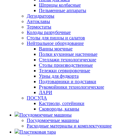
Шприцы колбасные
Пельменные аппараты
Дегидраторы
Автоклавы
Термостаты
Колоды разрубочные
Столы для пиццы и салатов
Нейтральное оборудование
Ванны моечные
Полки кухонные настенные
Стеллажи технологические
Столы производственные
Тележки сервировочные
Урны для фудкорта
Подтоварники и подставки
Рукомойники технологические
ЛАРИ
ПОСУДА
Кастрюли, сотейники
Сковороды, казаны
Посудомоечные машины
Посудомоечные машины
Расходные материалы и комплектующие
Пластиковая тара