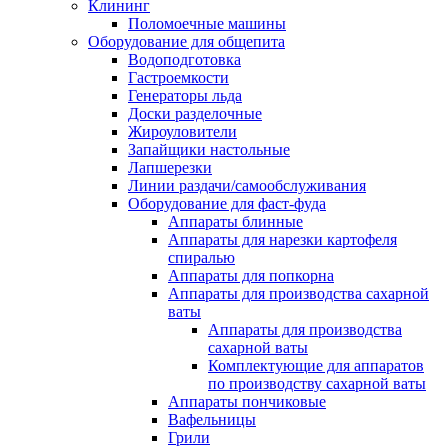
Клининг
Поломоечные машины
Оборудование для общепита
Водоподготовка
Гастроемкости
Генераторы льда
Доски разделочные
Жироуловители
Запайщики настольные
Лапшерезки
Линии раздачи/самообслуживания
Оборудование для фаст-фуда
Аппараты блинные
Аппараты для нарезки картофеля
спиралью
Аппараты для попкорна
Аппараты для производства сахарной
ваты
Аппараты для производства
сахарной ваты
Комплектующие для аппаратов
по производству сахарной ваты
Аппараты пончиковые
Вафельницы
Грили