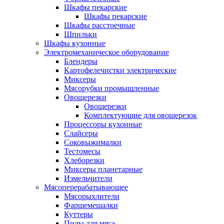
Шкафы пекарские
Шкафы пекарские
Шкафы расстоечные
Шпильки
Шкафы кухонные
Электромеханическое оборудование
Блендеры
Картофелечистки электрические
Миксеры
Мясорубки промышленные
Овощерезки
Овощерезки
Комплектующие для овощерезок
Процессоры кухонные
Слайсеры
Соковыжималки
Тестомесы
Хлеборезки
Миксеры планетарные
Измельчители
Мясоперерабатывающее
Мясорыхлители
Фаршемешалки
Куттеры
Пилы для мяса