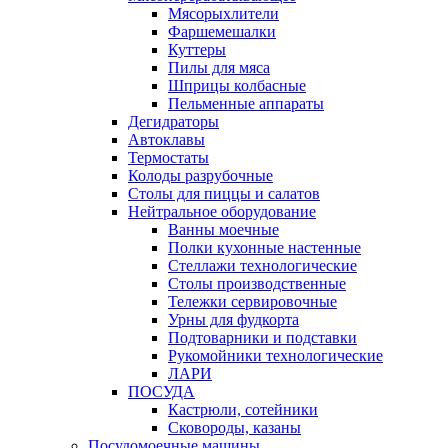
Мясорыхлители
Фаршемешалки
Куттеры
Пилы для мяса
Шприцы колбасные
Пельменные аппараты
Дегидраторы
Автоклавы
Термостаты
Колоды разрубочные
Столы для пиццы и салатов
Нейтральное оборудование
Ванны моечные
Полки кухонные настенные
Стеллажи технологические
Столы производственные
Тележки сервировочные
Урны для фудкорта
Подтоварники и подставки
Рукомойники технологические
ЛАРИ
ПОСУДА
Кастрюли, сотейники
Сковороды, казаны
Посудомоечные машины