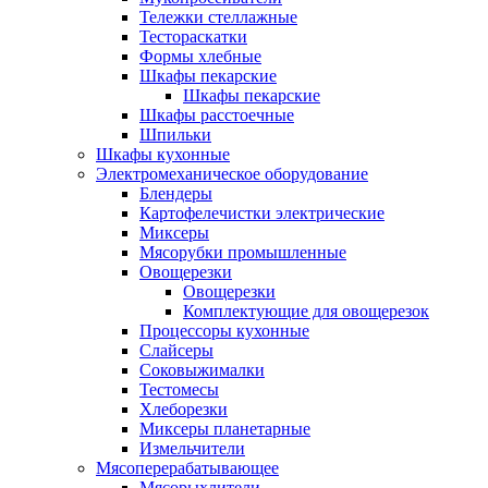
Тележки стеллажные
Тестораскатки
Формы хлебные
Шкафы пекарские
Шкафы пекарские
Шкафы расстоечные
Шпильки
Шкафы кухонные
Электромеханическое оборудование
Блендеры
Картофелечистки электрические
Миксеры
Мясорубки промышленные
Овощерезки
Овощерезки
Комплектующие для овощерезок
Процессоры кухонные
Слайсеры
Соковыжималки
Тестомесы
Хлеборезки
Миксеры планетарные
Измельчители
Мясоперерабатывающее
Мясорыхлители