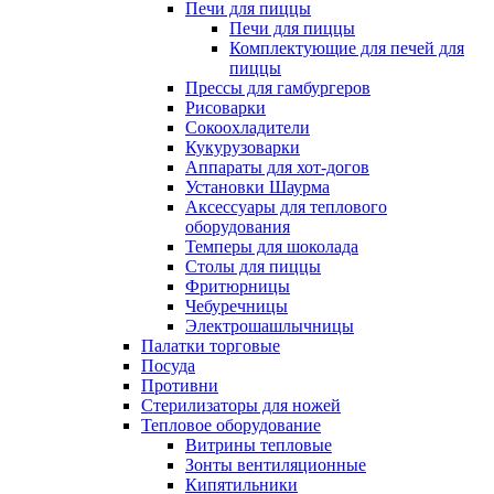
Печи для пиццы
Печи для пиццы
Комплектующие для печей для
пиццы
Прессы для гамбургеров
Рисоварки
Сокоохладители
Кукурузоварки
Аппараты для хот-догов
Установки Шаурма
Аксессуары для теплового
оборудования
Темперы для шоколада
Столы для пиццы
Фритюрницы
Чебуречницы
Электрошашлычницы
Палатки торговые
Посуда
Противни
Стерилизаторы для ножей
Тепловое оборудование
Витрины тепловые
Зонты вентиляционные
Кипятильники