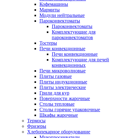
Кофемашины
Мармиты
Модули нейтральные
Пароконвектоматы
Пароконвектоматы
Комплектующие для
пароконвектоматов
Тостеры
Печи конвекционные
Печи конвекционные
Комплектующие для печей
конвекционных
Печи микроволновые
Плиты газовые
Плиты индукционные
Плиты электрические
Грили для кур
Поверхности жарочные
Столы тепловые
Столы горячие упаковочные
Шкафы жарочные
Термосы
Фризеры
Хлебопекарное оборудование
Мукопросеиватели