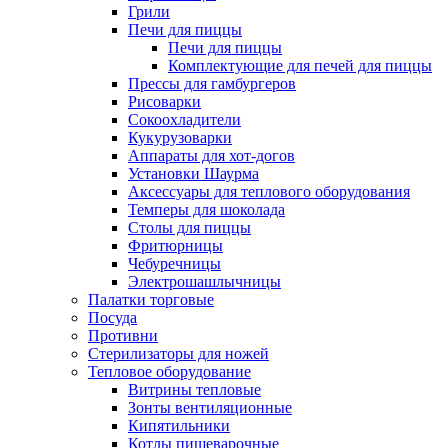
Грили
Печи для пиццы
Печи для пиццы
Комплектующие для печей для пиццы
Прессы для гамбургеров
Рисоварки
Сокоохладители
Кукурузоварки
Аппараты для хот-догов
Установки Шаурма
Аксессуары для теплового оборудования
Темперы для шоколада
Столы для пиццы
Фритюрницы
Чебуречницы
Электрошашлычницы
Палатки торговые
Посуда
Противни
Стерилизаторы для ножей
Тепловое оборудование
Витрины тепловые
Зонты вентиляционные
Кипятильники
Котлы пищеварочные