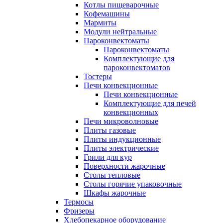
Котлы пищеварочные
Кофемашины
Мармиты
Модули нейтральные
Пароконвектоматы
Пароконвектоматы
Комплектующие для
пароконвектоматов
Тостеры
Печи конвекционные
Печи конвекционные
Комплектующие для печей
конвекционных
Печи микроволновые
Плиты газовые
Плиты индукционные
Плиты электрические
Грили для кур
Поверхности жарочные
Столы тепловые
Столы горячие упаковочные
Шкафы жарочные
Термосы
Фризеры
Хлебопекарное оборудование