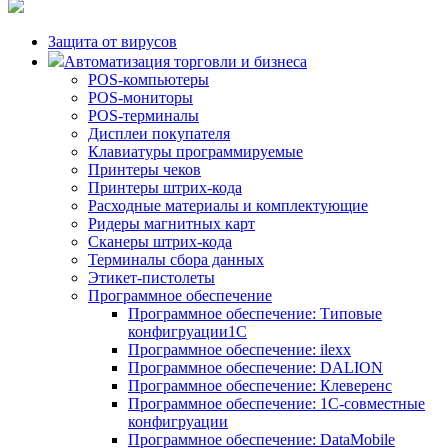
Защита от вирусов
Автоматизация торговли и бизнеса
POS-компьютеры
POS-мониторы
POS-терминалы
Дисплеи покупателя
Клавиатуры программируемые
Принтеры чеков
Принтеры штрих-кода
Расходные материалы и комплектующие
Ридеры магнитных карт
Сканеры штрих-кода
Терминалы сбора данных
Этикет-пистолеты
Программное обеспечение
Программное обеспечение: Типовые
конфигруации1С
Программное обеспечение: ilexx
Программное обеспечение: DALION
Программное обеспечение: Клеверенс
Программное обеспечение: 1С-совместные
конфигруации
Программное обеспечение: DataMobile