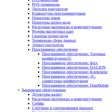
POS-терминалы
Дисплеи покупателя
Клавиатуры программируемые
Принтеры чеков
Принтеры штрих-кода
Расходные материалы и комплектующие
Ридеры магнитных карт
Сканеры штрих-кода
Терминалы сбора данных
Этикет-пистолеты
Программное обеспечение
Программное обеспечение: Типовые
конфигруации1С
Программное обеспечение: ilexx
Программное обеспечение: DALION
Программное обеспечение: Клеверенс
Программное обеспечение: 1С-
совместные конфигруации
Программное обеспечение: DataMobile
Банковское оборудование
Детекторы валют
Расходные материалы и комплектующие
Сейфы
Счетчики и сортировщики банкнот