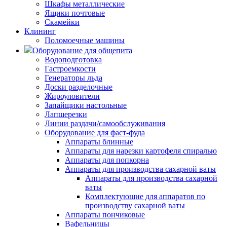
Шкафы металлические
Ящики почтовые
Скамейки
Клининг
Поломоечные машины
Оборудование для общепита
Водоподготовка
Гастроемкости
Генераторы льда
Доски разделочные
Жироуловители
Запайщики настольные
Лапшерезки
Линии раздачи/самообслуживания
Оборудование для фаст-фуда
Аппараты блинные
Аппараты для нарезки картофеля спиралью
Аппараты для попкорна
Аппараты для производства сахарной ваты
Аппараты для производства сахарной
ваты
Комплектующие для аппаратов по
производству сахарной ваты
Аппараты пончиковые
Вафельницы