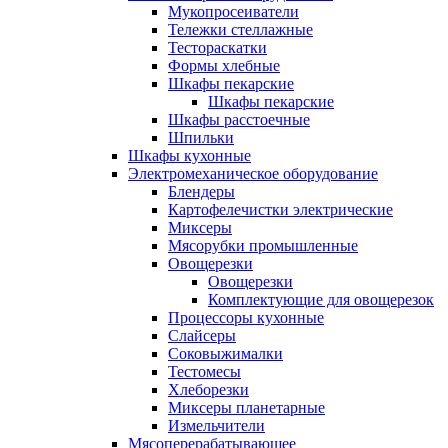
Мукопросеиватели
Тележки стеллажные
Тестораскатки
Формы хлебные
Шкафы пекарские
Шкафы пекарские
Шкафы расстоечные
Шпильки
Шкафы кухонные
Электромеханическое оборудование
Блендеры
Картофелечистки электрические
Миксеры
Мясорубки промышленные
Овощерезки
Овощерезки
Комплектующие для овощерезок
Процессоры кухонные
Слайсеры
Соковыжималки
Тестомесы
Хлеборезки
Миксеры планетарные
Измельчители
Мясоперерабатывающее