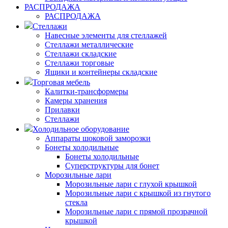
РАСПРОДАЖА
РАСПРОДАЖА
Стеллажи
Навесные элементы для стеллажей
Стеллажи металлические
Стеллажи складские
Стеллажи торговые
Ящики и контейнеры складские
Торговая мебель
Калитки-трансформеры
Камеры хранения
Прилавки
Стеллажи
Холодильное оборудование
Аппараты шоковой заморозки
Бонеты холодильные
Бонеты холодильные
Суперструктуры для бонет
Морозильные лари
Морозильные лари с глухой крышкой
Морозильные лари с крышкой из гнутого
стекла
Морозильные лари с прямой прозрачной
крышкой