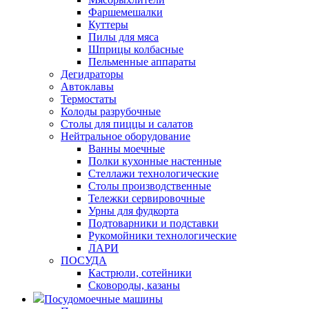
Фаршемешалки
Куттеры
Пилы для мяса
Шприцы колбасные
Пельменные аппараты
Дегидраторы
Автоклавы
Термостаты
Колоды разрубочные
Столы для пиццы и салатов
Нейтральное оборудование
Ванны моечные
Полки кухонные настенные
Стеллажи технологические
Столы производственные
Тележки сервировочные
Урны для фудкорта
Подтоварники и подставки
Рукомойники технологические
ЛАРИ
ПОСУДА
Кастрюли, сотейники
Сковороды, казаны
Посудомоечные машины