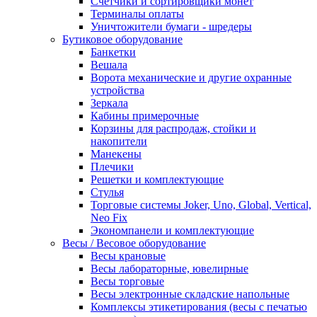
Счетчики и сортировщики монет
Терминалы оплаты
Уничтожители бумаги - шредеры
Бутиковое оборудование
Банкетки
Вешала
Ворота механические и другие охранные
устройства
Зеркала
Кабины примерочные
Корзины для распродаж, стойки и
накопители
Манекены
Плечики
Решетки и комплектующие
Стулья
Торговые системы Joker, Uno, Global, Vertical,
Neo Fix
Экономпанели и комплектующие
Весы / Весовое оборудование
Весы крановые
Весы лабораторные, ювелирные
Весы торговые
Весы электронные складские напольные
Комплексы этикетирования (весы с печатью