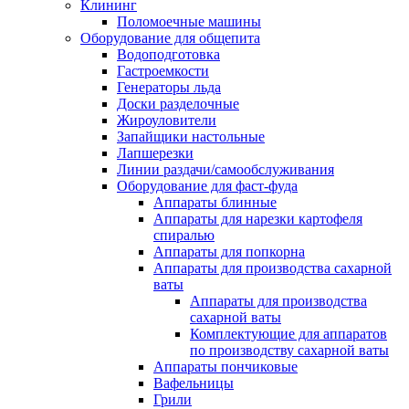
Клининг
Поломоечные машины
Оборудование для общепита
Водоподготовка
Гастроемкости
Генераторы льда
Доски разделочные
Жироуловители
Запайщики настольные
Лапшерезки
Линии раздачи/самообслуживания
Оборудование для фаст-фуда
Аппараты блинные
Аппараты для нарезки картофеля
спиралью
Аппараты для попкорна
Аппараты для производства сахарной
ваты
Аппараты для производства
сахарной ваты
Комплектующие для аппаратов
по производству сахарной ваты
Аппараты пончиковые
Вафельницы
Грили