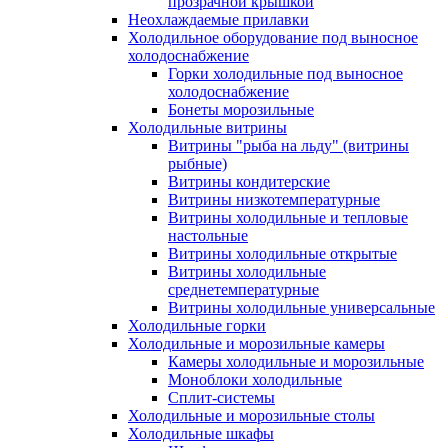
прозрачной крышкой
Неохлаждаемые прилавки
Холодильное оборудование под выносное
холодоснабжение
Горки холодильные под выносное
холодоснабжение
Бонеты морозильные
Холодильные витрины
Витрины "рыба на льду" (витрины
рыбные)
Витрины кондитерские
Витрины низкотемпературные
Витрины холодильные и тепловые
настольные
Витрины холодильные открытые
Витрины холодильные
среднетемпературные
Витрины холодильные универсальные
Холодильные горки
Холодильные и морозильные камеры
Камеры холодильные и морозильные
Моноблоки холодильные
Сплит-системы
Холодильные и морозильные столы
Холодильные шкафы