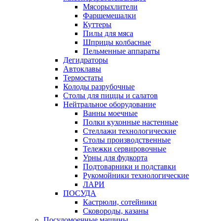
Мясорыхлители
Фаршемешалки
Куттеры
Пилы для мяса
Шприцы колбасные
Пельменные аппараты
Дегидраторы
Автоклавы
Термостаты
Колоды разрубочные
Столы для пиццы и салатов
Нейтральное оборудование
Ванны моечные
Полки кухонные настенные
Стеллажи технологические
Столы производственные
Тележки сервировочные
Урны для фудкорта
Подтоварники и подставки
Рукомойники технологические
ЛАРИ
ПОСУДА
Кастрюли, сотейники
Сковороды, казаны
Посудомоечные машины