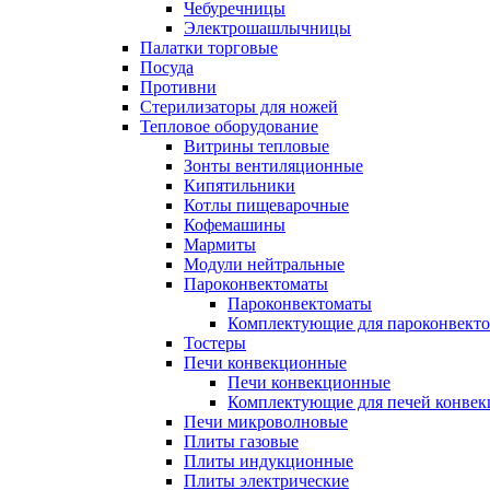
Чебуречницы
Электрошашлычницы
Палатки торговые
Посуда
Противни
Стерилизаторы для ножей
Тепловое оборудование
Витрины тепловые
Зонты вентиляционные
Кипятильники
Котлы пищеварочные
Кофемашины
Мармиты
Модули нейтральные
Пароконвектоматы
Пароконвектоматы
Комплектующие для пароконвекто
Тостеры
Печи конвекционные
Печи конвекционные
Комплектующие для печей конве
Печи микроволновые
Плиты газовые
Плиты индукционные
Плиты электрические