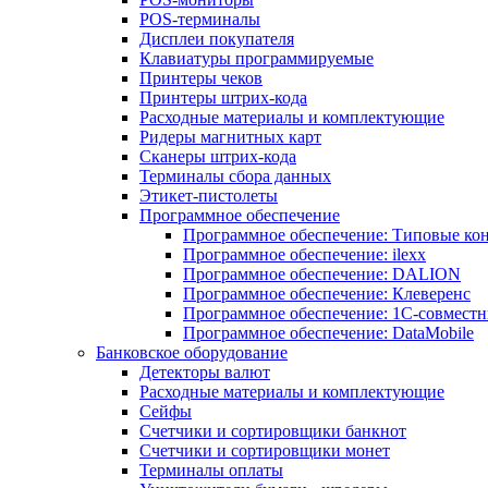
POS-терминалы
Дисплеи покупателя
Клавиатуры программируемые
Принтеры чеков
Принтеры штрих-кода
Расходные материалы и комплектующие
Ридеры магнитных карт
Сканеры штрих-кода
Терминалы сбора данных
Этикет-пистолеты
Программное обеспечение
Программное обеспечение: Типовые к
Программное обеспечение: ilexx
Программное обеспечение: DALION
Программное обеспечение: Клеверенс
Программное обеспечение: 1С-совмест
Программное обеспечение: DataMobile
Банковское оборудование
Детекторы валют
Расходные материалы и комплектующие
Сейфы
Счетчики и сортировщики банкнот
Счетчики и сортировщики монет
Терминалы оплаты