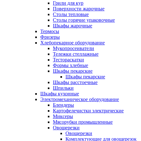
Грили для кур
Поверхности жарочные
Столы тепловые
Столы горячие упаковочные
Шкафы жарочные
Термосы
Фризеры
Хлебопекарное оборудование
Мукопросеиватели
Тележки стеллажные
Тестораскатки
Формы хлебные
Шкафы пекарские
Шкафы пекарские
Шкафы расстоечные
Шпильки
Шкафы кухонные
Электромеханическое оборудование
Блендеры
Картофелечистки электрические
Миксеры
Мясорубки промышленные
Овощерезки
Овощерезки
Комплектующие для овощерезок