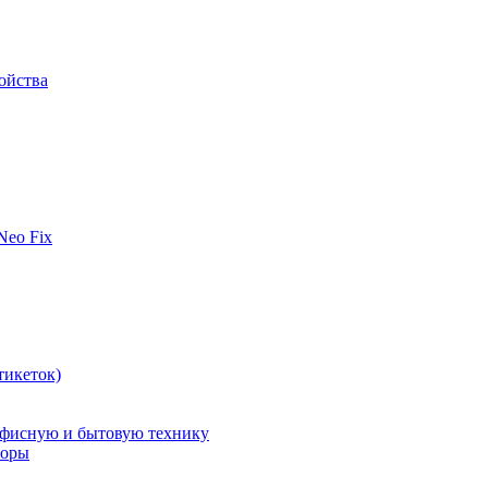
ойства
 Neo Fix
тикеток)
офисную и бытовую технику
поры