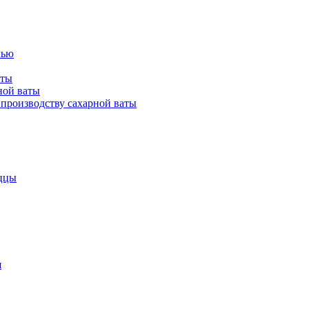
лью
аты
ной ваты
производству сахарной ваты
ццы
я