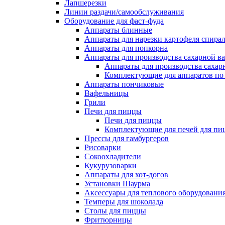
Лапшерезки
Линии раздачи/самообслуживания
Оборудование для фаст-фуда
Аппараты блинные
Аппараты для нарезки картофеля спира
Аппараты для попкорна
Аппараты для производства сахарной в
Аппараты для производства сахар
Комплектующие для аппаратов по 
Аппараты пончиковые
Вафельницы
Грили
Печи для пиццы
Печи для пиццы
Комплектующие для печей для пи
Прессы для гамбургеров
Рисоварки
Сокоохладители
Кукурузоварки
Аппараты для хот-догов
Установки Шаурма
Аксессуары для теплового оборудовани
Темперы для шоколада
Столы для пиццы
Фритюрницы