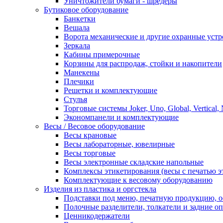
Уничтожители бумаги - шредеры
Бутиковое оборудование
Банкетки
Вешала
Ворота механические и другие охранные устр
Зеркала
Кабины примерочные
Корзины для распродаж, стойки и накопители
Манекены
Плечики
Решетки и комплектующие
Стулья
Торговые системы Joker, Uno, Global, Vertical,
Экономпанели и комплектующие
Весы / Весовое оборудование
Весы крановые
Весы лабораторные, ювелирные
Весы торговые
Весы электронные складские напольные
Комплексы этикетирования (весы с печатью э
Комплектующие к весовому оборудованию
Изделия из пластика и оргстекла
Подставки под меню, печатную продукцию, 
Полочные разделители, толкатели и задние о
Ценникодержатели