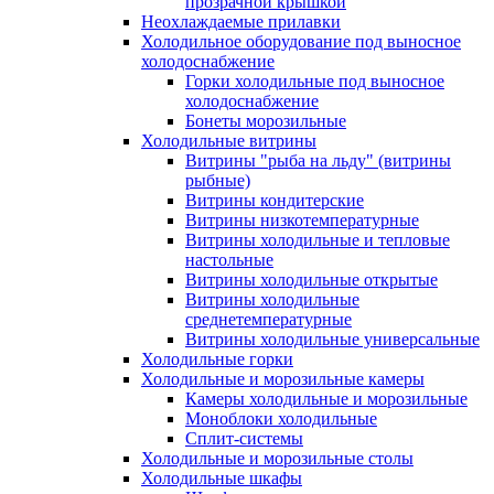
прозрачной крышкой
Неохлаждаемые прилавки
Холодильное оборудование под выносное
холодоснабжение
Горки холодильные под выносное
холодоснабжение
Бонеты морозильные
Холодильные витрины
Витрины "рыба на льду" (витрины
рыбные)
Витрины кондитерские
Витрины низкотемпературные
Витрины холодильные и тепловые
настольные
Витрины холодильные открытые
Витрины холодильные
среднетемпературные
Витрины холодильные универсальные
Холодильные горки
Холодильные и морозильные камеры
Камеры холодильные и морозильные
Моноблоки холодильные
Сплит-системы
Холодильные и морозильные столы
Холодильные шкафы