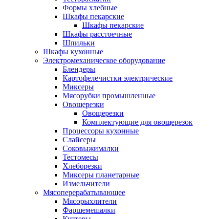
Формы хлебные
Шкафы пекарские
Шкафы пекарские
Шкафы расстоечные
Шпильки
Шкафы кухонные
Электромеханическое оборудование
Блендеры
Картофелечистки электрические
Миксеры
Мясорубки промышленные
Овощерезки
Овощерезки
Комплектующие для овощерезок
Процессоры кухонные
Слайсеры
Соковыжималки
Тестомесы
Хлеборезки
Миксеры планетарные
Измельчители
Мясоперерабатывающее
Мясорыхлители
Фаршемешалки
Куттеры