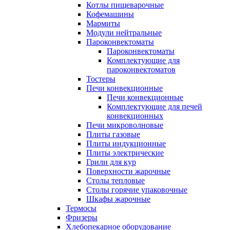
Котлы пищеварочные
Кофемашины
Мармиты
Модули нейтральные
Пароконвектоматы
Пароконвектоматы
Комплектующие для
пароконвектоматов
Тостеры
Печи конвекционные
Печи конвекционные
Комплектующие для печей
конвекционных
Печи микроволновые
Плиты газовые
Плиты индукционные
Плиты электрические
Грили для кур
Поверхности жарочные
Столы тепловые
Столы горячие упаковочные
Шкафы жарочные
Термосы
Фризеры
Хлебопекарное оборудование