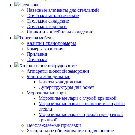
Стеллажи
Навесные элементы для стеллажей
Стеллажи металлические
Стеллажи складские
Стеллажи торговые
Ящики и контейнеры складские
Торговая мебель
Калитки-трансформеры
Камеры хранения
Прилавки
Стеллажи
Холодильное оборудование
Аппараты шоковой заморозки
Бонеты холодильные
Бонеты холодильные
Суперструктуры для бонет
Морозильные лари
Морозильные лари с глухой крышкой
Морозильные лари с крышкой из гнутого
стекла
Морозильные лари с прямой прозрачной
крышкой
Неохлаждаемые прилавки
Холодильное оборудование под выносное