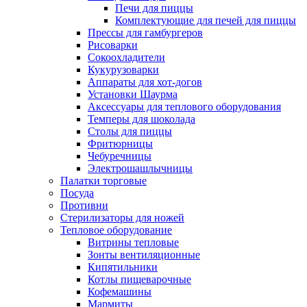
Печи для пиццы
Комплектующие для печей для пиццы
Прессы для гамбургеров
Рисоварки
Сокоохладители
Кукурузоварки
Аппараты для хот-догов
Установки Шаурма
Аксессуары для теплового оборудования
Темперы для шоколада
Столы для пиццы
Фритюрницы
Чебуречницы
Электрошашлычницы
Палатки торговые
Посуда
Противни
Стерилизаторы для ножей
Тепловое оборудование
Витрины тепловые
Зонты вентиляционные
Кипятильники
Котлы пищеварочные
Кофемашины
Мармиты