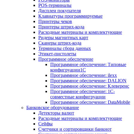
POS-терминалы
Дисплеи покупателя
Клавиатуры программируемые
Принтеры чеков
Принтеры штрих-кода
Расходные материалы и комплектующие
Ридеры магнитных карт
Сканеры штрих-кода
Терминалы сбора данных
Этикет-пистолеты
Программное обеспечение
Программное обеспечение: Типовые
конфигруации1С
Программное обеспечение: ilexx
Программное обеспечение: DALION
Программное обеспечение: Клеверенс
Программное обеспечение: 1С-
совместные конфигруации
Программное обеспечение: DataMobile
Банковское оборудование
Детекторы валют
Расходные материалы и комплектующие
Сейфы
Счетчики и сортировщики банкнот