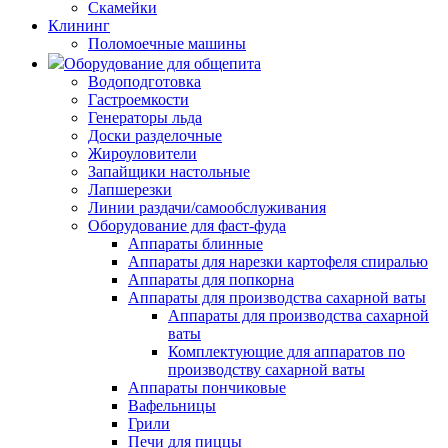
Скамейки
Клининг
Поломоечные машины
Оборудование для общепита
Водоподготовка
Гастроемкости
Генераторы льда
Доски разделочные
Жироуловители
Запайщики настольные
Лапшерезки
Линии раздачи/самообслуживания
Оборудование для фаст-фуда
Аппараты блинные
Аппараты для нарезки картофеля спиралью
Аппараты для попкорна
Аппараты для производства сахарной ваты
Аппараты для производства сахарной
ваты
Комплектующие для аппаратов по
производству сахарной ваты
Аппараты пончиковые
Вафельницы
Грили
Печи для пиццы