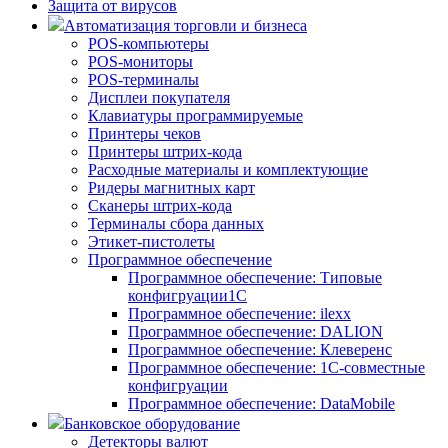
Защита от вирусов
Автоматизация торговли и бизнеса
POS-компьютеры
POS-мониторы
POS-терминалы
Дисплеи покупателя
Клавиатуры программируемые
Принтеры чеков
Принтеры штрих-кода
Расходные материалы и комплектующие
Ридеры магнитных карт
Сканеры штрих-кода
Терминалы сбора данных
Этикет-пистолеты
Программное обеспечение
Программное обеспечение: Типовые
конфигруации1С
Программное обеспечение: ilexx
Программное обеспечение: DALION
Программное обеспечение: Клеверенс
Программное обеспечение: 1С-совместные
конфигруации
Программное обеспечение: DataMobile
Банковское оборудование
Детекторы валют