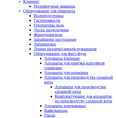
Клининг
Поломоечные машины
Оборудование для общепита
Водоподготовка
Гастроемкости
Генераторы льда
Доски разделочные
Жироуловители
Запайщики настольные
Лапшерезки
Линии раздачи/самообслуживания
Оборудование для фаст-фуда
Аппараты блинные
Аппараты для нарезки картофеля
спиралью
Аппараты для попкорна
Аппараты для производства сахарной
ваты
Аппараты для производства
сахарной ваты
Комплектующие для аппаратов
по производству сахарной ваты
Аппараты пончиковые
Вафельницы
Грили