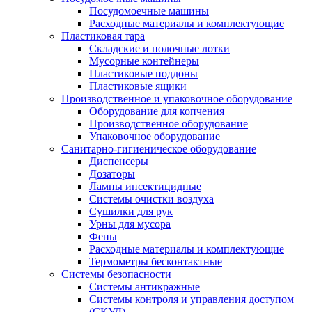
Посудомоечные машины
Расходные материалы и комплектующие
Пластиковая тара
Складские и полочные лотки
Мусорные контейнеры
Пластиковые поддоны
Пластиковые ящики
Производственное и упаковочное оборудование
Оборудование для копчения
Производственное оборудование
Упаковочное оборудование
Санитарно-гигиеническое оборудование
Диспенсеры
Дозаторы
Лампы инсектицидные
Системы очистки воздуха
Сушилки для рук
Урны для мусора
Фены
Расходные материалы и комплектующие
Термометры бесконтактные
Системы безопасности
Системы антикражные
Системы контроля и управления доступом
(СКУД)