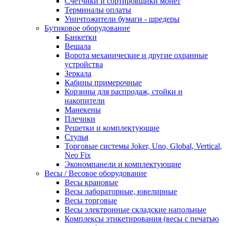
Счетчики и сортировщики монет
Терминалы оплаты
Уничтожители бумаги - шредеры
Бутиковое оборудование
Банкетки
Вешала
Ворота механические и другие охранные
устройства
Зеркала
Кабины примерочные
Корзины для распродаж, стойки и
накопители
Манекены
Плечики
Решетки и комплектующие
Стулья
Торговые системы Joker, Uno, Global, Vertical,
Neo Fix
Экономпанели и комплектующие
Весы / Весовое оборудование
Весы крановые
Весы лабораторные, ювелирные
Весы торговые
Весы электронные складские напольные
Комплексы этикетирования (весы с печатью