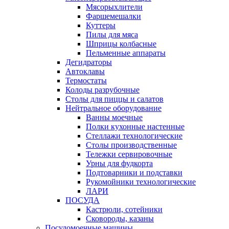
Мясорыхлители
Фаршемешалки
Куттеры
Пилы для мяса
Шприцы колбасные
Пельменные аппараты
Дегидраторы
Автоклавы
Термостаты
Колоды разрубочные
Столы для пиццы и салатов
Нейтральное оборудование
Ванны моечные
Полки кухонные настенные
Стеллажи технологические
Столы производственные
Тележки сервировочные
Урны для фудкорта
Подтоварники и подставки
Рукомойники технологические
ЛАРИ
ПОСУДА
Кастрюли, сотейники
Сковороды, казаны
Посудомоечные машины