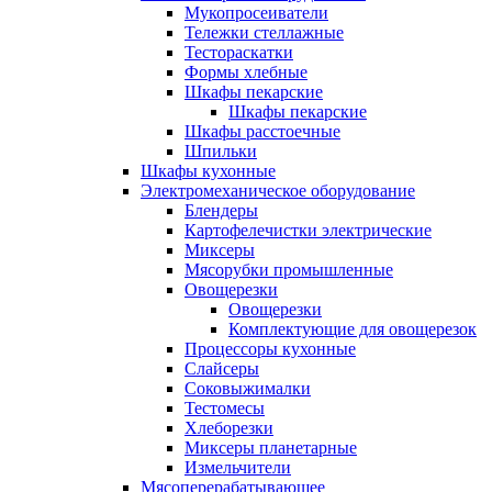
Мукопросеиватели
Тележки стеллажные
Тестораскатки
Формы хлебные
Шкафы пекарские
Шкафы пекарские
Шкафы расстоечные
Шпильки
Шкафы кухонные
Электромеханическое оборудование
Блендеры
Картофелечистки электрические
Миксеры
Мясорубки промышленные
Овощерезки
Овощерезки
Комплектующие для овощерезок
Процессоры кухонные
Слайсеры
Соковыжималки
Тестомесы
Хлеборезки
Миксеры планетарные
Измельчители
Мясоперерабатывающее