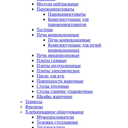
Модули нейтральные
Пароконвектоматы
Пароконвектоматы
Комплектующие для
пароконвектоматов
Тостеры
Печи конвекционные
Печи конвекционные
Комплектующие для печей
конвекционных
Печи микроволновые
Плиты газовые
Плиты индукционные
Плиты электрические
Грили для кур
Поверхности жарочные
Столы тепловые
Столы горячие упаковочные
Шкафы жарочные
Термосы
Фризеры
Хлебопекарное оборудование
Мукопросеиватели
Тележки стеллажные
Тестораскатки