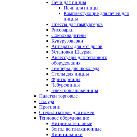
Печи для пиццы
Печи для пиццы
Комплектующие для печей для
пиццы
Прессы для гамбургеров
Рисоварки
Сокоохладители
Кукурузоварки
Аппараты для хот-догов
Установки Шаурма
Аксессуары для теплового
оборудования
Темперы для шоколада
Столы для пиццы
Фритюрницы
Чебуречницы
Электрошашлычницы
Палатки торговые
Посуда
Противни
Стерилизаторы для ножей
Тепловое оборудование
Витрины тепловые
Зонты вентиляционные
Кипятильники