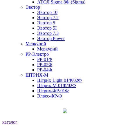
АТОЛ Sigma 8Ф (Sigma)
Эвотор
Эвотор 10
Эвотор 7.2
Эвотор 5
Эвотор 5I
Эвотор 7.3
Эвотор Power
Меркурий
Меркурий
РР-Электро
РР-01Ф
РР-02Ф
РР-04Ф
ШТРИХ-М
Штрих-Light-01Ф/02Ф
Штрих-М-01Ф/02Ф
Штрих-ФР-01Ф
Элвес-ФР-Ф
каталог