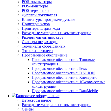
POS-компьютеры
POS-мониторы
POS-терминалы
Дисплеи покупателя
Клавиатуры программируемые
Принтеры чеков
Принтеры штрих-кода
Расходные материалы и комплектующие
Ридеры магнитных карт
Сканеры штрих-кода
Терминалы сбора данных
Этикет-пистолеты
Программное обеспечение
Программное обеспечение: Типовые
конфигруации1С
Программное обеспечение: ilexx
Программное обеспечение: DALION
Программное обеспечение: Клеверенс
Программное обеспечение: 1С-совместные
конфигруации
Программное обеспечение: DataMobile
Банковское оборудование
Детекторы валют
Расходные материалы и комплектующие
Сейфы