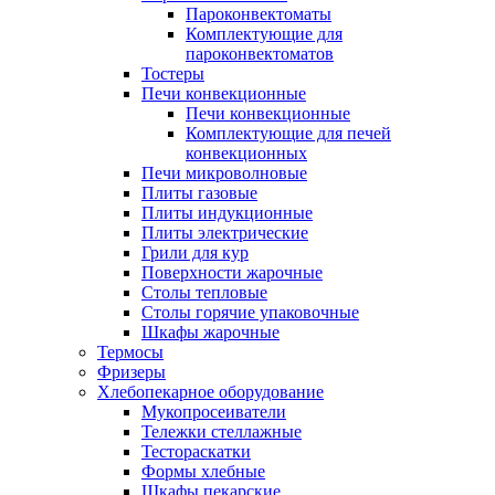
Пароконвектоматы
Комплектующие для
пароконвектоматов
Тостеры
Печи конвекционные
Печи конвекционные
Комплектующие для печей
конвекционных
Печи микроволновые
Плиты газовые
Плиты индукционные
Плиты электрические
Грили для кур
Поверхности жарочные
Столы тепловые
Столы горячие упаковочные
Шкафы жарочные
Термосы
Фризеры
Хлебопекарное оборудование
Мукопросеиватели
Тележки стеллажные
Тестораскатки
Формы хлебные
Шкафы пекарские