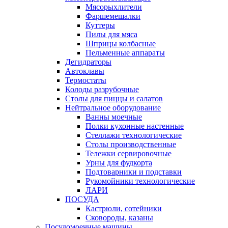
Мясорыхлители
Фаршемешалки
Куттеры
Пилы для мяса
Шприцы колбасные
Пельменные аппараты
Дегидраторы
Автоклавы
Термостаты
Колоды разрубочные
Столы для пиццы и салатов
Нейтральное оборудование
Ванны моечные
Полки кухонные настенные
Стеллажи технологические
Столы производственные
Тележки сервировочные
Урны для фудкорта
Подтоварники и подставки
Рукомойники технологические
ЛАРИ
ПОСУДА
Кастрюли, сотейники
Сковороды, казаны
Посудомоечные машины