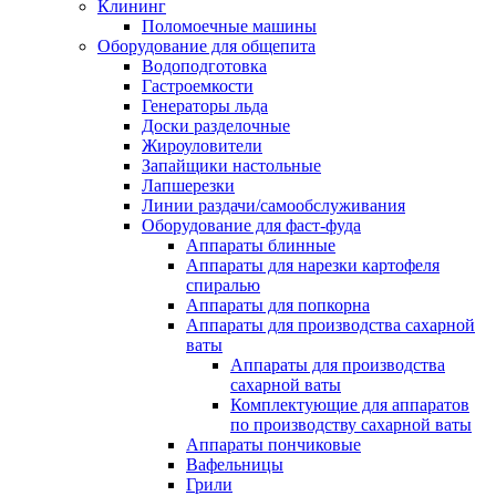
Клининг
Поломоечные машины
Оборудование для общепита
Водоподготовка
Гастроемкости
Генераторы льда
Доски разделочные
Жироуловители
Запайщики настольные
Лапшерезки
Линии раздачи/самообслуживания
Оборудование для фаст-фуда
Аппараты блинные
Аппараты для нарезки картофеля
спиралью
Аппараты для попкорна
Аппараты для производства сахарной
ваты
Аппараты для производства
сахарной ваты
Комплектующие для аппаратов
по производству сахарной ваты
Аппараты пончиковые
Вафельницы
Грили