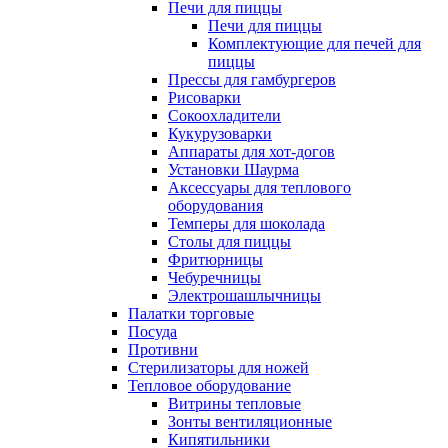
Печи для пиццы
Печи для пиццы
Комплектующие для печей для
пиццы
Прессы для гамбургеров
Рисоварки
Сокоохладители
Кукурузоварки
Аппараты для хот-догов
Установки Шаурма
Аксессуары для теплового
оборудования
Темперы для шоколада
Столы для пиццы
Фритюрницы
Чебуречницы
Электрошашлычницы
Палатки торговые
Посуда
Противни
Стерилизаторы для ножей
Тепловое оборудование
Витрины тепловые
Зонты вентиляционные
Кипятильники