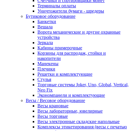
Счетчики и сортировщики монет
Терминалы оплаты
Уничтожители бумаги - шредеры
Бутиковое оборудование
Банкетки
Вешала
Ворота механические и другие охранные
устройства
Зеркала
Кабины примерочные
Корзины для распродаж, стойки и
накопители
Манекены
Плечики
Решетки и комплектующие
Стулья
Торговые системы Joker, Uno, Global, Vertical,
Neo Fix
Экономпанели и комплектующие
Весы / Весовое оборудование
Весы крановые
Весы лабораторные, ювелирные
Весы торговые
Весы электронные складские напольные
Комплексы этикетирования (весы с печатью