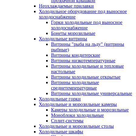
прозрачной крышкой
Неохлаждаемые прилавки
Холодильное оборудование под выносное
холодоснабжение
Горки холодильные под выносное
холодоснабжение
Бонеты морозильные
Холодильные витрины
Витрины "рыба на льду" (витрины
рыбные)
Витрины кондитерские
Витрины низкотемпературные
Витрины холодильные и тепловые
настольные
Витрины холодильные открытые
Витрины холодильные
среднетемпературные
Витрины холодильные универсальные
Холодильные горки
Холодильные и морозильные камеры
Камеры холодильные и морозильные
Моноблоки холодильные
Сплит-системы
Холодильные и морозильные столы
Холодильные шкафы