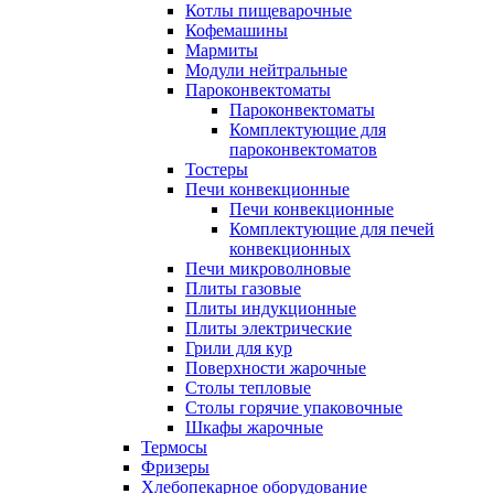
Котлы пищеварочные
Кофемашины
Мармиты
Модули нейтральные
Пароконвектоматы
Пароконвектоматы
Комплектующие для
пароконвектоматов
Тостеры
Печи конвекционные
Печи конвекционные
Комплектующие для печей
конвекционных
Печи микроволновые
Плиты газовые
Плиты индукционные
Плиты электрические
Грили для кур
Поверхности жарочные
Столы тепловые
Столы горячие упаковочные
Шкафы жарочные
Термосы
Фризеры
Хлебопекарное оборудование