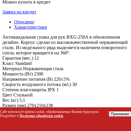
Можно купить в кредит
Заявка на кредит
Описание
Характеристики
Антивандальная сушка для рук BXG-250A в обновленном
дизайне. Корпус сделан из высококачественной нержавеющей
стали. Из модельного ряда выделяется наличием поворотного
сопла, которое вращается на 360º.
Гарантия (мес.) 12
Класс Standard
Материал Нержавеющая сталь
Мощность (Вт) 2300
Напряжение питания (В) 220±5%
Скорость воздушного потока (м/с) 30
Степень влагозащиты IPX 1
Цвет Стальной
Вес (кг) 5,1
Размер (мм) 270x210x238
Сайт использует файлы cookie, обрабатываемые Вашим браузером.
Принимаю
Цвет
Подробнее в
Политике обработки cookie
.
Стальной
Скорость воздушного потока, м/с