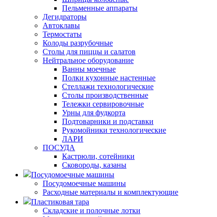
Пельменные аппараты
Дегидраторы
Автоклавы
Термостаты
Колоды разрубочные
Столы для пиццы и салатов
Нейтральное оборудование
Ванны моечные
Полки кухонные настенные
Стеллажи технологические
Столы производственные
Тележки сервировочные
Урны для фудкорта
Подтоварники и подставки
Рукомойники технологические
ЛАРИ
ПОСУДА
Кастрюли, сотейники
Сковороды, казаны
Посудомоечные машины
Посудомоечные машины
Расходные материалы и комплектующие
Пластиковая тара
Складские и полочные лотки