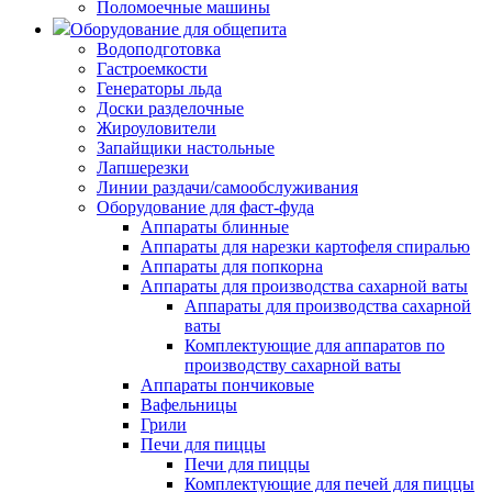
Поломоечные машины
Оборудование для общепита
Водоподготовка
Гастроемкости
Генераторы льда
Доски разделочные
Жироуловители
Запайщики настольные
Лапшерезки
Линии раздачи/самообслуживания
Оборудование для фаст-фуда
Аппараты блинные
Аппараты для нарезки картофеля спиралью
Аппараты для попкорна
Аппараты для производства сахарной ваты
Аппараты для производства сахарной
ваты
Комплектующие для аппаратов по
производству сахарной ваты
Аппараты пончиковые
Вафельницы
Грили
Печи для пиццы
Печи для пиццы
Комплектующие для печей для пиццы