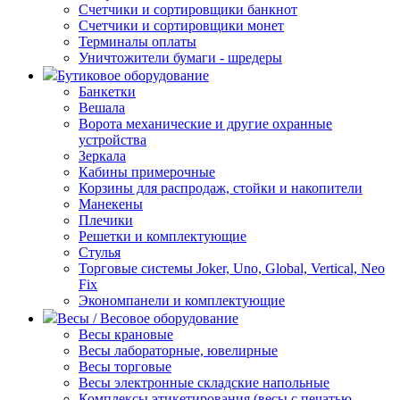
Счетчики и сортировщики банкнот
Счетчики и сортировщики монет
Терминалы оплаты
Уничтожители бумаги - шредеры
Бутиковое оборудование
Банкетки
Вешала
Ворота механические и другие охранные
устройства
Зеркала
Кабины примерочные
Корзины для распродаж, стойки и накопители
Манекены
Плечики
Решетки и комплектующие
Стулья
Торговые системы Joker, Uno, Global, Vertical, Neo
Fix
Экономпанели и комплектующие
Весы / Весовое оборудование
Весы крановые
Весы лабораторные, ювелирные
Весы торговые
Весы электронные складские напольные
Комплексы этикетирования (весы с печатью