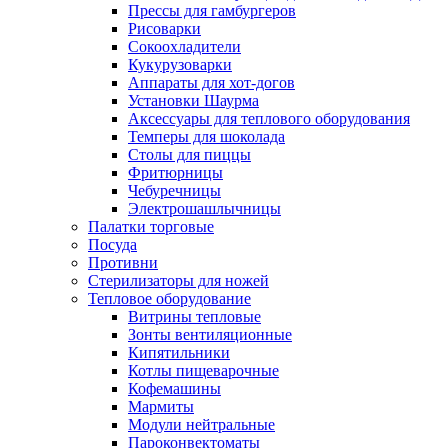
Прессы для гамбургеров
Рисоварки
Сокоохладители
Кукурузоварки
Аппараты для хот-догов
Установки Шаурма
Аксессуары для теплового оборудования
Темперы для шоколада
Столы для пиццы
Фритюрницы
Чебуречницы
Электрошашлычницы
Палатки торговые
Посуда
Противни
Стерилизаторы для ножей
Тепловое оборудование
Витрины тепловые
Зонты вентиляционные
Кипятильники
Котлы пищеварочные
Кофемашины
Мармиты
Модули нейтральные
Пароконвектоматы