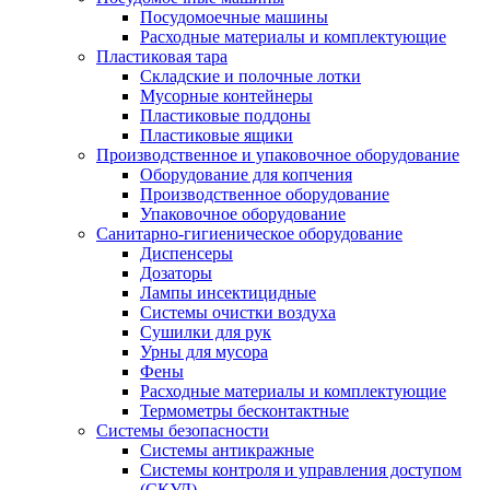
Посудомоечные машины
Расходные материалы и комплектующие
Пластиковая тара
Складские и полочные лотки
Мусорные контейнеры
Пластиковые поддоны
Пластиковые ящики
Производственное и упаковочное оборудование
Оборудование для копчения
Производственное оборудование
Упаковочное оборудование
Санитарно-гигиеническое оборудование
Диспенсеры
Дозаторы
Лампы инсектицидные
Системы очистки воздуха
Сушилки для рук
Урны для мусора
Фены
Расходные материалы и комплектующие
Термометры бесконтактные
Системы безопасности
Системы антикражные
Системы контроля и управления доступом
(СКУД)