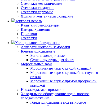
Стеллажи металлические
Стеллажи складские
Стеллажи торговые
Ящики и контейнеры складские
Торговая мебель
Калитки-трансформеры
Камеры хранения
Прилавки
Стеллажи
Холодильное оборудование
Аппараты шоковой заморозки
Бонеты холодильные
Бонеты холодильные
Суперструктуры для бонет
Морозильные лари
Морозильные лари с глухой крышкой
Морозильные лари с крышкой из гнутого
стекла
Морозильные лари с прямой прозрачной
крышкой
Неохлаждаемые прилавки
Холодильное оборудование под выносное
холодоснабжение
Горки холодильные под выносное