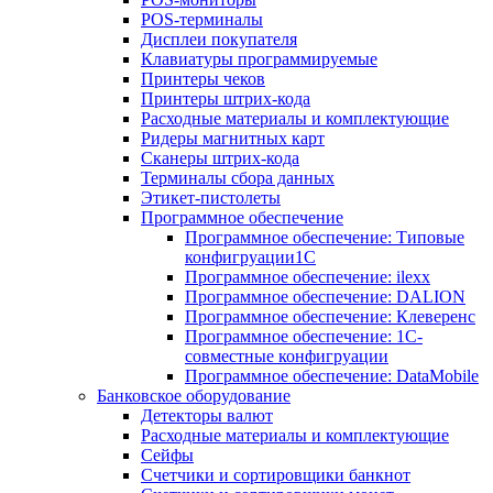
POS-терминалы
Дисплеи покупателя
Клавиатуры программируемые
Принтеры чеков
Принтеры штрих-кода
Расходные материалы и комплектующие
Ридеры магнитных карт
Сканеры штрих-кода
Терминалы сбора данных
Этикет-пистолеты
Программное обеспечение
Программное обеспечение: Типовые
конфигруации1С
Программное обеспечение: ilexx
Программное обеспечение: DALION
Программное обеспечение: Клеверенс
Программное обеспечение: 1С-
совместные конфигруации
Программное обеспечение: DataMobile
Банковское оборудование
Детекторы валют
Расходные материалы и комплектующие
Сейфы
Счетчики и сортировщики банкнот