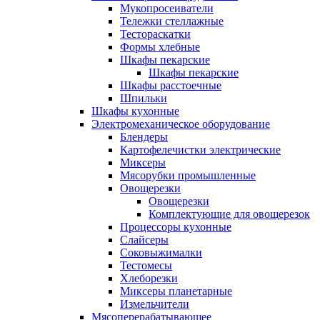
Мукопросеиватели
Тележки стеллажные
Тестораскатки
Формы хлебные
Шкафы пекарские
Шкафы пекарские
Шкафы расстоечные
Шпильки
Шкафы кухонные
Электромеханическое оборудование
Блендеры
Картофелечистки электрические
Миксеры
Мясорубки промышленные
Овощерезки
Овощерезки
Комплектующие для овощерезок
Процессоры кухонные
Слайсеры
Соковыжималки
Тестомесы
Хлеборезки
Миксеры планетарные
Измельчители
Мясоперерабатывающее