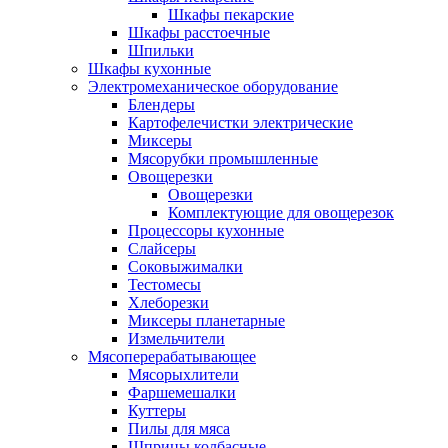
Шкафы пекарские
Шкафы расстоечные
Шпильки
Шкафы кухонные
Электромеханическое оборудование
Блендеры
Картофелечистки электрические
Миксеры
Мясорубки промышленные
Овощерезки
Овощерезки
Комплектующие для овощерезок
Процессоры кухонные
Слайсеры
Соковыжималки
Тестомесы
Хлеборезки
Миксеры планетарные
Измельчители
Мясоперерабатывающее
Мясорыхлители
Фаршемешалки
Куттеры
Пилы для мяса
Шприцы колбасные