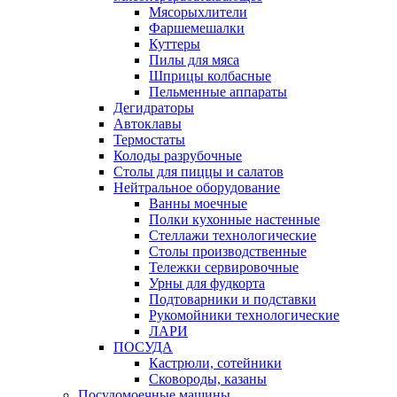
Мясорыхлители
Фаршемешалки
Куттеры
Пилы для мяса
Шприцы колбасные
Пельменные аппараты
Дегидраторы
Автоклавы
Термостаты
Колоды разрубочные
Столы для пиццы и салатов
Нейтральное оборудование
Ванны моечные
Полки кухонные настенные
Стеллажи технологические
Столы производственные
Тележки сервировочные
Урны для фудкорта
Подтоварники и подставки
Рукомойники технологические
ЛАРИ
ПОСУДА
Кастрюли, сотейники
Сковороды, казаны
Посудомоечные машины