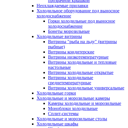
прозрачной крышкой
Неохлаждаемые прилавки
Холодильное оборудование под выносное
холодоснабжение
Горки холодильные под выносное
холодоснабжение
Бонеты морозильные
Холодильные витрины
Витрины "рыба на льду" (витрины
рыбные)
Витрины кондитерские
Витрины низкотемпературные
Витрины холодильные и тепловые
настольные
Витрины холодильные открытые
Витрины холодильные
среднетемпературные
Витрины холодильные универсальные
Холодильные горки
Холодильные и морозильные камеры
Камеры холодильные и морозильные
Моноблоки холодильные
Сплит-системы
Холодильные и морозильные столы
Холодильные шкафы