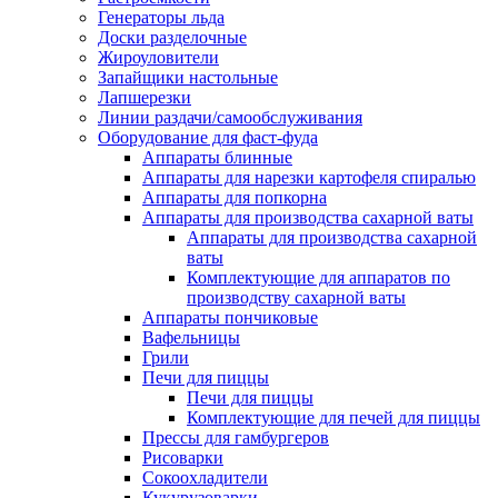
Генераторы льда
Доски разделочные
Жироуловители
Запайщики настольные
Лапшерезки
Линии раздачи/самообслуживания
Оборудование для фаст-фуда
Аппараты блинные
Аппараты для нарезки картофеля спиралью
Аппараты для попкорна
Аппараты для производства сахарной ваты
Аппараты для производства сахарной
ваты
Комплектующие для аппаратов по
производству сахарной ваты
Аппараты пончиковые
Вафельницы
Грили
Печи для пиццы
Печи для пиццы
Комплектующие для печей для пиццы
Прессы для гамбургеров
Рисоварки
Сокоохладители
Кукурузоварки