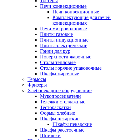
Тостеры
Печи конвекционные
Печи конвекционные
Комплектующие для печей
конвекционных
Печи микроволновые
Плиты газовые
Плиты индукционные
Плиты электрические
Грили для кур
Поверхности жарочные
Столы тепловые
Столы горячие упаковочные
Шкафы жарочные
Термосы
Фризеры
Хлебопекарное оборудование
Мукопросеиватели
Тележки стеллажные
Тестораскатки
Формы хлебные
Шкафы пекарские
Шкафы пекарские
Шкафы расстоечные
Шпильки