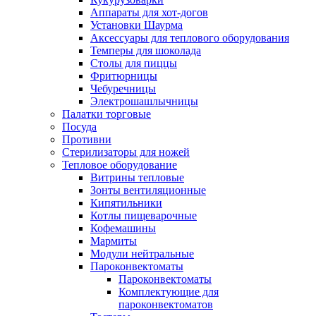
Аппараты для хот-догов
Установки Шаурма
Аксессуары для теплового оборудования
Темперы для шоколада
Столы для пиццы
Фритюрницы
Чебуречницы
Электрошашлычницы
Палатки торговые
Посуда
Противни
Стерилизаторы для ножей
Тепловое оборудование
Витрины тепловые
Зонты вентиляционные
Кипятильники
Котлы пищеварочные
Кофемашины
Мармиты
Модули нейтральные
Пароконвектоматы
Пароконвектоматы
Комплектующие для
пароконвектоматов