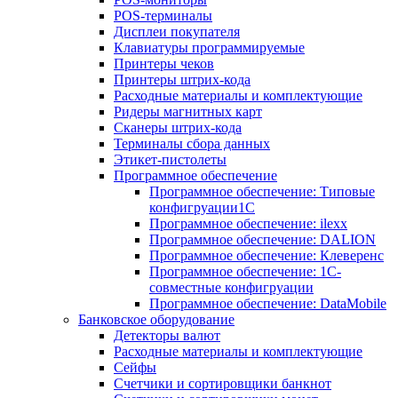
POS-терминалы
Дисплеи покупателя
Клавиатуры программируемые
Принтеры чеков
Принтеры штрих-кода
Расходные материалы и комплектующие
Ридеры магнитных карт
Сканеры штрих-кода
Терминалы сбора данных
Этикет-пистолеты
Программное обеспечение
Программное обеспечение: Типовые
конфигруации1С
Программное обеспечение: ilexx
Программное обеспечение: DALION
Программное обеспечение: Клеверенс
Программное обеспечение: 1С-
совместные конфигруации
Программное обеспечение: DataMobile
Банковское оборудование
Детекторы валют
Расходные материалы и комплектующие
Сейфы
Счетчики и сортировщики банкнот