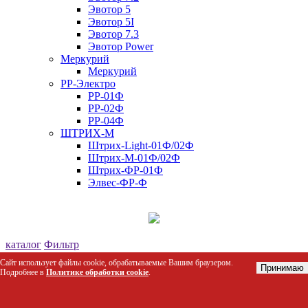
Эвотор 5
Эвотор 5I
Эвотор 7.3
Эвотор Power
Меркурий
Меркурий
РР-Электро
РР-01Ф
РР-02Ф
РР-04Ф
ШТРИХ-М
Штрих-Light-01Ф/02Ф
Штрих-М-01Ф/02Ф
Штрих-ФР-01Ф
Элвес-ФР-Ф
каталог
Фильтр
Сортировка по:
Цене
Названию
Сайт использует файлы cookie, обрабатываемые Вашим браузером.
Принимаю
35 товаров
Подробнее в
Политике обработки cookie
.
Стеллаж торговый пристенный для овощей и фруктов
«VIKO» Фрукт/1950/900/500*1_К*2
Код: 30268