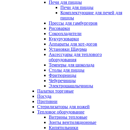
Печи для пиццы
Печи для пиццы
Комплектующие для печей для
пиццы
Прессы для гамбургеров
Рисоварки
Сокоохладители
Кукурузоварки
Аппараты для хот-догов
Установки Шаурма
Аксессуары для теплового
оборудования
Темперы для шоколада
Столы для пиццы
Фритюрницы
Чебуречницы
Электрошашлычницы
Палатки торговые
Посуда
Противни
Стерилизаторы для ножей
Тепловое оборудование
Витрины тепловые
Зонты вентиляционные
Кипятильники