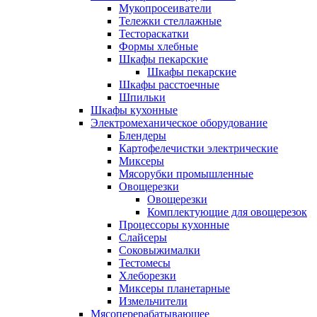
Мукопросеиватели
Тележки стеллажные
Тестораскатки
Формы хлебные
Шкафы пекарские
Шкафы пекарские
Шкафы расстоечные
Шпильки
Шкафы кухонные
Электромеханическое оборудование
Блендеры
Картофелечистки электрические
Миксеры
Мясорубки промышленные
Овощерезки
Овощерезки
Комплектующие для овощерезок
Процессоры кухонные
Слайсеры
Соковыжималки
Тестомесы
Хлеборезки
Миксеры планетарные
Измельчители
Мясоперерабатывающее