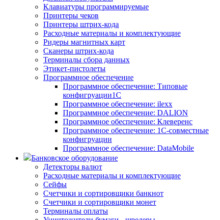
Клавиатуры программируемые
Принтеры чеков
Принтеры штрих-кода
Расходные материалы и комплектующие
Ридеры магнитных карт
Сканеры штрих-кода
Терминалы сбора данных
Этикет-пистолеты
Программное обеспечение
Программное обеспечение: Типовые
конфигруации1С
Программное обеспечение: ilexx
Программное обеспечение: DALION
Программное обеспечение: Клеверенс
Программное обеспечение: 1С-совместные
конфигруации
Программное обеспечение: DataMobile
Банковское оборудование
Детекторы валют
Расходные материалы и комплектующие
Сейфы
Счетчики и сортировщики банкнот
Счетчики и сортировщики монет
Терминалы оплаты
Уничтожители бумаги - шредеры