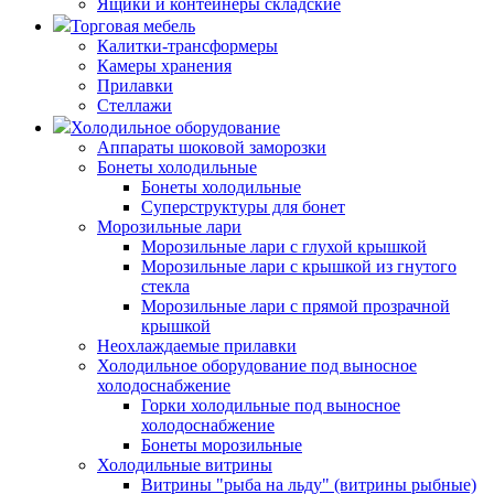
Ящики и контейнеры складские
Торговая мебель
Калитки-трансформеры
Камеры хранения
Прилавки
Стеллажи
Холодильное оборудование
Аппараты шоковой заморозки
Бонеты холодильные
Бонеты холодильные
Суперструктуры для бонет
Морозильные лари
Морозильные лари с глухой крышкой
Морозильные лари с крышкой из гнутого
стекла
Морозильные лари с прямой прозрачной
крышкой
Неохлаждаемые прилавки
Холодильное оборудование под выносное
холодоснабжение
Горки холодильные под выносное
холодоснабжение
Бонеты морозильные
Холодильные витрины
Витрины "рыба на льду" (витрины рыбные)