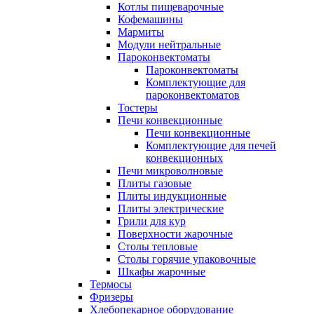
Котлы пищеварочные
Кофемашины
Мармиты
Модули нейтральные
Пароконвектоматы
Пароконвектоматы
Комплектующие для
пароконвектоматов
Тостеры
Печи конвекционные
Печи конвекционные
Комплектующие для печей
конвекционных
Печи микроволновые
Плиты газовые
Плиты индукционные
Плиты электрические
Грили для кур
Поверхности жарочные
Столы тепловые
Столы горячие упаковочные
Шкафы жарочные
Термосы
Фризеры
Хлебопекарное оборудование