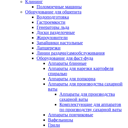
Клининг
Поломоечные машины
Оборудование для общепита
Водоподготовка
Гастроемкости
Генераторы льда
Доски разделочные
Жироуловители
Запайщики настольные
Лапшерезки
Линии раздачи/самообслуживания
Оборудование для фаст-фуда
Аппараты блинные
Аппараты для нарезки картофеля
спиралью
Аппараты для попкорна
Аппараты для производства сахарной
ваты
Аппараты для производства
сахарной ваты
Комплектующие для аппаратов
по производству сахарной ваты
Аппараты пончиковые
Вафельницы
Грили