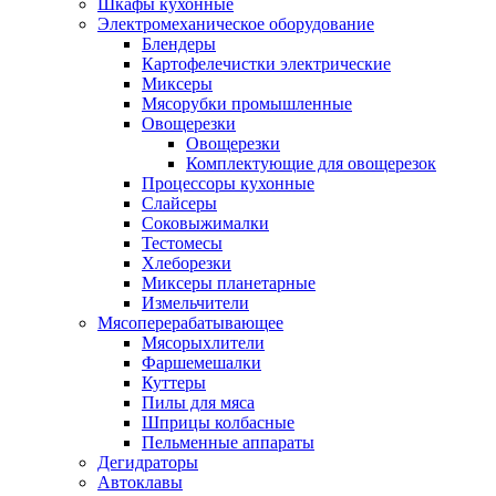
Шкафы кухонные
Электромеханическое оборудование
Блендеры
Картофелечистки электрические
Миксеры
Мясорубки промышленные
Овощерезки
Овощерезки
Комплектующие для овощерезок
Процессоры кухонные
Слайсеры
Соковыжималки
Тестомесы
Хлеборезки
Миксеры планетарные
Измельчители
Мясоперерабатывающее
Мясорыхлители
Фаршемешалки
Куттеры
Пилы для мяса
Шприцы колбасные
Пельменные аппараты
Дегидраторы
Автоклавы