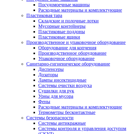
Посудомоечные машины
Расходные материалы и комплектующие
Пластиковая тара
Складские и полочные лотки
Мусорные контейнеры
Пластиковые поддоны
Пластиковые ящики
Производственное и упаковочное оборудование
Оборудование для копчения
Производственное оборудование
Упаковочное оборудование
Санитарно-гигиеническое оборудование
Диспенсеры
Дозаторы
Лампы инсектицидные
Системы очистки воздуха
Сушилки для рук
Урны для мусора
Фены
Расходные материалы и комплектующие
Термометры бесконтактные
Системы безопасности
Системы антикражные
Системы контроля и управления доступом
(СКУД)