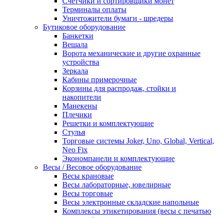
Счетчики и сортировщики монет
Терминалы оплаты
Уничтожители бумаги - шредеры
Бутиковое оборудование
Банкетки
Вешала
Ворота механические и другие охранные
устройства
Зеркала
Кабины примерочные
Корзины для распродаж, стойки и
накопители
Манекены
Плечики
Решетки и комплектующие
Стулья
Торговые системы Joker, Uno, Global, Vertical,
Neo Fix
Экономпанели и комплектующие
Весы / Весовое оборудование
Весы крановые
Весы лабораторные, ювелирные
Весы торговые
Весы электронные складские напольные
Комплексы этикетирования (весы с печатью