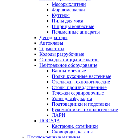
Мясорыхлители
Фаршемешалки
Куттеры
Пилы для мяса
Шприцы колбасные
Пельменные аппараты
Дегидраторы
Автоклавы
Термостаты
Колоды разрубочные
Столы для пиццы и салатов
Нейтральное оборудование
Ванны моечные
Полки кухонные настенные
Стеллажи технологические
Столы производственные
Тележки сервировочные
Урны для фудкорта
Подтоварники и подставки
Рукомойники технологические
ЛАРИ
ПОСУДА
Кастрюли, сотейники
Сковороды, казаны
Посудомоечные машины