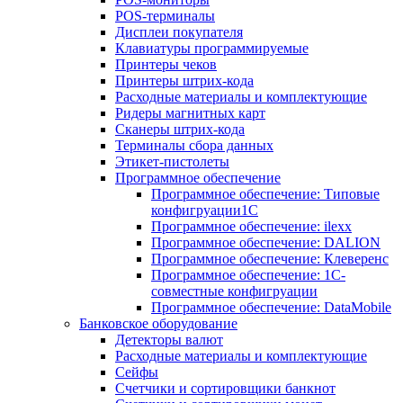
POS-терминалы
Дисплеи покупателя
Клавиатуры программируемые
Принтеры чеков
Принтеры штрих-кода
Расходные материалы и комплектующие
Ридеры магнитных карт
Сканеры штрих-кода
Терминалы сбора данных
Этикет-пистолеты
Программное обеспечение
Программное обеспечение: Типовые
конфигруации1С
Программное обеспечение: ilexx
Программное обеспечение: DALION
Программное обеспечение: Клеверенс
Программное обеспечение: 1С-
совместные конфигруации
Программное обеспечение: DataMobile
Банковское оборудование
Детекторы валют
Расходные материалы и комплектующие
Сейфы
Счетчики и сортировщики банкнот