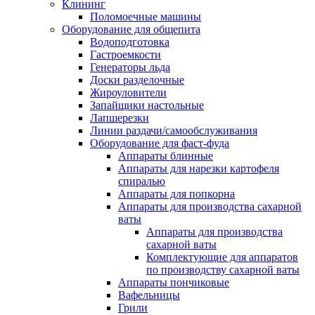
Клининг
Поломоечные машины
Оборудование для общепита
Водоподготовка
Гастроемкости
Генераторы льда
Доски разделочные
Жироуловители
Запайщики настольные
Лапшерезки
Линии раздачи/самообслуживания
Оборудование для фаст-фуда
Аппараты блинные
Аппараты для нарезки картофеля
спиралью
Аппараты для попкорна
Аппараты для производства сахарной
ваты
Аппараты для производства
сахарной ваты
Комплектующие для аппаратов
по производству сахарной ваты
Аппараты пончиковые
Вафельницы
Грили