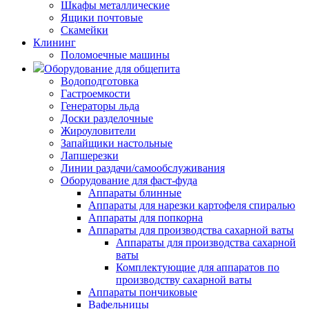
Шкафы металлические
Ящики почтовые
Скамейки
Клининг
Поломоечные машины
Оборудование для общепита
Водоподготовка
Гастроемкости
Генераторы льда
Доски разделочные
Жироуловители
Запайщики настольные
Лапшерезки
Линии раздачи/самообслуживания
Оборудование для фаст-фуда
Аппараты блинные
Аппараты для нарезки картофеля спиралью
Аппараты для попкорна
Аппараты для производства сахарной ваты
Аппараты для производства сахарной
ваты
Комплектующие для аппаратов по
производству сахарной ваты
Аппараты пончиковые
Вафельницы