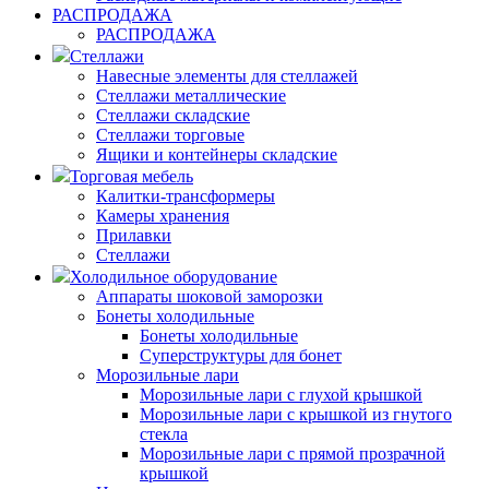
РАСПРОДАЖА
РАСПРОДАЖА
Стеллажи
Навесные элементы для стеллажей
Стеллажи металлические
Стеллажи складские
Стеллажи торговые
Ящики и контейнеры складские
Торговая мебель
Калитки-трансформеры
Камеры хранения
Прилавки
Стеллажи
Холодильное оборудование
Аппараты шоковой заморозки
Бонеты холодильные
Бонеты холодильные
Суперструктуры для бонет
Морозильные лари
Морозильные лари с глухой крышкой
Морозильные лари с крышкой из гнутого
стекла
Морозильные лари с прямой прозрачной
крышкой