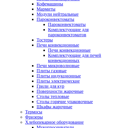
Кофемашины
Мармиты
Модули нейтральные
Пароконвектоматы
Пароконвектоматы
Комплектующие для
пароконвектоматов
Тостеры
Печи конвекционные
Печи конвекционные
Комплектующие для печей
конвекционных
Печи микроволновые
Плиты газовые
Плиты индукционные
Плиты электрические
Грили для кур
Поверхности жарочные
Столы тепловые
Столы горячие упаковочные
Шкафы жарочные
Термосы
Фризеры
Хлебопекарное оборудование
Мукопросеиватели