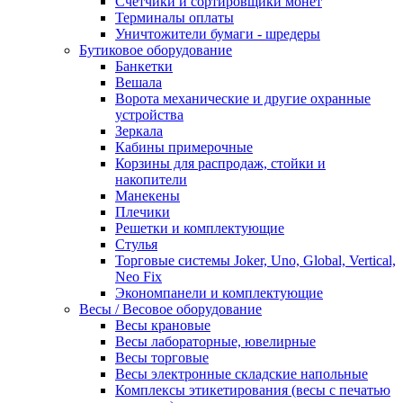
Счетчики и сортировщики монет
Терминалы оплаты
Уничтожители бумаги - шредеры
Бутиковое оборудование
Банкетки
Вешала
Ворота механические и другие охранные
устройства
Зеркала
Кабины примерочные
Корзины для распродаж, стойки и
накопители
Манекены
Плечики
Решетки и комплектующие
Стулья
Торговые системы Joker, Uno, Global, Vertical,
Neo Fix
Экономпанели и комплектующие
Весы / Весовое оборудование
Весы крановые
Весы лабораторные, ювелирные
Весы торговые
Весы электронные складские напольные
Комплексы этикетирования (весы с печатью