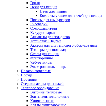
Грили
Печи для пиццы
Печи для пиццы
Комплектующие для печей для пиццы
Прессы для гамбургеров
Рисоварки
Сокоохладители
Кукурузоварки
Аппараты для хот-догов
Установки Шаурма
Аксессуары для теплового оборудования
Темперы для шоколада
Столы для пиццы
Фритюрницы
Чебуречницы
Электрошашлычницы
Палатки торговые
Посуда
Противни
Стерилизаторы для ножей
Тепловое оборудование
Витрины тепловые
Зонты вентиляционные
Кипятильники
Котлы пищеварочные