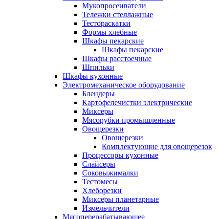
Мукопросеиватели
Тележки стеллажные
Тестораскатки
Формы хлебные
Шкафы пекарские
Шкафы пекарские
Шкафы расстоечные
Шпильки
Шкафы кухонные
Электромеханическое оборудование
Блендеры
Картофелечистки электрические
Миксеры
Мясорубки промышленные
Овощерезки
Овощерезки
Комплектующие для овощерезок
Процессоры кухонные
Слайсеры
Соковыжималки
Тестомесы
Хлеборезки
Миксеры планетарные
Измельчители
Мясоперерабатывающее