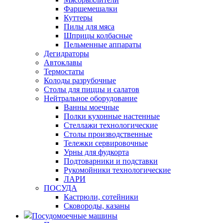
Фаршемешалки
Куттеры
Пилы для мяса
Шприцы колбасные
Пельменные аппараты
Дегидраторы
Автоклавы
Термостаты
Колоды разрубочные
Столы для пиццы и салатов
Нейтральное оборудование
Ванны моечные
Полки кухонные настенные
Стеллажи технологические
Столы производственные
Тележки сервировочные
Урны для фудкорта
Подтоварники и подставки
Рукомойники технологические
ЛАРИ
ПОСУДА
Кастрюли, сотейники
Сковороды, казаны
Посудомоечные машины