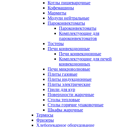
Котлы пищеварочные
Кофемашины
Мармиты
Модули нейтральные
Пароконвектоматы
Пароконвектоматы
Комплектующие для
пароконвектоматов
Тостеры
Печи конвекционные
Печи конвекционные
Комплектующие для печей
конвекционных
Печи микроволновые
Плиты газовые
Плиты индукционные
Плиты электрические
Грили для кур
Поверхности жарочные
Столы тепловые
Столы горячие упаковочные
Шкафы жарочные
Термосы
Фризеры
Хлебопекарное оборудование