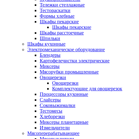
Тележки стеллажные
Тестораскатки
Формы хлебные
Шкафы пекарские
Шкафы пекарские
Шкафы расстоечные
Шпильки
Шкафы кухонные
Электромеханическое оборудование
Блендеры
Картофелечистки электрические
Миксеры
Мясорубки промышленные
Овощерезки
Овощерезки
Комплектующие для овощерезок
Процессоры кухонные
Слайсеры
Соковыжималки
Тестомесы
Хлеборезки
Миксеры планетарные
Измельчители
Мясоперерабатывающее
Мясорыхлители