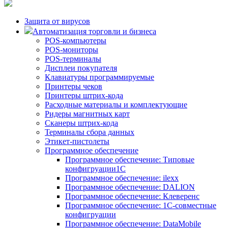
Защита от вирусов
Автоматизация торговли и бизнеса
POS-компьютеры
POS-мониторы
POS-терминалы
Дисплеи покупателя
Клавиатуры программируемые
Принтеры чеков
Принтеры штрих-кода
Расходные материалы и комплектующие
Ридеры магнитных карт
Сканеры штрих-кода
Терминалы сбора данных
Этикет-пистолеты
Программное обеспечение
Программное обеспечение: Типовые
конфигруации1С
Программное обеспечение: ilexx
Программное обеспечение: DALION
Программное обеспечение: Клеверенс
Программное обеспечение: 1С-совместные
конфигруации
Программное обеспечение: DataMobile