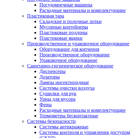
Посудомоечные машины
Расходные материалы и комплектующие
Пластиковая тара
Складские и полочные лотки
Мусорные контейнеры
Пластиковые поддоны
Пластиковые ящики
Производственное и упаковочное оборудование
Оборудование для копчения
Производственное оборудование
Упаковочное оборудование
Санитарно-гигиеническое оборудование
Диспенсеры
Дозаторы
Лампы инсектицидные
Системы очистки воздуха
Сушилки для рук
Урны для мусора
Фены
Расходные материалы и комплектующие
Термометры бесконтактные
Системы безопасности
Системы антикражные
Системы контроля и управления доступом
(СКУД)