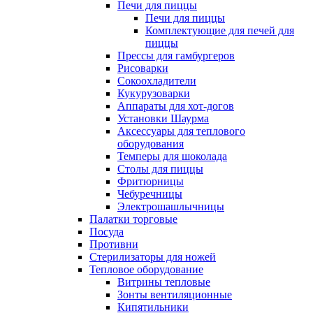
Печи для пиццы
Печи для пиццы
Комплектующие для печей для
пиццы
Прессы для гамбургеров
Рисоварки
Сокоохладители
Кукурузоварки
Аппараты для хот-догов
Установки Шаурма
Аксессуары для теплового
оборудования
Темперы для шоколада
Столы для пиццы
Фритюрницы
Чебуречницы
Электрошашлычницы
Палатки торговые
Посуда
Противни
Стерилизаторы для ножей
Тепловое оборудование
Витрины тепловые
Зонты вентиляционные
Кипятильники