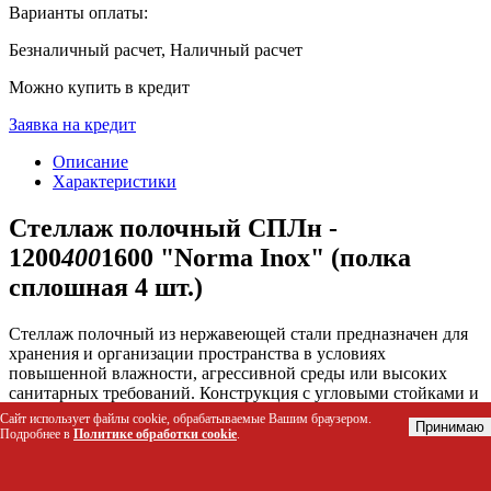
Варианты оплаты:
Безналичный расчет, Наличный расчет
Можно купить в кредит
Заявка на кредит
Описание
Характеристики
Стеллаж полочный СПЛн -
1200
400
1600 "Norma Inox" (полка
сплошная 4 шт.)
Стеллаж полочный из нержавеющей стали предназначен для
хранения и организации пространства в условиях
повышенной влажности, агрессивной среды или высоких
санитарных требований. Конструкция с угловыми стойками и
сплошными полками обеспечивает надежную опору для
Сайт использует файлы cookie, обрабатываемые Вашим браузером.
Принимаю
тяжелых предметов, решая проблему быстрого износа мебели
Подробнее в
Политике обработки cookie
.
на производствах, в складах и медицинских учреждениях.