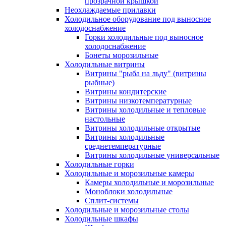
прозрачной крышкой
Неохлаждаемые прилавки
Холодильное оборудование под выносное
холодоснабжение
Горки холодильные под выносное
холодоснабжение
Бонеты морозильные
Холодильные витрины
Витрины "рыба на льду" (витрины
рыбные)
Витрины кондитерские
Витрины низкотемпературные
Витрины холодильные и тепловые
настольные
Витрины холодильные открытые
Витрины холодильные
среднетемпературные
Витрины холодильные универсальные
Холодильные горки
Холодильные и морозильные камеры
Камеры холодильные и морозильные
Моноблоки холодильные
Сплит-системы
Холодильные и морозильные столы
Холодильные шкафы