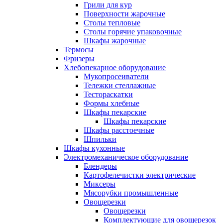
Грили для кур
Поверхности жарочные
Столы тепловые
Столы горячие упаковочные
Шкафы жарочные
Термосы
Фризеры
Хлебопекарное оборудование
Мукопросеиватели
Тележки стеллажные
Тестораскатки
Формы хлебные
Шкафы пекарские
Шкафы пекарские
Шкафы расстоечные
Шпильки
Шкафы кухонные
Электромеханическое оборудование
Блендеры
Картофелечистки электрические
Миксеры
Мясорубки промышленные
Овощерезки
Овощерезки
Комплектующие для овощерезок