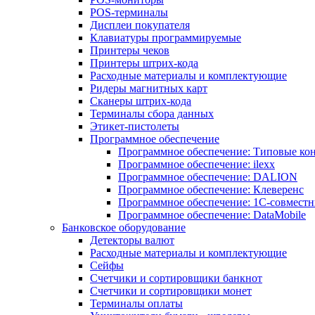
POS-терминалы
Дисплеи покупателя
Клавиатуры программируемые
Принтеры чеков
Принтеры штрих-кода
Расходные материалы и комплектующие
Ридеры магнитных карт
Сканеры штрих-кода
Терминалы сбора данных
Этикет-пистолеты
Программное обеспечение
Программное обеспечение: Типовые к
Программное обеспечение: ilexx
Программное обеспечение: DALION
Программное обеспечение: Клеверенс
Программное обеспечение: 1С-совмест
Программное обеспечение: DataMobile
Банковское оборудование
Детекторы валют
Расходные материалы и комплектующие
Сейфы
Счетчики и сортировщики банкнот
Счетчики и сортировщики монет
Терминалы оплаты