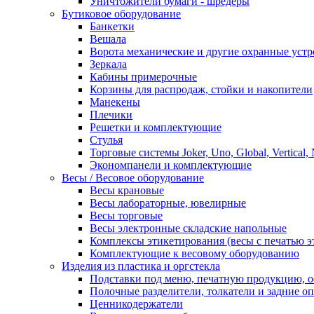
Уничтожители бумаги - шредеры
Бутиковое оборудование
Банкетки
Вешала
Ворота механические и другие охранные устр
Зеркала
Кабины примерочные
Корзины для распродаж, стойки и накопители
Манекены
Плечики
Решетки и комплектующие
Стулья
Торговые системы Joker, Uno, Global, Vertical,
Экономпанели и комплектующие
Весы / Весовое оборудование
Весы крановые
Весы лабораторные, ювелирные
Весы торговые
Весы электронные складские напольные
Комплексы этикетирования (весы с печатью э
Комплектующие к весовому оборудованию
Изделия из пластика и оргстекла
Подставки под меню, печатную продукцию, 
Полочные разделители, толкатели и задние о
Ценникодержатели