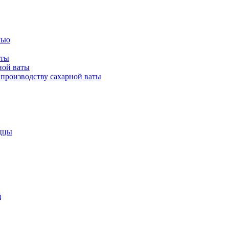
лью
аты
ной ваты
производству сахарной ваты
ццы
я