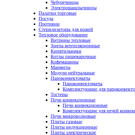
Чебуречницы
Электрошашлычницы
Палатки торговые
Посуда
Противни
Стерилизаторы для ножей
Тепловое оборудование
Витрины тепловые
Зонты вентиляционные
Кипятильники
Котлы пищеварочные
Кофемашины
Мармиты
Модули нейтральные
Пароконвектоматы
Пароконвектоматы
Комплектующие для пароконвекто
Тостеры
Печи конвекционные
Печи конвекционные
Комплектующие для печей конве
Печи микроволновые
Плиты газовые
Плиты индукционные
Плиты электрические