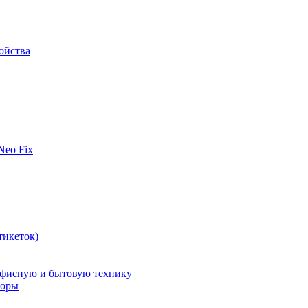
ойства
 Neo Fix
тикеток)
офисную и бытовую технику
поры