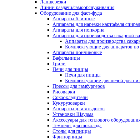
Лапшерезки
Линии раздачи/самообслуживания
Оборудование для фаст-фуда
Аппараты блинные
Аппараты для нарезки картофеля спира
Аппараты для попкорна
Аппараты для производства сахарной в
Аппараты для производства сахар
Комплектующие для аппаратов по 
Аппараты пончиковые
Вафельницы
Грили
Печи для пиццы
Печи для пиццы
Комплектующие для печей для пи
Прессы для гамбургеров
Рисоварки
Сокоохладители
Кукурузоварки
Аппараты для хот-догов
Установки Шаурма
Аксессуары для теплового оборудовани
Темперы для шоколада
Столы для пиццы
Фритюрницы