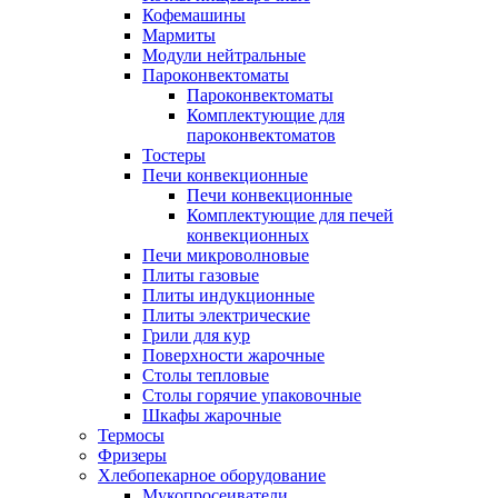
Кофемашины
Мармиты
Модули нейтральные
Пароконвектоматы
Пароконвектоматы
Комплектующие для
пароконвектоматов
Тостеры
Печи конвекционные
Печи конвекционные
Комплектующие для печей
конвекционных
Печи микроволновые
Плиты газовые
Плиты индукционные
Плиты электрические
Грили для кур
Поверхности жарочные
Столы тепловые
Столы горячие упаковочные
Шкафы жарочные
Термосы
Фризеры
Хлебопекарное оборудование
Мукопросеиватели