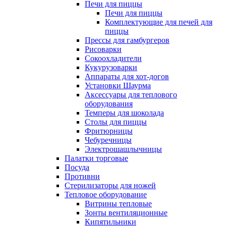
Печи для пиццы
Печи для пиццы
Комплектующие для печей для
пиццы
Прессы для гамбургеров
Рисоварки
Сокоохладители
Кукурузоварки
Аппараты для хот-догов
Установки Шаурма
Аксессуары для теплового
оборудования
Темперы для шоколада
Столы для пиццы
Фритюрницы
Чебуречницы
Электрошашлычницы
Палатки торговые
Посуда
Противни
Стерилизаторы для ножей
Тепловое оборудование
Витрины тепловые
Зонты вентиляционные
Кипятильники