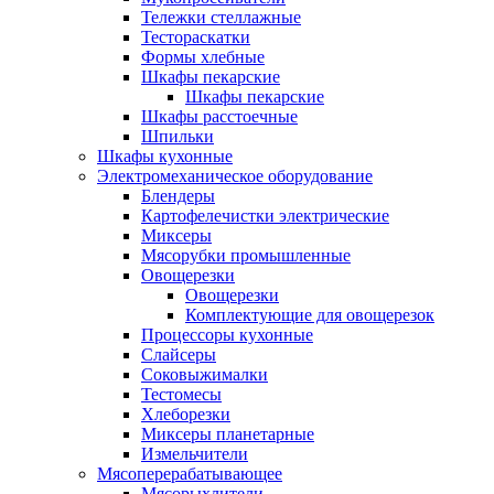
Тележки стеллажные
Тестораскатки
Формы хлебные
Шкафы пекарские
Шкафы пекарские
Шкафы расстоечные
Шпильки
Шкафы кухонные
Электромеханическое оборудование
Блендеры
Картофелечистки электрические
Миксеры
Мясорубки промышленные
Овощерезки
Овощерезки
Комплектующие для овощерезок
Процессоры кухонные
Слайсеры
Соковыжималки
Тестомесы
Хлеборезки
Миксеры планетарные
Измельчители
Мясоперерабатывающее
Мясорыхлители