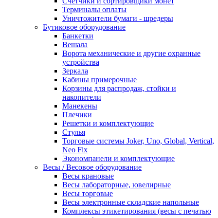
Счетчики и сортировщики монет
Терминалы оплаты
Уничтожители бумаги - шредеры
Бутиковое оборудование
Банкетки
Вешала
Ворота механические и другие охранные
устройства
Зеркала
Кабины примерочные
Корзины для распродаж, стойки и
накопители
Манекены
Плечики
Решетки и комплектующие
Стулья
Торговые системы Joker, Uno, Global, Vertical,
Neo Fix
Экономпанели и комплектующие
Весы / Весовое оборудование
Весы крановые
Весы лабораторные, ювелирные
Весы торговые
Весы электронные складские напольные
Комплексы этикетирования (весы с печатью