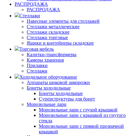
РАСПРОДАЖА
РАСПРОДАЖА
Стеллажи
Навесные элементы для стеллажей
Стеллажи металлические
Стеллажи складские
Стеллажи торговые
Ящики и контейнеры складские
Торговая мебель
Калитки-трансформеры
Камеры хранения
Прилавки
Стеллажи
Холодильное оборудование
Аппараты шоковой заморозки
Бонеты холодильные
Бонеты холодильные
Суперструктуры для бонет
Морозильные лари
Морозильные лари с глухой крышкой
Морозильные лари с крышкой из гнутого
стекла
Морозильные лари с прямой прозрачной
крышкой