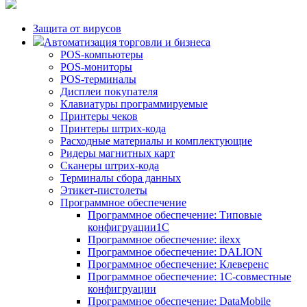
Защита от вирусов
Автоматизация торговли и бизнеса
POS-компьютеры
POS-мониторы
POS-терминалы
Дисплеи покупателя
Клавиатуры программируемые
Принтеры чеков
Принтеры штрих-кода
Расходные материалы и комплектующие
Ридеры магнитных карт
Сканеры штрих-кода
Терминалы сбора данных
Этикет-пистолеты
Программное обеспечение
Программное обеспечение: Типовые
конфигруации1С
Программное обеспечение: ilexx
Программное обеспечение: DALION
Программное обеспечение: Клеверенс
Программное обеспечение: 1С-совместные
конфигруации
Программное обеспечение: DataMobile