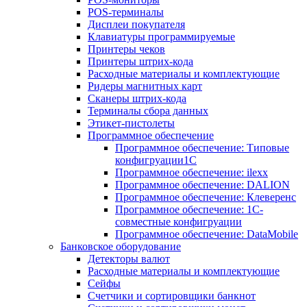
POS-терминалы
Дисплеи покупателя
Клавиатуры программируемые
Принтеры чеков
Принтеры штрих-кода
Расходные материалы и комплектующие
Ридеры магнитных карт
Сканеры штрих-кода
Терминалы сбора данных
Этикет-пистолеты
Программное обеспечение
Программное обеспечение: Типовые
конфигруации1С
Программное обеспечение: ilexx
Программное обеспечение: DALION
Программное обеспечение: Клеверенс
Программное обеспечение: 1С-
совместные конфигруации
Программное обеспечение: DataMobile
Банковское оборудование
Детекторы валют
Расходные материалы и комплектующие
Сейфы
Счетчики и сортировщики банкнот