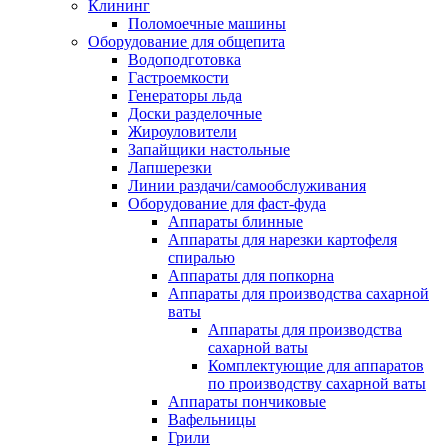
Клининг
Поломоечные машины
Оборудование для общепита
Водоподготовка
Гастроемкости
Генераторы льда
Доски разделочные
Жироуловители
Запайщики настольные
Лапшерезки
Линии раздачи/самообслуживания
Оборудование для фаст-фуда
Аппараты блинные
Аппараты для нарезки картофеля
спиралью
Аппараты для попкорна
Аппараты для производства сахарной
ваты
Аппараты для производства
сахарной ваты
Комплектующие для аппаратов
по производству сахарной ваты
Аппараты пончиковые
Вафельницы
Грили