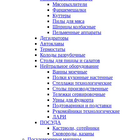
Мясорыхлители
Фаршемешалки
Куттеры
Пилы для мяса
Шприцы колбасные
Пельменные аппараты
Дегидраторы
Автоклавы
Термостаты
Колоды разрубочные
Столы для пиццы и салатов
Нейтральное оборудование
Ванны моечные
Полки кухонные настенные
Стеллажи технологические
Столы производственные
Тележки сервировочные
Урны для фудкорта
Подтоварники и подставки
Рукомойники технологические
ЛАРИ
ПОСУДА
Кастрюли, сотейники
Сковороды, казаны
Посудомоечные машины