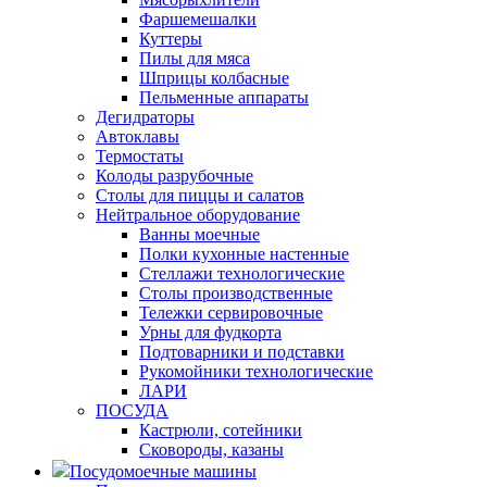
Фаршемешалки
Куттеры
Пилы для мяса
Шприцы колбасные
Пельменные аппараты
Дегидраторы
Автоклавы
Термостаты
Колоды разрубочные
Столы для пиццы и салатов
Нейтральное оборудование
Ванны моечные
Полки кухонные настенные
Стеллажи технологические
Столы производственные
Тележки сервировочные
Урны для фудкорта
Подтоварники и подставки
Рукомойники технологические
ЛАРИ
ПОСУДА
Кастрюли, сотейники
Сковороды, казаны
Посудомоечные машины