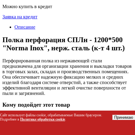
Можно купить в кредит
Заявка на кредит
Описание
Полка перфорация СПЛн - 1200*500
"Norma Inox", нерж. сталь (к-т 4 шт.)
Перфорированная полка из нержавеющей стали
предназначена для организации хранения и выкладки товаров
в торговых залах, складах и производственных помещениях.
Она обеспечивает надежную фиксацию мелких и средних
изделий благодаря системе отверстий, а также способствует
эффективной вентиляции и легкой очистке поверхности от
пыли и загрязнений.
Кому подойдет этот товар
Сайт использует файлы cookie, обрабатываемые Вашим браузером.
Торговые сети и супермаркеты для оснащения
Принимаю
Подробнее в
Политике обработки cookie
.
стеллажей и витрин
Аптеки и медицинские учреждения для хранения
упаковки лекарств и расходных материалов