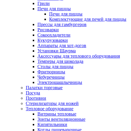
Грили
Печи для пиццы
Печи для пиццы
Комплектующие для печей для пиццы
Прессы для гамбургеров
Рисоварки
Сокоохладители
Кукурузоварки
Аппараты для хот-догов
Установки Шаурма
Аксессуары для теплового оборудования
Темперы для шоколада
Столы для пиццы
Фритюрницы
Чебуречницы
Электрошашлычницы
Палатки торговые
Посуда
Противни
Стерилизаторы для ножей
Тепловое оборудование
Витрины тепловые
Зонты вентиляционные
Кипятильники
Котлы пищеварочные