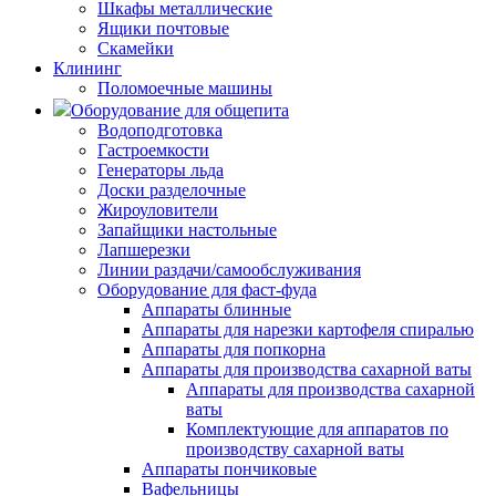
Шкафы металлические
Ящики почтовые
Скамейки
Клининг
Поломоечные машины
Оборудование для общепита
Водоподготовка
Гастроемкости
Генераторы льда
Доски разделочные
Жироуловители
Запайщики настольные
Лапшерезки
Линии раздачи/самообслуживания
Оборудование для фаст-фуда
Аппараты блинные
Аппараты для нарезки картофеля спиралью
Аппараты для попкорна
Аппараты для производства сахарной ваты
Аппараты для производства сахарной
ваты
Комплектующие для аппаратов по
производству сахарной ваты
Аппараты пончиковые
Вафельницы