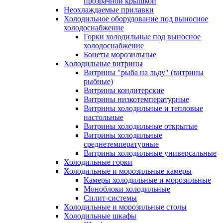
прозрачной крышкой
Неохлаждаемые прилавки
Холодильное оборудование под выносное
холодоснабжение
Горки холодильные под выносное
холодоснабжение
Бонеты морозильные
Холодильные витрины
Витрины "рыба на льду" (витрины
рыбные)
Витрины кондитерские
Витрины низкотемпературные
Витрины холодильные и тепловые
настольные
Витрины холодильные открытые
Витрины холодильные
среднетемпературные
Витрины холодильные универсальные
Холодильные горки
Холодильные и морозильные камеры
Камеры холодильные и морозильные
Моноблоки холодильные
Сплит-системы
Холодильные и морозильные столы
Холодильные шкафы