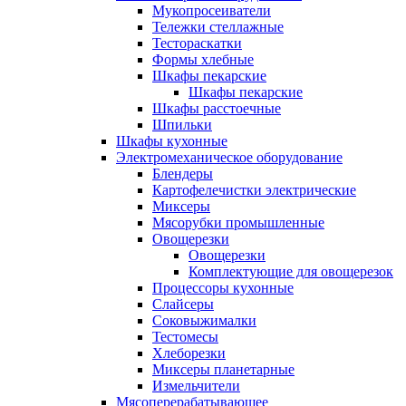
Мукопросеиватели
Тележки стеллажные
Тестораскатки
Формы хлебные
Шкафы пекарские
Шкафы пекарские
Шкафы расстоечные
Шпильки
Шкафы кухонные
Электромеханическое оборудование
Блендеры
Картофелечистки электрические
Миксеры
Мясорубки промышленные
Овощерезки
Овощерезки
Комплектующие для овощерезок
Процессоры кухонные
Слайсеры
Соковыжималки
Тестомесы
Хлеборезки
Миксеры планетарные
Измельчители
Мясоперерабатывающее