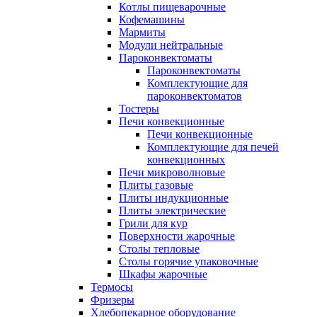
Котлы пищеварочные
Кофемашины
Мармиты
Модули нейтральные
Пароконвектоматы
Пароконвектоматы
Комплектующие для
пароконвектоматов
Тостеры
Печи конвекционные
Печи конвекционные
Комплектующие для печей
конвекционных
Печи микроволновые
Плиты газовые
Плиты индукционные
Плиты электрические
Грили для кур
Поверхности жарочные
Столы тепловые
Столы горячие упаковочные
Шкафы жарочные
Термосы
Фризеры
Хлебопекарное оборудование