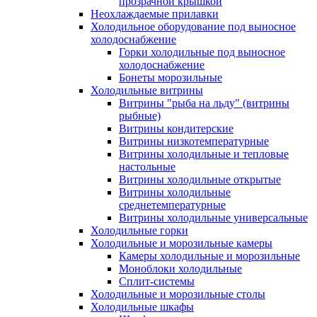
прозрачной крышкой
Неохлаждаемые прилавки
Холодильное оборудование под выносное
холодоснабжение
Горки холодильные под выносное
холодоснабжение
Бонеты морозильные
Холодильные витрины
Витрины "рыба на льду" (витрины
рыбные)
Витрины кондитерские
Витрины низкотемпературные
Витрины холодильные и тепловые
настольные
Витрины холодильные открытые
Витрины холодильные
среднетемпературные
Витрины холодильные универсальные
Холодильные горки
Холодильные и морозильные камеры
Камеры холодильные и морозильные
Моноблоки холодильные
Сплит-системы
Холодильные и морозильные столы
Холодильные шкафы