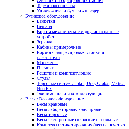
Счетчики и сортировщики монет
Терминалы оплаты
Уничтожители бумаги - шредеры
Бутиковое оборудование
Банкетки
Вешала
Ворота механические и другие охранные
устройства
Зеркала
Кабины примерочные
Корзины для распродаж, стойки и
накопители
Манекены
Плечики
Решетки и комплектующие
Стулья
Торговые системы Joker, Uno, Global, Vertical,
Neo Fix
Экономпанели и комплектующие
Весы / Весовое оборудование
Весы крановые
Весы лабораторные, ювелирные
Весы торговые
Весы электронные складские напольные
Комплексы этикетирования (весы с печатью