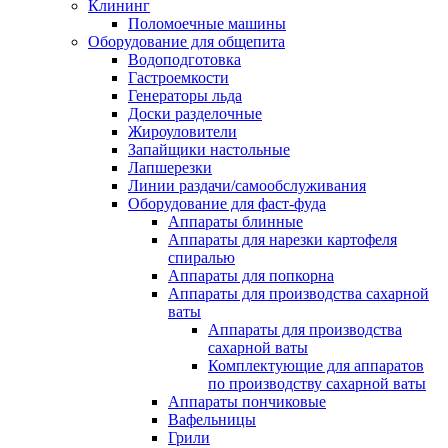
Клининг
Поломоечные машины
Оборудование для общепита
Водоподготовка
Гастроемкости
Генераторы льда
Доски разделочные
Жироуловители
Запайщики настольные
Лапшерезки
Линии раздачи/самообслуживания
Оборудование для фаст-фуда
Аппараты блинные
Аппараты для нарезки картофеля
спиралью
Аппараты для попкорна
Аппараты для производства сахарной
ваты
Аппараты для производства
сахарной ваты
Комплектующие для аппаратов
по производству сахарной ваты
Аппараты пончиковые
Вафельницы
Грили