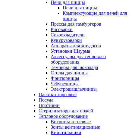
Печи для пиццы
Печи для пиццы
Комплектующие для печей для
пиццы
Прессы для гамбургеров
Рисоварки
Сокоохладители
Кукурузоварки
Аппараты для хот-догов
Установки Шаурма
Аксессуары для теплового
оборудования
Темперы для шоколада
Столы для пиццы
Фритюрницы
Чебуречницы
Электрошашлычницы
Палатки торговые
Посуда
Противни
Стерилизаторы для ножей
Тепловое оборудование
Витрины тепловые
Зонты вентиляционные
Кипятильники