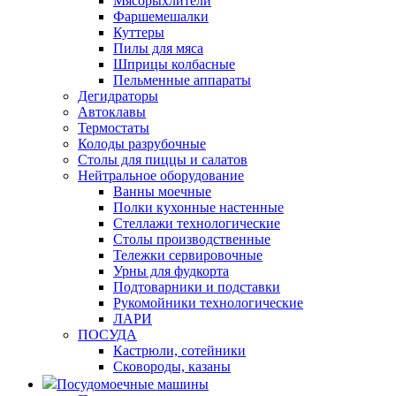
Мясорыхлители
Фаршемешалки
Куттеры
Пилы для мяса
Шприцы колбасные
Пельменные аппараты
Дегидраторы
Автоклавы
Термостаты
Колоды разрубочные
Столы для пиццы и салатов
Нейтральное оборудование
Ванны моечные
Полки кухонные настенные
Стеллажи технологические
Столы производственные
Тележки сервировочные
Урны для фудкорта
Подтоварники и подставки
Рукомойники технологические
ЛАРИ
ПОСУДА
Кастрюли, сотейники
Сковороды, казаны
Посудомоечные машины