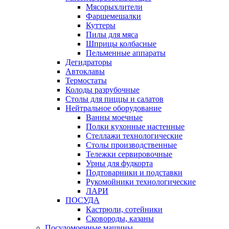
Мясорыхлители
Фаршемешалки
Куттеры
Пилы для мяса
Шприцы колбасные
Пельменные аппараты
Дегидраторы
Автоклавы
Термостаты
Колоды разрубочные
Столы для пиццы и салатов
Нейтральное оборудование
Ванны моечные
Полки кухонные настенные
Стеллажи технологические
Столы производственные
Тележки сервировочные
Урны для фудкорта
Подтоварники и подставки
Рукомойники технологические
ЛАРИ
ПОСУДА
Кастрюли, сотейники
Сковороды, казаны
Посудомоечные машины