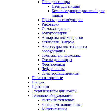
Печи для пиццы
Печи для пиццы
Комплектующие для печей для
пиццы
Прессы для гамбургеров
Рисоварки
Сокоохладители
Кукурузоварки
Аппараты для хот-догов
Установки Шаурма
Аксессуары для теплового
оборудования
Темперы для шоколада
Столы для пиццы
Фритюрницы
Чебуречницы
Электрошашлычницы
Палатки торговые
Посуда
Противни
Стерилизаторы для ножей
Тепловое оборудование
Витрины тепловые
Зонты вентиляционные
Кипятильники