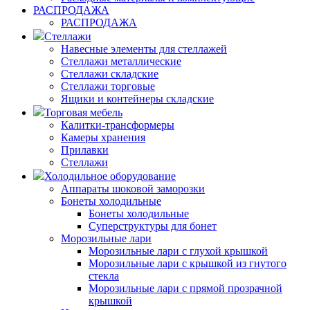
РАСПРОДАЖА
РАСПРОДАЖА
Стеллажи
Навесные элементы для стеллажей
Стеллажи металлические
Стеллажи складские
Стеллажи торговые
Ящики и контейнеры складские
Торговая мебель
Калитки-трансформеры
Камеры хранения
Прилавки
Стеллажи
Холодильное оборудование
Аппараты шоковой заморозки
Бонеты холодильные
Бонеты холодильные
Суперструктуры для бонет
Морозильные лари
Морозильные лари с глухой крышкой
Морозильные лари с крышкой из гнутого
стекла
Морозильные лари с прямой прозрачной
крышкой