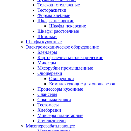
Тележки стеллажные
Тестораскатки
Формы хлебные
Шкафы пекарские
Шкафы пекарские
Шкафы расстоечные
Шпильки
Шкафы кухонные
Электромеханическое оборудование
Блендеры
Картофелечистки электрические
Миксеры
Мясорубки промышленные
Овощерезки
Овощерезки
Комплектующие для овощерезок
Процессоры кухонные
Слайсеры
Соковыжималки
Тестомесы
Хлеборезки
Миксеры планетарные
Измельчители
Мясоперерабатывающее