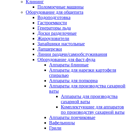
Клининг
Поломоечные машины
Оборудование для общепита
Водоподготовка
Гастроемкости
Генераторы льда
Доски разделочные
Жироуловители
Запайщики настольные
Лапшерезки
Линии раздачи/самообслуживания
Оборудование для фаст-фуда
Аппараты блинные
Аппараты для нарезки картофеля
спиралью
Аппараты для попкорна
Аппараты для производства сахарной
ваты
Аппараты для производства
сахарной ваты
Комплектующие для аппаратов
по производству сахарной ваты
Аппараты пончиковые
Вафельницы
Грили