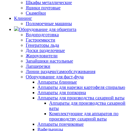
Шкафы металлические
Ящики почтовые
Скамейки
Клининг
Поломоечные машины
Оборудование для общепита
Водоподготовка
Гастроемкости
Генераторы льда
Доски разделочные
Жироуловители
Запайщики настольные
Лапшерезки
Линии раздачи/самообслуживания
Оборудование для фаст-фуда
Аппараты блинные
Аппараты для нарезки картофеля спиралью
Аппараты для попкорна
Аппараты для производства сахарной ваты
Аппараты для производства сахарной
ваты
Комплектующие для аппаратов по
производству сахарной ваты
Аппараты пончиковые
Вафельницы