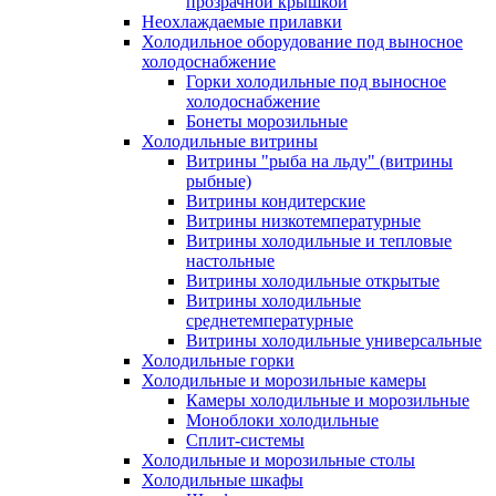
прозрачной крышкой
Неохлаждаемые прилавки
Холодильное оборудование под выносное
холодоснабжение
Горки холодильные под выносное
холодоснабжение
Бонеты морозильные
Холодильные витрины
Витрины "рыба на льду" (витрины
рыбные)
Витрины кондитерские
Витрины низкотемпературные
Витрины холодильные и тепловые
настольные
Витрины холодильные открытые
Витрины холодильные
среднетемпературные
Витрины холодильные универсальные
Холодильные горки
Холодильные и морозильные камеры
Камеры холодильные и морозильные
Моноблоки холодильные
Сплит-системы
Холодильные и морозильные столы
Холодильные шкафы