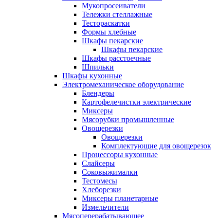
Мукопросеиватели
Тележки стеллажные
Тестораскатки
Формы хлебные
Шкафы пекарские
Шкафы пекарские
Шкафы расстоечные
Шпильки
Шкафы кухонные
Электромеханическое оборудование
Блендеры
Картофелечистки электрические
Миксеры
Мясорубки промышленные
Овощерезки
Овощерезки
Комплектующие для овощерезок
Процессоры кухонные
Слайсеры
Соковыжималки
Тестомесы
Хлеборезки
Миксеры планетарные
Измельчители
Мясоперерабатывающее