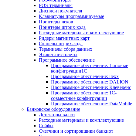
POS-терминалы
Дисплеи покупателя
Клавиатуры программируемые
Принтеры чеков
Принтеры штрих-кода
Расходные материалы и комплектующие
Ридеры магнитных карт
Сканеры штрих-кода
Терминалы сбора данных
Этикет-пистолеты
Программное обеспечение
Программное обеспечение: Типовые
конфигруации1С
Программное обеспечение: ilexx
Программное обеспечение: DALION
Программное обеспечение: Клеверенс
Программное обеспечение: 1С-
совместные конфигруации
Программное обеспечение: DataMobile
Банковское оборудование
Детекторы валют
Расходные материалы и комплектующие
Сейфы
Счетчики и сортировщики банкнот