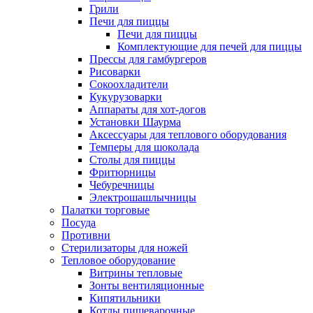
Грили
Печи для пиццы
Печи для пиццы
Комплектующие для печей для пиццы
Прессы для гамбургеров
Рисоварки
Сокоохладители
Кукурузоварки
Аппараты для хот-догов
Установки Шаурма
Аксессуары для теплового оборудования
Темперы для шоколада
Столы для пиццы
Фритюрницы
Чебуречницы
Электрошашлычницы
Палатки торговые
Посуда
Противни
Стерилизаторы для ножей
Тепловое оборудование
Витрины тепловые
Зонты вентиляционные
Кипятильники
Котлы пищеварочные