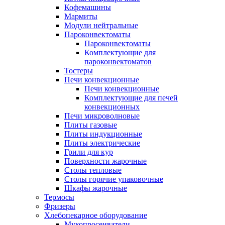
Кофемашины
Мармиты
Модули нейтральные
Пароконвектоматы
Пароконвектоматы
Комплектующие для
пароконвектоматов
Тостеры
Печи конвекционные
Печи конвекционные
Комплектующие для печей
конвекционных
Печи микроволновые
Плиты газовые
Плиты индукционные
Плиты электрические
Грили для кур
Поверхности жарочные
Столы тепловые
Столы горячие упаковочные
Шкафы жарочные
Термосы
Фризеры
Хлебопекарное оборудование
Мукопросеиватели