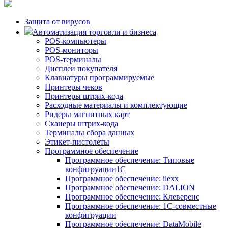
Защита от вирусов
Автоматизация торговли и бизнеса
POS-компьютеры
POS-мониторы
POS-терминалы
Дисплеи покупателя
Клавиатуры программируемые
Принтеры чеков
Принтеры штрих-кода
Расходные материалы и комплектующие
Ридеры магнитных карт
Сканеры штрих-кода
Терминалы сбора данных
Этикет-пистолеты
Программное обеспечение
Программное обеспечение: Типовые
конфигруации1С
Программное обеспечение: ilexx
Программное обеспечение: DALION
Программное обеспечение: Клеверенс
Программное обеспечение: 1С-совместные
конфигруации
Программное обеспечение: DataMobile