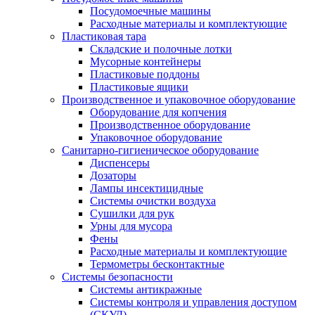
Посудомоечные машины
Расходные материалы и комплектующие
Пластиковая тара
Складские и полочные лотки
Мусорные контейнеры
Пластиковые поддоны
Пластиковые ящики
Производственное и упаковочное оборудование
Оборудование для копчения
Производственное оборудование
Упаковочное оборудование
Санитарно-гигиеническое оборудование
Диспенсеры
Дозаторы
Лампы инсектицидные
Системы очистки воздуха
Сушилки для рук
Урны для мусора
Фены
Расходные материалы и комплектующие
Термометры бесконтактные
Системы безопасности
Системы антикражные
Системы контроля и управления доступом
(СКУД)