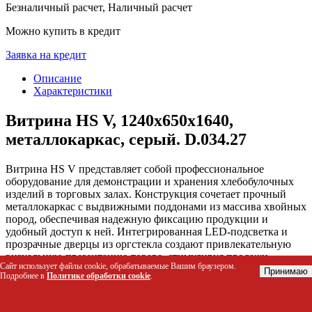
Безналичный расчет, Наличный расчет
Можно купить в кредит
Заявка на кредит
Описание
Характеристики
Витрина HS V, 1240x650x1640,
металлокаркас, серый. D.034.27
Витрина HS V представляет собой профессиональное
оборудование для демонстрации и хранения хлебобулочных
изделий в торговых залах. Конструкция сочетает прочный
металлокаркас с выдвижными поддонами из массива хвойных
пород, обеспечивая надежную фиксацию продукции и
удобный доступ к ней. Интегрированная LED-подсветка и
прозрачные дверцы из оргстекла создают привлекательную
визуальную презентацию товара, стимулируя продажи.
Сайт использует файлы cookie, обрабатываемые Вашим браузером.
Принимаю
Подробнее в
Политике обработки cookie
.
Кому подойдет этот товар
Пекарням и кондитерским цехам для розничной