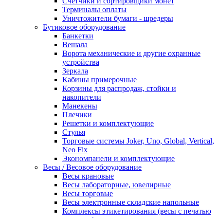
Счетчики и сортировщики монет
Терминалы оплаты
Уничтожители бумаги - шредеры
Бутиковое оборудование
Банкетки
Вешала
Ворота механические и другие охранные
устройства
Зеркала
Кабины примерочные
Корзины для распродаж, стойки и
накопители
Манекены
Плечики
Решетки и комплектующие
Стулья
Торговые системы Joker, Uno, Global, Vertical,
Neo Fix
Экономпанели и комплектующие
Весы / Весовое оборудование
Весы крановые
Весы лабораторные, ювелирные
Весы торговые
Весы электронные складские напольные
Комплексы этикетирования (весы с печатью