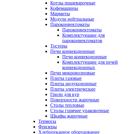
Котлы пищеварочные
Кофемашины
Мармиты
Модули нейтральные
Пароконвектоматы
Пароконвектоматы
Комплектующие для
пароконвектоматов
Тостеры
Печи конвекционные
Печи конвекционные
Комплектующие для печей
конвекционных
Печи микроволновые
Плиты газовые
Плиты индукционные
Плиты электрические
Грили для кур
Поверхности жарочные
Столы тепловые
Столы горячие упаковочные
Шкафы жарочные
Термосы
Фризеры
Хлебопекарное оборудование