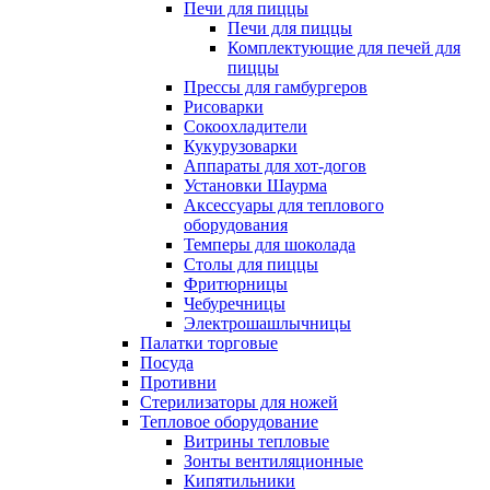
Печи для пиццы
Печи для пиццы
Комплектующие для печей для
пиццы
Прессы для гамбургеров
Рисоварки
Сокоохладители
Кукурузоварки
Аппараты для хот-догов
Установки Шаурма
Аксессуары для теплового
оборудования
Темперы для шоколада
Столы для пиццы
Фритюрницы
Чебуречницы
Электрошашлычницы
Палатки торговые
Посуда
Противни
Стерилизаторы для ножей
Тепловое оборудование
Витрины тепловые
Зонты вентиляционные
Кипятильники