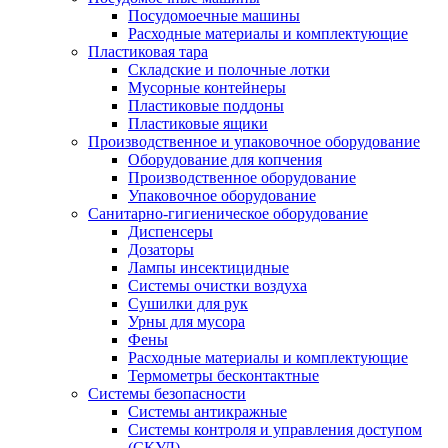
Посудомоечные машины
Расходные материалы и комплектующие
Пластиковая тара
Складские и полочные лотки
Мусорные контейнеры
Пластиковые поддоны
Пластиковые ящики
Производственное и упаковочное оборудование
Оборудование для копчения
Производственное оборудование
Упаковочное оборудование
Санитарно-гигиеническое оборудование
Диспенсеры
Дозаторы
Лампы инсектицидные
Системы очистки воздуха
Сушилки для рук
Урны для мусора
Фены
Расходные материалы и комплектующие
Термометры бесконтактные
Системы безопасности
Системы антикражные
Системы контроля и управления доступом
(СКУД)