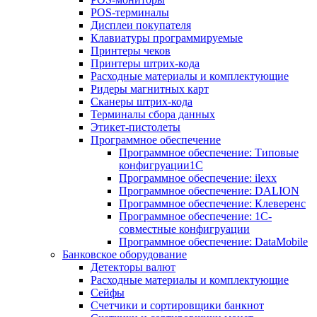
POS-терминалы
Дисплеи покупателя
Клавиатуры программируемые
Принтеры чеков
Принтеры штрих-кода
Расходные материалы и комплектующие
Ридеры магнитных карт
Сканеры штрих-кода
Терминалы сбора данных
Этикет-пистолеты
Программное обеспечение
Программное обеспечение: Типовые
конфигруации1С
Программное обеспечение: ilexx
Программное обеспечение: DALION
Программное обеспечение: Клеверенс
Программное обеспечение: 1С-
совместные конфигруации
Программное обеспечение: DataMobile
Банковское оборудование
Детекторы валют
Расходные материалы и комплектующие
Сейфы
Счетчики и сортировщики банкнот