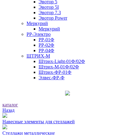
Эвотор 5
Эвотор 5I
Эвотор 7.3
Эвотор Power
Меркурий
Меркурий
РР-Электро
РР-01Ф
РР-02Ф
РР-04Ф
ШТРИХ-М
Штрих-Light-01Ф/02Ф
Штрих-М-01Ф/02Ф
Штрих-ФР-01Ф
Элвес-ФР-Ф
каталог
Назад
Навесные элементы для стеллажей
Стеллажи металлические