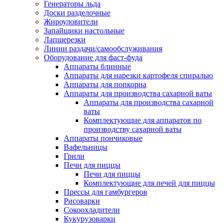
Генераторы льда
Доски разделочные
Жироуловители
Запайщики настольные
Лапшерезки
Линии раздачи/самообслуживания
Оборудование для фаст-фуда
Аппараты блинные
Аппараты для нарезки картофеля спиралью
Аппараты для попкорна
Аппараты для производства сахарной ваты
Аппараты для производства сахарной
ваты
Комплектующие для аппаратов по
производству сахарной ваты
Аппараты пончиковые
Вафельницы
Грили
Печи для пиццы
Печи для пиццы
Комплектующие для печей для пиццы
Прессы для гамбургеров
Рисоварки
Сокоохладители
Кукурузоварки