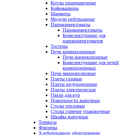
Котлы пищеварочные
Кофемашины
Мармиты
Модули нейтральные
Пароконвектоматы
Пароконвектоматы
Комплектующие для
пароконвектоматов
Тостеры
Печи конвекционные
Печи конвекционные
Комплектующие для печей
конвекционных
Печи микроволновые
Плиты газовые
Плиты индукционные
Плиты электрические
Грили для кур
Поверхности жарочные
Столы тепловые
Столы горячие упаковочные
Шкафы жарочные
Термосы
Фризеры
Хлебопекарное оборудование