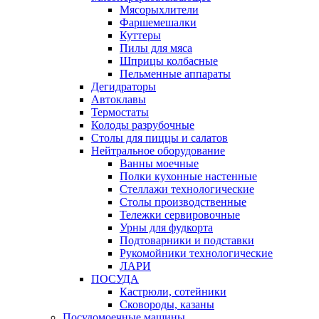
Мясорыхлители
Фаршемешалки
Куттеры
Пилы для мяса
Шприцы колбасные
Пельменные аппараты
Дегидраторы
Автоклавы
Термостаты
Колоды разрубочные
Столы для пиццы и салатов
Нейтральное оборудование
Ванны моечные
Полки кухонные настенные
Стеллажи технологические
Столы производственные
Тележки сервировочные
Урны для фудкорта
Подтоварники и подставки
Рукомойники технологические
ЛАРИ
ПОСУДА
Кастрюли, сотейники
Сковороды, казаны
Посудомоечные машины