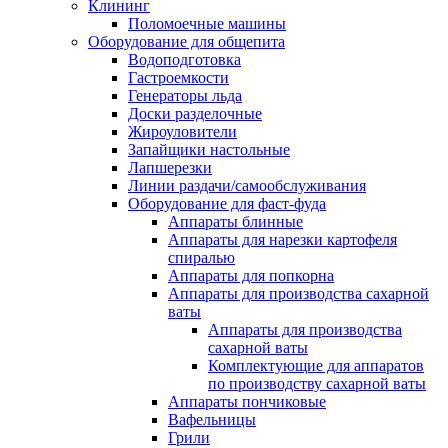
Клининг
Поломоечные машины
Оборудование для общепита
Водоподготовка
Гастроемкости
Генераторы льда
Доски разделочные
Жироуловители
Запайщики настольные
Лапшерезки
Линии раздачи/самообслуживания
Оборудование для фаст-фуда
Аппараты блинные
Аппараты для нарезки картофеля
спиралью
Аппараты для попкорна
Аппараты для производства сахарной
ваты
Аппараты для производства
сахарной ваты
Комплектующие для аппаратов
по производству сахарной ваты
Аппараты пончиковые
Вафельницы
Грили