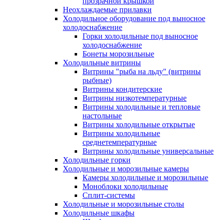
прозрачной крышкой
Неохлаждаемые прилавки
Холодильное оборудование под выносное
холодоснабжение
Горки холодильные под выносное
холодоснабжение
Бонеты морозильные
Холодильные витрины
Витрины "рыба на льду" (витрины
рыбные)
Витрины кондитерские
Витрины низкотемпературные
Витрины холодильные и тепловые
настольные
Витрины холодильные открытые
Витрины холодильные
среднетемпературные
Витрины холодильные универсальные
Холодильные горки
Холодильные и морозильные камеры
Камеры холодильные и морозильные
Моноблоки холодильные
Сплит-системы
Холодильные и морозильные столы
Холодильные шкафы