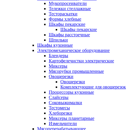
Мукопросеиватели
Тележки стеллажные
Тестораскатки
Формы хлебные
Шкафы пекарские
Шкафы пекарские
Шкафы расстоечные
Шпильки
Шкафы кухонные
Электромеханическое оборудование
Блендеры
Картофелечистки электрические
Миксеры
Мясорубки промышленные
Овощерезки
Овощерезки
Комплектующие для овощерезок
Процессоры кухонные
Слайсеры
Соковыжималки
Тестомесы
Хлеборезки
Миксеры планетарные
Измельчители
Мясоперерабатывающее