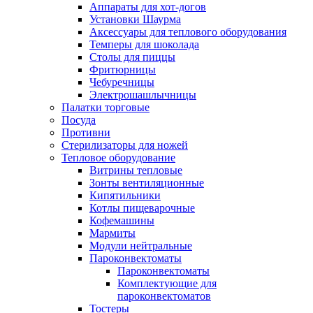
Аппараты для хот-догов
Установки Шаурма
Аксессуары для теплового оборудования
Темперы для шоколада
Столы для пиццы
Фритюрницы
Чебуречницы
Электрошашлычницы
Палатки торговые
Посуда
Противни
Стерилизаторы для ножей
Тепловое оборудование
Витрины тепловые
Зонты вентиляционные
Кипятильники
Котлы пищеварочные
Кофемашины
Мармиты
Модули нейтральные
Пароконвектоматы
Пароконвектоматы
Комплектующие для
пароконвектоматов
Тостеры