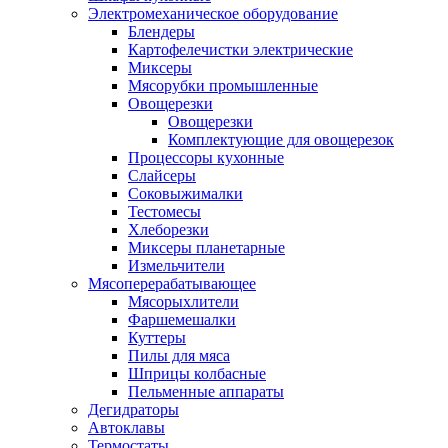
Электромеханическое оборудование
Блендеры
Картофелечистки электрические
Миксеры
Мясорубки промышленные
Овощерезки
Овощерезки
Комплектующие для овощерезок
Процессоры кухонные
Слайсеры
Соковыжималки
Тестомесы
Хлеборезки
Миксеры планетарные
Измельчители
Мясоперерабатывающее
Мясорыхлители
Фаршемешалки
Куттеры
Пилы для мяса
Шприцы колбасные
Пельменные аппараты
Дегидраторы
Автоклавы
Термостаты