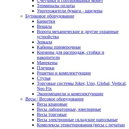
Счетчики и сортировщики монет
Терминалы оплаты
Уничтожители бумаги - шредеры
Бутиковое оборудование
Банкетки
Вешала
Ворота механические и другие охранные
устройства
Зеркала
Кабины примерочные
Корзины для распродаж, стойки и
накопители
Манекены
Плечики
Решетки и комплектующие
Стулья
Торговые системы Joker, Uno, Global, Vertical,
Neo Fix
Экономпанели и комплектующие
Весы / Весовое оборудование
Весы крановые
Весы лабораторные, ювелирные
Весы торговые
Весы электронные складские напольные
Комплексы этикетирования (весы с печатью