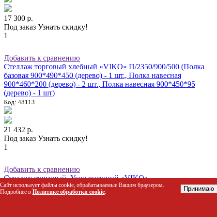
17 300 р.
Под заказ
Узнать скидку!
1
Добавить к сравнению
Стеллаж торговый хлебный «VIKO» П/2350/900/500 (Полка
базовая 900*490*450 (дерево) - 1 шт., Полка навесная
900*460*200 (дерево) - 2 шт., Полка навесная 900*450*95
(дерево) - 1 шт)
Код: 48113
21 432 р.
Под заказ
Узнать скидку!
1
Добавить к сравнению
Стеллаж торговый. Угол внешний «VIKO»
Сайт использует файлы cookie, обрабатываемые Вашим браузером.
Увнеш/1450/900/400*1_300*2
Принимаю
Подробнее в
Политике обработки cookie
.
Код: 28153