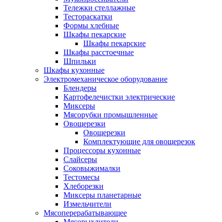
Тележки стеллажные
Тестораскатки
Формы хлебные
Шкафы пекарские
Шкафы пекарские
Шкафы расстоечные
Шпильки
Шкафы кухонные
Электромеханическое оборудование
Блендеры
Картофелечистки электрические
Миксеры
Мясорубки промышленные
Овощерезки
Овощерезки
Комплектующие для овощерезок
Процессоры кухонные
Слайсеры
Соковыжималки
Тестомесы
Хлеборезки
Миксеры планетарные
Измельчители
Мясоперерабатывающее
Мясорыхлители