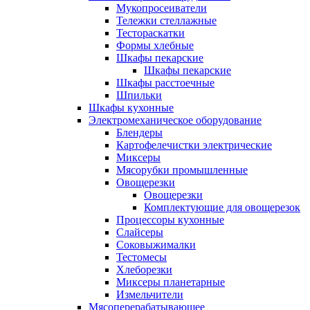
Мукопросеиватели
Тележки стеллажные
Тестораскатки
Формы хлебные
Шкафы пекарские
Шкафы пекарские
Шкафы расстоечные
Шпильки
Шкафы кухонные
Электромеханическое оборудование
Блендеры
Картофелечистки электрические
Миксеры
Мясорубки промышленные
Овощерезки
Овощерезки
Комплектующие для овощерезок
Процессоры кухонные
Слайсеры
Соковыжималки
Тестомесы
Хлеборезки
Миксеры планетарные
Измельчители
Мясоперерабатывающее