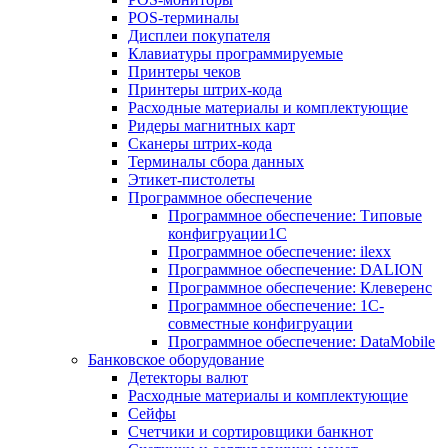
POS-терминалы
Дисплеи покупателя
Клавиатуры программируемые
Принтеры чеков
Принтеры штрих-кода
Расходные материалы и комплектующие
Ридеры магнитных карт
Сканеры штрих-кода
Терминалы сбора данных
Этикет-пистолеты
Программное обеспечение
Программное обеспечение: Типовые
конфигруации1С
Программное обеспечение: ilexx
Программное обеспечение: DALION
Программное обеспечение: Клеверенс
Программное обеспечение: 1С-
совместные конфигруации
Программное обеспечение: DataMobile
Банковское оборудование
Детекторы валют
Расходные материалы и комплектующие
Сейфы
Счетчики и сортировщики банкнот