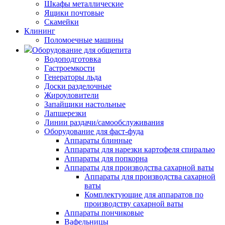
Шкафы металлические
Ящики почтовые
Скамейки
Клининг
Поломоечные машины
Оборудование для общепита
Водоподготовка
Гастроемкости
Генераторы льда
Доски разделочные
Жироуловители
Запайщики настольные
Лапшерезки
Линии раздачи/самообслуживания
Оборудование для фаст-фуда
Аппараты блинные
Аппараты для нарезки картофеля спиралью
Аппараты для попкорна
Аппараты для производства сахарной ваты
Аппараты для производства сахарной
ваты
Комплектующие для аппаратов по
производству сахарной ваты
Аппараты пончиковые
Вафельницы