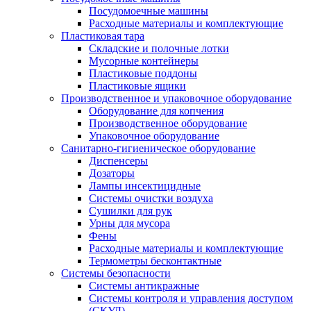
Посудомоечные машины
Расходные материалы и комплектующие
Пластиковая тара
Складские и полочные лотки
Мусорные контейнеры
Пластиковые поддоны
Пластиковые ящики
Производственное и упаковочное оборудование
Оборудование для копчения
Производственное оборудование
Упаковочное оборудование
Санитарно-гигиеническое оборудование
Диспенсеры
Дозаторы
Лампы инсектицидные
Системы очистки воздуха
Сушилки для рук
Урны для мусора
Фены
Расходные материалы и комплектующие
Термометры бесконтактные
Системы безопасности
Системы антикражные
Системы контроля и управления доступом
(СКУД)