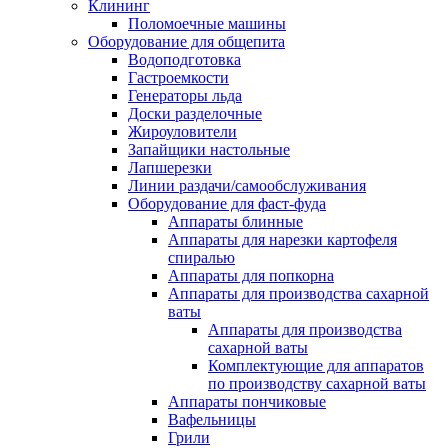
Клининг
Поломоечные машины
Оборудование для общепита
Водоподготовка
Гастроемкости
Генераторы льда
Доски разделочные
Жироуловители
Запайщики настольные
Лапшерезки
Линии раздачи/самообслуживания
Оборудование для фаст-фуда
Аппараты блинные
Аппараты для нарезки картофеля
спиралью
Аппараты для попкорна
Аппараты для производства сахарной
ваты
Аппараты для производства
сахарной ваты
Комплектующие для аппаратов
по производству сахарной ваты
Аппараты пончиковые
Вафельницы
Грили