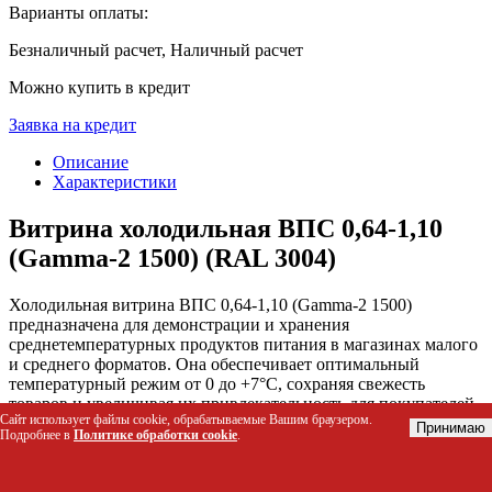
Варианты оплаты:
Безналичный расчет, Наличный расчет
Можно купить в кредит
Заявка на кредит
Описание
Характеристики
Витрина холодильная ВПС 0,64-1,10
(Gamma-2 1500) (RAL 3004)
Холодильная витрина ВПС 0,64-1,10 (Gamma-2 1500)
предназначена для демонстрации и хранения
среднетемпературных продуктов питания в магазинах малого
и среднего форматов. Она обеспечивает оптимальный
температурный режим от 0 до +7°C, сохраняя свежесть
товаров и увеличивая их привлекательность для покупателей
Сайт использует файлы cookie, обрабатываемые Вашим браузером.
за счет качественной подсветки и удобного доступа.
Принимаю
Подробнее в
Политике обработки cookie
.
Кому подойдет этот товар