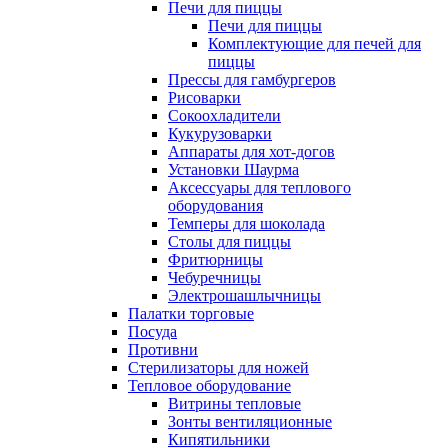
Печи для пиццы
Печи для пиццы
Комплектующие для печей для
пиццы
Прессы для гамбургеров
Рисоварки
Сокоохладители
Кукурузоварки
Аппараты для хот-догов
Установки Шаурма
Аксессуары для теплового
оборудования
Темперы для шоколада
Столы для пиццы
Фритюрницы
Чебуречницы
Электрошашлычницы
Палатки торговые
Посуда
Противни
Стерилизаторы для ножей
Тепловое оборудование
Витрины тепловые
Зонты вентиляционные
Кипятильники