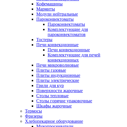
Кофемашины
Мармиты
Модули нейтральные
Пароконвектоматы
Пароконвектоматы
Комплектующие для
пароконвектоматов
Тостеры
Печи конвекционные
Печи конвекционные
Комплектующие для печей
конвекционных
Печи микроволновые
Плиты газовые
Плиты индукционные
Плиты электрические
Грили для кур
Поверхности жарочные
Столы тепловые
Столы горячие упаковочные
Шкафы жарочные
Термосы
Фризеры
Хлебопекарное оборудование
Мукопросеиватели