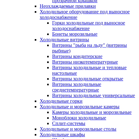
прозрачной крышкой
Неохлаждаемые прилавки
Холодильное оборудование под выносное
холодоснабжение
Горки холодильные под выносное
холодоснабжение
Бонеты морозильные
Холодильные витрины
Витрины "рыба на льду" (витрины
рыбные)
Витрины кондитерские
Витрины низкотемпературные
Витрины холодильные и тепловые
настольные
Витрины холодильные открытые
Витрины холодильные
среднетемпературные
Витрины холодильные универсальные
Холодильные горки
Холодильные и морозильные камеры
Камеры холодильные и морозильные
Моноблоки холодильные
Сплит-системы
Холодильные и морозильные столы
Холодильные шкафы