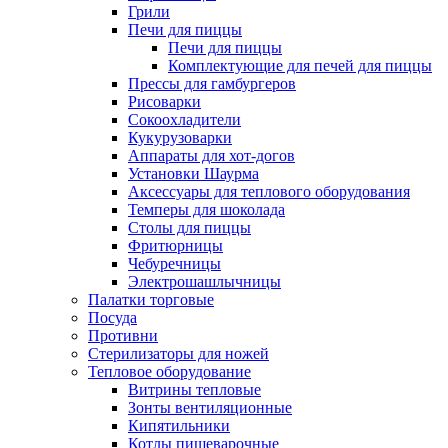
Грили
Печи для пиццы
Печи для пиццы
Комплектующие для печей для пиццы
Прессы для гамбургеров
Рисоварки
Сокоохладители
Кукурузоварки
Аппараты для хот-догов
Установки Шаурма
Аксессуары для теплового оборудования
Темперы для шоколада
Столы для пиццы
Фритюрницы
Чебуречницы
Электрошашлычницы
Палатки торговые
Посуда
Противни
Стерилизаторы для ножей
Тепловое оборудование
Витрины тепловые
Зонты вентиляционные
Кипятильники
Котлы пищеварочные