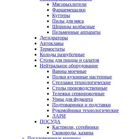
Мясорыхлители
Фаршемешалки
Куттеры
Пилы для мяса
Шприцы колбасные
Пельменные аппараты
Дегидраторы
Автоклавы
Термостаты
Колоды разрубочные
Столы для пиццы и салатов
Нейтральное оборудование
Ванны моечные
Полки кухонные настенные
Стеллажи технологические
Столы производственные
Тележки сервировочные
Урны для фудкорта
Подтоварники и подставки
Рукомойники технологические
ЛАРИ
ПОСУДА
Кастрюли, сотейники
Сковороды, казаны
Посудомоечные машины