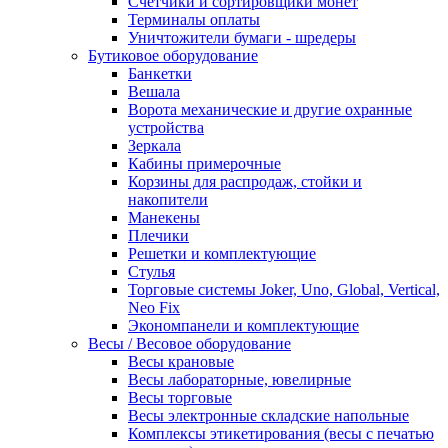
Счетчики и сортировщики монет
Терминалы оплаты
Уничтожители бумаги - шредеры
Бутиковое оборудование
Банкетки
Вешала
Ворота механические и другие охранные
устройства
Зеркала
Кабины примерочные
Корзины для распродаж, стойки и
накопители
Манекены
Плечики
Решетки и комплектующие
Стулья
Торговые системы Joker, Uno, Global, Vertical,
Neo Fix
Экономпанели и комплектующие
Весы / Весовое оборудование
Весы крановые
Весы лабораторные, ювелирные
Весы торговые
Весы электронные складские напольные
Комплексы этикетирования (весы с печатью