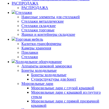
РАСПРОДАЖА
РАСПРОДАЖА
Стеллажи
Навесные элементы для стеллажей
Стеллажи металлические
Стеллажи складские
Стеллажи торговые
Ящики и контейнеры складские
Торговая мебель
Калитки-трансформеры
Камеры хранения
Прилавки
Стеллажи
Холодильное оборудование
Аппараты шоковой заморозки
Бонеты холодильные
Бонеты холодильные
Суперструктуры для бонет
Морозильные лари
Морозильные лари с глухой крышкой
Морозильные лари с крышкой из гнутого
стекла
Морозильные лари с прямой прозрачной
крышкой