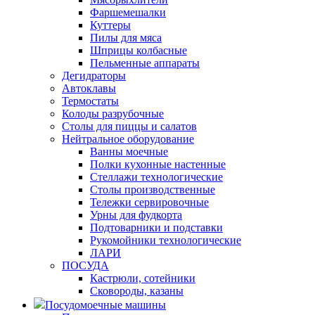
Фаршемешалки
Куттеры
Пилы для мяса
Шприцы колбасные
Пельменные аппараты
Дегидраторы
Автоклавы
Термостаты
Колоды разрубочные
Столы для пиццы и салатов
Нейтральное оборудование
Ванны моечные
Полки кухонные настенные
Стеллажи технологические
Столы производственные
Тележки сервировочные
Урны для фудкорта
Подтоварники и подставки
Рукомойники технологические
ЛАРИ
ПОСУДА
Кастрюли, сотейники
Сковороды, казаны
Посудомоечные машины