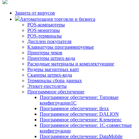
Защита от вирусов
Автоматизация торговли и бизнеса
POS-компьютеры
POS-мониторы
POS-терминалы
Дисплеи покупателя
Клавиатуры программируемые
Принтеры чеков
Принтеры штрих-кода
Расходные материалы и комплектующие
Ридеры магнитных карт
Сканеры штрих-кода
Терминалы сбора данных
Этикет-пистолеты
Программное обеспечение
Программное обеспечение: Типовые
конфигруации1С
Программное обеспечение: ilexx
Программное обеспечение: DALION
Программное обеспечение: Клеверенс
Программное обеспечение: 1С-совместные
конфигруации
Программное обеспечение: DataMobile