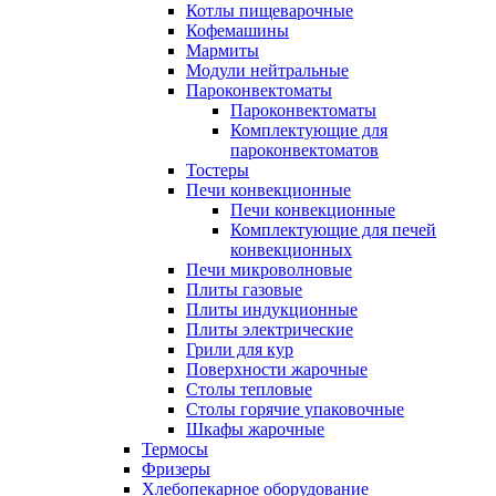
Котлы пищеварочные
Кофемашины
Мармиты
Модули нейтральные
Пароконвектоматы
Пароконвектоматы
Комплектующие для
пароконвектоматов
Тостеры
Печи конвекционные
Печи конвекционные
Комплектующие для печей
конвекционных
Печи микроволновые
Плиты газовые
Плиты индукционные
Плиты электрические
Грили для кур
Поверхности жарочные
Столы тепловые
Столы горячие упаковочные
Шкафы жарочные
Термосы
Фризеры
Хлебопекарное оборудование