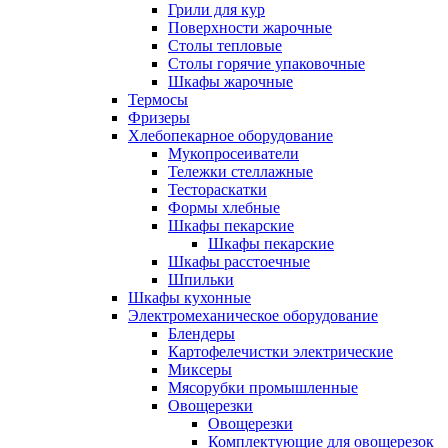
Грили для кур
Поверхности жарочные
Столы тепловые
Столы горячие упаковочные
Шкафы жарочные
Термосы
Фризеры
Хлебопекарное оборудование
Мукопросеиватели
Тележки стеллажные
Тестораскатки
Формы хлебные
Шкафы пекарские
Шкафы пекарские
Шкафы расстоечные
Шпильки
Шкафы кухонные
Электромеханическое оборудование
Блендеры
Картофелечистки электрические
Миксеры
Мясорубки промышленные
Овощерезки
Овощерезки
Комплектующие для овощерезок