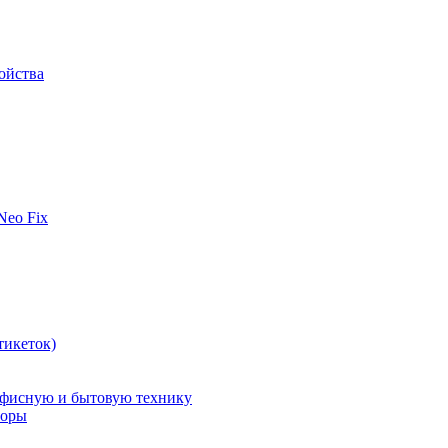
ойства
 Neo Fix
тикеток)
офисную и бытовую технику
поры