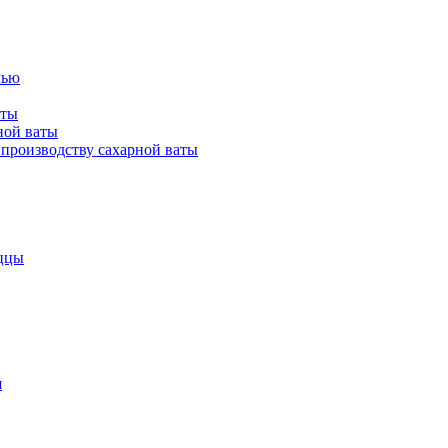
лью
аты
ной ваты
производству сахарной ваты
ццы
я