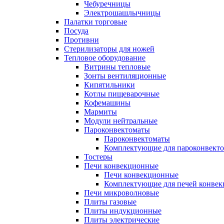
Чебуречницы
Электрошашлычницы
Палатки торговые
Посуда
Противни
Стерилизаторы для ножей
Тепловое оборудование
Витрины тепловые
Зонты вентиляционные
Кипятильники
Котлы пищеварочные
Кофемашины
Мармиты
Модули нейтральные
Пароконвектоматы
Пароконвектоматы
Комплектующие для пароконвекто
Тостеры
Печи конвекционные
Печи конвекционные
Комплектующие для печей конве
Печи микроволновые
Плиты газовые
Плиты индукционные
Плиты электрические