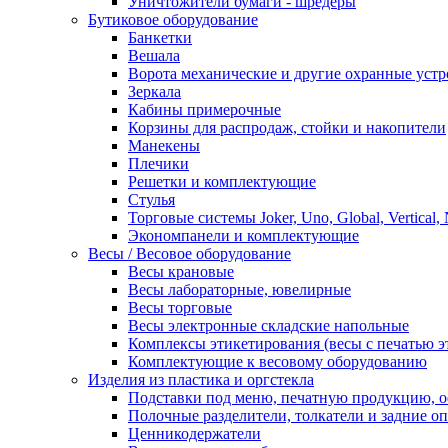
Уничтожители бумаги - шредеры
Бутиковое оборудование
Банкетки
Вешала
Ворота механические и другие охранные устр
Зеркала
Кабины примерочные
Корзины для распродаж, стойки и накопители
Манекены
Плечики
Решетки и комплектующие
Стулья
Торговые системы Joker, Uno, Global, Vertical,
Экономпанели и комплектующие
Весы / Весовое оборудование
Весы крановые
Весы лабораторные, ювелирные
Весы торговые
Весы электронные складские напольные
Комплексы этикетирования (весы с печатью э
Комплектующие к весовому оборудованию
Изделия из пластика и оргстекла
Подставки под меню, печатную продукцию, 
Полочные разделители, толкатели и задние о
Ценникодержатели