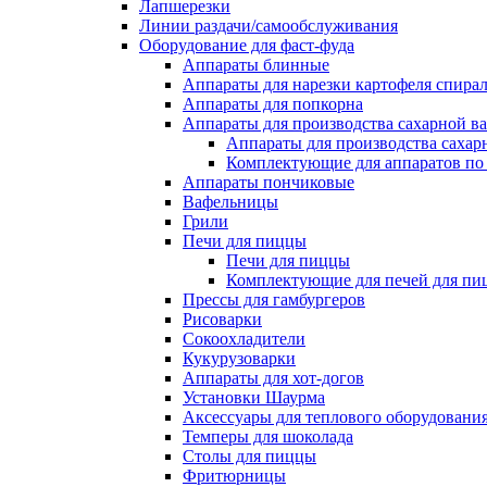
Лапшерезки
Линии раздачи/самообслуживания
Оборудование для фаст-фуда
Аппараты блинные
Аппараты для нарезки картофеля спира
Аппараты для попкорна
Аппараты для производства сахарной в
Аппараты для производства сахар
Комплектующие для аппаратов по 
Аппараты пончиковые
Вафельницы
Грили
Печи для пиццы
Печи для пиццы
Комплектующие для печей для пи
Прессы для гамбургеров
Рисоварки
Сокоохладители
Кукурузоварки
Аппараты для хот-догов
Установки Шаурма
Аксессуары для теплового оборудовани
Темперы для шоколада
Столы для пиццы
Фритюрницы