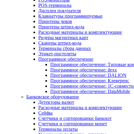
POS-терминалы
Дисплеи покупателя
Клавиатуры программируемые
Принтеры чеков
Принтеры штрих-кода
Расходные материалы и комплектующие
Ридеры магнитных карт
Сканеры штрих-кода
Терминалы сбора данных
Этикет-пистолеты
Программное обеспечение
Программное обеспечение: Типовые к
Программное обеспечение: ilexx
Программное обеспечение: DALION
Программное обеспечение: Клеверенс
Программное обеспечение: 1С-совмест
Программное обеспечение: DataMobile
Банковское оборудование
Детекторы валют
Расходные материалы и комплектующие
Сейфы
Счетчики и сортировщики банкнот
Счетчики и сортировщики монет
Терминалы оплаты