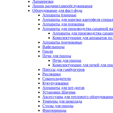
Лапшерезки
Линии раздачи/самообслуживания
Оборудование для фаст-фуда
Аппараты блинные
Аппараты для нарезки картофеля спира
Аппараты для попкорна
Аппараты для производства сахарной в
Аппараты для производства сахар
Комплектующие для аппаратов по 
Аппараты пончиковые
Вафельницы
Грили
Печи для пиццы
Печи для пиццы
Комплектующие для печей для пи
Прессы для гамбургеров
Рисоварки
Сокоохладители
Кукурузоварки
Аппараты для хот-догов
Установки Шаурма
Аксессуары для теплового оборудовани
Темперы для шоколада
Столы для пиццы
Фритюрницы