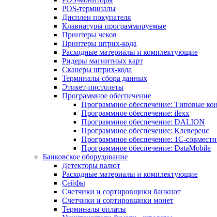
POS-терминалы
Дисплеи покупателя
Клавиатуры программируемые
Принтеры чеков
Принтеры штрих-кода
Расходные материалы и комплектующие
Ридеры магнитных карт
Сканеры штрих-кода
Терминалы сбора данных
Этикет-пистолеты
Программное обеспечение
Программное обеспечение: Типовые к
Программное обеспечение: ilexx
Программное обеспечение: DALION
Программное обеспечение: Клеверенс
Программное обеспечение: 1С-совмест
Программное обеспечение: DataMobile
Банковское оборудование
Детекторы валют
Расходные материалы и комплектующие
Сейфы
Счетчики и сортировщики банкнот
Счетчики и сортировщики монет
Терминалы оплаты