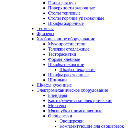
Грили для кур
Поверхности жарочные
Столы тепловые
Столы горячие упаковочные
Шкафы жарочные
Термосы
Фризеры
Хлебопекарное оборудование
Мукопросеиватели
Тележки стеллажные
Тестораскатки
Формы хлебные
Шкафы пекарские
Шкафы пекарские
Шкафы расстоечные
Шпильки
Шкафы кухонные
Электромеханическое оборудование
Блендеры
Картофелечистки электрические
Миксеры
Мясорубки промышленные
Овощерезки
Овощерезки
Комплектующие для овощерезок