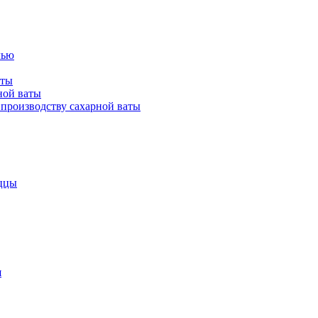
лью
аты
ной ваты
производству сахарной ваты
ццы
я