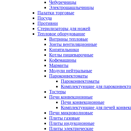
Чебуречницы
Электрошашлычницы
Палатки торговые
Посуда
Противни
Стерилизаторы для ножей
Тепловое оборудование
Витрины тепловые
Зонты вентиляционные
Кипятильники
Котлы пищеварочные
Кофемашины
Мармиты
Модули нейтральные
Пароконвектоматы
Пароконвектоматы
Комплектующие для пароконвекто
Тостеры
Печи конвекционные
Печи конвекционные
Комплектующие для печей конве
Печи микроволновые
Плиты газовые
Плиты индукционные
Плиты электрические