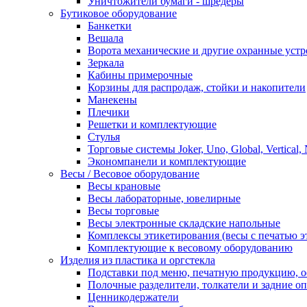
Уничтожители бумаги - шредеры
Бутиковое оборудование
Банкетки
Вешала
Ворота механические и другие охранные устр
Зеркала
Кабины примерочные
Корзины для распродаж, стойки и накопители
Манекены
Плечики
Решетки и комплектующие
Стулья
Торговые системы Joker, Uno, Global, Vertical,
Экономпанели и комплектующие
Весы / Весовое оборудование
Весы крановые
Весы лабораторные, ювелирные
Весы торговые
Весы электронные складские напольные
Комплексы этикетирования (весы с печатью э
Комплектующие к весовому оборудованию
Изделия из пластика и оргстекла
Подставки под меню, печатную продукцию, 
Полочные разделители, толкатели и задние о
Ценникодержатели