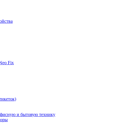
ойства
 Neo Fix
тикеток)
офисную и бытовую технику
поры