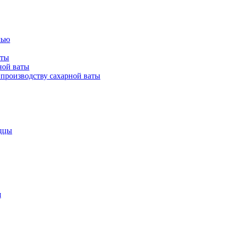
лью
аты
ной ваты
производству сахарной ваты
ццы
я