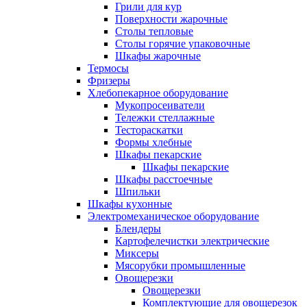
Грили для кур
Поверхности жарочные
Столы тепловые
Столы горячие упаковочные
Шкафы жарочные
Термосы
Фризеры
Хлебопекарное оборудование
Мукопросеиватели
Тележки стеллажные
Тестораскатки
Формы хлебные
Шкафы пекарские
Шкафы пекарские
Шкафы расстоечные
Шпильки
Шкафы кухонные
Электромеханическое оборудование
Блендеры
Картофелечистки электрические
Миксеры
Мясорубки промышленные
Овощерезки
Овощерезки
Комплектующие для овощерезок