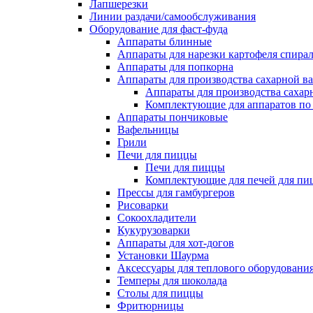
Лапшерезки
Линии раздачи/самообслуживания
Оборудование для фаст-фуда
Аппараты блинные
Аппараты для нарезки картофеля спира
Аппараты для попкорна
Аппараты для производства сахарной в
Аппараты для производства сахар
Комплектующие для аппаратов по 
Аппараты пончиковые
Вафельницы
Грили
Печи для пиццы
Печи для пиццы
Комплектующие для печей для пи
Прессы для гамбургеров
Рисоварки
Сокоохладители
Кукурузоварки
Аппараты для хот-догов
Установки Шаурма
Аксессуары для теплового оборудовани
Темперы для шоколада
Столы для пиццы
Фритюрницы