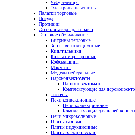
Чебуречницы
Электрошашлычницы
Палатки торговые
Посуда
Противни
Стерилизаторы для ножей
Тепловое оборудование
Витрины тепловые
Зонты вентиляционные
Кипятильники
Котлы пищеварочные
Кофемашины
Мармиты
Модули нейтральные
Пароконвектоматы
Пароконвектоматы
Комплектующие для пароконвекто
Тостеры
Печи конвекционные
Печи конвекционные
Комплектующие для печей конве
Печи микроволновые
Плиты газовые
Плиты индукционные
Плиты электрические