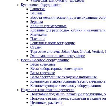
Уничтожители бумаги - шредеры
Бутиковое оборудование
Банкетки
Вешала
Ворота механические и другие охранные устр
Зеркала
Кабины примерочные
Корзины для распродаж, стойки и накопители
Манекены
Плечики
Решетки и комплектующие
Стулья
Торговые системы Joker, Uno, Global, Vertical,
Экономпанели и комплектующие
Весы / Весовое оборудование
Весы крановые
Весы лабораторные, ювелирные
Весы торговые
Весы электронные складские напольные
Комплексы этикетирования (весы с печатью э
Комплектующие к весовому оборудованию
Изделия из пластика и оргстекла
Подставки под меню, печатную продукцию, 
Полочные разделители, толкатели и задние о
Ценникодержатели