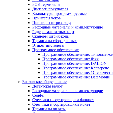
POS-терминалы
Дисплеи покупателя
Клавиатуры программируемые
Принтеры чеков
Принтеры штрих-кода
Расходные материалы и комплектующие
Ридеры магнитных карт
Сканеры штрих-кода
Терминалы сбора данных
Этикет-пистолеты
Программное обеспечение
Программное обеспечение: Типовые к
Программное обеспечение: ilexx
Программное обеспечение: DALION
Программное обеспечение: Клеверенс
Программное обеспечение: 1С-совмест
Программное обеспечение: DataMobile
Банковское оборудование
Детекторы валют
Расходные материалы и комплектующие
Сейфы
Счетчики и сортировщики банкнот
Счетчики и сортировщики монет
Терминалы оплаты