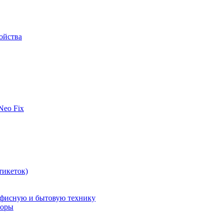
ойства
 Neo Fix
тикеток)
офисную и бытовую технику
поры