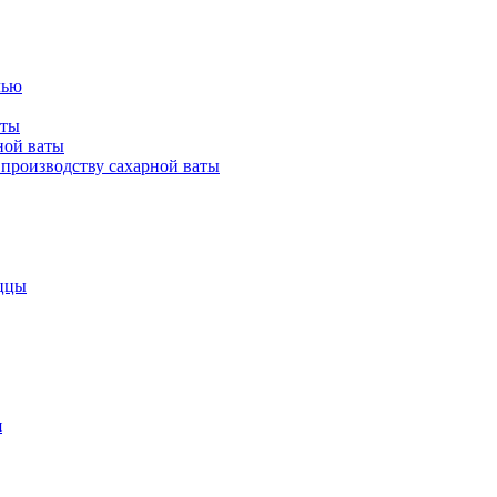
лью
аты
ной ваты
производству сахарной ваты
ццы
я