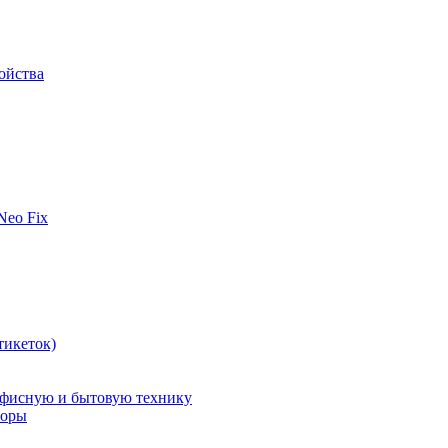
ойства
 Neo Fix
тикеток)
офисную и бытовую технику
поры