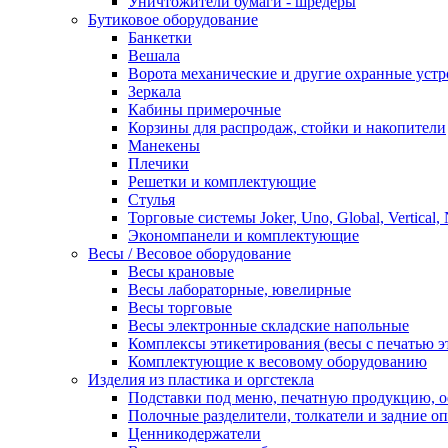
Уничтожители бумаги - шредеры
Бутиковое оборудование
Банкетки
Вешала
Ворота механические и другие охранные устр
Зеркала
Кабины примерочные
Корзины для распродаж, стойки и накопители
Манекены
Плечики
Решетки и комплектующие
Стулья
Торговые системы Joker, Uno, Global, Vertical,
Экономпанели и комплектующие
Весы / Весовое оборудование
Весы крановые
Весы лабораторные, ювелирные
Весы торговые
Весы электронные складские напольные
Комплексы этикетирования (весы с печатью э
Комплектующие к весовому оборудованию
Изделия из пластика и оргстекла
Подставки под меню, печатную продукцию, 
Полочные разделители, толкатели и задние о
Ценникодержатели