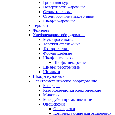
Грили для кур
Поверхности жарочные
Столы тепловые
Столы горячие упаковочные
Шкафы жарочные
Термосы
Фризеры
Хлебопекарное оборудование
Мукопросеиватели
Тележки стеллажные
Тестораскатки
Формы хлебные
Шкафы пекарские
Шкафы пекарские
Шкафы расстоечные
Шпильки
Шкафы кухонные
Электромеханическое оборудование
Блендеры
Картофелечистки электрические
Миксеры
Мясорубки промышленные
Овощерезки
Овощерезки
Комплектующие для овощерезок