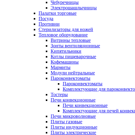
Чебуречницы
Электрошашлычницы
Палатки торговые
Посуда
Противни
Стерилизаторы для ножей
Тепловое оборудование
Витрины тепловые
Зонты вентиляционные
Кипятильники
Котлы пищеварочные
Кофемашины
Мармиты
Модули нейтральные
Пароконвектоматы
Пароконвектоматы
Комплектующие для пароконвекто
Тостеры
Печи конвекционные
Печи конвекционные
Комплектующие для печей конве
Печи микроволновые
Плиты газовые
Плиты индукционные
Плиты электрические