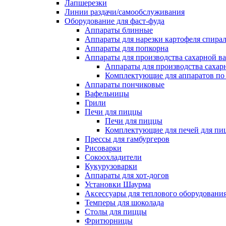
Лапшерезки
Линии раздачи/самообслуживания
Оборудование для фаст-фуда
Аппараты блинные
Аппараты для нарезки картофеля спира
Аппараты для попкорна
Аппараты для производства сахарной в
Аппараты для производства сахар
Комплектующие для аппаратов по 
Аппараты пончиковые
Вафельницы
Грили
Печи для пиццы
Печи для пиццы
Комплектующие для печей для пи
Прессы для гамбургеров
Рисоварки
Сокоохладители
Кукурузоварки
Аппараты для хот-догов
Установки Шаурма
Аксессуары для теплового оборудовани
Темперы для шоколада
Столы для пиццы
Фритюрницы