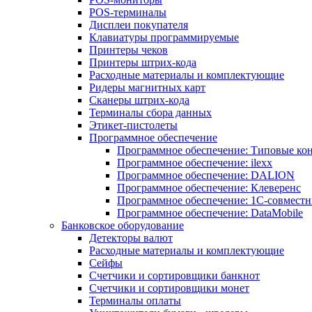
POS-терминалы
Дисплеи покупателя
Клавиатуры программируемые
Принтеры чеков
Принтеры штрих-кода
Расходные материалы и комплектующие
Ридеры магнитных карт
Сканеры штрих-кода
Терминалы сбора данных
Этикет-пистолеты
Программное обеспечение
Программное обеспечение: Типовые к
Программное обеспечение: ilexx
Программное обеспечение: DALION
Программное обеспечение: Клеверенс
Программное обеспечение: 1С-совмест
Программное обеспечение: DataMobile
Банковское оборудование
Детекторы валют
Расходные материалы и комплектующие
Сейфы
Счетчики и сортировщики банкнот
Счетчики и сортировщики монет
Терминалы оплаты