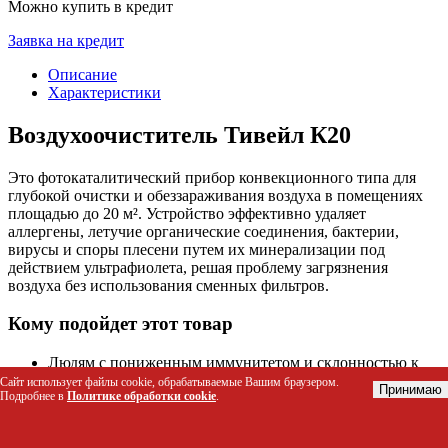
Можно купить в кредит
Заявка на кредит
Описание
Характеристики
Воздухоочиститель Тивейл К20
Это фотокаталитический прибор конвекционного типа для
глубокой очистки и обеззараживания воздуха в помещениях
площадью до 20 м². Устройство эффективно удаляет
аллергены, летучие органические соединения, бактерии,
вирусы и споры плесени путем их минерализации под
действием ультрафиолета, решая проблему загрязнения
воздуха без использования сменных фильтров.
Кому подойдет этот товар
Людям с пониженным иммунитетом и склонностью к
частым простудам
Сайт использует файлы cookie, обрабатываемые Вашим браузером.
Принимаю
Подробнее в
Политике обработки cookie
.
Аллергикам и астматикам, чувствительным к пыльце,
шерсти животных и бытовой пыли
Семьям с маленькими детьми для создания безопасной