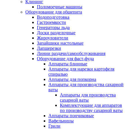
Клининг
Поломоечные машины
Оборудование для общепита
Водоподготовка
Гастроемкости
Генераторы льда
Доски разделочные
Жироуловители
Запайщики настольные
Лапшерезки
Линии раздачи/самообслуживания
Оборудование для фаст-фуда
Аппараты блинные
Аппараты для нарезки картофеля
спиралью
Аппараты для попкорна
Аппараты для производства сахарной
ваты
Аппараты для производства
сахарной ваты
Комплектующие для аппаратов
по производству сахарной ваты
Аппараты пончиковые
Вафельницы
Грили