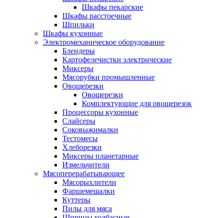
Шкафы пекарские
Шкафы расстоечные
Шпильки
Шкафы кухонные
Электромеханическое оборудование
Блендеры
Картофелечистки электрические
Миксеры
Мясорубки промышленные
Овощерезки
Овощерезки
Комплектующие для овощерезок
Процессоры кухонные
Слайсеры
Соковыжималки
Тестомесы
Хлеборезки
Миксеры планетарные
Измельчители
Мясоперерабатывающее
Мясорыхлители
Фаршемешалки
Куттеры
Пилы для мяса
Шприцы колбасные