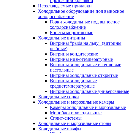
прозрачной крышкой
Неохлаждаемые прилавки
Холодильное оборудование под выносное
холодоснабжение
Горки холодильные под выносное
холодоснабжение
Бонеты морозильные
Холодильные витрины
Витрины "рыба на льду" (витрины
рыбные)
Витрины кондитерские
Витрины низкотемпературные
Витрины холодильные и тепловые
настольные
Витрины холодильные открытые
Витрины холодильные
среднетемпературные
Витрины холодильные универсальные
Холодильные горки
Холодильные и морозильные камеры
Камеры холодильные и морозильные
Моноблоки холодильные
Сплит-системы
Холодильные и морозильные столы
Холодильные шкафы