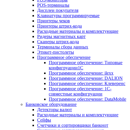
POS-терминалы
Дисплеи покупателя
Клавиатуры программируемые
Принтеры чеков
Принтеры штрих-кода
Расходные материалы и комплектующие
Ридеры магнитных карт
Сканеры штрих-кода
Терминалы сбора данных
Этикет-пистолеты
Программное обеспечение
Программное обеспечение: Типовые
конфигруации1С
Программное обеспечение: ilexx
Программное обеспечение: DALION
Программное обеспечение: Клеверенс
Программное обеспечение: 1С-
совместные конфигруации
Программное обеспечение: DataMobile
Банковское оборудование
Детекторы валют
Расходные материалы и комплектующие
Сейфы
Счетчики и сортировщики банкнот