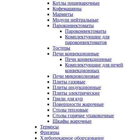
Котлы пищеварочные
Кофемашины
Мармиты
Модули нейтральные
Пароконвектоматы
Пароконвектоматы
Комплектующие для
пароконвектоматов
Тостеры
Печи конвекционные
Печи конвекционные
Комплектующие для печей
конвекционных
Печи микроволновые
Плиты газовые
Плиты индукционные
Плиты электрические
Грили для кур
Поверхности жарочные
Столы тепловые
Столы горячие упаковочные
Шкафы жарочные
Термосы
Фризеры
Хлебопекарное оборудование