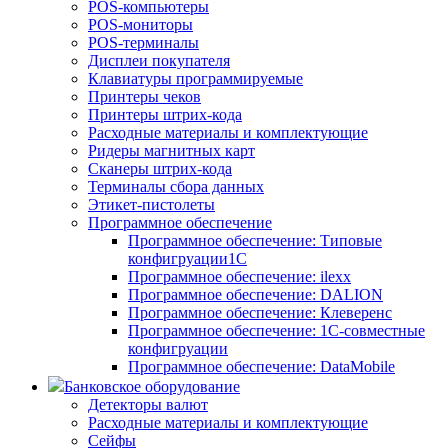
POS-компьютеры
POS-мониторы
POS-терминалы
Дисплеи покупателя
Клавиатуры программируемые
Принтеры чеков
Принтеры штрих-кода
Расходные материалы и комплектующие
Ридеры магнитных карт
Сканеры штрих-кода
Терминалы сбора данных
Этикет-пистолеты
Программное обеспечение
Программное обеспечение: Типовые
конфигруации1С
Программное обеспечение: ilexx
Программное обеспечение: DALION
Программное обеспечение: Клеверенс
Программное обеспечение: 1С-совместные
конфигруации
Программное обеспечение: DataMobile
Банковское оборудование
Детекторы валют
Расходные материалы и комплектующие
Сейфы