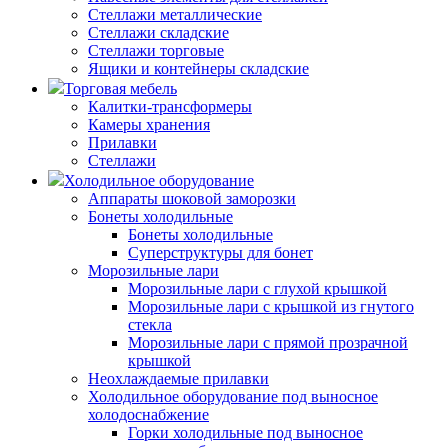
Стеллажи металлические
Стеллажи складские
Стеллажи торговые
Ящики и контейнеры складские
Торговая мебель
Калитки-трансформеры
Камеры хранения
Прилавки
Стеллажи
Холодильное оборудование
Аппараты шоковой заморозки
Бонеты холодильные
Бонеты холодильные
Суперструктуры для бонет
Морозильные лари
Морозильные лари с глухой крышкой
Морозильные лари с крышкой из гнутого
стекла
Морозильные лари с прямой прозрачной
крышкой
Неохлаждаемые прилавки
Холодильное оборудование под выносное
холодоснабжение
Горки холодильные под выносное