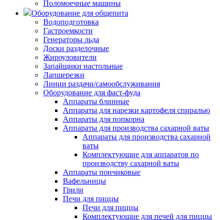
Поломоечные машины
Оборудование для общепита
Водоподготовка
Гастроемкости
Генераторы льда
Доски разделочные
Жироуловители
Запайщики настольные
Лапшерезки
Линии раздачи/самообслуживания
Оборудование для фаст-фуда
Аппараты блинные
Аппараты для нарезки картофеля спиралью
Аппараты для попкорна
Аппараты для производства сахарной ваты
Аппараты для производства сахарной
ваты
Комплектующие для аппаратов по
производству сахарной ваты
Аппараты пончиковые
Вафельницы
Грили
Печи для пиццы
Печи для пиццы
Комплектующие для печей для пиццы