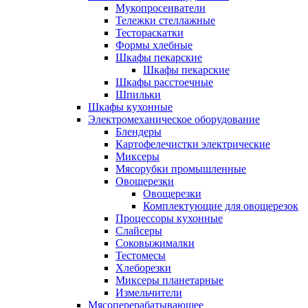
Мукопросеиватели
Тележки стеллажные
Тестораскатки
Формы хлебные
Шкафы пекарские
Шкафы пекарские
Шкафы расстоечные
Шпильки
Шкафы кухонные
Электромеханическое оборудование
Блендеры
Картофелечистки электрические
Миксеры
Мясорубки промышленные
Овощерезки
Овощерезки
Комплектующие для овощерезок
Процессоры кухонные
Слайсеры
Соковыжималки
Тестомесы
Хлеборезки
Миксеры планетарные
Измельчители
Мясоперерабатывающее