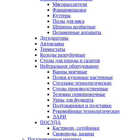
Мясорыхлители
Фаршемешалки
Куттеры
Пилы для мяса
Шприцы колбасные
Пельменные аппараты
Дегидраторы
Автоклавы
Термостаты
Колоды разрубочные
Столы для пиццы и салатов
Нейтральное оборудование
Ванны моечные
Полки кухонные настенные
Стеллажи технологические
Столы производственные
Тележки сервировочные
Урны для фудкорта
Подтоварники и подставки
Рукомойники технологические
ЛАРИ
ПОСУДА
Кастрюли, сотейники
Сковороды, казаны
Посудомоечные машины