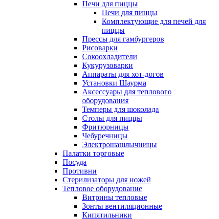
Печи для пиццы
Печи для пиццы
Комплектующие для печей для
пиццы
Прессы для гамбургеров
Рисоварки
Сокоохладители
Кукурузоварки
Аппараты для хот-догов
Установки Шаурма
Аксессуары для теплового
оборудования
Темперы для шоколада
Столы для пиццы
Фритюрницы
Чебуречницы
Электрошашлычницы
Палатки торговые
Посуда
Противни
Стерилизаторы для ножей
Тепловое оборудование
Витрины тепловые
Зонты вентиляционные
Кипятильники