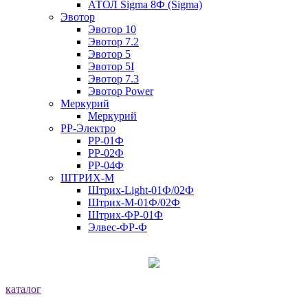
АТОЛ Sigma 8Ф (Sigma)
Эвотор
Эвотор 10
Эвотор 7.2
Эвотор 5
Эвотор 5I
Эвотор 7.3
Эвотор Power
Меркурий
Меркурий
РР-Электро
РР-01Ф
РР-02Ф
РР-04Ф
ШТРИХ-М
Штрих-Light-01Ф/02Ф
Штрих-М-01Ф/02Ф
Штрих-ФР-01Ф
Элвес-ФР-Ф
каталог