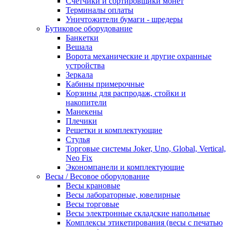
Счетчики и сортировщики монет
Терминалы оплаты
Уничтожители бумаги - шредеры
Бутиковое оборудование
Банкетки
Вешала
Ворота механические и другие охранные
устройства
Зеркала
Кабины примерочные
Корзины для распродаж, стойки и
накопители
Манекены
Плечики
Решетки и комплектующие
Стулья
Торговые системы Joker, Uno, Global, Vertical,
Neo Fix
Экономпанели и комплектующие
Весы / Весовое оборудование
Весы крановые
Весы лабораторные, ювелирные
Весы торговые
Весы электронные складские напольные
Комплексы этикетирования (весы с печатью