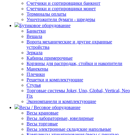
Счетчики и сортировщики банкнот
Счетчики и сортировщики монет
Терминалы оплаты
Уничтожители бумаги - шредеры
Бутиковое оборудование
Банкетки
Вешала
Ворота механические и другие охранные
устройства
Зеркала
Кабины примерочные
Корзины для распродаж, стойки и накопители
Манекены
Плечики
Решетки и комплектующие
Стулья
Торговые системы Joker, Uno, Global, Vertical, Neo
Fix
Экономпанели и комплектующие
Весы / Весовое оборудование
Весы крановые
Весы лабораторные, ювелирные
Весы торговые
Весы электронные складские напольные
Комплексы этикетирования (весы с печатью