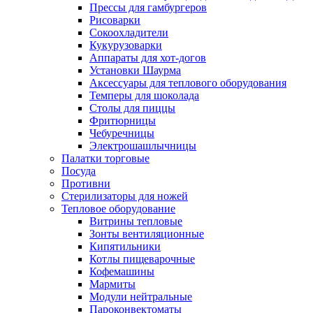
Прессы для гамбургеров
Рисоварки
Сокоохладители
Кукурузоварки
Аппараты для хот-догов
Установки Шаурма
Аксессуары для теплового оборудования
Темперы для шоколада
Столы для пиццы
Фритюрницы
Чебуречницы
Электрошашлычницы
Палатки торговые
Посуда
Противни
Стерилизаторы для ножей
Тепловое оборудование
Витрины тепловые
Зонты вентиляционные
Кипятильники
Котлы пищеварочные
Кофемашины
Мармиты
Модули нейтральные
Пароконвектоматы