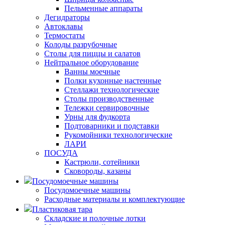
Пельменные аппараты
Дегидраторы
Автоклавы
Термостаты
Колоды разрубочные
Столы для пиццы и салатов
Нейтральное оборудование
Ванны моечные
Полки кухонные настенные
Стеллажи технологические
Столы производственные
Тележки сервировочные
Урны для фудкорта
Подтоварники и подставки
Рукомойники технологические
ЛАРИ
ПОСУДА
Кастрюли, сотейники
Сковороды, казаны
Посудомоечные машины
Посудомоечные машины
Расходные материалы и комплектующие
Пластиковая тара
Складские и полочные лотки