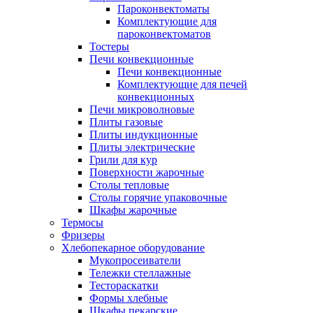
Пароконвектоматы
Комплектующие для
пароконвектоматов
Тостеры
Печи конвекционные
Печи конвекционные
Комплектующие для печей
конвекционных
Печи микроволновые
Плиты газовые
Плиты индукционные
Плиты электрические
Грили для кур
Поверхности жарочные
Столы тепловые
Столы горячие упаковочные
Шкафы жарочные
Термосы
Фризеры
Хлебопекарное оборудование
Мукопросеиватели
Тележки стеллажные
Тестораскатки
Формы хлебные
Шкафы пекарские