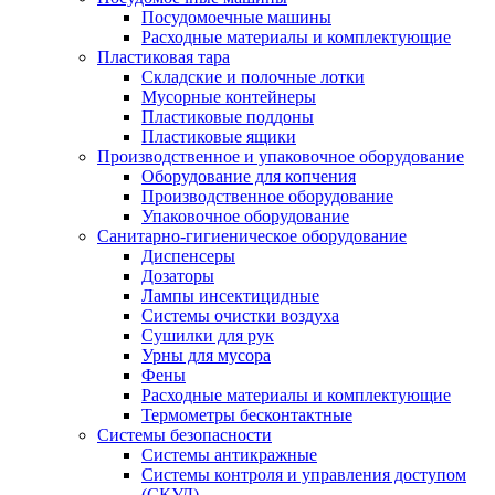
Посудомоечные машины
Расходные материалы и комплектующие
Пластиковая тара
Складские и полочные лотки
Мусорные контейнеры
Пластиковые поддоны
Пластиковые ящики
Производственное и упаковочное оборудование
Оборудование для копчения
Производственное оборудование
Упаковочное оборудование
Санитарно-гигиеническое оборудование
Диспенсеры
Дозаторы
Лампы инсектицидные
Системы очистки воздуха
Сушилки для рук
Урны для мусора
Фены
Расходные материалы и комплектующие
Термометры бесконтактные
Системы безопасности
Системы антикражные
Системы контроля и управления доступом
(СКУД)