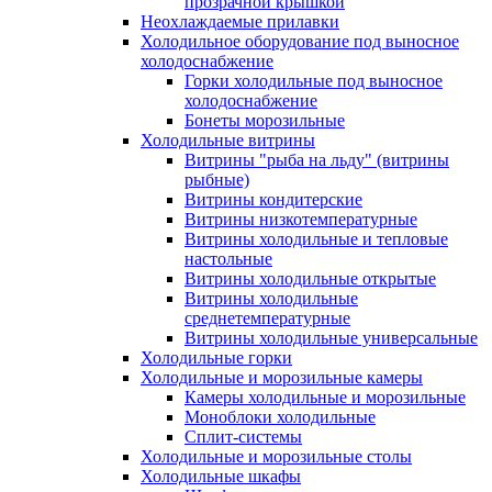
прозрачной крышкой
Неохлаждаемые прилавки
Холодильное оборудование под выносное
холодоснабжение
Горки холодильные под выносное
холодоснабжение
Бонеты морозильные
Холодильные витрины
Витрины "рыба на льду" (витрины
рыбные)
Витрины кондитерские
Витрины низкотемпературные
Витрины холодильные и тепловые
настольные
Витрины холодильные открытые
Витрины холодильные
среднетемпературные
Витрины холодильные универсальные
Холодильные горки
Холодильные и морозильные камеры
Камеры холодильные и морозильные
Моноблоки холодильные
Сплит-системы
Холодильные и морозильные столы
Холодильные шкафы