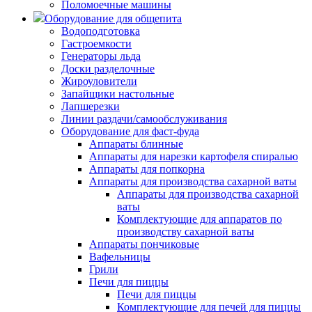
Поломоечные машины
Оборудование для общепита
Водоподготовка
Гастроемкости
Генераторы льда
Доски разделочные
Жироуловители
Запайщики настольные
Лапшерезки
Линии раздачи/самообслуживания
Оборудование для фаст-фуда
Аппараты блинные
Аппараты для нарезки картофеля спиралью
Аппараты для попкорна
Аппараты для производства сахарной ваты
Аппараты для производства сахарной
ваты
Комплектующие для аппаратов по
производству сахарной ваты
Аппараты пончиковые
Вафельницы
Грили
Печи для пиццы
Печи для пиццы
Комплектующие для печей для пиццы