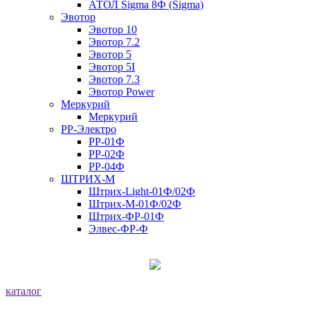
АТОЛ Sigma 8Ф (Sigma)
Эвотор
Эвотор 10
Эвотор 7.2
Эвотор 5
Эвотор 5I
Эвотор 7.3
Эвотор Power
Меркурий
Меркурий
РР-Электро
РР-01Ф
РР-02Ф
РР-04Ф
ШТРИХ-М
Штрих-Light-01Ф/02Ф
Штрих-М-01Ф/02Ф
Штрих-ФР-01Ф
Элвес-ФР-Ф
каталог