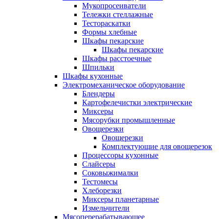
Мукопросеиватели
Тележки стеллажные
Тестораскатки
Формы хлебные
Шкафы пекарские
Шкафы пекарские
Шкафы расстоечные
Шпильки
Шкафы кухонные
Электромеханическое оборудование
Блендеры
Картофелечистки электрические
Миксеры
Мясорубки промышленные
Овощерезки
Овощерезки
Комплектующие для овощерезок
Процессоры кухонные
Слайсеры
Соковыжималки
Тестомесы
Хлеборезки
Миксеры планетарные
Измельчители
Мясоперерабатывающее