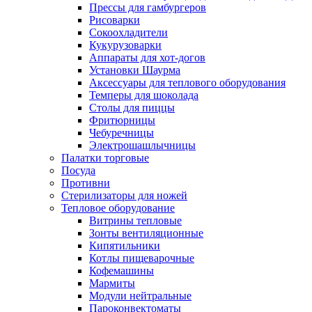
Прессы для гамбургеров
Рисоварки
Сокоохладители
Кукурузоварки
Аппараты для хот-догов
Установки Шаурма
Аксессуары для теплового оборудования
Темперы для шоколада
Столы для пиццы
Фритюрницы
Чебуречницы
Электрошашлычницы
Палатки торговые
Посуда
Противни
Стерилизаторы для ножей
Тепловое оборудование
Витрины тепловые
Зонты вентиляционные
Кипятильники
Котлы пищеварочные
Кофемашины
Мармиты
Модули нейтральные
Пароконвектоматы