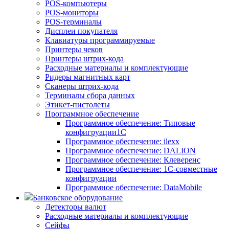
POS-компьютеры
POS-мониторы
POS-терминалы
Дисплеи покупателя
Клавиатуры программируемые
Принтеры чеков
Принтеры штрих-кода
Расходные материалы и комплектующие
Ридеры магнитных карт
Сканеры штрих-кода
Терминалы сбора данных
Этикет-пистолеты
Программное обеспечение
Программное обеспечение: Типовые
конфигруации1С
Программное обеспечение: ilexx
Программное обеспечение: DALION
Программное обеспечение: Клеверенс
Программное обеспечение: 1С-совместные
конфигруации
Программное обеспечение: DataMobile
Банковское оборудование
Детекторы валют
Расходные материалы и комплектующие
Сейфы