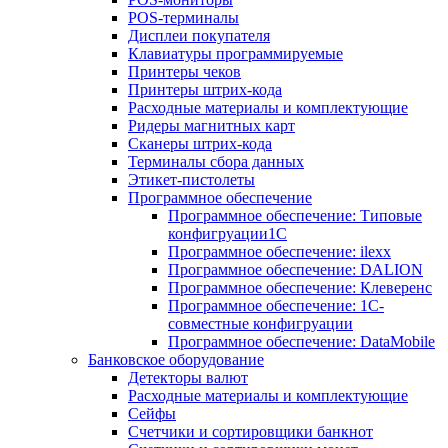
POS-терминалы
Дисплеи покупателя
Клавиатуры программируемые
Принтеры чеков
Принтеры штрих-кода
Расходные материалы и комплектующие
Ридеры магнитных карт
Сканеры штрих-кода
Терминалы сбора данных
Этикет-пистолеты
Программное обеспечение
Программное обеспечение: Типовые
конфигруации1С
Программное обеспечение: ilexx
Программное обеспечение: DALION
Программное обеспечение: Клеверенс
Программное обеспечение: 1С-
совместные конфигруации
Программное обеспечение: DataMobile
Банковское оборудование
Детекторы валют
Расходные материалы и комплектующие
Сейфы
Счетчики и сортировщики банкнот