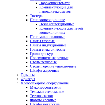
Пароконвектоматы
Комплектующие для
пароконвектоматов
Тостеры
Печи конвекционные
Печи конвекционные
Комплектующие для печей
конвекционных
Печи микроволновые
Плиты газовые
Плиты индукционные
Плиты электрические
Грили для кур
Поверхности жарочные
Столы тепловые
Столы горячие упаковочные
Шкафы жарочные
Термосы
Фризеры
Хлебопекарное оборудование
Мукопросеиватели
Тележки стеллажные
Тестораскатки
Формы хлебные
Шкафы пекарские