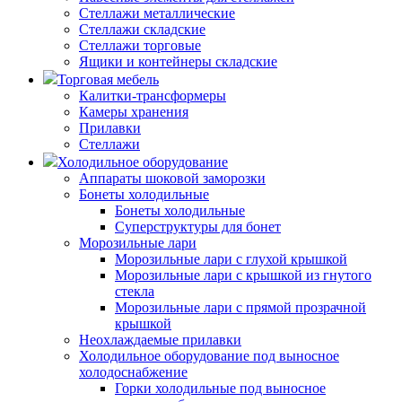
Стеллажи металлические
Стеллажи складские
Стеллажи торговые
Ящики и контейнеры складские
Торговая мебель
Калитки-трансформеры
Камеры хранения
Прилавки
Стеллажи
Холодильное оборудование
Аппараты шоковой заморозки
Бонеты холодильные
Бонеты холодильные
Суперструктуры для бонет
Морозильные лари
Морозильные лари с глухой крышкой
Морозильные лари с крышкой из гнутого
стекла
Морозильные лари с прямой прозрачной
крышкой
Неохлаждаемые прилавки
Холодильное оборудование под выносное
холодоснабжение
Горки холодильные под выносное