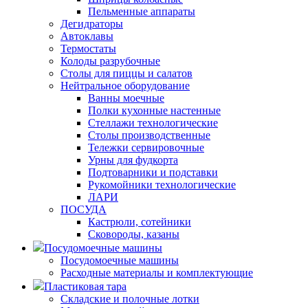
Пельменные аппараты
Дегидраторы
Автоклавы
Термостаты
Колоды разрубочные
Столы для пиццы и салатов
Нейтральное оборудование
Ванны моечные
Полки кухонные настенные
Стеллажи технологические
Столы производственные
Тележки сервировочные
Урны для фудкорта
Подтоварники и подставки
Рукомойники технологические
ЛАРИ
ПОСУДА
Кастрюли, сотейники
Сковороды, казаны
Посудомоечные машины
Посудомоечные машины
Расходные материалы и комплектующие
Пластиковая тара
Складские и полочные лотки