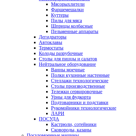
Мясорыхлители
Фаршемешалки
Куттеры
Пилы для мяса
Шприцы колбасные
Пельменные аппараты
Дегидраторы
Автоклавы
Термостаты
Колоды разрубочные
Столы для пиццы и салатов
Нейтральное оборудование
Ванны моечные
Полки кухонные настенные
Стеллажи технологические
Столы производственные
Тележки сервировочные
Урны для фудкорта
Подтоварники и подставки
Рукомойники технологические
ЛАРИ
ПОСУДА
Кастрюли, сотейники
Сковороды, казаны
Посудомоечные машины