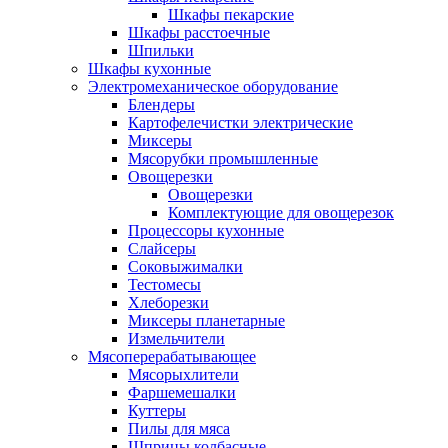
Шкафы пекарские
Шкафы расстоечные
Шпильки
Шкафы кухонные
Электромеханическое оборудование
Блендеры
Картофелечистки электрические
Миксеры
Мясорубки промышленные
Овощерезки
Овощерезки
Комплектующие для овощерезок
Процессоры кухонные
Слайсеры
Соковыжималки
Тестомесы
Хлеборезки
Миксеры планетарные
Измельчители
Мясоперерабатывающее
Мясорыхлители
Фаршемешалки
Куттеры
Пилы для мяса
Шприцы колбасные