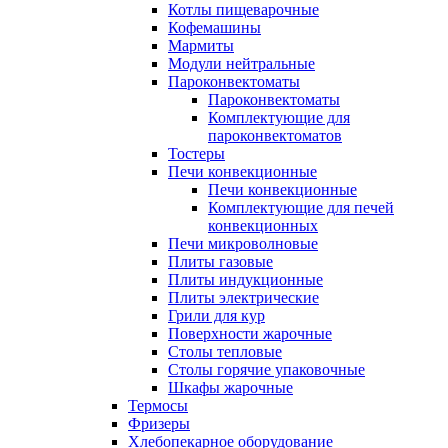
Котлы пищеварочные
Кофемашины
Мармиты
Модули нейтральные
Пароконвектоматы
Пароконвектоматы
Комплектующие для
пароконвектоматов
Тостеры
Печи конвекционные
Печи конвекционные
Комплектующие для печей
конвекционных
Печи микроволновые
Плиты газовые
Плиты индукционные
Плиты электрические
Грили для кур
Поверхности жарочные
Столы тепловые
Столы горячие упаковочные
Шкафы жарочные
Термосы
Фризеры
Хлебопекарное оборудование