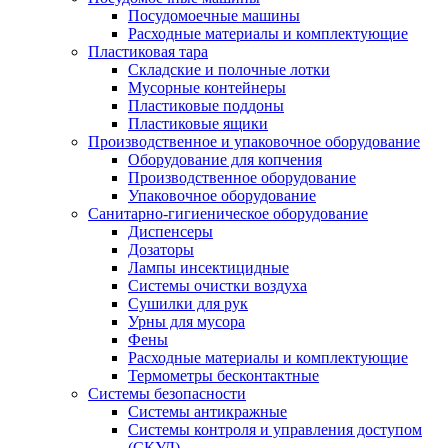
Посудомоечные машины
Расходные материалы и комплектующие
Пластиковая тара
Складские и полочные лотки
Мусорные контейнеры
Пластиковые поддоны
Пластиковые ящики
Производственное и упаковочное оборудование
Оборудование для копчения
Производственное оборудование
Упаковочное оборудование
Санитарно-гигиеническое оборудование
Диспенсеры
Дозаторы
Лампы инсектицидные
Системы очистки воздуха
Сушилки для рук
Урны для мусора
Фены
Расходные материалы и комплектующие
Термометры бесконтактные
Системы безопасности
Системы антикражные
Системы контроля и управления доступом
(СКУД)