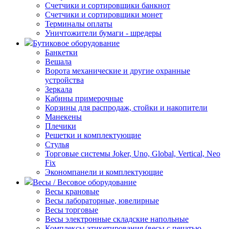
Счетчики и сортировщики банкнот
Счетчики и сортировщики монет
Терминалы оплаты
Уничтожители бумаги - шредеры
Бутиковое оборудование
Банкетки
Вешала
Ворота механические и другие охранные
устройства
Зеркала
Кабины примерочные
Корзины для распродаж, стойки и накопители
Манекены
Плечики
Решетки и комплектующие
Стулья
Торговые системы Joker, Uno, Global, Vertical, Neo
Fix
Экономпанели и комплектующие
Весы / Весовое оборудование
Весы крановые
Весы лабораторные, ювелирные
Весы торговые
Весы электронные складские напольные
Комплексы этикетирования (весы с печатью