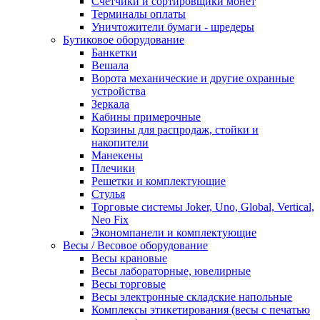
Счетчики и сортировщики монет
Терминалы оплаты
Уничтожители бумаги - шредеры
Бутиковое оборудование
Банкетки
Вешала
Ворота механические и другие охранные
устройства
Зеркала
Кабины примерочные
Корзины для распродаж, стойки и
накопители
Манекены
Плечики
Решетки и комплектующие
Стулья
Торговые системы Joker, Uno, Global, Vertical,
Neo Fix
Экономпанели и комплектующие
Весы / Весовое оборудование
Весы крановые
Весы лабораторные, ювелирные
Весы торговые
Весы электронные складские напольные
Комплексы этикетирования (весы с печатью