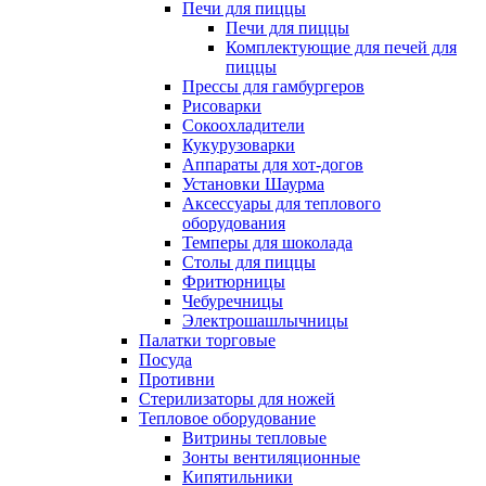
Печи для пиццы
Печи для пиццы
Комплектующие для печей для
пиццы
Прессы для гамбургеров
Рисоварки
Сокоохладители
Кукурузоварки
Аппараты для хот-догов
Установки Шаурма
Аксессуары для теплового
оборудования
Темперы для шоколада
Столы для пиццы
Фритюрницы
Чебуречницы
Электрошашлычницы
Палатки торговые
Посуда
Противни
Стерилизаторы для ножей
Тепловое оборудование
Витрины тепловые
Зонты вентиляционные
Кипятильники