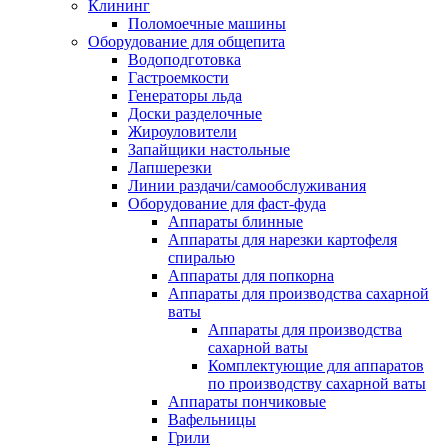
Клининг
Поломоечные машины
Оборудование для общепита
Водоподготовка
Гастроемкости
Генераторы льда
Доски разделочные
Жироуловители
Запайщики настольные
Лапшерезки
Линии раздачи/самообслуживания
Оборудование для фаст-фуда
Аппараты блинные
Аппараты для нарезки картофеля
спиралью
Аппараты для попкорна
Аппараты для производства сахарной
ваты
Аппараты для производства
сахарной ваты
Комплектующие для аппаратов
по производству сахарной ваты
Аппараты пончиковые
Вафельницы
Грили