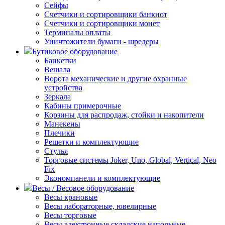
Сейфы
Счетчики и сортировщики банкнот
Счетчики и сортировщики монет
Терминалы оплаты
Уничтожители бумаги - шредеры
Бутиковое оборудование
Банкетки
Вешала
Ворота механические и другие охранные
устройства
Зеркала
Кабины примерочные
Корзины для распродаж, стойки и накопители
Манекены
Плечики
Решетки и комплектующие
Стулья
Торговые системы Joker, Uno, Global, Vertical, Neo
Fix
Экономпанели и комплектующие
Весы / Весовое оборудование
Весы крановые
Весы лабораторные, ювелирные
Весы торговые
Весы электронные складские напольные