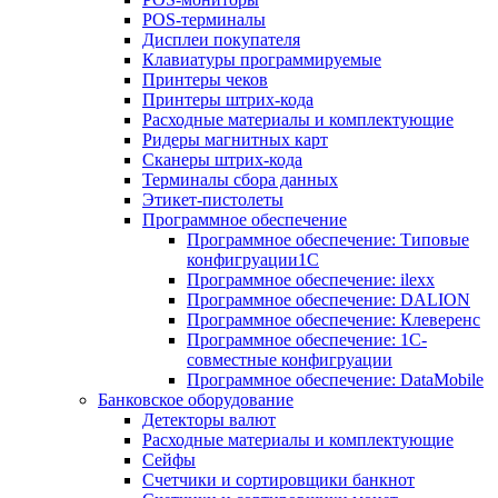
POS-терминалы
Дисплеи покупателя
Клавиатуры программируемые
Принтеры чеков
Принтеры штрих-кода
Расходные материалы и комплектующие
Ридеры магнитных карт
Сканеры штрих-кода
Терминалы сбора данных
Этикет-пистолеты
Программное обеспечение
Программное обеспечение: Типовые
конфигруации1С
Программное обеспечение: ilexx
Программное обеспечение: DALION
Программное обеспечение: Клеверенс
Программное обеспечение: 1С-
совместные конфигруации
Программное обеспечение: DataMobile
Банковское оборудование
Детекторы валют
Расходные материалы и комплектующие
Сейфы
Счетчики и сортировщики банкнот