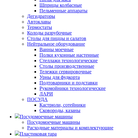
Шприцы колбасные
Пельменные аппараты
Дегидраторы
Автоклавы
Термостаты
Колоды разрубочные
Столы для пиццы и салатов
Нейтральное оборудование
Ванны моечные
Полки кухонные настенные
Стеллажи технологические
Столы производственные
Тележки сервировочные
Урны для фудкорта
Подтоварники и подставки
Рукомойники технологические
ЛАРИ
ПОСУДА
Кастрюли, сотейники
Сковороды, казаны
Посудомоечные машины
Посудомоечные машины
Расходные материалы и комплектующие
Пластиковая тара