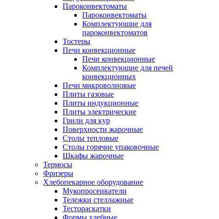
Пароконвектоматы
Пароконвектоматы
Комплектующие для
пароконвектоматов
Тостеры
Печи конвекционные
Печи конвекционные
Комплектующие для печей
конвекционных
Печи микроволновые
Плиты газовые
Плиты индукционные
Плиты электрические
Грили для кур
Поверхности жарочные
Столы тепловые
Столы горячие упаковочные
Шкафы жарочные
Термосы
Фризеры
Хлебопекарное оборудование
Мукопросеиватели
Тележки стеллажные
Тестораскатки
Формы хлебные