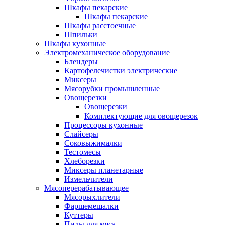
Шкафы пекарские
Шкафы пекарские
Шкафы расстоечные
Шпильки
Шкафы кухонные
Электромеханическое оборудование
Блендеры
Картофелечистки электрические
Миксеры
Мясорубки промышленные
Овощерезки
Овощерезки
Комплектующие для овощерезок
Процессоры кухонные
Слайсеры
Соковыжималки
Тестомесы
Хлеборезки
Миксеры планетарные
Измельчители
Мясоперерабатывающее
Мясорыхлители
Фаршемешалки
Куттеры
Пилы для мяса