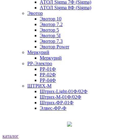
АТОЛ Sigma 7Ф (Sigma)
АТОЛ Sigma 8Ф (Sigma)
Эвотор
Эвотор 10
Эвотор 7.2
Эвотор 5
Эвотор 5I
Эвотор 7.3
Эвотор Power
Меркурий
Меркурий
РР-Электро
РР-01Ф
РР-02Ф
РР-04Ф
ШТРИХ-М
Штрих-Light-01Ф/02Ф
Штрих-М-01Ф/02Ф
Штрих-ФР-01Ф
Элвес-ФР-Ф
каталог