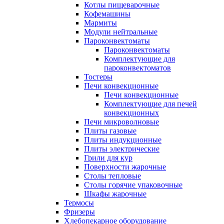
Котлы пищеварочные
Кофемашины
Мармиты
Модули нейтральные
Пароконвектоматы
Пароконвектоматы
Комплектующие для
пароконвектоматов
Тостеры
Печи конвекционные
Печи конвекционные
Комплектующие для печей
конвекционных
Печи микроволновые
Плиты газовые
Плиты индукционные
Плиты электрические
Грили для кур
Поверхности жарочные
Столы тепловые
Столы горячие упаковочные
Шкафы жарочные
Термосы
Фризеры
Хлебопекарное оборудование