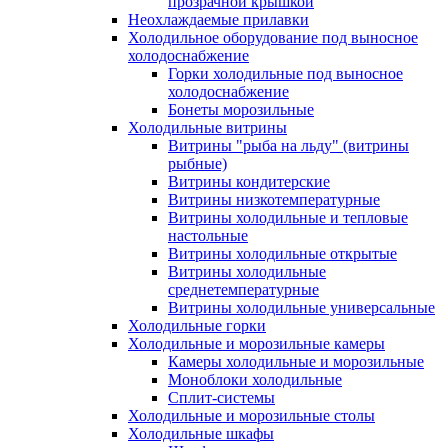
прозрачной крышкой
Неохлаждаемые прилавки
Холодильное оборудование под выносное
холодоснабжение
Горки холодильные под выносное
холодоснабжение
Бонеты морозильные
Холодильные витрины
Витрины "рыба на льду" (витрины
рыбные)
Витрины кондитерские
Витрины низкотемпературные
Витрины холодильные и тепловые
настольные
Витрины холодильные открытые
Витрины холодильные
среднетемпературные
Витрины холодильные универсальные
Холодильные горки
Холодильные и морозильные камеры
Камеры холодильные и морозильные
Моноблоки холодильные
Сплит-системы
Холодильные и морозильные столы
Холодильные шкафы