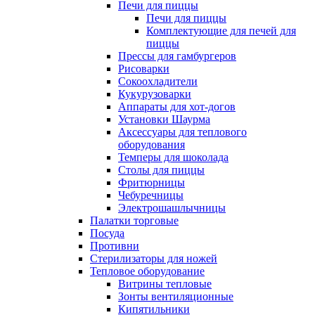
Печи для пиццы
Печи для пиццы
Комплектующие для печей для
пиццы
Прессы для гамбургеров
Рисоварки
Сокоохладители
Кукурузоварки
Аппараты для хот-догов
Установки Шаурма
Аксессуары для теплового
оборудования
Темперы для шоколада
Столы для пиццы
Фритюрницы
Чебуречницы
Электрошашлычницы
Палатки торговые
Посуда
Противни
Стерилизаторы для ножей
Тепловое оборудование
Витрины тепловые
Зонты вентиляционные
Кипятильники