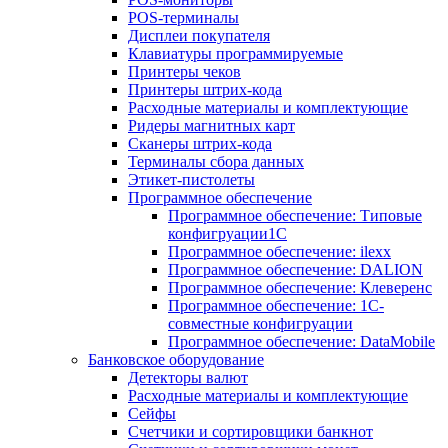
POS-терминалы
Дисплеи покупателя
Клавиатуры программируемые
Принтеры чеков
Принтеры штрих-кода
Расходные материалы и комплектующие
Ридеры магнитных карт
Сканеры штрих-кода
Терминалы сбора данных
Этикет-пистолеты
Программное обеспечение
Программное обеспечение: Типовые
конфигруации1С
Программное обеспечение: ilexx
Программное обеспечение: DALION
Программное обеспечение: Клеверенс
Программное обеспечение: 1С-
совместные конфигруации
Программное обеспечение: DataMobile
Банковское оборудование
Детекторы валют
Расходные материалы и комплектующие
Сейфы
Счетчики и сортировщики банкнот