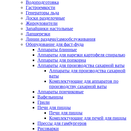
Водоподготовка
Гастроемкости
Генераторы льда
Доски разделочные
Жироуловители
Запайщики настольные
Лапшерезки
Линии раздачи/самообслуживания
Оборудование для фаст-фуда
Аппараты блинные
Аппараты для нарезки картофеля спиралью
Аппараты для попкорна
Аппараты для производства сахарной ваты
Аппараты для производства сахарной
ваты
Комплектующие для аппаратов по
производству сахарной ваты
Аппараты пончиковые
Вафельницы
Грили
Печи для пиццы
Печи для пиццы
Комплектующие для печей для пиццы
Прессы для гамбургеров
Рисоварки