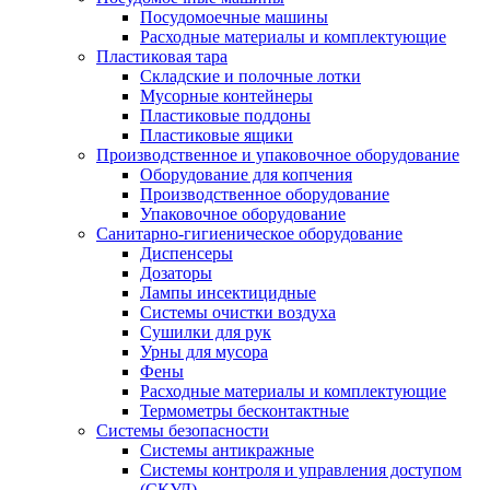
Посудомоечные машины
Расходные материалы и комплектующие
Пластиковая тара
Складские и полочные лотки
Мусорные контейнеры
Пластиковые поддоны
Пластиковые ящики
Производственное и упаковочное оборудование
Оборудование для копчения
Производственное оборудование
Упаковочное оборудование
Санитарно-гигиеническое оборудование
Диспенсеры
Дозаторы
Лампы инсектицидные
Системы очистки воздуха
Сушилки для рук
Урны для мусора
Фены
Расходные материалы и комплектующие
Термометры бесконтактные
Системы безопасности
Системы антикражные
Системы контроля и управления доступом
(СКУД)