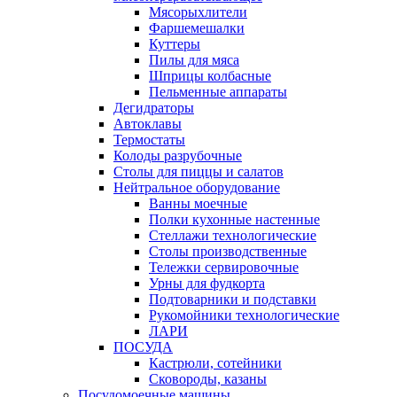
Мясорыхлители
Фаршемешалки
Куттеры
Пилы для мяса
Шприцы колбасные
Пельменные аппараты
Дегидраторы
Автоклавы
Термостаты
Колоды разрубочные
Столы для пиццы и салатов
Нейтральное оборудование
Ванны моечные
Полки кухонные настенные
Стеллажи технологические
Столы производственные
Тележки сервировочные
Урны для фудкорта
Подтоварники и подставки
Рукомойники технологические
ЛАРИ
ПОСУДА
Кастрюли, сотейники
Сковороды, казаны
Посудомоечные машины