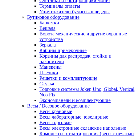
Счетчики и сортировщики монет
Терминалы оплаты
Уничтожители бумаги - шредеры
Бутиковое оборудование
Банкетки
Вешала
Ворота механические и другие охранные
устройства
Зеркала
Кабины примерочные
Корзины для распродаж, стойки и
накопители
Манекены
Плечики
Решетки и комплектующие
Стулья
Торговые системы Joker, Uno, Global, Vertical,
Neo Fix
Экономпанели и комплектующие
Весы / Весовое оборудование
Весы крановые
Весы лабораторные, ювелирные
Весы торговые
Весы электронные складские напольные
Комплексы этикетирования (весы с печатью