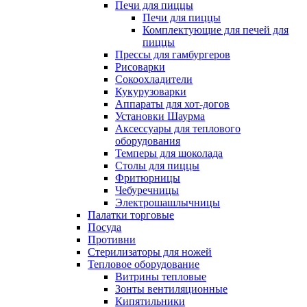
Печи для пиццы
Печи для пиццы
Комплектующие для печей для
пиццы
Прессы для гамбургеров
Рисоварки
Сокоохладители
Кукурузоварки
Аппараты для хот-догов
Установки Шаурма
Аксессуары для теплового
оборудования
Темперы для шоколада
Столы для пиццы
Фритюрницы
Чебуречницы
Электрошашлычницы
Палатки торговые
Посуда
Противни
Стерилизаторы для ножей
Тепловое оборудование
Витрины тепловые
Зонты вентиляционные
Кипятильники