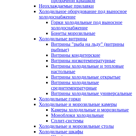
прозрачной крышкой
Неохлаждаемые прилавки
Холодильное оборудование под выносное
холодоснабжение
Горки холодильные под выносное
холодоснабжение
Бонеты морозильные
Холодильные витрины
Витрины "рыба на льду" (витрины
рыбные)
Витрины кондитерские
Витрины низкотемпературные
Витрины холодильные и тепловые
настольные
Витрины холодильные открытые
Витрины холодильные
среднетемпературные
Витрины холодильные универсальные
Холодильные горки
Холодильные и морозильные камеры
Камеры холодильные и морозильные
Моноблоки холодильные
Сплит-системы
Холодильные и морозильные столы
Холодильные шкафы