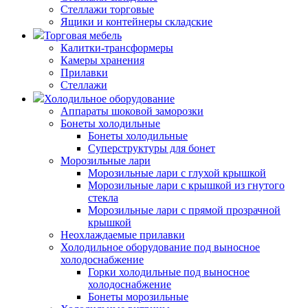
Стеллажи торговые
Ящики и контейнеры складские
Торговая мебель
Калитки-трансформеры
Камеры хранения
Прилавки
Стеллажи
Холодильное оборудование
Аппараты шоковой заморозки
Бонеты холодильные
Бонеты холодильные
Суперструктуры для бонет
Морозильные лари
Морозильные лари с глухой крышкой
Морозильные лари с крышкой из гнутого
стекла
Морозильные лари с прямой прозрачной
крышкой
Неохлаждаемые прилавки
Холодильное оборудование под выносное
холодоснабжение
Горки холодильные под выносное
холодоснабжение
Бонеты морозильные