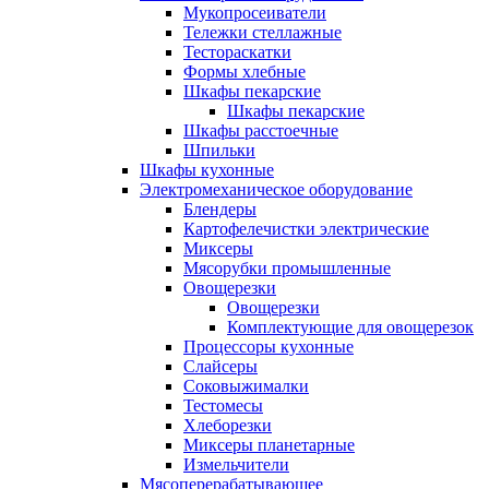
Мукопросеиватели
Тележки стеллажные
Тестораскатки
Формы хлебные
Шкафы пекарские
Шкафы пекарские
Шкафы расстоечные
Шпильки
Шкафы кухонные
Электромеханическое оборудование
Блендеры
Картофелечистки электрические
Миксеры
Мясорубки промышленные
Овощерезки
Овощерезки
Комплектующие для овощерезок
Процессоры кухонные
Слайсеры
Соковыжималки
Тестомесы
Хлеборезки
Миксеры планетарные
Измельчители
Мясоперерабатывающее