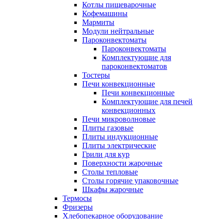
Котлы пищеварочные
Кофемашины
Мармиты
Модули нейтральные
Пароконвектоматы
Пароконвектоматы
Комплектующие для
пароконвектоматов
Тостеры
Печи конвекционные
Печи конвекционные
Комплектующие для печей
конвекционных
Печи микроволновые
Плиты газовые
Плиты индукционные
Плиты электрические
Грили для кур
Поверхности жарочные
Столы тепловые
Столы горячие упаковочные
Шкафы жарочные
Термосы
Фризеры
Хлебопекарное оборудование