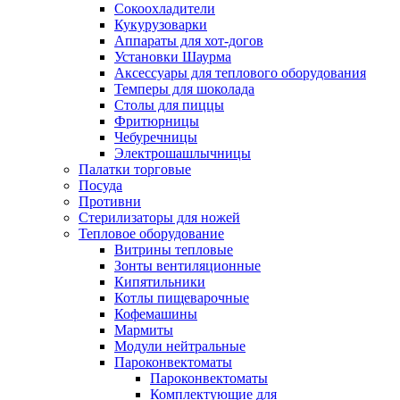
Сокоохладители
Кукурузоварки
Аппараты для хот-догов
Установки Шаурма
Аксессуары для теплового оборудования
Темперы для шоколада
Столы для пиццы
Фритюрницы
Чебуречницы
Электрошашлычницы
Палатки торговые
Посуда
Противни
Стерилизаторы для ножей
Тепловое оборудование
Витрины тепловые
Зонты вентиляционные
Кипятильники
Котлы пищеварочные
Кофемашины
Мармиты
Модули нейтральные
Пароконвектоматы
Пароконвектоматы
Комплектующие для