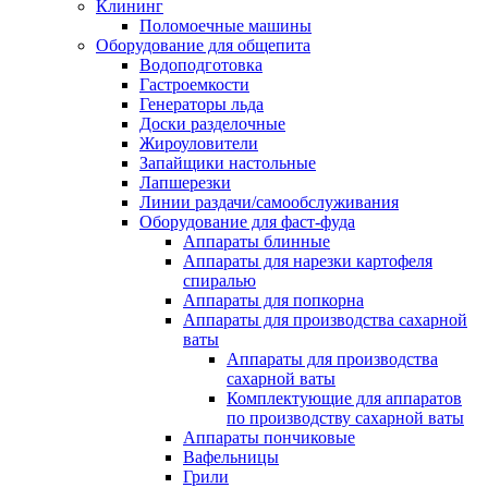
Клининг
Поломоечные машины
Оборудование для общепита
Водоподготовка
Гастроемкости
Генераторы льда
Доски разделочные
Жироуловители
Запайщики настольные
Лапшерезки
Линии раздачи/самообслуживания
Оборудование для фаст-фуда
Аппараты блинные
Аппараты для нарезки картофеля
спиралью
Аппараты для попкорна
Аппараты для производства сахарной
ваты
Аппараты для производства
сахарной ваты
Комплектующие для аппаратов
по производству сахарной ваты
Аппараты пончиковые
Вафельницы
Грили