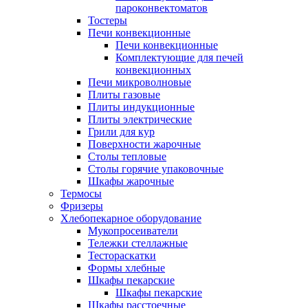
пароконвектоматов
Тостеры
Печи конвекционные
Печи конвекционные
Комплектующие для печей
конвекционных
Печи микроволновые
Плиты газовые
Плиты индукционные
Плиты электрические
Грили для кур
Поверхности жарочные
Столы тепловые
Столы горячие упаковочные
Шкафы жарочные
Термосы
Фризеры
Хлебопекарное оборудование
Мукопросеиватели
Тележки стеллажные
Тестораскатки
Формы хлебные
Шкафы пекарские
Шкафы пекарские
Шкафы расстоечные