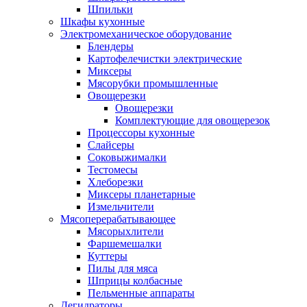
Шпильки
Шкафы кухонные
Электромеханическое оборудование
Блендеры
Картофелечистки электрические
Миксеры
Мясорубки промышленные
Овощерезки
Овощерезки
Комплектующие для овощерезок
Процессоры кухонные
Слайсеры
Соковыжималки
Тестомесы
Хлеборезки
Миксеры планетарные
Измельчители
Мясоперерабатывающее
Мясорыхлители
Фаршемешалки
Куттеры
Пилы для мяса
Шприцы колбасные
Пельменные аппараты
Дегидраторы